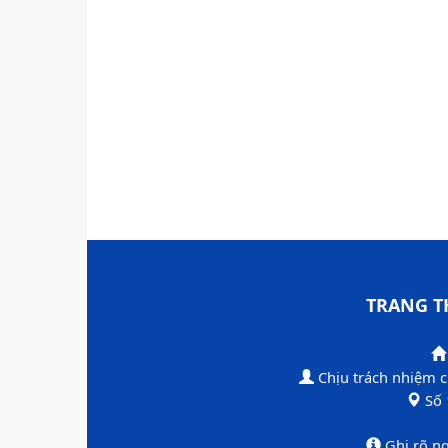
TRANG T
Chịu trách nhiệm 
​Số
​Ghi rõ n