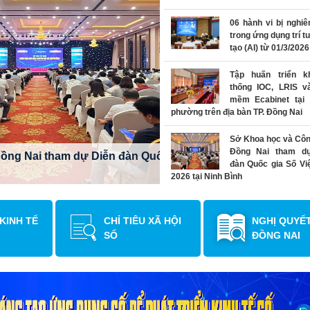
06 hành vi bị nghi
trong ứng dụng trí t
tạo (AI) từ 01/3/2026
Tập huấn triển k
thống IOC, LRIS v
mềm Ecabinet tại 
phường trên địa bàn TP. Đồng Nai
Bàn giao hệ thống theo dõ
Sở Khoa học và Côn
thông minh thành phố Đồn
Đồng Nai tham d
 Diễn đàn Quốc gia Số Việt
đàn Quốc gia Số Vi
2026 tại Ninh Bình
Bàn giao hệ thống t
các dự án trên Tru
 KINH TẾ
CHỈ TIÊU XÃ HỘI
NGHỊ QUYẾ
Giám sát, điều hàn
SỐ
ĐỒNG NAI
minh thành phố Đồng Nai
Sở Khoa học và Côn
làm việc với FPT IS 
pháp đánh giá, xế
công chức KPI