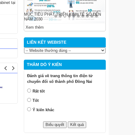
binet tại
MỤC TIÊU PHÁT TRIỂN KINH TẾ SỐ ĐẾN
NĂM 2030
Xem thêm
LIÊN KẾT WEBISTE
THĂM DÒ Ý KIẾN
Đánh giá về trang thông tin điện tử
chuyển đổi số thành phố Đồng Nai
Rất tốt
Tốt
Ý kiến khác