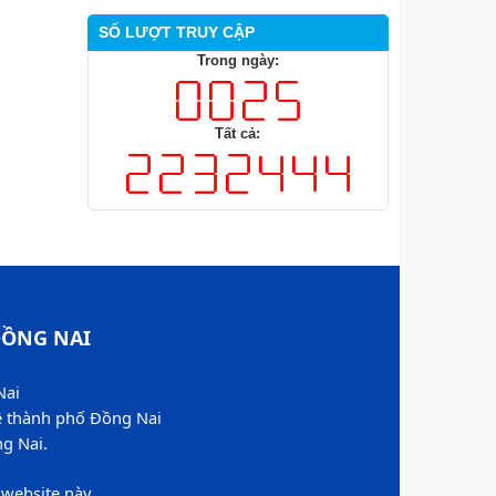
SỐ LƯỢT TRUY CẬP
Trong ngày:
Tất cả:
ỒNG NAI​
Nai
ệ thành phố Đồng Nai
 Nai.​
website này​