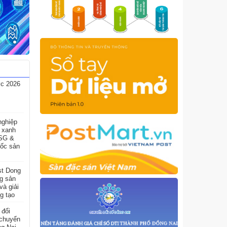
ợc 2026
nghiệp
h xanh
ESG &
gốc sản
st Dong
g sản
à giải
g tạo
 đổi
 chuyển