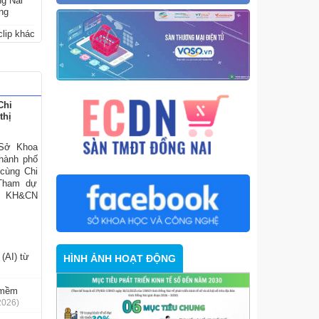
ng Nai
ững
lip khác
Chi
thị
 Sở Khoa
hành phố
 cùng Chi
 Tham dự
ở KH&CN
(AI) từ
HÌNH ẢNH HOẠT ĐỘNG
n mềm
2026)