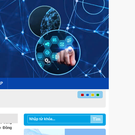
ÁP
g nghệ
Tìm
ệc cùng
e Đồng