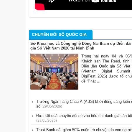
CHUYỂN ĐỔI SỐ QUỐC GIA
Sở Khoa học và Công nghệ Đồng Nai tham dự Diễn đà
gia Số Việt Nam 2026 tại Ninh Bình
Trong hai ngày 04 và 05/6
Khách sạn The Reed, tỉnh 
Diễn đàn Quốc gia Số Việt
(Vietnam Digital Summi
DigiFest 2026) được tổ ch
đề “Phát ...
Trường Ngân hàng Châu Á (ABS) khởi động sáng kiến 
số
(29/05/2026)
​Đưa kết quả chuyển đổi số vào tiêu chí đánh giá cán bộ
(29/05/2026)
Trust Bank cắt giảm 50% cuộc trò chuyện do con người