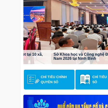
ại 10 xã,
Sở Khoa học và Công nghệ Đồng Nai tham dự
Nam 2026 tại Ninh Bình
CHỈ TIÊU CHÍNH
CHỈ TIÊU
QUYỀN SỐ
SỐ