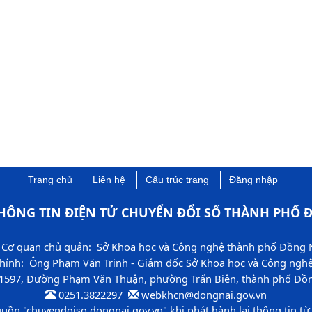
Trang chủ
Liên hệ
Cấu trúc trang
Đăng nhập
HÔNG TIN ĐIỆN TỬ CHUYỂN ĐỔI SỐ THÀNH PHỐ Đ
Cơ quan chủ quản: Sở Khoa học và Công nghệ thành phố Đồng 
chính: Ông Phạm Văn Trinh - Giám đốc Sở Khoa học và Công ngh
 1597, Đường Phạm Văn Thuận, phường Trấn Biên, thành phố Đồng
0251.3822297 ​
​ webkhcn​​@dongnai.gov.vn​
guồn "chuyendoiso​.dongnai.gov.vn" khi phát hành lại thông tin từ 