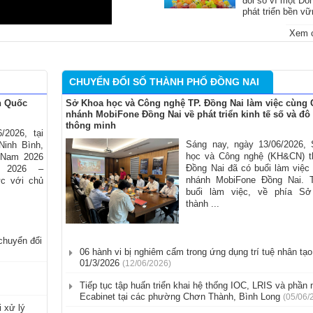
đổi số vì một Đồ
phát triển bền v
Xem c
CHUYỂN ĐỔI SỐ THÀNH PHỐ ĐỒNG NAI
n Quốc
Sở Khoa học và Công nghệ TP. Đồng Nai làm việc cùng 
nhánh MobiFone Đồng Nai về phát triển kinh tế số và đô 
thông minh
/2026, tại
Sáng nay, ngày 13/06/2026,
Ninh Bình,
học và Công nghệ (KH&CN) t
 Nam 2026
Đồng Nai đã có buổi làm việc
t 2026 –
nhánh MobiFone Đồng Nai.
ức với chủ
buổi làm việc, về phía S
thành ...
chuyển đổi
06 hành vi bị nghiêm cấm trong ứng dụng trí tuệ nhân tạo 
01/3/2026
(12/06/2026)
Tiếp tục tập huấn triển khai hệ thống IOC, LRIS và phầ
Ecabinet tại các phường Chơn Thành, Bình Long
(05/06/
 xử lý