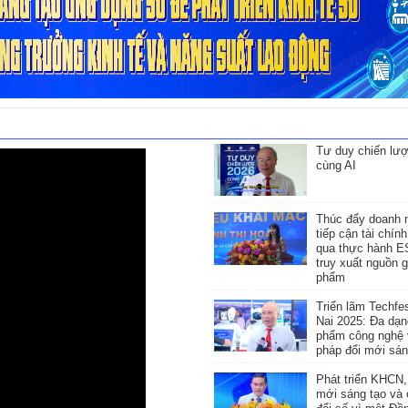
Tư duy chiến lư
cùng AI
Thúc đẩy doanh 
tiếp cận tài chín
qua thực hành 
truy xuất nguồn 
phẩm
Triển lãm Techfe
Nai 2025: Đa dạn
phẩm công nghệ v
pháp đổi mới sán
Phát triển KHCN,
mới sáng tạo và