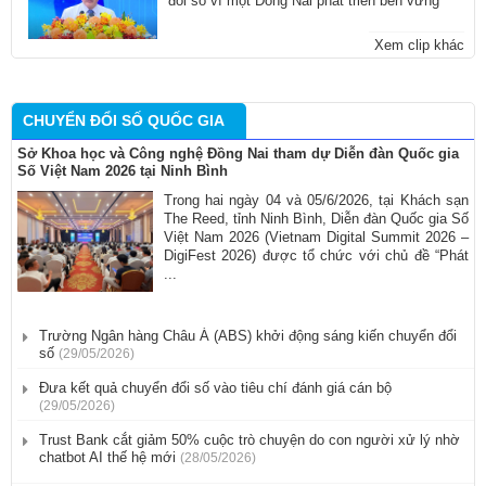
đổi số vì một Đồng Nai phát triển bền vững
Xem clip khác
CHUYỂN ĐỔI SỐ QUỐC GIA
Sở Khoa học và Công nghệ Đồng Nai tham dự Diễn đàn Quốc gia
Số Việt Nam 2026 tại Ninh Bình
Trong hai ngày 04 và 05/6/2026, tại Khách sạn
The Reed, tỉnh Ninh Bình, Diễn đàn Quốc gia Số
Việt Nam 2026 (Vietnam Digital Summit 2026 –
DigiFest 2026) được tổ chức với chủ đề “Phát
...
Trường Ngân hàng Châu Á (ABS) khởi động sáng kiến chuyển đổi
số
(29/05/2026)
​Đưa kết quả chuyển đổi số vào tiêu chí đánh giá cán bộ
(29/05/2026)
Trust Bank cắt giảm 50% cuộc trò chuyện do con người xử lý nhờ
chatbot AI thế hệ mới
(28/05/2026)