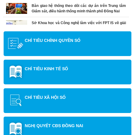
Bàn giao hệ thống theo dõi các dự án trên Trung tâm
Giám sát, điều hành thông minh thành phố Đồng Nai
Sở Khoa học và Công nghệ làm việc với FPT IS về giải
pháp đánh giá, xếp loại công chức KPI
CHỈ TIÊU CHÍNH QUYỀN SỐ
CHỈ TIÊU KINH TẾ SỐ
CHỈ TIÊU XÃ HỘI SỐ
NGHỊ QUYẾT CĐS ĐỒNG NAI