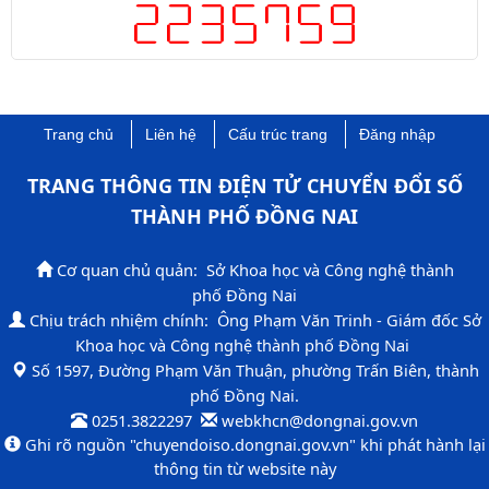
LIÊN KẾT WEBISTE
THĂM DÒ Ý KIẾN
Đánh giá về trang thông tin điện tử chuyển đổi số thành phố
Đồng Nai
Rất tốt
Tốt
Ý kiến khác
SỐ LƯỢT TRUY CẬP
Trong ngày: