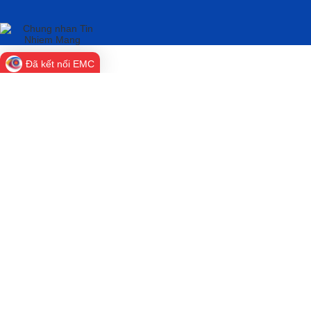
Tất cả:
Trang chủ
Liên hệ
Cấu trúc trang
Đăng nhập
TRANG THÔNG TIN ĐIỆN TỬ CHUYỂN ĐỔI SỐ
THÀNH PHỐ ĐỒNG NAI​
Cơ quan chủ quản: Sở Khoa học và Công nghệ thành
phố Đồng Nai
Chịu trách nhiệm chính: Ông Phạm Văn Trinh - Giám đốc Sở
Khoa học và Công nghệ thành phố Đồng Nai
​Số 1597, Đường Phạm Văn Thuận, phường Trấn Biên, thành
phố Đồng Nai.​
0251.3822297 ​
​ webkhcn​​@dongnai.gov.vn​
​Ghi rõ nguồn "chuyendoiso​.dongnai.gov.vn" khi phát hành lại