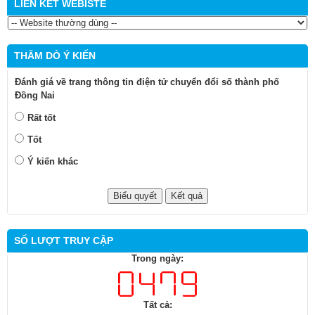
ĐỒNG NAI TỔ CHỨC PHỔ CẬP KIẾN THỨC, KỸ NĂNG SỐ CHO
NGƯỜI DÂN VÀ TỔ CÔNG NGHỆ SỐ CỘNG ĐỒNG
Xem thêm