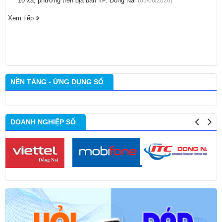
10 xã, phường trên địa bàn TP. Đồng Nai
(05/06/2026)
Xem tiếp
NỀN TẢNG - ỨNG DỤNG SỐ
DOANH NGHIỆP SỐ