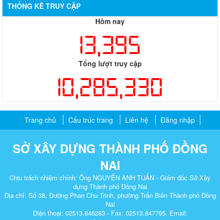
THỐNG KÊ TRUY CẬP
Hôm nay
13,395
Tổng lượt truy cập
10,285,330
Trang chủ
Cấu trúc trang
Liên hệ
Đăng nhập
SỞ XÂY DỰNG THÀNH PHỐ ĐỒNG
NAI
Chịu trách nhiệm chính: Ông NGUYỄN ANH TUẤN - Giám đốc Sở Xây
dựng Thành phố Đồng Nai
Địa chỉ: Số 38, Đường Phan Chu Trinh, phường Trấn Biên Thành phố Đồng
Nai
Điện thoại: 02513.846283 - Fax: 02513.847795. Email: