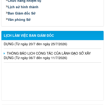
Chức năng nhiệm vụ
Lịch sử hình thành
LỊCH CÔNG TÁC CỦA LÃNH ĐẠO SỞ XÂY DỰNG (Từ ngày
Ban Giám đốc Sở
03/8 đến ngày 08/8/2026)
Văn phòng Sở
THÔNG BÁO LỊCH CÔNG TÁC CỦA LÃNH ĐẠO SỞ XÂY
DỰNG (Từ ngày 27/7 đến ngày 31/7/2026)
LỊCH LÀM VIỆC BAN GIÁM ĐỐC
THÔNG BÁO LỊCH CÔNG TÁC CỦA LÃNH ĐẠO SỞ XÂY
DỰNG (Từ ngày 20/7 đến ngày 25/7/2026)
THÔNG BÁO LỊCH CÔNG TÁC CỦA LÃNH ĐẠO SỞ XÂY
DỰNG (Từ ngày 06/7 đến ngày 11/7/2026)
Thông báo Kết quả đánh giá hồ sơ đủ (hoặc không đủ) điều
kiện cấp chứng chỉ hành nghề hoạt động xây dựng (Đợt 20/2026)
THÔNG BÁO Về việc kết quả đánh giá hồ sơ đề nghị cấp
chứng chỉ hành nghề đủ (hoặc không đủ) điều kiện sát hạch Đợt
17/2026