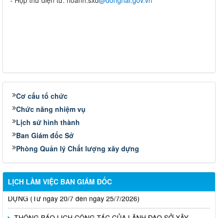
- Hộp thư điện tử: hoann.sxd
@dongnai.gov.vn​
Cơ cấu tổ chức
Chức năng nhiệm vụ
Lịch sử hình thành
LỊCH CÔNG TÁC CỦA LÃNH ĐẠO SỞ XÂY DỰNG (Từ ngày
Ban Giám đốc Sở
03/8 đến ngày 08/8/2026)
Phòng Quản lý Chất lượng xây dựng
THÔNG BÁO LỊCH CÔNG TÁC CỦA LÃNH ĐẠO SỞ XÂY
DỰNG (Từ ngày 27/7 đến ngày 31/7/2026)
LỊCH LÀM VIỆC BAN GIÁM ĐỐC
THÔNG BÁO LỊCH CÔNG TÁC CỦA LÃNH ĐẠO SỞ XÂY
DỰNG (Từ ngày 20/7 đến ngày 25/7/2026)
THÔNG BÁO LỊCH CÔNG TÁC CỦA LÃNH ĐẠO SỞ XÂY