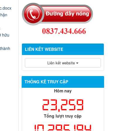
c.docx
nhận
c
ở hữu
 thành
LIÊN KẾT WEBSITE
Liên kết website
THỐNG KÊ TRUY CẬP
Hôm nay
23,259
Tổng lượt truy cập
10,295,194