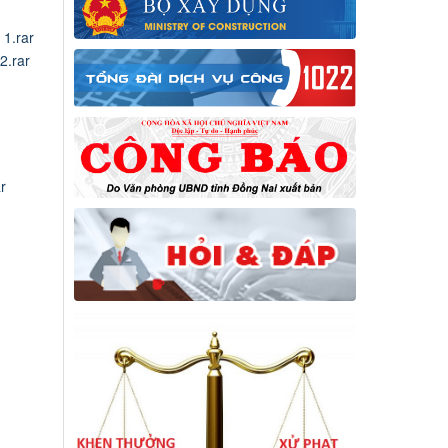
1.rar
.rar
r