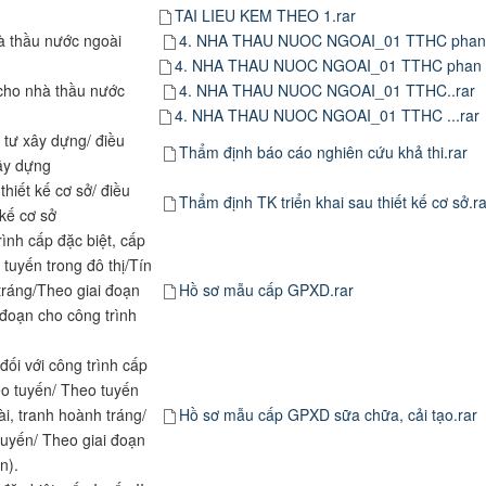
TAI LIEU KEM THEO 1.rar
à thầu nước ngoài
4. NHA THAU NUOC NGOAI_01 TTHC phan 
4. NHA THAU NUOC NGOAI_01 TTHC phan 2
cho nhà thầu nước
4. NHA THAU NUOC NGOAI_01 TTHC..rar
4. NHA THAU NUOC NGOAI_01 TTHC ...rar
 tư xây dựng/ điều
Thẩm định báo cáo nghiên cứu khả thi.rar
xây dựng
thiết kế cơ sở/ điều
Thẩm định TK triển khai sau thiết kế cơ sở.ra
iết kế cơ sở
ình cấp đặc biệt, cấp
 tuyến trong đô thị/Tín
tráng/Theo giai đoạn
Hồ sơ mẫu cấp GPXD.rar
 đoạn cho công trình
ối với công trình cấp
heo tuyến/ Theo tuyến
ài, tranh hoành tráng/
Hồ sơ mẫu cấp GPXD sữa chữa, cải tạo.rar
tuyến/ Theo giai đoạn
án).