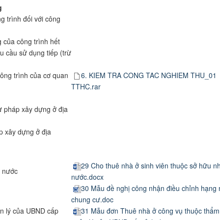
g
g trình đối với công
g của công trình hết
u cầu sử dụng tiếp (trừ
ông trình của cơ quan
6. KIEM TRA CONG TAC NGHIEM THU_01
TTHC.rar
tư pháp xây dựng ở địa
p xây dựng ở địa
29 Cho thuê nhà ở sinh viên thuộc sở hữu n
à nước
nước.docx
30 Mẫu đề nghị công nhận điều chỉnh hạng
ư
chung cư.doc
n lý của UBND cấp
31 Mẫu đơn Thuê nhà ở công vụ thuộc thẩm