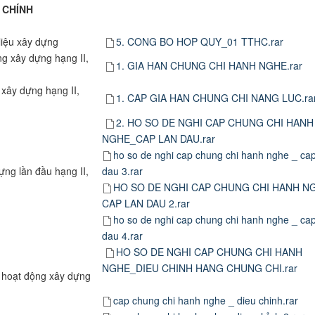
 CHÍNH
liệu xây dựng
5. CONG BO HOP QUY_01 TTHC.rar
g xây dựng hạng II,
1. GIA HAN CHUNG CHI HANH NGHE.rar
xây dựng hạng II,
​
1. CAP GIA HAN CHUNG CHI NANG LUC.ra
2. HO SO DE NGHI CAP CHUNG CHI HANH
NGHE_CAP LAN DAU.rar
ho so de nghi cap chung chi hanh nghe _ cap
ng lần đầu hạng II,
dau 3.rar
HO SO DE NGHI CAP CHUNG CHI HANH N
CAP LAN DAU 2.rar
ho so de nghi cap chung chi hanh nghe _ cap
dau 4.rar
HO SO DE NGHI CAP CHUNG CHI HANH
NGHE_DIEU CHINH HANG CHUNG CHI.rar
 hoạt động xây dựng
cap chung chi hanh nghe _ dieu chinh.rar