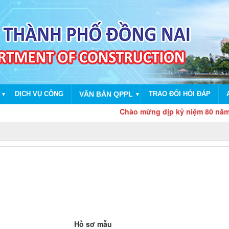
DỊCH VỤ CÔNG
VĂN BẢN QPPL
TRAO ĐỔI HỎI ĐÁP
▼
▼
Chào mừng dịp kỷ niệm 80 năm Cách 
Hồ sơ mẫu