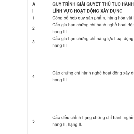
A
QUY TRÌNH GIẢI QUYẾT THỦ TỤC HÀNH
I​
LĨNH VỰC HOẠT ĐỘNG XÂY DỰNG
1
Công bố hợp quy sản phẩm, hàng hóa vật 
Cấp gia hạn chứng chỉ hành nghề hoạt độn
2
hạng III
Cấp gia hạn chứng chỉ năng lực hoạt động 
3
hạng III
Cấp chứng chỉ hành nghề hoạt động xây dự
4
hạng III
Cấp điều chỉnh hạng chứng chỉ hành nghề
5
hạng II, hạng II.