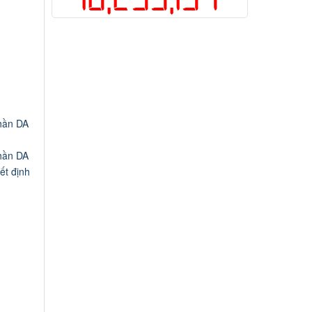
hần DA
hần DA
ết định