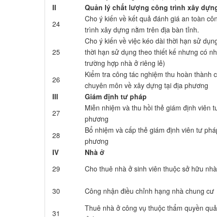
II
Quản lý chất lượng công trình xây dựn
Cho ý kiến về kết quả đánh giá an toàn côn
24
trình xây dựng nằm trên địa bàn tỉnh.
Cho ý kiến về việc kéo dài thời hạn sử dụn
25
thời hạn sử dụng theo thiết kế nhưng có nh
trường hợp nhà ở riêng lẻ)
Kiểm tra công tác nghiệm thu hoàn thành c
26
chuyên môn về xây dựng tại địa phương
III
Giám định tư pháp
Miễn nhiệm và thu hồi thẻ giám định viên 
27
phương
Bổ nhiệm và cấp thẻ giám định viên tư phá
28
phương
IV
Nhà ở
29
Cho thuê nhà ở sinh viên thuộc sở hữu nh
30
Công nhận điều chỉnh hạng nhà chung c
Thuê nhà ở công vụ thuộc thẩm quyền quả
31