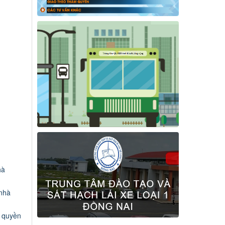
hà
 nhà
 quyền