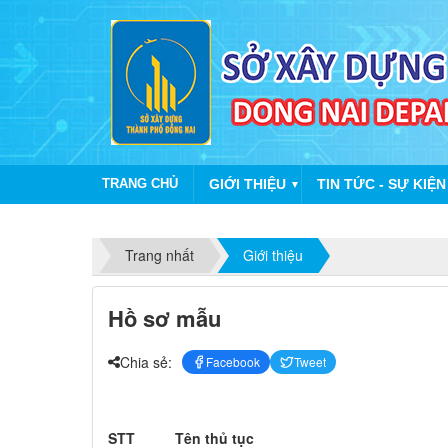
TRANG CHỦ
GIỚI THIỆU
TIN TỨC - SỰ KIỆN
▼
Trang nhất
Giới thiệu
Hồ sơ mẫu
Chia sẻ:
Facebook
Tweet
S​T​T​​​
Tên thủ tục