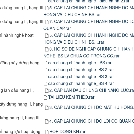
cap chung chi hanh nghe_ dieu chỉnh 2.rar
 dựng hạng II, hạng III
5. CAP LAI CHUNG CHI HANH NGHE DO M
HONG VA DIEU CHINH BS.rar
 dựng hạng II, hạng III
7. CAP LAI CHUNG CHI HANH NGHE DO L
QUAN CAP.rar
hỉ hành nghề hoạt
5. CAP LAI CHUNG CHI HANH NGHE DO M
HONG VA DIEU CHINH BS....rar
3. HO SO DE NGHI CAP CHUNG CHI HANH
NGHE_BS LV CHUA CO TRONG CC.rar
 động xây dựng hạng
cap chung chi hanh nghe _BS.rar
ài
cap chung chi hanh nghe_BS 2.rar
cap chung chi hanh nghe_BS 3.rar
cap chung chi hanh nghe_BS 4.rar
 lần đầu hạng II,
2. CAP LAN DAU CHUNG CHI NANG LUC.ra
TAI LIEU KEM THEO.rar
xây dựng hạng II, hạng
3. CAP LAI CHUNG CHI DO MAT HU HONG.
ựng hạng II, hạng III
4. CAP LAI CHUNG CHI DO LOI CO QUAN C
hỉ năng lực hoạt động
HOP DONG KN.rar