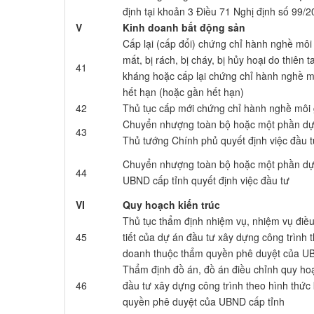
định tại khoản 3 Điều 71 Nghị định số 9
V
Kinh doanh bất động sản
Cấp lại (cấp đổi) chứng chỉ hành nghề môi 
mất, bị rách, bị cháy, bị hủy hoại do thiên t
41
kháng hoặc cấp lại chứng chỉ hành nghề mô
hết hạn (hoặc gần hết hạn)
42
Thủ tục cấp mới chứng chỉ hành nghề môi 
Chuyển nhượng toàn bộ hoặc một phần dự
43
Thủ tướng Chính phủ quyết định việc đầu
Chuyển nhượng toàn bộ hoặc một phần dự
44
UBND cấp tỉnh quyết định việc đầu tư
VI
Quy hoạch kiến trúc
Thủ tục thẩm định nhiệm vụ, nhiệm vụ điều
45
tiết của dự án đầu tư xây dựng công trình 
doanh thuộc thẩm quyền phê duyệt của U
Thẩm định đồ án, đồ án điều chỉnh quy hoạ
46
đầu tư xây dựng công trình theo hình thức
quyền phê duyệt của UBND cấp tỉnh