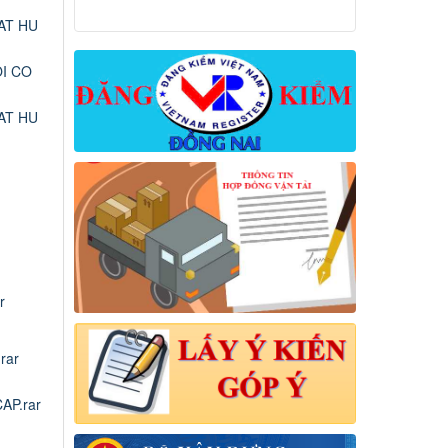
AT HU
OI CO
AT HU
r
rar
AP.rar