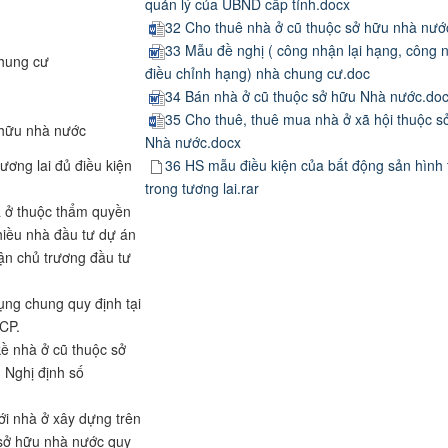
quản lý của UBND cấp tỉnh.docx
ước
32 Cho thuê nhà ở cũ thuộc sở hữu nhà nướ
33 Mẫu đề nghị ( công nhận lại hạng, công 
 chung cư
điều chỉnh hạng) nhà chung cư.doc
34 Bán nhà ở cũ thuộc sở hữu Nhà nước.do
35 Cho thuê, thuê mua nhà ở xã hội thuộc s
ở hữu nhà nước
Nhà nước.docx
ương lai đủ điều kiện
36 HS mẫu điều kiện của bất động sản hình
trong tương lai.rar
 ở thuộc thẩm quyền
hiều nhà đầu tư dự án
ận chủ trương đầu tư
ụng chung quy định tại
-CP.
kề nhà ở cũ thuộc sở
 Nghị định số
ới nhà ở xây dựng trên
 sở hữu nhà nước quy