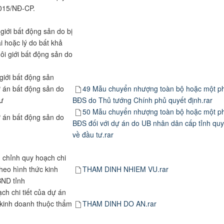
9/2015/NĐ-CP.
giới bất động sản do bị
ai hoặc lý do bất khả
i giới bất động sản do
giới bất động sản
 án bất động sản do
49 Mẫu chuyển nhượng toàn bộ hoặc một p
 tư
BĐS do Thủ tướng Chính phủ quyết định.rar
50 Mẫu chuyển nhượng toàn bộ hoặc một p
 án bất động sản do
BĐS đối với dự án do UB nhân dân cấp tỉnh quy
về đầu tư.rar
 chỉnh quy hoạch chi
theo hình thức kinh
THAM DINH NHIEM VU.rar
BND tỉnh
ch chi tiết của dự án
 kinh doanh thuộc thẩm
THAM DINH DO AN.rar