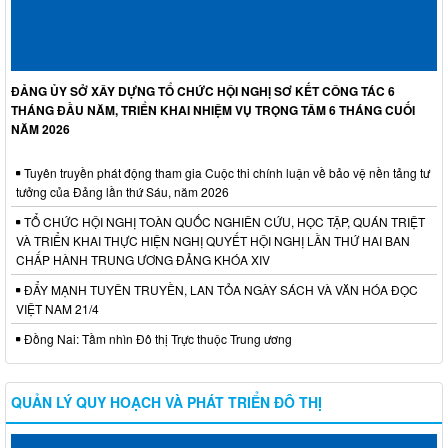
ĐẢNG ỦY SỞ XÂY DỰNG TỔ CHỨC HỘI NGHỊ SƠ KẾT CÔNG TÁC 6
THÁNG ĐẦU NĂM, TRIỂN KHAI NHIỆM VỤ TRỌNG TÂM 6 THÁNG CUỐI
NĂM 2026
Tuyên truyền phát động tham gia Cuộc thi chính luận về bảo vệ nền tảng tư
tưởng của Đảng lần thứ Sáu, năm 2026
TỔ CHỨC HỘI NGHỊ TOÀN QUỐC NGHIÊN CỨU, HỌC TẬP, QUÁN TRIỆT
VÀ TRIỂN KHAI THỰC HIỆN NGHỊ QUYẾT HỘI NGHỊ LẦN THỨ HAI BAN
CHẤP HÀNH TRUNG ƯƠNG ĐẢNG KHÓA XIV
ĐẨY MẠNH TUYÊN TRUYỀN, LAN TỎA NGÀY SÁCH VÀ VĂN HÓA ĐỌC
VIỆT NAM 21/4
Đồng Nai: Tầm nhìn Đô thị Trực thuộc Trung ương
QUẢN LÝ QUY HOẠCH VÀ PHÁT TRIỂN ĐÔ THỊ