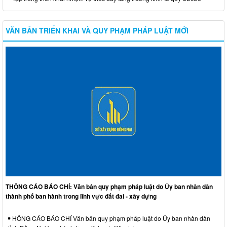
VĂN BẢN TRIỂN KHAI VÀ QUY PHẠM PHÁP LUẬT MỚI
THÔNG CÁO BÁO CHÍ: Văn bản quy phạm pháp luật do Ủy ban nhân dân
thành phố ban hành trong lĩnh vực đất đai - xây dựng
HÔNG CÁO BÁO CHÍ Văn bản quy phạm pháp luật do Ủy ban nhân dân