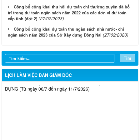
Công bố công khai thu hồi dự toán chi thường xuyên đã bố
trí trong dự toán ngân sách năm 2022 của các đơn vị dự toán
(27/02/2023)
cấp tỉnh (đợt 2)
LỊCH CÔNG TÁC CỦA LÃNH ĐẠO SỞ XÂY DỰNG (Từ ngày
Công bố công khai dự toán thu ngân sách nhà nước- chi
03/8 đến ngày 08/8/2026)
(27/02/2023)
ngân sách năm 2023 của Sở Xây dựng Đồng Nai
THÔNG BÁO LỊCH CÔNG TÁC CỦA LÃNH ĐẠO SỞ XÂY
DỰNG (Từ ngày 27/7 đến ngày 31/7/2026)
Tìm
THÔNG BÁO LỊCH CÔNG TÁC CỦA LÃNH ĐẠO SỞ XÂY
DỰNG (Từ ngày 20/7 đến ngày 25/7/2026)
LỊCH LÀM VIỆC BAN GIÁM ĐỐC
THÔNG BÁO LỊCH CÔNG TÁC CỦA LÃNH ĐẠO SỞ XÂY
DỰNG (Từ ngày 06/7 đến ngày 11/7/2026)
Thông báo Kết quả đánh giá hồ sơ đủ (hoặc không đủ) điều
kiện cấp chứng chỉ hành nghề hoạt động xây dựng (Đợt 20/2026)
THÔNG BÁO Về việc kết quả đánh giá hồ sơ đề nghị cấp
chứng chỉ hành nghề đủ (hoặc không đủ) điều kiện sát hạch Đợt
17/2026