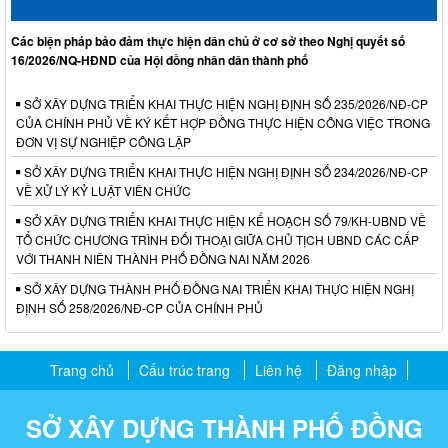
Các biện pháp bảo đảm thực hiện dân chủ ở cơ sở theo Nghị quyết số
16/2026/NQ-HĐND của Hội đồng nhân dân thành phố
SỞ XÂY DỰNG TRIỂN KHAI THỰC HIỆN NGHỊ ĐỊNH SỐ 235/2026/NĐ-CP
CỦA CHÍNH PHỦ VỀ KÝ KẾT HỢP ĐỒNG THỰC HIỆN CÔNG VIỆC TRONG
ĐƠN VỊ SỰ NGHIỆP CÔNG LẬP
SỞ XÂY DỰNG TRIỂN KHAI THỰC HIỆN NGHỊ ĐỊNH SỐ 234/2026/NĐ-CP
VỀ XỬ LÝ KỶ LUẬT VIÊN CHỨC
SỞ XÂY DỰNG TRIỂN KHAI THỰC HIỆN KẾ HOẠCH SỐ 79/KH-UBND VỀ
TỔ CHỨC CHƯƠNG TRÌNH ĐỐI THOẠI GIỮA CHỦ TỊCH UBND CÁC CẤP
VỚI THANH NIÊN THÀNH PHỐ ĐỒNG NAI NĂM 2026
SỞ XÂY DỰNG THÀNH PHỐ ĐỒNG NAI TRIỂN KHAI THỰC HIỆN NGHỊ
ĐỊNH SỐ 258/2026/NĐ-CP CỦA CHÍNH PHỦ
Trang chủ
Cấu trúc trang
Liên hệ
Đăng nhập
SỞ XÂY DỰNG THÀNH PHỐ ĐỒNG