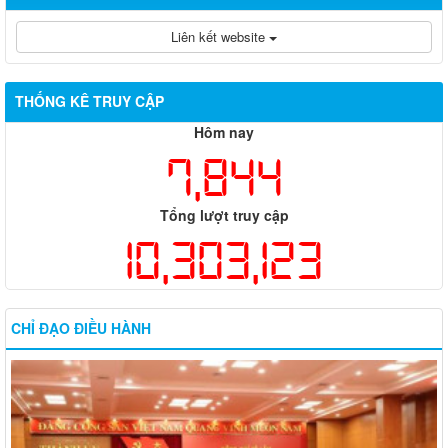
Liên kết website
THỐNG KÊ TRUY CẬP
Hôm nay
7,844
Tổng lượt truy cập
10,303,123
CHỈ ĐẠO ĐIỀU HÀNH