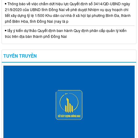
Thông báo về việc chấm dứt hiệu lực Quyết định số 3414/QĐ-UBND ngày
21/9/2020 của UBND tỉnh Đồng Nai về phê duyệt Nhiệm vụ quy hoạch chi
tiết xây dựng tỷ lệ 1/500 Khu dân cư nhà ở xã hội tại phường Bình Đa, thành
phố Biên Hòa, tỉnh Đồng Nai (nay là p
lấy ý kiến dự thảo Quyết định ban hành Quy định phân cấp quản lý kiến
trúc trên địa bàn thành phố Đồng Nai
TUYÊN TRUYỀN