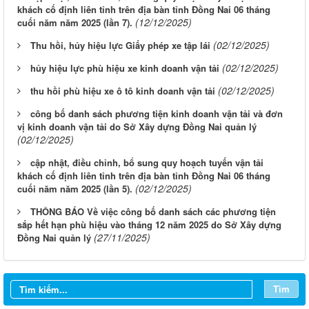
khách cố định liên tỉnh trên địa bàn tỉnh Đồng Nai 06 tháng
(12/12/2025)
cuối năm năm 2025 (lần 7).
(02/12/2025)
Thu hồi, hủy hiệu lực Giấy phép xe tập lái
(02/12/2025)
hủy hiệu lực phù hiệu xe kinh doanh vận tải
(02/12/2025)
thu hồi phù hiệu xe ô tô kinh doanh vận tải
công bố danh sách phương tiện kinh doanh vận tải và đơn
vị kinh doanh vận tải do Sở Xây dựng Đồng Nai quản lý
(02/12/2025)
cập nhật, điều chỉnh, bổ sung quy hoạch tuyến vận tải
khách cố định liên tỉnh trên địa bàn tỉnh Đồng Nai 06 tháng
(02/12/2025)
cuối năm năm 2025 (lần 5).
THÔNG BÁO Về việc công bố danh sách các phương tiện
sắp hết hạn phù hiệu vào tháng 12 năm 2025 do Sở Xây dựng
LỊCH CÔNG TÁC CỦA LÃNH ĐẠO SỞ XÂY DỰNG (Từ ngày
(27/11/2025)
Đồng Nai quản lý
03/8 đến ngày 08/8/2026)
THÔNG BÁO LỊCH CÔNG TÁC CỦA LÃNH ĐẠO SỞ XÂY
DỰNG (Từ ngày 27/7 đến ngày 31/7/2026)
Tìm