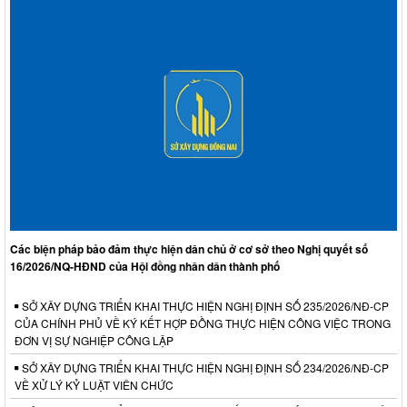
Các biện pháp bảo đảm thực hiện dân chủ ở cơ sở theo Nghị quyết số
16/2026/NQ-HĐND của Hội đồng nhân dân thành phố
SỞ XÂY DỰNG TRIỂN KHAI THỰC HIỆN NGHỊ ĐỊNH SỐ 235/2026/NĐ-CP
CỦA CHÍNH PHỦ VỀ KÝ KẾT HỢP ĐỒNG THỰC HIỆN CÔNG VIỆC TRONG
ĐƠN VỊ SỰ NGHIỆP CÔNG LẬP
SỞ XÂY DỰNG TRIỂN KHAI THỰC HIỆN NGHỊ ĐỊNH SỐ 234/2026/NĐ-CP
VỀ XỬ LÝ KỶ LUẬT VIÊN CHỨC