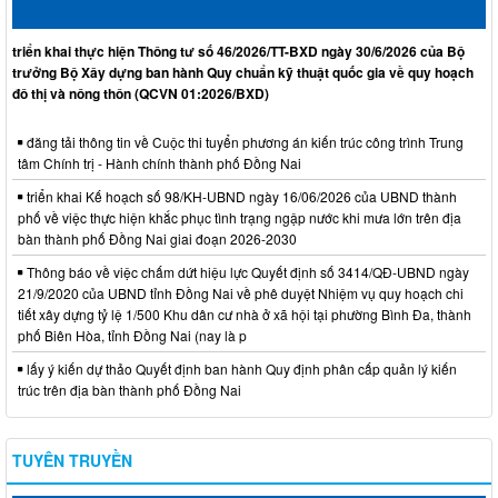
triển khai thực hiện Thông tư số 46/2026/TT-BXD ngày 30/6/2026 của Bộ
trưởng Bộ Xây dựng ban hành Quy chuẩn kỹ thuật quốc gia về quy hoạch
đô thị và nông thôn (QCVN 01:2026/BXD)
đăng tải thông tin về Cuộc thi tuyển phương án kiến trúc công trình Trung
tâm Chính trị - Hành chính thành phố Đồng Nai
triển khai Kế hoạch số 98/KH-UBND ngày 16/06/2026 của UBND thành
phố về việc thực hiện khắc phục tình trạng ngập nước khi mưa lớn trên địa
bàn thành phố Đồng Nai giai đoạn 2026-2030
Thông báo về việc chấm dứt hiệu lực Quyết định số 3414/QĐ-UBND ngày
21/9/2020 của UBND tỉnh Đồng Nai về phê duyệt Nhiệm vụ quy hoạch chi
tiết xây dựng tỷ lệ 1/500 Khu dân cư nhà ở xã hội tại phường Bình Đa, thành
phố Biên Hòa, tỉnh Đồng Nai (nay là p
lấy ý kiến dự thảo Quyết định ban hành Quy định phân cấp quản lý kiến
trúc trên địa bàn thành phố Đồng Nai
TUYÊN TRUYỀN