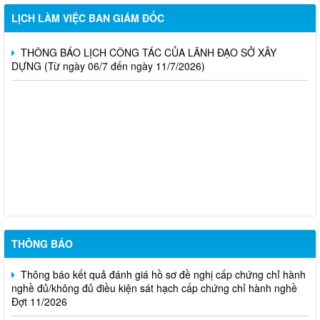
THÔNG BÁO LỊCH CÔNG TÁC CỦA LÃNH ĐẠO SỞ XÂY
DỰNG (Từ ngày 20/7 đến ngày 25/7/2026)
LỊCH LÀM VIỆC BAN GIÁM ĐỐC
THÔNG BÁO LỊCH CÔNG TÁC CỦA LÃNH ĐẠO SỞ XÂY
DỰNG (Từ ngày 06/7 đến ngày 11/7/2026)
Thông báo Kết quả đánh giá hồ sơ đủ (hoặc không đủ) điều
kiện cấp chứng chỉ hành nghề hoạt động xây dựng (Đợt 20/2026)
THÔNG BÁO Về việc kết quả đánh giá hồ sơ đề nghị cấp
chứng chỉ hành nghề đủ (hoặc không đủ) điều kiện sát hạch Đợt
17/2026
Thông báo kết quả đánh giá hồ sơ đề nghị cấp chứng chỉ hành
nghề đủ/không đủ điều kiện sát hạch cấp chứng chỉ hành nghề
Đợt 10/2026
THÔNG BÁO
Thông báo kết quả đánh giá hồ sơ đề nghị cấp chứng chỉ hành
nghề đủ/không đủ điều kiện sát hạch cấp chứng chỉ hành nghề
Đợt 11/2026