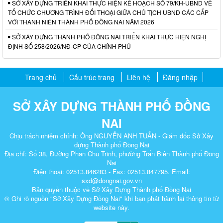
SỞ XÂY DỰNG TRIỂN KHAI THỰC HIỆN KẾ HOẠCH SỐ 79/KH-UBND VỀ
TỔ CHỨC CHƯƠNG TRÌNH ĐỐI THOẠI GIỮA CHỦ TỊCH UBND CÁC CẤP
VỚI THANH NIÊN THÀNH PHỐ ĐỒNG NAI NĂM 2026
SỞ XÂY DỰNG THÀNH PHỐ ĐỒNG NAI TRIỂN KHAI THỰC HIỆN NGHỊ
ĐỊNH SỐ 258/2026/NĐ-CP CỦA CHÍNH PHỦ
Trang chủ
Cấu trúc trang
Liên hệ
Đăng nhập
SỞ XÂY DỰNG THÀNH PHỐ ĐỒNG
NAI
Chịu trách nhiệm chính: Ông NGUYỄN ANH TUẤN - Giám đốc Sở Xây
dựng Thành phố Đồng Nai
Địa chỉ: Số 38, Đường Phan Chu Trinh, phường Trấn Biên Thành phố Đồng
Nai
Điện thoại: 02513.846283 - Fax: 02513.847795. Email:
sxd@dongnai.gov.vn
Bản quyền thuộc về Sở Xây Dựng Thành phố Đồng Nai
® Ghi rõ nguồn "Sở Xây Dựng Đồng Nai" khi bạn phát hành lại thông tin từ
website này.​