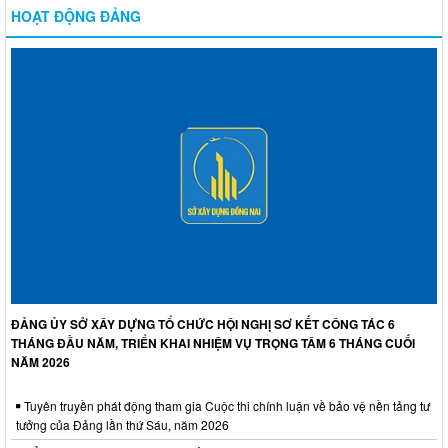
HOẠT ĐỘNG ĐẢNG
ĐẢNG ỦY SỞ XÂY DỰNG TỔ CHỨC HỘI NGHỊ SƠ KẾT CÔNG TÁC 6
THÁNG ĐẦU NĂM, TRIỂN KHAI NHIỆM VỤ TRỌNG TÂM 6 THÁNG CUỐI
NĂM 2026
Tuyên truyền phát động tham gia Cuộc thi chính luận về bảo vệ nền tảng tư
tưởng của Đảng lần thứ Sáu, năm 2026