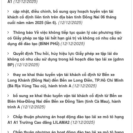
(12/12/2025)
A1
cập nhật, điều chỉnh, bổ sung quy hoạch tuyến vận tải
khách cố định liên tỉnh trên địa bàn tỉnh Đồng Nai 06 tháng
(12/12/2025)
cuối năm năm 2025 (lần 6).
Thông báo Về việc không tiếp tục quản lý các phương tiện
có Giấy phép xe tập lái hết hạn giá trị và không có nhu cầu sử
(12/12/2025)
dụng để đào tạo (BÌNH PHÚ)
Quyết định Thu hồi, hủy hiệu lực Giấy phép xe tập lái do
không có nhu cầu sử dụng trong kế hoạch đào tạo lái xe (gdnn
(12/12/2025)
BP)
thay xe khai thác tuyến vận tải khách cố định từ Bến xe
Long Khánh (Đồng Nai) đến Bến xe Long Điền, TP.Hồ Chí Minh
(12/12/2025)
(Bà Rịa Vũng Tàu cũ), hành trình A
bổ sung xe khai thác tuyến vận tải khách cố định từ Bến xe
Biên Hòa-Đồng Nai đến Bến xe Đồng Tâm (tỉnh Cà Mau), hành
(12/12/2025)
trình A
Chấp thuận phương án hoạt động đào tạo lái xe mô tô hạng
(12/12/2025)
A1 A1 Trường Cao đẳng LILAMA2
Chấp thuận phương án hoạt động đào tạo lái xe mô tô hạng