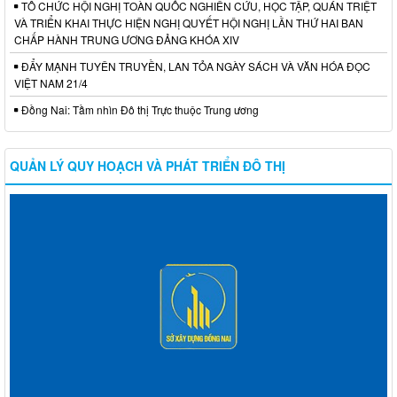
TỔ CHỨC HỘI NGHỊ TOÀN QUỐC NGHIÊN CỨU, HỌC TẬP, QUÁN TRIỆT
VÀ TRIỂN KHAI THỰC HIỆN NGHỊ QUYẾT HỘI NGHỊ LẦN THỨ HAI BAN
CHẤP HÀNH TRUNG ƯƠNG ĐẢNG KHÓA XIV
ĐẨY MẠNH TUYÊN TRUYỀN, LAN TỎA NGÀY SÁCH VÀ VĂN HÓA ĐỌC
VIỆT NAM 21/4
Đồng Nai: Tầm nhìn Đô thị Trực thuộc Trung ương
QUẢN LÝ QUY HOẠCH VÀ PHÁT TRIỂN ĐÔ THỊ