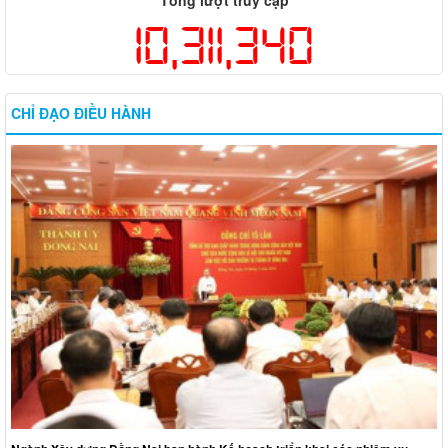
Tổng lượt truy cập
10,311,340
CHỈ ĐẠO ĐIỀU HÀNH