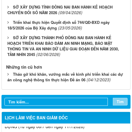
SỞ XÂY DỰNG TỈNH ĐỒNG NAI BAN HÀNH KẾ HOẠCH
(09/04/2026)
CHUYỂN ĐỔI SỐ NĂM 2026
Triển khai thực hiện Quyết định số 744/QĐ-BXD ngày
(23/05/2026)
18/5/2026 của Bộ Xây dựng
SỞ XÂY DỰNG THÀNH PHỐ ĐỒNG NAI BAN HÀNH KẾ
HOẠCH TRIỂN KHAI BẢO ĐẢM AN NINH MẠNG, BẢO MẬT
THÔNG TIN VÀ AN NINH DỮ LIỆU GIAI ĐOẠN ĐẾN NĂM 2030,
(02/06/2026)
TẦM NHÌN 2045
LỊCH CÔNG TÁC CỦA LÃNH ĐẠO SỞ XÂY DỰNG (Từ ngày
Những tin cũ hơn
03/8 đến ngày 08/8/2026)
Tháo gỡ khó khăn, vướng mắc về kinh phí triển khai các dự
(04/12/2023)
án công nghệ thông tin thực hiện Đề án 06
THÔNG BÁO LỊCH CÔNG TÁC CỦA LÃNH ĐẠO SỞ XÂY
DỰNG (Từ ngày 27/7 đến ngày 31/7/2026)
THÔNG BÁO LỊCH CÔNG TÁC CỦA LÃNH ĐẠO SỞ XÂY
Tìm
DỰNG (Từ ngày 20/7 đến ngày 25/7/2026)
THÔNG BÁO LỊCH CÔNG TÁC CỦA LÃNH ĐẠO SỞ XÂY
LỊCH LÀM VIỆC BAN GIÁM ĐỐC
DỰNG (Từ ngày 06/7 đến ngày 11/7/2026)