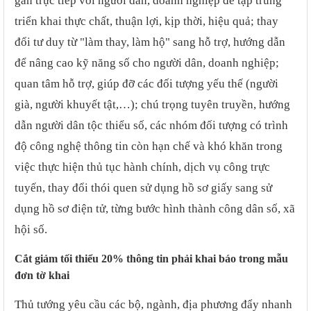
gắn trực tiếp với người dân, doanh nghiệp để tập trung
triển khai thực chất, thuận lợi, kịp thời, hiệu quả; thay
đổi tư duy từ "làm thay, làm hộ" sang hỗ trợ, hướng dẫn
để nâng cao kỹ năng số cho người dân, doanh nghiệp;
quan tâm hỗ trợ, giúp đỡ các đối tượng yếu thế (người
già, người khuyết tật,…); chú trọng tuyên truyền, hướng
dẫn người dân tộc thiểu số, các nhóm đối tượng có trình
độ công nghệ thông tin còn hạn chế và khó khăn trong
việc thực hiện thủ tục hành chính, dịch vụ công trực
tuyến, thay đổi thói quen sử dụng hồ sơ giấy sang sử
dụng hồ sơ điện tử, từng bước hình thành công dân số, xã
hội số.
Cắt giảm tối thiểu 20% thông tin phải khai báo trong mẫu
đơn tờ khai
Thủ tướng yêu cầu các bộ, ngành, địa phương đẩy nhanh