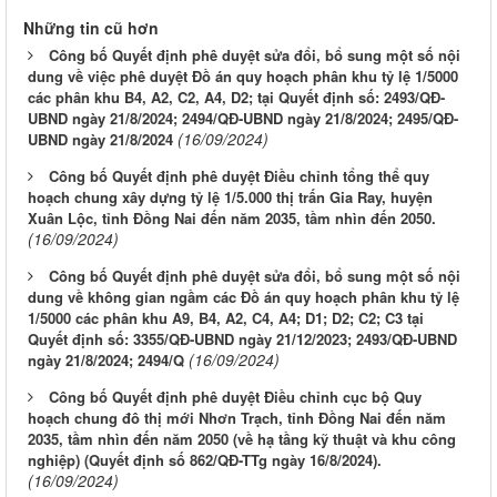
Những tin cũ hơn
Công bố Quyết định phê duyệt sửa đổi, bổ sung một số nội
dung về việc phê duyệt Đồ án quy hoạch phân khu tỷ lệ 1/5000
các phân khu B4, A2, C2, A4, D2; tại Quyết định số: 2493/QĐ-
UBND ngày 21/8/2024; 2494/QĐ-UBND ngày 21/8/2024; 2495/QĐ-
(16/09/2024)
UBND ngày 21/8/2024
Công bố Quyết định phê duyệt Điều chỉnh tổng thể quy
hoạch chung xây dựng tỷ lệ 1/5.000 thị trấn Gia Ray, huyện
Xuân Lộc, tỉnh Đồng Nai đến năm 2035, tầm nhìn đến 2050.
(16/09/2024)
Công bố Quyết định phê duyệt sửa đổi, bổ sung một số nội
dung về không gian ngầm các Đồ án quy hoạch phân khu tỷ lệ
1/5000 các phân khu A9, B4, A2, C4, A4; D1; D2; C2; C3 tại
Quyết định số: 3355/QĐ-UBND ngày 21/12/2023; 2493/QĐ-UBND
(16/09/2024)
ngày 21/8/2024; 2494/Q
Công bố Quyết định phê duyệt Điều chỉnh cục bộ Quy
hoạch chung đô thị mới Nhơn Trạch, tỉnh Đồng Nai đến năm
2035, tầm nhìn đến năm 2050 (về hạ tầng kỹ thuật và khu công
nghiệp) (Quyết định số 862/QĐ-TTg ngày 16/8/2024).
(16/09/2024)