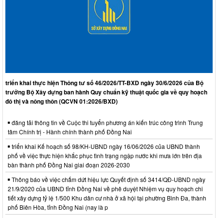
triển khai thực hiện Thông tư số 46/2026/TT-BXD ngày 30/6/2026 của Bộ
trưởng Bộ Xây dựng ban hành Quy chuẩn kỹ thuật quốc gia về quy hoạch
đô thị và nông thôn (QCVN 01:2026/BXD)
đăng tải thông tin về Cuộc thi tuyển phương án kiến trúc công trình Trung
tâm Chính trị - Hành chính thành phố Đồng Nai
triển khai Kế hoạch số 98/KH-UBND ngày 16/06/2026 của UBND thành
phố về việc thực hiện khắc phục tình trạng ngập nước khi mưa lớn trên địa
bàn thành phố Đồng Nai giai đoạn 2026-2030
Thông báo về việc chấm dứt hiệu lực Quyết định số 3414/QĐ-UBND ngày
21/9/2020 của UBND tỉnh Đồng Nai về phê duyệt Nhiệm vụ quy hoạch chi
tiết xây dựng tỷ lệ 1/500 Khu dân cư nhà ở xã hội tại phường Bình Đa, thành
phố Biên Hòa, tỉnh Đồng Nai (nay là p