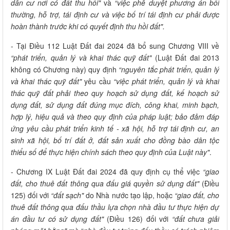
dân cư nơi có đất thu hồi"
và
“việc phê duyệt phương án bồi
thường, hỗ trợ, tái định cư và việc bố trí tái định cư phải được
hoàn thành trước khi có quyết định thu hồi đất".
- Tại Điều 112 Luật Đất đai 2024 đã bổ sung Chương VIII về
“phát triển, quản lý và khai thác quỹ đất"
(Luật Đất đai 2013
không có Chương này) quy định
“nguyên tắc phát triển, quản lý
và khai thác quỹ đất"
yêu cầu
“việc phát triển, quản lý và khai
thác quỹ đất phải theo quy hoạch sử dụng đất, kế hoạch sử
dụng đất, sử dụng đất đúng mục đích, công khai, minh bạch,
hợp lý, hiệu quả và theo quy định của pháp luật; bảo đảm đáp
ứng yêu cầu phát triển kinh tế - xã hội, hỗ trợ tái định cư, an
sinh xã hội, bố trí đất ở, đất sản xuất cho đồng bào dân tộc
thiểu số để thực hiện chính sách theo quy định của Luật này"
.
- Chương IX Luật Đất đai 2024 đã quy định cụ thể việc
“giao
đất, cho thuê đất thông qua đấu giá quyền sử dụng đất"
(Điều
125) đối với
“đất sạch"
do Nhà nước tạo lập, hoặc
“giao đất, cho
thuê đất thông qua đấu thầu lựa chọn nhà đầu tư thực hiện dự
án đầu tư có sử dụng đất"
(Điều 126) đối với
“đất chưa giải