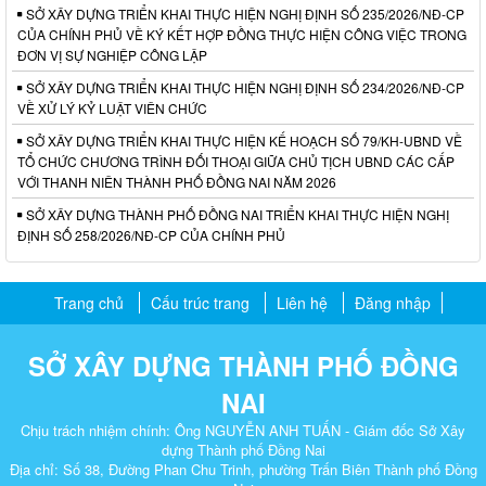
SỞ XÂY DỰNG TRIỂN KHAI THỰC HIỆN NGHỊ ĐỊNH SỐ 235/2026/NĐ-CP
CỦA CHÍNH PHỦ VỀ KÝ KẾT HỢP ĐỒNG THỰC HIỆN CÔNG VIỆC TRONG
ĐƠN VỊ SỰ NGHIỆP CÔNG LẬP
SỞ XÂY DỰNG TRIỂN KHAI THỰC HIỆN NGHỊ ĐỊNH SỐ 234/2026/NĐ-CP
VỀ XỬ LÝ KỶ LUẬT VIÊN CHỨC
SỞ XÂY DỰNG TRIỂN KHAI THỰC HIỆN KẾ HOẠCH SỐ 79/KH-UBND VỀ
TỔ CHỨC CHƯƠNG TRÌNH ĐỐI THOẠI GIỮA CHỦ TỊCH UBND CÁC CẤP
VỚI THANH NIÊN THÀNH PHỐ ĐỒNG NAI NĂM 2026
SỞ XÂY DỰNG THÀNH PHỐ ĐỒNG NAI TRIỂN KHAI THỰC HIỆN NGHỊ
ĐỊNH SỐ 258/2026/NĐ-CP CỦA CHÍNH PHỦ
Trang chủ
Cấu trúc trang
Liên hệ
Đăng nhập
SỞ XÂY DỰNG THÀNH PHỐ ĐỒNG
NAI
Chịu trách nhiệm chính: Ông NGUYỄN ANH TUẤN - Giám đốc Sở Xây
dựng Thành phố Đồng Nai
Địa chỉ: Số 38, Đường Phan Chu Trinh, phường Trấn Biên Thành phố Đồng