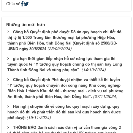
Chia sẻ
Những tin mới hơn
Công bố Quyết định phê duyệt Đồ án quy hoạch chi tiết đô
thị tỷ lệ 1/500 Trung tâm thương mại tại phường Hiệp Hòa,
thành phố Biên Hòa, tỉnh Đồng Nai (Quyết định số 2588/QĐ-
(25/09/2024)
UBND ngày 30/8/2024
gia hạn thời gian tiếp nhận hồ sơ năng lực tham gia thi
tuyển quốc tế “Ý tưởng quy hoạch chung đô thị sân bay Long
(14/10/2024)
Thành tỉnh Đồng Nai và vùng phụ cận”.
Công bố Quyết định Phê duyệt nhiệm vụ thiết kế thi tuyển
“Ý tưởng quy hoạch chuyển đổi công năng Khu công nghiệp
Biên Hoà 1 thành Khu đô thị - thương mại - dịch vụ tại phường
(07/11/2024)
An Bình, thành phố Biên Hoà, tỉnh Đồng Nai”.
Hội nghị chuyên đề về công tác quy hoạch xây dựng, quy
hoạch đô thị và phát triển đô thị sau khi quy hoạch tỉnh được
(15/11/2024)
phê duyệt
THÔNG BÁO Danh sách các đơn vị tư vấn tham gia vòng 2
và thời gian nộp hồ sơ dự thi cuộc thi “Ý tưởng quy hoạch