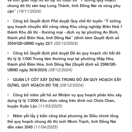
chung đô thị sân bay Long Thành, tỉnh Đồng Nai và vùng phụ
(19/11/2024)
cận”
Công bố Quyết định Phê duyệt Quy chế thi tuyển “Ý tưởng
quy hoạch chuyển đổi công năng Khu công nghiệp Biên Hoà 1
thành Khu đô thi - thương mại - dịch vụ tại phường An Bình,
thành phố Biên Hoà, tỉnh Đồng Nai” (đính kèm Quyết định số
(02/12/2024)
3554/QĐ-UBND ngày 22/1
Công bố Quyết định phê duyệt Đồ án quy hoạch chi tiết đô
thị tỷ lệ 1/500 Trung tâm thương mại tại phường Hiệp Hòa,
thành phố Biên Hòa, tỉnh Đồng Nai (Quyết định số 2588/QĐ-
(09/12/2024)
UBND ngày 30/8/2024)
QUẢN LÝ CỐT XÂY DỰNG TRONG ĐỒ ÁN QUY HOẠCH XÂY
(09/12/2024)
DỰNG, QUY HOẠCH ĐÔ THỊ
Công bố niêm yết hồ sơ Nhiệm vụ quy hoạch phân khu xây
dựng tỷ lệ 1/2000 Khu chức năng trên đỉnh núi Chứa Chan,
(11/03/2025)
huyện Xuân Lộc
Niêm yết lấy ý kiến công khai phương án Điều chỉnh tổng
thể quy hoạch chung đô thị mới Nhơn Trạch, tỉnh Đồng Nai
(11/04/2025)
đến năm 2045