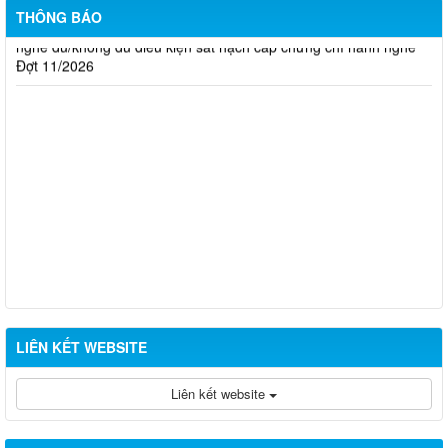
Thông báo kết quả đánh giá hồ sơ đề nghị cấp chứng chỉ hành
THÔNG BÁO
nghề đủ/không đủ điều kiện sát hạch cấp chứng chỉ hành nghề
Đợt 11/2026
LIÊN KẾT WEBSITE
Liên kết website