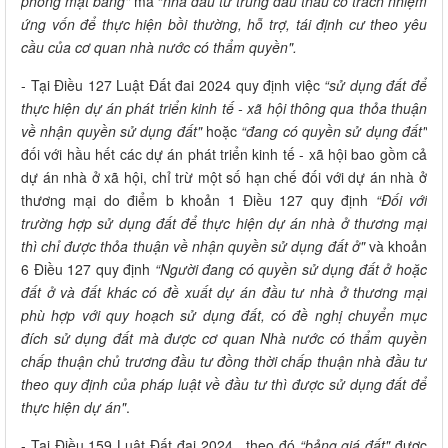
phóng mặt bằng"
mà “
nhà đầu tư trúng đấu thầu có trách nhiệm
ứng vốn để thực hiện bồi thường, hỗ trợ, tái định cư theo yêu
cầu của cơ quan nhà nước có thẩm quyền".
- Tại Điều 127 Luật Đất đai 2024 quy định việc
“sử dụng đất để
thực hiện dự án phát triển kinh tế - xã hội thông qua thỏa thuận
về nhận quyền sử dụng đất"
hoặc
“đang có quyền sử dụng đất"
đối với hầu hết các dự án phát triển kinh tế - xã hội bao gồm cả
dự án nhà ở xã hội, chỉ trừ một số hạn chế đối với dự án nhà ở
thương mại do điểm b khoản 1 Điều 127 quy định
“Đối với
trường hợp sử dụng đất để thực hiện dự án nhà ở thương mại
thì chỉ được thỏa thuận về nhận quyền sử dụng đất ở"
và khoản
6 Điều 127 quy định
“Người đang có quyền sử dụng đất ở hoặc
đất ở và đất khác có đề xuất dự án đầu tư nhà ở thương mại
phù hợp với quy hoạch sử dụng đất, có đề nghị chuyển mục
đích sử dụng đất mà được cơ quan Nhà nước có thẩm quyền
chấp thuận chủ trương đầu tư đồng thời chấp thuận nhà đầu tư
theo quy định của pháp luật về đầu tư thì được sử dụng đất để
thực hiện dự án"
.
- Tại Điều 159 Luật Đất đai 2024 , theo đó
“bảng giá đất"
được