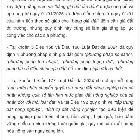
xây dựng hằng năm và
“bảng giá đất lần đầu"
được công bố và
áp dụng từ ngày 01/01/2026 và được điều chỉnh từ ngày 01/01
của năm tiếp theo sẽ giúp cho
“bảng giá đất"
tiệm cận giá đất
thị trường, nhưng quy định này cũng sẽ làm gia tăng áp lực
công việc cho các địa phương.
- Tại khoản 5 Điều 158 và Điều 160 Luật Đất đai 2024 đã quy
định 4 phương pháp định giá đất gồm
“phương pháp so sánh"
,
“phương pháp thu nhập", “phương pháp thặng dư", “phương
pháp hệ số điều chỉnh giá đất"
để xác định
“giá đất cụ thể".
- Tại khoản 1 Điều 177 Luật Đất đai 2024 cho phép mở rộng
“hạn mức nhận chuyển quyền sử dụng đất nông nghiệp của cá
nhân không quá 15 lần hạn mức giao đất nông nghiệp của cá
nhân đối với mỗi loại đất"
và tại Điều 192 quy định về
“tập trung
đất nông nghiệp", “tích tụ đất nông nghiệp"
tạo điều kiện để
nông nghiệp phát triển nhanh, bền vững, hiệu quả, bảo đảm
vững chắc an ninh lương thực quốc gia, quy mô sản xuất hàng
hóa nông sản ngày càng lớn.