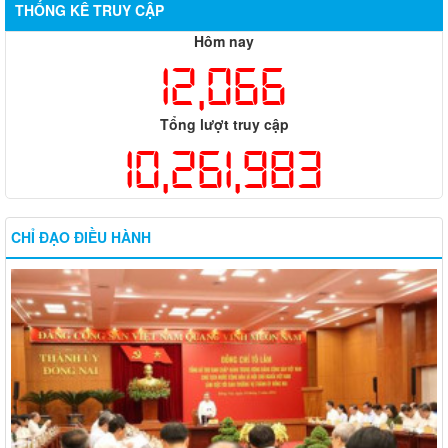
THỐNG KÊ TRUY CẬP
Hôm nay
12,066
Tổng lượt truy cập
10,261,983
CHỈ ĐẠO ĐIỀU HÀNH