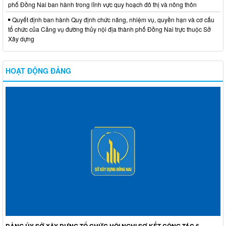
phố Đồng Nai ban hành trong lĩnh vực quy hoạch đô thị và nông thôn
Quyết định ban hành Quy định chức năng, nhiệm vụ, quyền hạn và cơ cấu
tổ chức của Cảng vụ đường thủy nội địa thành phố Đồng Nai trực thuộc Sở
Xây dựng
HOẠT ĐỘNG ĐẢNG
ĐẢNG ỦY SỞ XÂY DỰNG TỔ CHỨC HỘI NGHỊ SƠ KẾT CÔNG TÁC 6