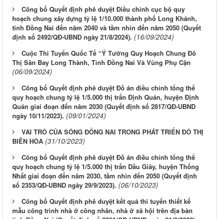
Công bố Quyết định phê duyệt Điều chỉnh cục bộ quy
hoạch chung xây dựng tỷ lệ 1/10.000 thành phố Long Khánh,
tỉnh Đồng Nai đến năm 2040 và tầm nhìn đến năm 2050 (Quyết
(16/09/2024)
định số 2492/QĐ-UBND ngày 21/8/2024).
Cuộc Thi Tuyển Quốc Tế “Ý Tưởng Quy Hoạch Chung Đô
Thị Sân Bay Long Thành, Tỉnh Đồng Nai Và Vùng Phụ Cận
(06/09/2024)
Công bố Quyết định phê duyệt Đồ án điều chỉnh tổng thể
quy hoạch chung tỷ lệ 1/5.000 thị trấn Định Quán, huyện Định
Quán giai đoạn đến năm 2030 (Quyết định số 2817/QĐ-UBND
(09/01/2024)
ngày 10/11/2023).
VAI TRÒ CỦA SÔNG ĐỒNG NAI TRONG PHÁT TRIỂN ĐÔ THỊ
(31/10/2023)
BIÊN HÒA
Công bố Quyết định phê duyệt Đồ án điều chỉnh tổng thể
quy hoạch chung tỷ lệ 1/5.000 thị trấn Dầu Giây, huyện Thống
Nhất giai đoạn đến năm 2030, tầm nhìn đến 2050 (Quyết định
(06/10/2023)
số 2353/QĐ-UBND ngày 29/9/2023).
Công bố Quyết định phê duyệt kết quả thi tuyển thiết kế
LỊCH CÔNG TÁC CỦA LÃNH ĐẠO SỞ XÂY DỰNG (Từ ngày
mẫu công trình nhà ở công nhân, nhà ở xã hội trên địa bàn
03/8 đến ngày 08/8/2026)