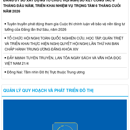
THÁNG ĐẦU NĂM, TRIỂN KHAI NHIỆM VỤ TRỌNG TÂM 6 THÁNG CUỐI
NĂM 2026
Tuyên truyền phát động tham gia Cuộc thi chính luận về bảo vệ nền tảng tư
tưởng của Đảng lần thứ Sáu, năm 2026
TỔ CHỨC HỘI NGHỊ TOÀN QUỐC NGHIÊN CỨU, HỌC TẬP, QUÁN TRIỆT
VÀ TRIỂN KHAI THỰC HIỆN NGHỊ QUYẾT HỘI NGHỊ LẦN THỨ HAI BAN
CHẤP HÀNH TRUNG ƯƠNG ĐẢNG KHÓA XIV
ĐẨY MẠNH TUYÊN TRUYỀN, LAN TỎA NGÀY SÁCH VÀ VĂN HÓA ĐỌC
VIỆT NAM 21/4
Đồng Nai: Tầm nhìn Đô thị Trực thuộc Trung ương
QUẢN LÝ QUY HOẠCH VÀ PHÁT TRIỂN ĐÔ THỊ