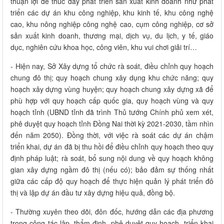
thuận lợi để thúc đẩy phát triển sản xuất kinh doanh như phát
triển các dự án khu công nghiệp, khu kinh tế, khu công nghệ
cao, khu nông nghiệp công nghệ cao, cụm công nghiệp, cơ sở
sản xuất kinh doanh, thương mại, dịch vụ, du lịch, y tế, giáo
dục, nghiên cứu khoa học, công viên, khu vui chơi giải trí…
- Hiện nay, Sở Xây dựng tổ chức rà soát, điều chỉnh quy hoạch
chung đô thị; quy hoạch chung xây dụng khu chức năng; quy
hoạch xây dựng vùng huyện; quy hoạch chung xây dựng xã để
phù hợp với quy hoạch cấp quốc gia, quy hoạch vùng và quy
hoạch tỉnh (UBND tỉnh đã trình Thủ tướng Chính phủ xem xét,
phê duyệt quy hoạch tỉnh Đồng Nai thời kỳ 2021-2030, tầm nhìn
đến năm 2050). Đồng thời, với việc rà soát các dự án chậm
triển khai, dự án đã bị thu hồi để điều chỉnh quy hoạch theo quy
định pháp luật; rà soát, bổ sung nội dung về quy hoạch không
gian xây dựng ngầm đô thị (nếu có); bảo đảm sự thống nhất
giữa các cấp độ quy hoạch để thực hiện quản lý phát triển đô
thị và lập dự án đầu tư xây dựng hiệu quả, đồng bộ.
- Thường xuyên theo dõi, đôn đốc, hướng dẫn các địa phương
trong công tác lập, thẩm định, phê duyệt quy hoạch, triển khai