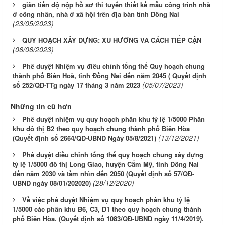
giãn tiến độ nộp hồ sơ thi tuyển thiết kế mẫu công trình nhà
ở công nhân, nhà ở xã hội trên địa bàn tỉnh Đồng Nai
(23/05/2023)
QUY HOẠCH XÂY DỰNG: XU HƯỚNG VÀ CÁCH TIẾP CẬN
(06/06/2023)
Phê duyệt Nhiệm vụ điều chỉnh tổng thể Quy hoạch chung
thành phố Biên Hoà, tỉnh Đồng Nai đến năm 2045 ( Quyết định
(05/07/2023)
số 252/QĐ-TTg ngày 17 tháng 3 năm 2023
Những tin cũ hơn
Phê duyệt nhiệm vụ quy hoạch phân khu tỷ lệ 1/5000 Phân
khu đô thị B2 theo quy hoạch chung thành phố Biên Hòa
(13/12/2021)
(Quyết định số 2664/QĐ-UBND Ngày 05/8/2021)
Phê duyệt điều chỉnh tổng thể quy hoạch chung xây dựng
tỷ lệ 1/5000 đô thị Long Giao, huyện Cẩm Mỹ, tỉnh Đồng Nai
đến năm 2030 và tầm nhìn đến 2050 (Quyết định số 57/QĐ-
(28/12/2020)
UBND ngày 08/01/202020)
Về việc phê duyệt Nhiệm vụ quy hoạch phân khu tỷ lệ
1/5000 các phân khu B6, C3, D1 theo quy hoạch chung thành
phố Biên Hòa. (Quyết định số 1083/QĐ-UBND ngày 11/4/2019).