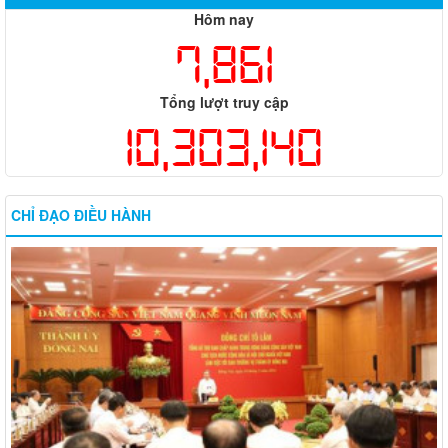
Hôm nay
7,861
Tổng lượt truy cập
10,303,140
CHỈ ĐẠO ĐIỀU HÀNH