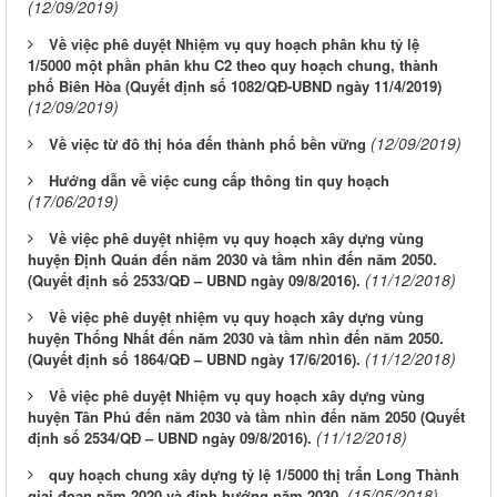
(12/09/2019)
Về việc phê duyệt Nhiệm vụ quy hoạch phân khu tỷ lệ
1/5000 một phần phân khu C2 theo quy hoạch chung, thành
phố Biên Hòa (Quyết định số 1082/QĐ-UBND ngày 11/4/2019)
(12/09/2019)
(12/09/2019)
Về việc từ đô thị hóa đến thành phố bền vững
Hướng dẫn về việc cung cấp thông tin quy hoạch
(17/06/2019)
Về việc phê duyệt nhiệm vụ quy hoạch xây dựng vùng
huyện Định Quán đến năm 2030 và tầm nhìn đến năm 2050.
(11/12/2018)
(Quyết định số 2533/QĐ – UBND ngày 09/8/2016).
Về việc phê duyệt nhiệm vụ quy hoạch xây dựng vùng
huyện Thống Nhất đến năm 2030 và tầm nhìn đến năm 2050.
(11/12/2018)
(Quyết định số 1864/QĐ – UBND ngày 17/6/2016).
Về việc phê duyệt Nhiệm vụ quy hoạch xây dựng vùng
huyện Tân Phú đến năm 2030 và tầm nhìn đến năm 2050 (Quyết
(11/12/2018)
định số 2534/QĐ – UBND ngày 09/8/2016).
LỊCH CÔNG TÁC CỦA LÃNH ĐẠO SỞ XÂY DỰNG (Từ ngày
quy hoạch chung xây dựng tỷ lệ 1/5000 thị trấn Long Thành
03/8 đến ngày 08/8/2026)
(15/05/2018)
giai đoạn năm 2020 và định hướng năm 2030.