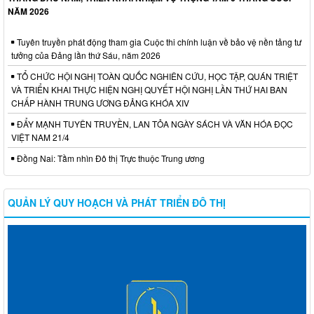
NĂM 2026
Tuyên truyền phát động tham gia Cuộc thi chính luận về bảo vệ nền tảng tư
tưởng của Đảng lần thứ Sáu, năm 2026
TỔ CHỨC HỘI NGHỊ TOÀN QUỐC NGHIÊN CỨU, HỌC TẬP, QUÁN TRIỆT
VÀ TRIỂN KHAI THỰC HIỆN NGHỊ QUYẾT HỘI NGHỊ LẦN THỨ HAI BAN
CHẤP HÀNH TRUNG ƯƠNG ĐẢNG KHÓA XIV
ĐẨY MẠNH TUYÊN TRUYỀN, LAN TỎA NGÀY SÁCH VÀ VĂN HÓA ĐỌC
VIỆT NAM 21/4
Đồng Nai: Tầm nhìn Đô thị Trực thuộc Trung ương
QUẢN LÝ QUY HOẠCH VÀ PHÁT TRIỂN ĐÔ THỊ