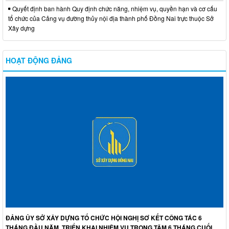
Quyết định ban hành Quy định chức năng, nhiệm vụ, quyền hạn và cơ cấu
tổ chức của Cảng vụ đường thủy nội địa thành phố Đồng Nai trực thuộc Sở
Xây dựng
HOẠT ĐỘNG ĐẢNG
ĐẢNG ỦY SỞ XÂY DỰNG TỔ CHỨC HỘI NGHỊ SƠ KẾT CÔNG TÁC 6
THÁNG ĐẦU NĂM, TRIỂN KHAI NHIỆM VỤ TRỌNG TÂM 6 THÁNG CUỐI