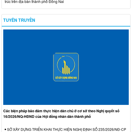
trúc trên địa bàn thành phố Đồng Nai
TUYÊN TRUYỀN
Các biện pháp bảo đảm thực hiện dân chủ ở cơ sở theo Nghị quyết số
16/2026/NQ-HĐND của Hội đồng nhân dân thành phố
SỞ XÂY DỰNG TRIỂN KHAI THỰC HIỆN NGHỊ ĐỊNH SỐ 235/2026/NĐ-CP