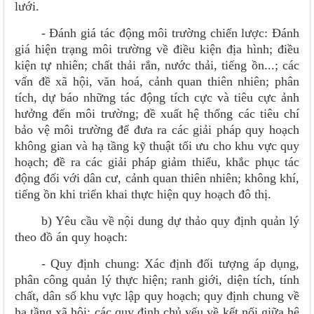
lưới.
- Đánh giá tác động môi trường chiến lược: Đánh
giá hiện trạng môi trường về điều kiện địa hình; điều
kiện tự nhiên; chất thải rắn, nước thải, tiếng ồn...; các
vấn đề xã hội, văn hoá, cảnh quan thiên nhiên; phân
tích, dự báo những tác động tích cực và tiêu cực ảnh
hưởng đến môi trường; đề xuất hệ thống các tiêu chí
bảo vệ môi trường để đưa ra các giải pháp quy hoạch
không gian và hạ tầng kỹ thuật tối ưu cho khu vực quy
hoạch; đề ra các giải pháp giảm thiểu, khắc phục tác
động đối với dân cư, cảnh quan thiên nhiên; không khí,
tiếng ồn khi triển khai thực hiện quy hoạch đô thị.
b) Yêu cầu về nội dung dự thảo quy định quản lý
theo đồ án quy hoạch:
- Quy định chung: Xác định đối tượng áp dụng,
phân công quản lý thực hiện; ranh giới, diện tích, tính
chất, dân số khu vực lập quy hoạch; quy định chung về
hạ tầng xã hội; các quy định chủ yếu về kết nối giữa hệ