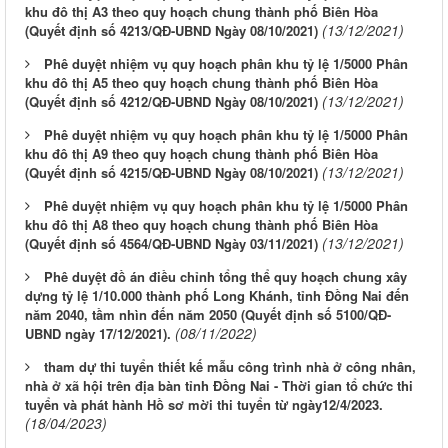
khu đô thị A3 theo quy hoạch chung thành phố Biên Hòa
(13/12/2021)
(Quyết định số 4213/QĐ-UBND Ngày 08/10/2021)
Phê duyệt nhiệm vụ quy hoạch phân khu tỷ lệ 1/5000 Phân
khu đô thị A5 theo quy hoạch chung thành phố Biên Hòa
(13/12/2021)
(Quyết định số 4212/QĐ-UBND Ngày 08/10/2021)
Phê duyệt nhiệm vụ quy hoạch phân khu tỷ lệ 1/5000 Phân
khu đô thị A9 theo quy hoạch chung thành phố Biên Hòa
(13/12/2021)
(Quyết định số 4215/QĐ-UBND Ngày 08/10/2021)
Phê duyệt nhiệm vụ quy hoạch phân khu tỷ lệ 1/5000 Phân
khu đô thị A8 theo quy hoạch chung thành phố Biên Hòa
(13/12/2021)
(Quyết định số 4564/QĐ-UBND Ngày 03/11/2021)
Phê duyệt đồ án điều chỉnh tổng thể quy hoạch chung xây
dựng tỷ lệ 1/10.000 thành phố Long Khánh, tỉnh Đồng Nai đến
năm 2040, tầm nhìn đến năm 2050 (Quyết định số 5100/QĐ-
(08/11/2022)
UBND ngày 17/12/2021).
tham dự thi tuyển thiết kế mẫu công trình nhà ở công nhân,
nhà ở xã hội trên địa bàn tỉnh Đồng Nai - Thời gian tổ chức thi
tuyển và phát hành Hồ sơ mời thi tuyển từ ngày12/4/2023.
(18/04/2023)