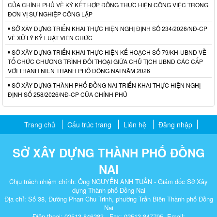
CỦA CHÍNH PHỦ VỀ KÝ KẾT HỢP ĐỒNG THỰC HIỆN CÔNG VIỆC TRONG
ĐƠN VỊ SỰ NGHIỆP CÔNG LẬP
SỞ XÂY DỰNG TRIỂN KHAI THỰC HIỆN NGHỊ ĐỊNH SỐ 234/2026/NĐ-CP
VỀ XỬ LÝ KỶ LUẬT VIÊN CHỨC
SỞ XÂY DỰNG TRIỂN KHAI THỰC HIỆN KẾ HOẠCH SỐ 79/KH-UBND VỀ
TỔ CHỨC CHƯƠNG TRÌNH ĐỐI THOẠI GIỮA CHỦ TỊCH UBND CÁC CẤP
VỚI THANH NIÊN THÀNH PHỐ ĐỒNG NAI NĂM 2026
SỞ XÂY DỰNG THÀNH PHỐ ĐỒNG NAI TRIỂN KHAI THỰC HIỆN NGHỊ
ĐỊNH SỐ 258/2026/NĐ-CP CỦA CHÍNH PHỦ
Trang chủ
Cấu trúc trang
Liên hệ
Đăng nhập
SỞ XÂY DỰNG THÀNH PHỐ ĐỒNG
NAI
Chịu trách nhiệm chính: Ông NGUYỄN ANH TUẤN - Giám đốc Sở Xây
dựng Thành phố Đồng Nai
Địa chỉ: Số 38, Đường Phan Chu Trinh, phường Trấn Biên Thành phố Đồng
Nai
Điện thoại: 02513.846283 - Fax: 02513.847795. Email: