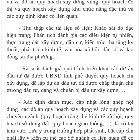
vụ và đồ án quy hoạch xây dựng vùng, quy hoạch đô
thị và quy hoạch xây dựng khu chức năng đặc thù và
các quy định khác có liên quan.
- Thu thập các tài liệu số liệu; Khảo sát đo đạc
hiện trạng; Phân tích đánh giá các điều kiện tự nhiên,
thực trạng đất xây dựng, dân cư, kiến trúc, hạ tầng kỹ
thuật, phát triển kinh tế, văn hóa xã hội, dân số và lao
động tại địa phương,…
- Rà soát đánh giá quá trình triển khai các dự án
đầu tư đã được UBND tỉnh phê duyệt quy hoạch chi
xây dựng, đã lập dự án đầu tư, đã được chấp thuận chủ
trương đầu tư, đang và chuẩn bị đầu tư xây dựng,…
- Xác định danh mục, cập nhật lồng ghép nội
dung các đồ án quy hoạch xây dựng và các quy họach
chuyên ngành (quy hoạch tổng thể kinh tế xã hội, quy
hoạch sử dụng đất, quy hoạch giao thông,…) đã có tại
khu vực. Lưu ý trong trường hợp phát sinh, bất cập cần
phải lấy ý kiến cụ thể các Sở ngành có liên quan để có