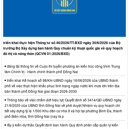
triển khai thực hiện Thông tư số 46/2026/TT-BXD ngày 30/6/2026 của Bộ
trưởng Bộ Xây dựng ban hành Quy chuẩn kỹ thuật quốc gia về quy hoạch
đô thị và nông thôn (QCVN 01:2026/BXD)
đăng tải thông tin về Cuộc thi tuyển phương án kiến trúc công trình Trung
tâm Chính trị - Hành chính thành phố Đồng Nai
triển khai Kế hoạch số 98/KH-UBND ngày 16/06/2026 của UBND thành
phố về việc thực hiện khắc phục tình trạng ngập nước khi mưa lớn trên địa
bàn thành phố Đồng Nai giai đoạn 2026-2030
Thông báo về việc chấm dứt hiệu lực Quyết định số 3414/QĐ-UBND ngày
21/9/2020 của UBND tỉnh Đồng Nai về phê duyệt Nhiệm vụ quy hoạch chi
tiết xây dựng tỷ lệ 1/500 Khu dân cư nhà ở xã hội tại phường Bình Đa, thành
phố Biên Hòa, tỉnh Đồng Nai (nay là p
lấy ý kiến dự thảo Quyết định ban hành Quy định phân cấp quản lý kiến