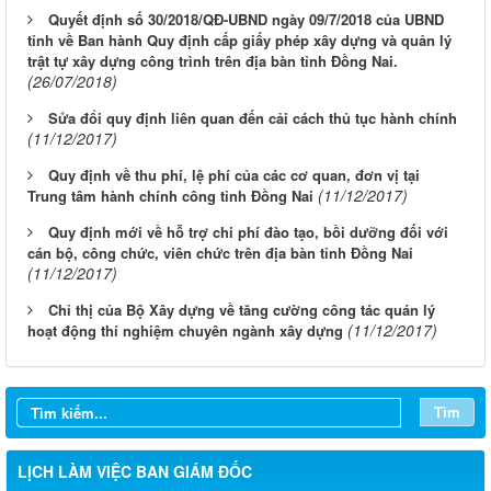
Quyết định số 30/2018/QĐ-UBND ngày 09/7/2018 của UBND
tỉnh về Ban hành Quy định cấp giấy phép xây dựng và quản lý
trật tự xây dựng công trình trên địa bàn tỉnh Đồng Nai.
(26/07/2018)
Sửa đổi quy định liên quan đến cải cách thủ tục hành chính
(11/12/2017)
Quy định về thu phí, lệ phí của các cơ quan, đơn vị tại
(11/12/2017)
Trung tâm hành chính công tỉnh Đồng Nai
Quy định mới về hỗ trợ chi phí đào tạo, bồi dưỡng đối với
cán bộ, công chức, viên chức trên địa bàn tỉnh Đồng Nai
(11/12/2017)
Chỉ thị của Bộ Xây dựng về tăng cường công tác quán lý
LỊCH CÔNG TÁC CỦA LÃNH ĐẠO SỞ XÂY DỰNG (Từ ngày
(11/12/2017)
hoạt động thí nghiệm chuyên ngành xây dựng
03/8 đến ngày 08/8/2026)
THÔNG BÁO LỊCH CÔNG TÁC CỦA LÃNH ĐẠO SỞ XÂY
Tìm
DỰNG (Từ ngày 27/7 đến ngày 31/7/2026)
THÔNG BÁO LỊCH CÔNG TÁC CỦA LÃNH ĐẠO SỞ XÂY
LỊCH LÀM VIỆC BAN GIÁM ĐỐC
DỰNG (Từ ngày 20/7 đến ngày 25/7/2026)