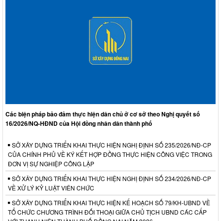
Các biện pháp bảo đảm thực hiện dân chủ ở cơ sở theo Nghị quyết số
16/2026/NQ-HĐND của Hội đồng nhân dân thành phố
SỞ XÂY DỰNG TRIỂN KHAI THỰC HIỆN NGHỊ ĐỊNH SỐ 235/2026/NĐ-CP
CỦA CHÍNH PHỦ VỀ KÝ KẾT HỢP ĐỒNG THỰC HIỆN CÔNG VIỆC TRONG
ĐƠN VỊ SỰ NGHIỆP CÔNG LẬP
SỞ XÂY DỰNG TRIỂN KHAI THỰC HIỆN NGHỊ ĐỊNH SỐ 234/2026/NĐ-CP
VỀ XỬ LÝ KỶ LUẬT VIÊN CHỨC
SỞ XÂY DỰNG TRIỂN KHAI THỰC HIỆN KẾ HOẠCH SỐ 79/KH-UBND VỀ
TỔ CHỨC CHƯƠNG TRÌNH ĐỐI THOẠI GIỮA CHỦ TỊCH UBND CÁC CẤP