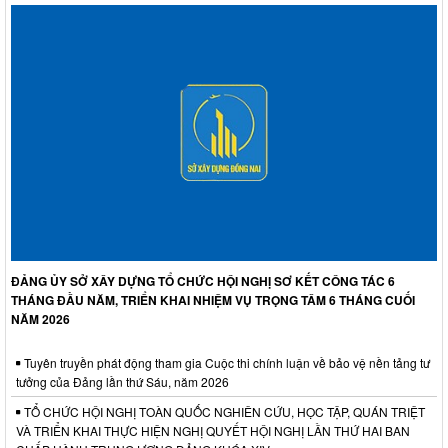
ĐẢNG ỦY SỞ XÂY DỰNG TỔ CHỨC HỘI NGHỊ SƠ KẾT CÔNG TÁC 6
THÁNG ĐẦU NĂM, TRIỂN KHAI NHIỆM VỤ TRỌNG TÂM 6 THÁNG CUỐI
NĂM 2026
Tuyên truyền phát động tham gia Cuộc thi chính luận về bảo vệ nền tảng tư
tưởng của Đảng lần thứ Sáu, năm 2026
TỔ CHỨC HỘI NGHỊ TOÀN QUỐC NGHIÊN CỨU, HỌC TẬP, QUÁN TRIỆT
VÀ TRIỂN KHAI THỰC HIỆN NGHỊ QUYẾT HỘI NGHỊ LẦN THỨ HAI BAN