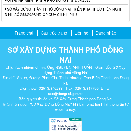
VỚI THANH NIÊN THÀNH PHỐ ĐỒNG NAI NĂM 2026
SỞ XÂY DỰNG THÀNH PHỐ ĐỒNG NAI TRIỂN KHAI THỰC HIỆN NGHỊ
ĐỊNH SỐ 258/2026/NĐ-CP CỦA CHÍNH PHỦ
Trang chủ
Cấu trúc trang
Liên hệ
Đăng nhập
SỞ XÂY DỰNG THÀNH PHỐ ĐỒNG
NAI
Chịu trách nhiệm chính: Ông NGUYỄN ANH TUẤN - Giám đốc Sở Xây
dựng Thành phố Đồng Nai
Địa chỉ: Số 38, Đường Phan Chu Trinh, phường Trấn Biên Thành phố Đồng
Nai
Điện thoại: 02513.846283 - Fax: 02513.847795. Email:
sxd@dongnai.gov.vn
Bản quyền thuộc về Sở Xây Dựng Thành phố Đồng Nai
® Ghi rõ nguồn "Sở Xây Dựng Đồng Nai" khi bạn phát hành lại thông tin từ
website này.​