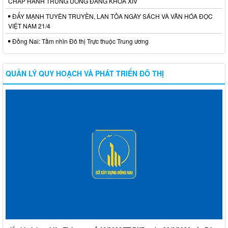
CHẤP HÀNH TRUNG ƯƠNG ĐẢNG KHÓA XIV
ĐẨY MẠNH TUYÊN TRUYỀN, LAN TỎA NGÀY SÁCH VÀ VĂN HÓA ĐỌC
VIỆT NAM 21/4
Đồng Nai: Tầm nhìn Đô thị Trực thuộc Trung ương
QUẢN LÝ QUY HOẠCH VÀ PHÁT TRIỂN ĐÔ THỊ