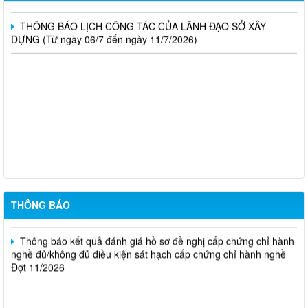
THÔNG BÁO LỊCH CÔNG TÁC CỦA LÃNH ĐẠO SỞ XÂY
DỰNG (Từ ngày 06/7 đến ngày 11/7/2026)
Thông báo Kết quả đánh giá hồ sơ đủ (hoặc không đủ) điều
kiện cấp chứng chỉ hành nghề hoạt động xây dựng (Đợt 20/2026)
THÔNG BÁO Về việc kết quả đánh giá hồ sơ đề nghị cấp
chứng chỉ hành nghề đủ (hoặc không đủ) điều kiện sát hạch Đợt
17/2026
Thông báo kết quả đánh giá hồ sơ đề nghị cấp chứng chỉ hành
nghề đủ/không đủ điều kiện sát hạch cấp chứng chỉ hành nghề
THÔNG BÁO
Đợt 10/2026
Thông báo kết quả đánh giá hồ sơ đề nghị cấp chứng chỉ hành
nghề đủ/không đủ điều kiện sát hạch cấp chứng chỉ hành nghề
Đợt 11/2026