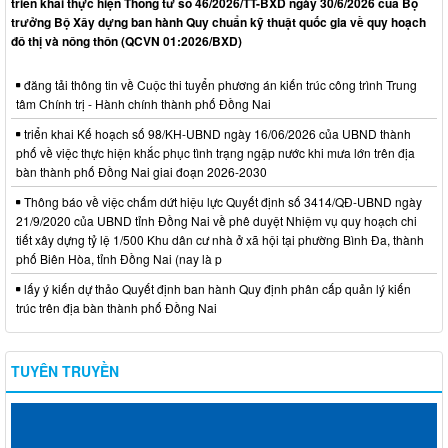
triển khai thực hiện Thông tư số 46/2026/TT-BXD ngày 30/6/2026 của Bộ
trưởng Bộ Xây dựng ban hành Quy chuẩn kỹ thuật quốc gia về quy hoạch
đô thị và nông thôn (QCVN 01:2026/BXD)
đăng tải thông tin về Cuộc thi tuyển phương án kiến trúc công trình Trung
tâm Chính trị - Hành chính thành phố Đồng Nai
triển khai Kế hoạch số 98/KH-UBND ngày 16/06/2026 của UBND thành
phố về việc thực hiện khắc phục tình trạng ngập nước khi mưa lớn trên địa
bàn thành phố Đồng Nai giai đoạn 2026-2030
Thông báo về việc chấm dứt hiệu lực Quyết định số 3414/QĐ-UBND ngày
21/9/2020 của UBND tỉnh Đồng Nai về phê duyệt Nhiệm vụ quy hoạch chi
tiết xây dựng tỷ lệ 1/500 Khu dân cư nhà ở xã hội tại phường Bình Đa, thành
phố Biên Hòa, tỉnh Đồng Nai (nay là p
lấy ý kiến dự thảo Quyết định ban hành Quy định phân cấp quản lý kiến
trúc trên địa bàn thành phố Đồng Nai
TUYÊN TRUYỀN