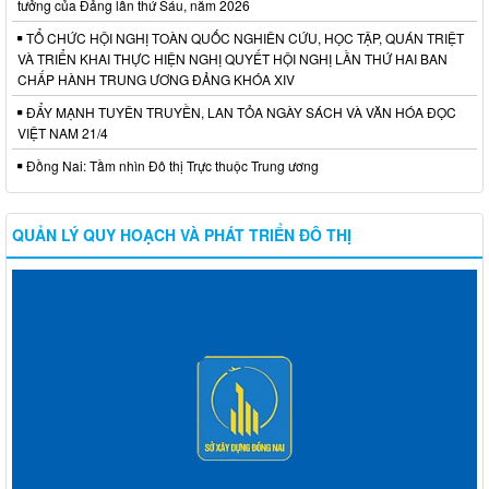
tưởng của Đảng lần thứ Sáu, năm 2026
TỔ CHỨC HỘI NGHỊ TOÀN QUỐC NGHIÊN CỨU, HỌC TẬP, QUÁN TRIỆT
VÀ TRIỂN KHAI THỰC HIỆN NGHỊ QUYẾT HỘI NGHỊ LẦN THỨ HAI BAN
CHẤP HÀNH TRUNG ƯƠNG ĐẢNG KHÓA XIV
ĐẨY MẠNH TUYÊN TRUYỀN, LAN TỎA NGÀY SÁCH VÀ VĂN HÓA ĐỌC
VIỆT NAM 21/4
Đồng Nai: Tầm nhìn Đô thị Trực thuộc Trung ương
QUẢN LÝ QUY HOẠCH VÀ PHÁT TRIỂN ĐÔ THỊ