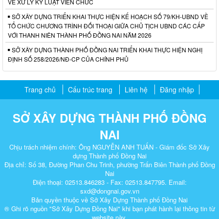
VỀ XỬ LÝ KỶ LUẬT VIÊN CHỨC
SỞ XÂY DỰNG TRIỂN KHAI THỰC HIỆN KẾ HOẠCH SỐ 79/KH-UBND VỀ
TỔ CHỨC CHƯƠNG TRÌNH ĐỐI THOẠI GIỮA CHỦ TỊCH UBND CÁC CẤP
VỚI THANH NIÊN THÀNH PHỐ ĐỒNG NAI NĂM 2026
SỞ XÂY DỰNG THÀNH PHỐ ĐỒNG NAI TRIỂN KHAI THỰC HIỆN NGHỊ
ĐỊNH SỐ 258/2026/NĐ-CP CỦA CHÍNH PHỦ
Trang chủ
Cấu trúc trang
Liên hệ
Đăng nhập
SỞ XÂY DỰNG THÀNH PHỐ ĐỒNG
NAI
Chịu trách nhiệm chính: Ông NGUYỄN ANH TUẤN - Giám đốc Sở Xây
dựng Thành phố Đồng Nai
Địa chỉ: Số 38, Đường Phan Chu Trinh, phường Trấn Biên Thành phố Đồng
Nai
Điện thoại: 02513.846283 - Fax: 02513.847795. Email:
sxd@dongnai.gov.vn
Bản quyền thuộc về Sở Xây Dựng Thành phố Đồng Nai
® Ghi rõ nguồn "Sở Xây Dựng Đồng Nai" khi bạn phát hành lại thông tin từ
website này.​