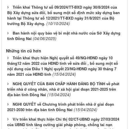
Triển khai Thông tư số 09/2024/TT-BXD ngày 30/8/2024 của
Bộ Xây dựng sửa đổi, bổ sung một số định mức xây dựng ban
hành tại Thông tư số 12/2021/TT-BXD ngày 31/8/2021 của Bộ
(10/10/2024)
trưởng Bộ Xây dựng.
Ban hành nội quy bảo vệ bí mật nhà nước của Sở Xây dựng
(04/06/2025)
tỉnh Đồng Nai
Những tin cũ hơn
Triển khai thực hiện Nghị quyết số 49/NQ-HĐND ngày 10
tháng12 năm 2022 của HĐND tỉnh về sửa đổi , bổ sung một số
nội dung của Điều 1 Nghị quyết 23/NQ-HĐND ngày 30 tháng 7
(15/04/2024)
năm 2021 của HĐND tỉnh
NGHỊ QUYẾT CỦA BAN CHẤP HÀNH ĐẢNG BỘ TỈNH về phát
triển nhà ở công nhân, nhà ở xã hội giai đoạn 2021-2025 trên
(15/04/2024)
địa bàn tỉnh Đồng Nai
NGHI QUYẾT về Chương trình phát triển nhà ở giai đoạn
(15/04/2024)
2021-2030 trên địa bàn tỉnh Đồng Nai
V/v triển khai thực hiện Chỉ thị 02/CT-UBND ngày 27/03/2024
của UBND tỉnh tăng cường giải pháp phòng, chống tai nạn