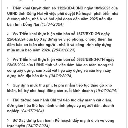
Triển khai Quyết định số 1122/QĐ-UBND ngày 18/5/2023 của
UBND tỉnh Đồng Nai về việc phê duyệt Kế hoạch phát triển nhà
ở công nhân, nhà ở xã hội giai đoạn đến năm 2025 trên địa
(15/04/2024)
bàn tỉnh Đồng Nai
V/v Triển khai thực hiện văn bản số 1675/BXD-GĐ ngày
22/04/2024 của Bộ Xây dựng về việc phòng, chống thiên tai
đảm bảo an toàn cho người, nhà ở và công trình xây dựng
(25/04/2024)
mùa mưa bão năm 2024.
V/v Triển khai thực hiện văn bản số 5863/UBND-KTN ngày
23/05/2024 của UBND tỉnh về việc đảm bảo an toàn trong thi
công xây dựng, sản xuất vật liệu xây dựng và cấu kiện xây
(04/06/2024)
dựng trên địa bàn tỉnh.
Quy định mức thu phí, lệ phí nhằm tiếp tục tháo gỡ khó
(15/07/2024)
khăn, hỗ trợ cho hoạt động sản xuất kinh doanh
Thủ tướng ban hành Chỉ thị tiếp tục đẩy mạnh cắt giảm,
đơn giản hóa thủ tục hành chính phục vụ người dân, doanh
(24/07/2024)
nghiệp
Sở Xây dựng ban hành Kế hoạch đẩy mạnh dịch vụ công
(24/07/2024)
trực tuyến