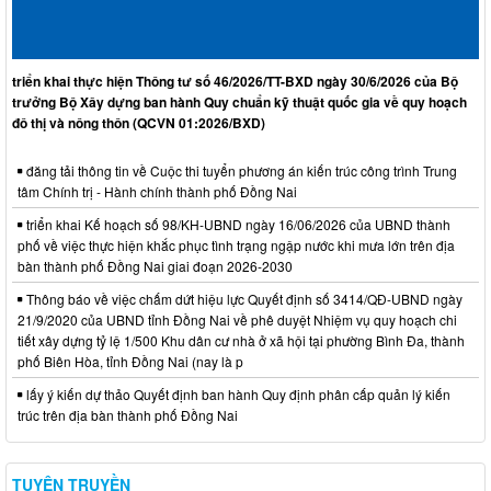
triển khai thực hiện Thông tư số 46/2026/TT-BXD ngày 30/6/2026 của Bộ
trưởng Bộ Xây dựng ban hành Quy chuẩn kỹ thuật quốc gia về quy hoạch
đô thị và nông thôn (QCVN 01:2026/BXD)
đăng tải thông tin về Cuộc thi tuyển phương án kiến trúc công trình Trung
tâm Chính trị - Hành chính thành phố Đồng Nai
triển khai Kế hoạch số 98/KH-UBND ngày 16/06/2026 của UBND thành
phố về việc thực hiện khắc phục tình trạng ngập nước khi mưa lớn trên địa
bàn thành phố Đồng Nai giai đoạn 2026-2030
Thông báo về việc chấm dứt hiệu lực Quyết định số 3414/QĐ-UBND ngày
21/9/2020 của UBND tỉnh Đồng Nai về phê duyệt Nhiệm vụ quy hoạch chi
tiết xây dựng tỷ lệ 1/500 Khu dân cư nhà ở xã hội tại phường Bình Đa, thành
phố Biên Hòa, tỉnh Đồng Nai (nay là p
lấy ý kiến dự thảo Quyết định ban hành Quy định phân cấp quản lý kiến
trúc trên địa bàn thành phố Đồng Nai
TUYÊN TRUYỀN