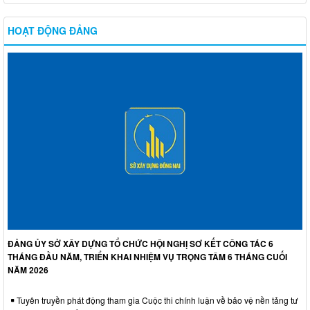
HOẠT ĐỘNG ĐẢNG
ĐẢNG ỦY SỞ XÂY DỰNG TỔ CHỨC HỘI NGHỊ SƠ KẾT CÔNG TÁC 6
THÁNG ĐẦU NĂM, TRIỂN KHAI NHIỆM VỤ TRỌNG TÂM 6 THÁNG CUỐI
NĂM 2026
Tuyên truyền phát động tham gia Cuộc thi chính luận về bảo vệ nền tảng tư