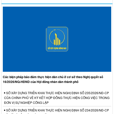
Các biện pháp bảo đảm thực hiện dân chủ ở cơ sở theo Nghị quyết số
16/2026/NQ-HĐND của Hội đồng nhân dân thành phố
SỞ XÂY DỰNG TRIỂN KHAI THỰC HIỆN NGHỊ ĐỊNH SỐ 235/2026/NĐ-CP
CỦA CHÍNH PHỦ VỀ KÝ KẾT HỢP ĐỒNG THỰC HIỆN CÔNG VIỆC TRONG
ĐƠN VỊ SỰ NGHIỆP CÔNG LẬP
SỞ XÂY DỰNG TRIỂN KHAI THỰC HIỆN NGHỊ ĐỊNH SỐ 234/2026/NĐ-CP