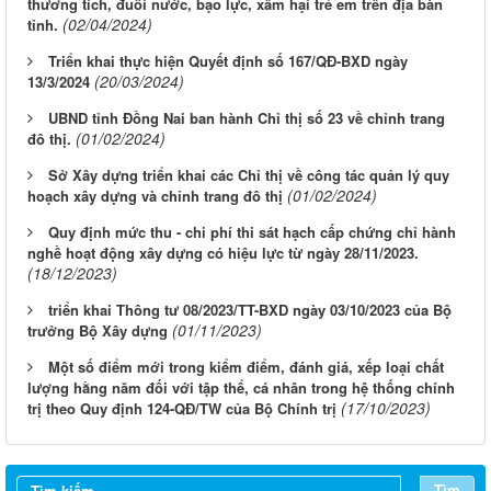
thương tích, đuối nước, bạo lực, xâm hại trẻ em trên địa bàn
(02/04/2024)
tỉnh.
Triển khai thực hiện Quyết định số 167/QĐ-BXD ngày
(20/03/2024)
13/3/2024
UBND tỉnh Đồng Nai ban hành Chỉ thị số 23 về chỉnh trang
(01/02/2024)
đô thị.
Sở Xây dựng triển khai các Chỉ thị về công tác quản lý quy
(01/02/2024)
hoạch xây dựng và chỉnh trang đô thị
Quy định mức thu - chi phí thi sát hạch cấp chứng chỉ hành
nghề hoạt động xây dựng có hiệu lực từ ngày 28/11/2023.
(18/12/2023)
triển khai Thông tư 08/2023/TT-BXD ngày 03/10/2023 của Bộ
(01/11/2023)
trưởng Bộ Xây dựng
Một số điểm mới trong kiểm điểm, đánh giá, xếp loại chất
lượng hằng năm đối với tập thể, cá nhân trong hệ thống chính
(17/10/2023)
trị theo Quy định 124-QĐ/TW của Bộ Chính trị
LỊCH CÔNG TÁC CỦA LÃNH ĐẠO SỞ XÂY DỰNG (Từ ngày
03/8 đến ngày 08/8/2026)
THÔNG BÁO LỊCH CÔNG TÁC CỦA LÃNH ĐẠO SỞ XÂY
Tìm