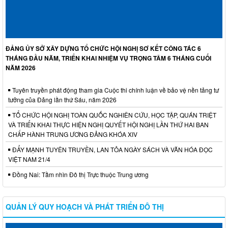
ĐẢNG ỦY SỞ XÂY DỰNG TỔ CHỨC HỘI NGHỊ SƠ KẾT CÔNG TÁC 6
THÁNG ĐẦU NĂM, TRIỂN KHAI NHIỆM VỤ TRỌNG TÂM 6 THÁNG CUỐI
NĂM 2026
Tuyên truyền phát động tham gia Cuộc thi chính luận về bảo vệ nền tảng tư
tưởng của Đảng lần thứ Sáu, năm 2026
TỔ CHỨC HỘI NGHỊ TOÀN QUỐC NGHIÊN CỨU, HỌC TẬP, QUÁN TRIỆT
VÀ TRIỂN KHAI THỰC HIỆN NGHỊ QUYẾT HỘI NGHỊ LẦN THỨ HAI BAN
CHẤP HÀNH TRUNG ƯƠNG ĐẢNG KHÓA XIV
ĐẨY MẠNH TUYÊN TRUYỀN, LAN TỎA NGÀY SÁCH VÀ VĂN HÓA ĐỌC
VIỆT NAM 21/4
Đồng Nai: Tầm nhìn Đô thị Trực thuộc Trung ương
QUẢN LÝ QUY HOẠCH VÀ PHÁT TRIỂN ĐÔ THỊ