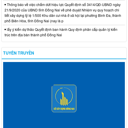
Thông báo về việc chấm dứt hiệu lực Quyết định số 3414/QĐ-UBND ngày
21/9/2020 của UBND tỉnh Đồng Nai về phê duyệt Nhiệm vụ quy hoạch chi
tiết xây dựng tỷ lệ 1/500 Khu dân cư nhà ở xã hội tại phường Bình Đa, thành
phố Biên Hòa, tỉnh Đồng Nai (nay là p
lấy ý kiến dự thảo Quyết định ban hành Quy định phân cấp quản lý kiến
trúc trên địa bàn thành phố Đồng Nai
TUYÊN TRUYỀN