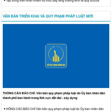
Tập trung triển khai nhiệm vụ thúc đẩy tăng trưởng kinh tế quý II/2026
VĂN BẢN TRIỂN KHAI VÀ QUY PHẠM PHÁP LUẬT MỚI
THÔNG CÁO BÁO CHÍ: Văn bản quy phạm pháp luật do Ủy ban nhân dân
thành phố ban hành trong lĩnh vực đất đai - xây dựng
HÔNG CÁO BÁO CHÍ Văn bản quy phạm pháp luật do Ủy ban nhân dân