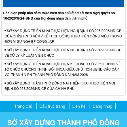
Các biện pháp bảo đảm thực hiện dân chủ ở cơ sở theo Nghị quyết số
16/2026/NQ-HĐND của Hội đồng nhân dân thành phố
SỞ XÂY DỰNG TRIỂN KHAI THỰC HIỆN NGHỊ ĐỊNH SỐ 235/2026/NĐ-CP
CỦA CHÍNH PHỦ VỀ KÝ KẾT HỢP ĐỒNG THỰC HIỆN CÔNG VIỆC TRONG
ĐƠN VỊ SỰ NGHIỆP CÔNG LẬP
SỞ XÂY DỰNG TRIỂN KHAI THỰC HIỆN NGHỊ ĐỊNH SỐ 234/2026/NĐ-CP
VỀ XỬ LÝ KỶ LUẬT VIÊN CHỨC
SỞ XÂY DỰNG TRIỂN KHAI THỰC HIỆN KẾ HOẠCH SỐ 79/KH-UBND VỀ
TỔ CHỨC CHƯƠNG TRÌNH ĐỐI THOẠI GIỮA CHỦ TỊCH UBND CÁC CẤP
VỚI THANH NIÊN THÀNH PHỐ ĐỒNG NAI NĂM 2026
SỞ XÂY DỰNG THÀNH PHỐ ĐỒNG NAI TRIỂN KHAI THỰC HIỆN NGHỊ
ĐỊNH SỐ 258/2026/NĐ-CP CỦA CHÍNH PHỦ
Trang chủ
Cấu trúc trang
Liên hệ
Đăng nhập
SỞ XÂY DỰNG THÀNH PHỐ ĐỒNG