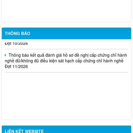
THÔNG BÁO Về việc kết quả đánh giá hồ sơ đề nghị cấp
chứng chỉ hành nghề đủ (hoặc không đủ) điều kiện sát hạch Đợt
17/2026
Thông báo kết quả đánh giá hồ sơ đề nghị cấp chứng chỉ hành
THÔNG BÁO
nghề đủ/không đủ điều kiện sát hạch cấp chứng chỉ hành nghề
Đợt 10/2026
Thông báo kết quả đánh giá hồ sơ đề nghị cấp chứng chỉ hành
nghề đủ/không đủ điều kiện sát hạch cấp chứng chỉ hành nghề
Đợt 11/2026
LIÊN KẾT WEBSITE