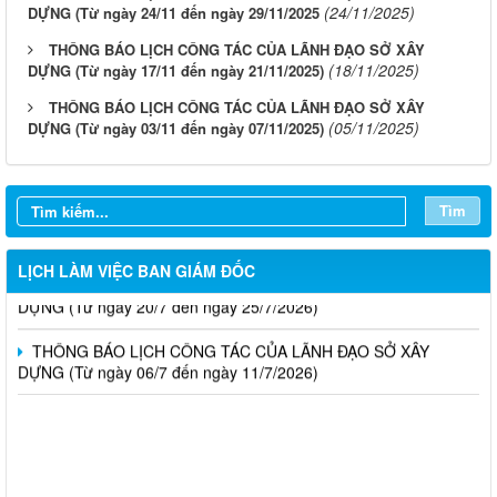
(24/11/2025)
DỰNG (Từ ngày 24/11 đến ngày 29/11/2025
THÔNG BÁO LỊCH CÔNG TÁC CỦA LÃNH ĐẠO SỞ XÂY
(18/11/2025)
DỰNG (Từ ngày 17/11 đến ngày 21/11/2025)
THÔNG BÁO LỊCH CÔNG TÁC CỦA LÃNH ĐẠO SỞ XÂY
(05/11/2025)
DỰNG (Từ ngày 03/11 đến ngày 07/11/2025)
LỊCH CÔNG TÁC CỦA LÃNH ĐẠO SỞ XÂY DỰNG (Từ ngày
03/8 đến ngày 08/8/2026)
THÔNG BÁO LỊCH CÔNG TÁC CỦA LÃNH ĐẠO SỞ XÂY
Tìm
DỰNG (Từ ngày 27/7 đến ngày 31/7/2026)
LỊCH LÀM VIỆC BAN GIÁM ĐỐC
THÔNG BÁO LỊCH CÔNG TÁC CỦA LÃNH ĐẠO SỞ XÂY
DỰNG (Từ ngày 20/7 đến ngày 25/7/2026)
THÔNG BÁO LỊCH CÔNG TÁC CỦA LÃNH ĐẠO SỞ XÂY
DỰNG (Từ ngày 06/7 đến ngày 11/7/2026)
Thông báo Kết quả đánh giá hồ sơ đủ (hoặc không đủ) điều
kiện cấp chứng chỉ hành nghề hoạt động xây dựng (Đợt 20/2026)