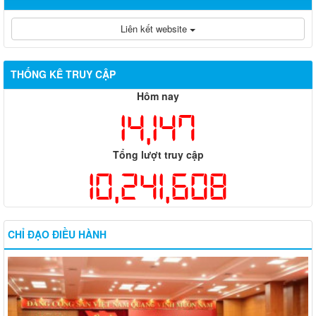
Liên kết website
THỐNG KÊ TRUY CẬP
Hôm nay
14,147
Tổng lượt truy cập
10,241,608
CHỈ ĐẠO ĐIỀU HÀNH