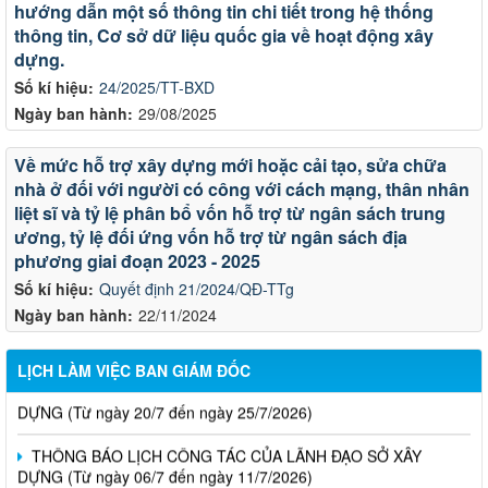
hướng dẫn một số thông tin chi tiết trong hệ thống
thông tin, Cơ sở dữ liệu quốc gia về hoạt động xây
dựng.
Số kí hiệu:
24/2025/TT-BXD
Ngày ban hành:
29/08/2025
Về mức hỗ trợ xây dựng mới hoặc cải tạo, sửa chữa
nhà ở đối với người có công với cách mạng, thân nhân
liệt sĩ và tỷ lệ phân bổ vốn hỗ trợ từ ngân sách trung
ương, tỷ lệ đối ứng vốn hỗ trợ từ ngân sách địa
LỊCH CÔNG TÁC CỦA LÃNH ĐẠO SỞ XÂY DỰNG (Từ ngày
phương giai đoạn 2023 - 2025
03/8 đến ngày 08/8/2026)
Số kí hiệu:
Quyết định 21/2024/QĐ-TTg
Ngày ban hành:
22/11/2024
THÔNG BÁO LỊCH CÔNG TÁC CỦA LÃNH ĐẠO SỞ XÂY
DỰNG (Từ ngày 27/7 đến ngày 31/7/2026)
LỊCH LÀM VIỆC BAN GIÁM ĐỐC
THÔNG BÁO LỊCH CÔNG TÁC CỦA LÃNH ĐẠO SỞ XÂY
DỰNG (Từ ngày 20/7 đến ngày 25/7/2026)
THÔNG BÁO LỊCH CÔNG TÁC CỦA LÃNH ĐẠO SỞ XÂY
DỰNG (Từ ngày 06/7 đến ngày 11/7/2026)