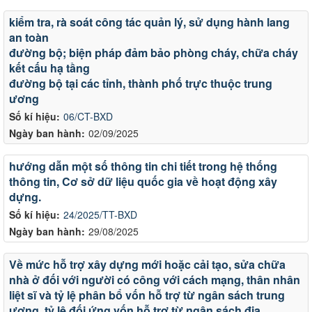
kiểm tra, rà soát công tác quản lý, sử dụng hành lang
an toàn
đường bộ; biện pháp đảm bảo phòng cháy, chữa cháy
kết cấu hạ tầng
đường bộ tại các tỉnh, thành phố trực thuộc trung
ương
Số kí hiệu:
06/CT-BXD
Ngày ban hành:
02/09/2025
hướng dẫn một số thông tin chi tiết trong hệ thống
thông tin, Cơ sở dữ liệu quốc gia về hoạt động xây
dựng.
Số kí hiệu:
24/2025/TT-BXD
Ngày ban hành:
29/08/2025
Về mức hỗ trợ xây dựng mới hoặc cải tạo, sửa chữa
nhà ở đối với người có công với cách mạng, thân nhân
liệt sĩ và tỷ lệ phân bổ vốn hỗ trợ từ ngân sách trung
LỊCH CÔNG TÁC CỦA LÃNH ĐẠO SỞ XÂY DỰNG (Từ ngày
ương, tỷ lệ đối ứng vốn hỗ trợ từ ngân sách địa
03/8 đến ngày 08/8/2026)