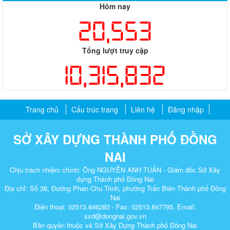
Hôm nay
20,553
Tổng lượt truy cập
10,315,832
Trang chủ
Cấu trúc trang
Liên hệ
Đăng nhập
SỞ XÂY DỰNG THÀNH PHỐ ĐỒNG
NAI
Chịu trách nhiệm chính: Ông NGUYỄN ANH TUẤN - Giám đốc Sở Xây
dựng Thành phố Đồng Nai
Địa chỉ: Số 38, Đường Phan Chu Trinh, phường Trấn Biên Thành phố Đồng
Nai
Điện thoại: 02513.846283 - Fax: 02513.847795. Email:
sxd@dongnai.gov.vn
Bản quyền thuộc về Sở Xây Dựng Thành phố Đồng Nai