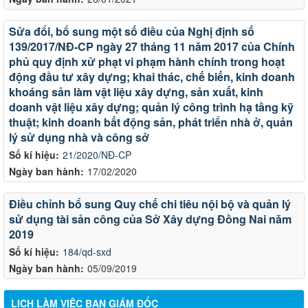
Sửa đổi, bổ sung một số điều của Nghị định số
139/2017/NĐ-CP ngày 27 tháng 11 năm 2017 của Chính
phủ quy định xử phạt vi phạm hành chính trong hoạt
động đầu tư xây dựng; khai thác, chế biến, kinh doanh
khoáng sản làm vật liệu xây dựng, sản xuất, kinh
doanh vật liệu xây dựng; quản lý công trình hạ tầng kỹ
thuật; kinh doanh bất động sản, phát triển nhà ở, quản
lý sử dụng nhà và công sở
Số kí hiệu:
21/2020/NĐ-CP
Ngày ban hành:
17/02/2020
Điều chỉnh bổ sung Quy chế chi tiêu nội bộ và quản lý
sử dụng tài sản công của Sở Xây dựng Đồng Nai năm
LỊCH CÔNG TÁC CỦA LÃNH ĐẠO SỞ XÂY DỰNG (Từ ngày
2019
03/8 đến ngày 08/8/2026)
Số kí hiệu:
184/qd-sxd
THÔNG BÁO LỊCH CÔNG TÁC CỦA LÃNH ĐẠO SỞ XÂY
Ngày ban hành:
05/09/2019
DỰNG (Từ ngày 27/7 đến ngày 31/7/2026)
THÔNG BÁO LỊCH CÔNG TÁC CỦA LÃNH ĐẠO SỞ XÂY
LỊCH LÀM VIỆC BAN GIÁM ĐỐC