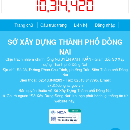
10,314,420
Trang chủ
Cấu trúc trang
Liên hệ
Đăng nhập
SỞ XÂY DỰNG THÀNH PHỐ ĐỒNG
NAI
Chịu trách nhiệm chính: Ông NGUYỄN ANH TUẤN - Giám đốc Sở Xây
dựng Thành phố Đồng Nai
Địa chỉ: Số 38, Đường Phan Chu Trinh, phường Trấn Biên Thành phố Đồng
Nai
Điện thoại: 02513.846283 - Fax: 02513.847795. Email:
sxd@dongnai.gov.vn
Bản quyền thuộc về Sở Xây Dựng Thành phố Đồng Nai
® Ghi rõ nguồn "Sở Xây Dựng Đồng Nai" khi bạn phát hành lại thông tin từ
website này.​