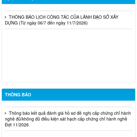
DỰNG (Từ ngày 20/7 đến ngày 25/7/2026)
THÔNG BÁO LỊCH CÔNG TÁC CỦA LÃNH ĐẠO SỞ XÂY
DỰNG (Từ ngày 06/7 đến ngày 11/7/2026)
Thông báo Kết quả đánh giá hồ sơ đủ (hoặc không đủ) điều
kiện cấp chứng chỉ hành nghề hoạt động xây dựng (Đợt 20/2026)
THÔNG BÁO Về việc kết quả đánh giá hồ sơ đề nghị cấp
chứng chỉ hành nghề đủ (hoặc không đủ) điều kiện sát hạch Đợt
17/2026
Thông báo kết quả đánh giá hồ sơ đề nghị cấp chứng chỉ hành
nghề đủ/không đủ điều kiện sát hạch cấp chứng chỉ hành nghề
THÔNG BÁO
Đợt 10/2026
Thông báo kết quả đánh giá hồ sơ đề nghị cấp chứng chỉ hành
nghề đủ/không đủ điều kiện sát hạch cấp chứng chỉ hành nghề
Đợt 11/2026