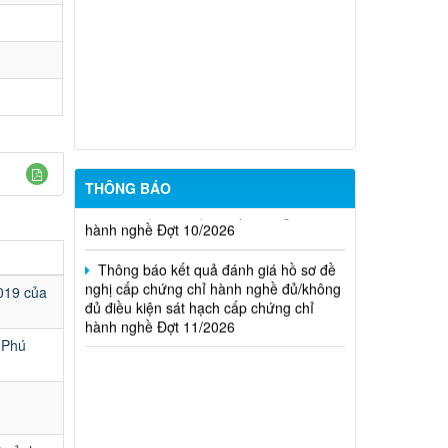
20/2026)
THÔNG BÁO Về việc kết quả đánh giá
hồ sơ đề nghị cấp chứng chỉ hành nghề
đủ (hoặc không đủ) điều kiện sát hạch
Đợt 17/2026
Thông báo kết quả đánh giá hồ sơ đề
nghị cấp chứng chỉ hành nghề đủ/không
đủ điều kiện sát hạch cấp chứng chỉ
THÔNG BÁO
hành nghề Đợt 10/2026
Thông báo kết quả đánh giá hồ sơ đề
nghị cấp chứng chỉ hành nghề đủ/không
đủ điều kiện sát hạch cấp chứng chỉ
019 của
hành nghề Đợt 11/2026
 Phú