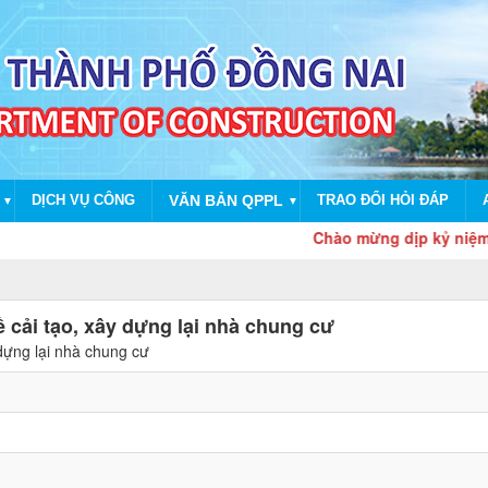
DỊCH VỤ CÔNG
VĂN BẢN QPPL
TRAO ĐỔI HỎI ĐÁP
▼
▼
Chào mừng dịp kỷ niệm 80 nă
 cải tạo, xây dựng lại nhà chung cư
dựng lại nhà chung cư