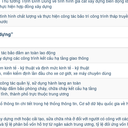
 Thủ tướng Trịnh Đình Dũng về tình hình giá cát xây dựng biến động l
thực hiện hợp đồng xây dựng
 tình hình chất lượng và thực hiện công tác bảo trì công trình tháp truy
 nước
 dựng"
 tác bảo đảm an toàn lao động
ây dựng các công trình kết cấu hạ tầng giao thông
 kinh tế - kỹ thuật và định mức kinh tế - kỹ thuật
h, miễn kiểm định lần đầu cho xe cơ giới, xe máy chuyên dùng
t công tác quản lý, sử dụng hành lang an toàn
pháp đảm bảo phòng cháy, chữa cháy kết cấu hạ tầng
 tỉnh, thành phố trực thuộc trung ương
thông tin chi tiết trong hệ thống thông tin, Cơ sở dữ liệu quốc gia về 
y dựng mới hoặc cải tạo, sửa chữa nhà ở đối với người có công với c
 và tỷ lệ phân bổ vốn hỗ trợ từ ngân sách trung ương, tỷ lệ đối ứng vốn 