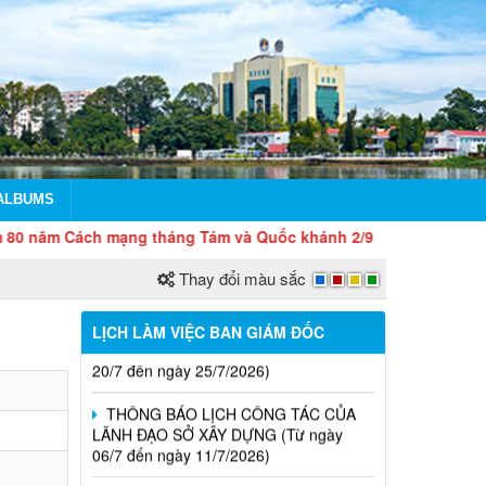
LỊCH CÔNG TÁC CỦA LÃNH ĐẠO SỞ
XÂY DỰNG (Từ ngày 03/8 đến ngày
08/8/2026)
ALBUMS
THÔNG BÁO LỊCH CÔNG TÁC CỦA
m Cách mạng tháng Tám và Quốc khánh 2/9
LÃNH ĐẠO SỞ XÂY DỰNG (Từ ngày
27/7 đến ngày 31/7/2026)
Thay đổi màu sắc
THÔNG BÁO LỊCH CÔNG TÁC CỦA
LÃNH ĐẠO SỞ XÂY DỰNG (Từ ngày
LỊCH LÀM VIỆC BAN GIÁM ĐỐC
20/7 đến ngày 25/7/2026)
THÔNG BÁO LỊCH CÔNG TÁC CỦA
LÃNH ĐẠO SỞ XÂY DỰNG (Từ ngày
06/7 đến ngày 11/7/2026)
Thông báo Kết quả đánh giá hồ sơ đủ
(hoặc không đủ) điều kiện cấp chứng chỉ
hành nghề hoạt động xây dựng (Đợt