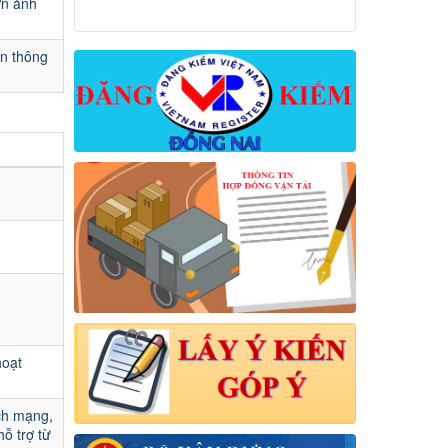
ớn ảnh
ền thông
hoạt
ách mạng,
hỗ trợ từ