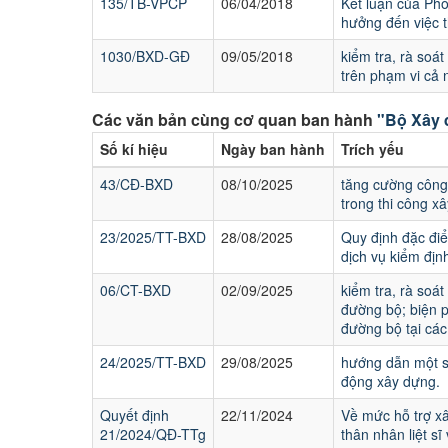
135/TB-VPCP
06/04/2018
Kết luận của Phó
hưởng đến việc 
1030/BXD-GĐ
09/05/2018
kiểm tra, rà soát
trên phạm vi cả
Các văn bản cùng cơ quan ban hành
"Bộ Xây
Số kí hiệu
Ngày ban hành
Trích yếu
43/CĐ-BXD
08/10/2025
tăng cường công
trong thi công x
23/2025/TT-BXD
28/08/2025
Quy định đặc điểm
dịch vụ kiểm địn
06/CT-BXD
02/09/2025
kiểm tra, rà soá
đường bộ; biện 
đường bộ tại các
24/2025/TT-BXD
29/08/2025
hướng dẫn một số 
động xây dựng.
Quyết định
22/11/2024
Về mức hỗ trợ xâ
21/2024/QĐ-TTg
thân nhân liệt sĩ