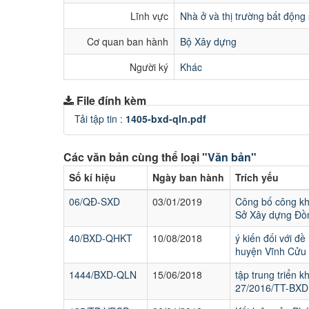
Lĩnh vực
Nhà ở và thị trường bất động
Cơ quan ban hành
Bộ Xây dựng
Người ký
Khác
File đính kèm
Tải tập tin :
1405-bxd-qln.pdf
Các văn bản cùng thể loại
"Văn bản"
Số kí hiệu
Ngày ban hành
Trích yếu
06/QĐ-SXD
03/01/2019
Công bố công kh
Sở Xây dựng Đồn
40/BXD-QHKT
10/08/2018
ý kiến đối với đ
huyện Vĩnh Cửu 
1444/BXD-QLN
15/06/2018
tập trung triển 
27/2016/TT-BXD