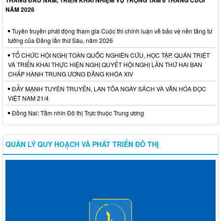
NĂM 2026
Tuyên truyền phát động tham gia Cuộc thi chính luận về bảo vệ nền tảng tư
tưởng của Đảng lần thứ Sáu, năm 2026
TỔ CHỨC HỘI NGHỊ TOÀN QUỐC NGHIÊN CỨU, HỌC TẬP, QUÁN TRIỆT
VÀ TRIỂN KHAI THỰC HIỆN NGHỊ QUYẾT HỘI NGHỊ LẦN THỨ HAI BAN
CHẤP HÀNH TRUNG ƯƠNG ĐẢNG KHÓA XIV
ĐẨY MẠNH TUYÊN TRUYỀN, LAN TỎA NGÀY SÁCH VÀ VĂN HÓA ĐỌC
VIỆT NAM 21/4
Đồng Nai: Tầm nhìn Đô thị Trực thuộc Trung ương
QUẢN LÝ QUY HOẠCH VÀ PHÁT TRIỂN ĐÔ THỊ