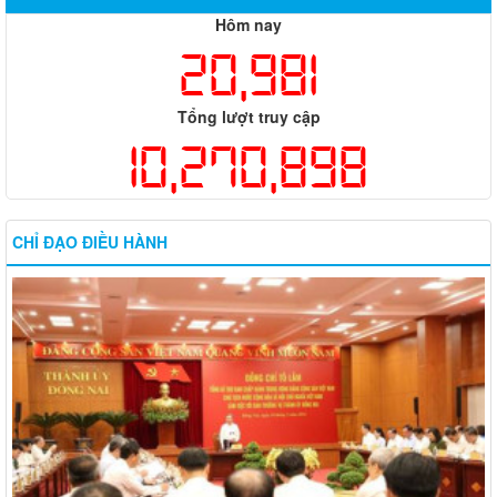
Hôm nay
20,981
Tổng lượt truy cập
10,270,898
CHỈ ĐẠO ĐIỀU HÀNH