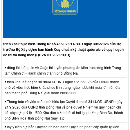
triển khai thực hiện Thông tư số 46/2026/TT-BXD ngày 30/6/2026 của Bộ
trưởng Bộ Xây dựng ban hành Quy chuẩn kỹ thuật quốc gia về quy hoạch
đô thị và nông thôn (QCVN 01:2026/BXD)
đăng tải thông tin về Cuộc thi tuyển phương án kiến trúc công trình Trung
tâm Chính trị - Hành chính thành phố Đồng Nai
triển khai Kế hoạch số 98/KH-UBND ngày 16/06/2026 của UBND thành
phố về việc thực hiện khắc phục tình trạng ngập nước khi mưa lớn trên địa
bàn thành phố Đồng Nai giai đoạn 2026-2030
Thông báo về việc chấm dứt hiệu lực Quyết định số 3414/QĐ-UBND ngày
21/9/2020 của UBND tỉnh Đồng Nai về phê duyệt Nhiệm vụ quy hoạch chi
tiết xây dựng tỷ lệ 1/500 Khu dân cư nhà ở xã hội tại phường Bình Đa, thành
phố Biên Hòa, tỉnh Đồng Nai (nay là p
lấy ý kiến dự thảo Quyết định ban hành Quy định phân cấp quản lý kiến