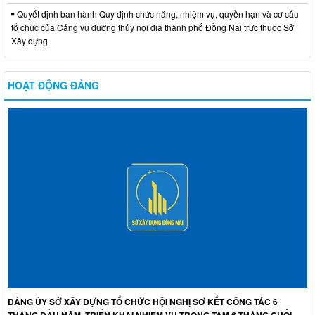
Quyết định ban hành Quy định chức năng, nhiệm vụ, quyền hạn và cơ cấu
tổ chức của Cảng vụ đường thủy nội địa thành phố Đồng Nai trực thuộc Sở
Xây dựng
HOẠT ĐỘNG ĐẢNG
ĐẢNG ỦY SỞ XÂY DỰNG TỔ CHỨC HỘI NGHỊ SƠ KẾT CÔNG TÁC 6
THÁNG ĐẦU NĂM, TRIỂN KHAI NHIỆM VỤ TRỌNG TÂM 6 THÁNG CUỐI