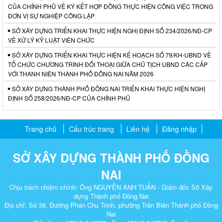
CỦA CHÍNH PHỦ VỀ KÝ KẾT HỢP ĐỒNG THỰC HIỆN CÔNG VIỆC TRONG
ĐƠN VỊ SỰ NGHIỆP CÔNG LẬP
SỞ XÂY DỰNG TRIỂN KHAI THỰC HIỆN NGHỊ ĐỊNH SỐ 234/2026/NĐ-CP
VỀ XỬ LÝ KỶ LUẬT VIÊN CHỨC
SỞ XÂY DỰNG TRIỂN KHAI THỰC HIỆN KẾ HOẠCH SỐ 79/KH-UBND VỀ
TỔ CHỨC CHƯƠNG TRÌNH ĐỐI THOẠI GIỮA CHỦ TỊCH UBND CÁC CẤP
VỚI THANH NIÊN THÀNH PHỐ ĐỒNG NAI NĂM 2026
SỞ XÂY DỰNG THÀNH PHỐ ĐỒNG NAI TRIỂN KHAI THỰC HIỆN NGHỊ
ĐỊNH SỐ 258/2026/NĐ-CP CỦA CHÍNH PHỦ
Trang chủ
Cấu trúc trang
Liên hệ
Đăng nhập
SỞ XÂY DỰNG THÀNH PHỐ ĐỒNG
NAI
Chịu trách nhiệm chính: Ông NGUYỄN ANH TUẤN - Giám đốc Sở Xây
dựng Thành phố Đồng Nai
Địa chỉ: Số 38, Đường Phan Chu Trinh, phường Trấn Biên Thành phố Đồng
Nai