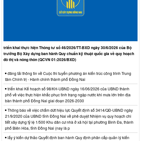
triển khai thực hiện Thông tư số 46/2026/TT-BXD ngày 30/6/2026 của Bộ
trưởng Bộ Xây dựng ban hành Quy chuẩn kỹ thuật quốc gia về quy hoạch
đô thị và nông thôn (QCVN 01:2026/BXD)
đăng tải thông tin về Cuộc thi tuyển phương án kiến trúc công trình Trung
tâm Chính trị - Hành chính thành phố Đồng Nai
triển khai Kế hoạch số 98/KH-UBND ngày 16/06/2026 của UBND thành
phố về việc thực hiện khắc phục tình trạng ngập nước khi mưa lớn trên địa
bàn thành phố Đồng Nai giai đoạn 2026-2030
Thông báo về việc chấm dứt hiệu lực Quyết định số 3414/QĐ-UBND ngày
21/9/2020 của UBND tỉnh Đồng Nai về phê duyệt Nhiệm vụ quy hoạch chi
tiết xây dựng tỷ lệ 1/500 Khu dân cư nhà ở xã hội tại phường Bình Đa, thành
phố Biên Hòa, tỉnh Đồng Nai (nay là p
lấy ý kiến dự thảo Quyết định ban hành Quy định phân cấp quản lý kiến