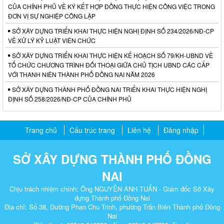
CỦA CHÍNH PHỦ VỀ KÝ KẾT HỢP ĐỒNG THỰC HIỆN CÔNG VIỆC TRONG
ĐƠN VỊ SỰ NGHIỆP CÔNG LẬP
SỞ XÂY DỰNG TRIỂN KHAI THỰC HIỆN NGHỊ ĐỊNH SỐ 234/2026/NĐ-CP
VỀ XỬ LÝ KỶ LUẬT VIÊN CHỨC
SỞ XÂY DỰNG TRIỂN KHAI THỰC HIỆN KẾ HOẠCH SỐ 79/KH-UBND VỀ
TỔ CHỨC CHƯƠNG TRÌNH ĐỐI THOẠI GIỮA CHỦ TỊCH UBND CÁC CẤP
VỚI THANH NIÊN THÀNH PHỐ ĐỒNG NAI NĂM 2026
SỞ XÂY DỰNG THÀNH PHỐ ĐỒNG NAI TRIỂN KHAI THỰC HIỆN NGHỊ
ĐỊNH SỐ 258/2026/NĐ-CP CỦA CHÍNH PHỦ
Trang chủ
Cấu trúc trang
Liên hệ
Đăng nhập
SỞ XÂY DỰNG THÀNH PHỐ ĐỒNG
NAI
Chịu trách nhiệm chính: Ông NGUYỄN ANH TUẤN - Giám đốc Sở Xây
dựng Thành phố Đồng Nai
Địa chỉ: Số 38, Đường Phan Chu Trinh, phường Trấn Biên Thành phố Đồng
Nai