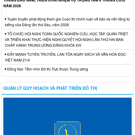
NĂM 2026
Tuyên truyền phát động tham gia Cuộc thi chính luận về bảo vệ nền tảng tư
tưởng của Đảng lần thứ Sáu, năm 2026
TỔ CHỨC HỘI NGHỊ TOÀN QUỐC NGHIÊN CỨU, HỌC TẬP, QUÁN TRIỆT
VÀ TRIỂN KHAI THỰC HIỆN NGHỊ QUYẾT HỘI NGHỊ LẦN THỨ HAI BAN
CHẤP HÀNH TRUNG ƯƠNG ĐẢNG KHÓA XIV
ĐẨY MẠNH TUYÊN TRUYỀN, LAN TỎA NGÀY SÁCH VÀ VĂN HÓA ĐỌC
VIỆT NAM 21/4
Đồng Nai: Tầm nhìn Đô thị Trực thuộc Trung ương
QUẢN LÝ QUY HOẠCH VÀ PHÁT TRIỂN ĐÔ THỊ