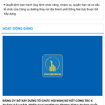
Quyết định ban hành Quy định chức năng, nhiệm vụ, quyền hạn và cơ cấu
tổ chức của Cảng vụ đường thủy nội địa thành phố Đồng Nai trực thuộc Sở
Xây dựng
HOẠT ĐỘNG ĐẢNG
ĐẢNG ỦY SỞ XÂY DỰNG TỔ CHỨC HỘI NGHỊ SƠ KẾT CÔNG TÁC 6
THÁNG ĐẦU NĂM, TRIỂN KHAI NHIỆM VỤ TRỌNG TÂM 6 THÁNG CUỐI