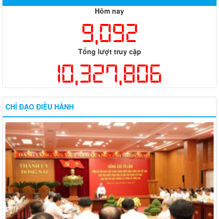
Hôm nay
9,092
Tổng lượt truy cập
10,327,806
CHỈ ĐẠO ĐIỀU HÀNH