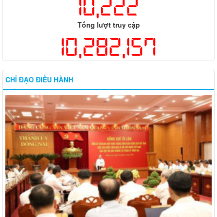
10,222
Tổng lượt truy cập
10,282,157
CHỈ ĐẠO ĐIỀU HÀNH