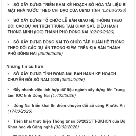
SỞ XÂY DỰNG TRIỂN KHAI KẾ HOẠCH SỐ HÓA TÀI LIỆU BÍ
(02/06/2026)
MẬT NHÀ NƯỚC THEO CHỈ ĐẠO CỦA UBND TỈNH
SỞ XÂY DỰNG TỔ CHỨC LỄ BÀN GIAO HỆ THỐNG THEO
DÕI CÁC DỰ ÁN TRÊN TRUNG TÂM GIÁM SÁT, ĐIỀU HÀNH
(02/06/2026)
THÔNG MINH (IOC) THÀNH PHỐ ĐỒNG NAI
SỞ XÂY DỰNG ĐỒNG NAI TỔ CHỨC TẬP HUẤN HỆ THỐNG
THEO DÕI CÁC DỰ ÁN TRỌNG ĐIỂM TRÊN ĐỊA BÀN THÀNH
(29/06/2026)
PHỐ ĐỒNG NAI
Những tin cũ hơn
SỞ XÂY DỰNG TỈNH ĐỒNG NAI BAN HÀNH KẾ HOẠCH
(09/04/2026)
CHUYỂN ĐỔI SỐ NĂM 2026
Đẩy nhanh việc tích hợp dữ liệu ngành xây dựng lên Trung
(17/03/2026)
tâm IOC tỉnh Đồng Nai
Đồng Nai triển khai thí điểm chuyển đổi số cảng Phước An
(17/03/2026)
Triển khai thực hiện Thông tư số 59/2025/TT-BKHCN của Bộ
(02/02/2026)
Khoa học và Công nghệ