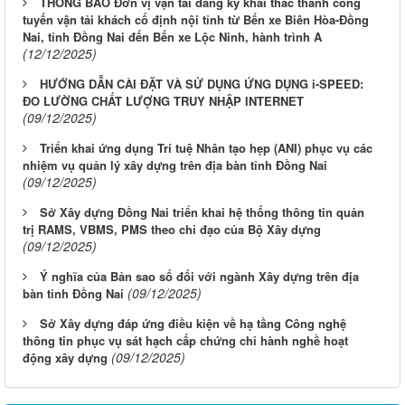
THÔNG BÁO Đơn vị vận tải đăng ký khai thác thành công
tuyến vận tải khách cố định nội tỉnh từ Bến xe Biên Hòa-Đồng
Nai, tỉnh Đồng Nai đến Bến xe Lộc Ninh, hành trình A
(12/12/2025)
HƯỚNG DẪN CÀI ĐẶT VÀ SỬ DỤNG ỨNG DỤNG i-SPEED:
ĐO LƯỜNG CHẤT LƯỢNG TRUY NHẬP INTERNET
(09/12/2025)
Triển khai ứng dụng Trí tuệ Nhân tạo hẹp (ANI) phục vụ các
nhiệm vụ quản lý xây dựng trên địa bàn tỉnh Đồng Nai
(09/12/2025)
Sở Xây dựng Đồng Nai triển khai hệ thống thông tin quản
trị RAMS, VBMS, PMS theo chỉ đạo của Bộ Xây dựng
(09/12/2025)
Ý nghĩa của Bản sao số đối với ngành Xây dựng trên địa
(09/12/2025)
bàn tỉnh Đồng Nai
LỊCH CÔNG TÁC CỦA LÃNH ĐẠO SỞ XÂY DỰNG (Từ ngày
Sở Xây dựng đáp ứng điều kiện về hạ tầng Công nghệ
03/8 đến ngày 08/8/2026)
thông tin phục vụ sát hạch cấp chứng chỉ hành nghề hoạt
(09/12/2025)
động xây dựng
THÔNG BÁO LỊCH CÔNG TÁC CỦA LÃNH ĐẠO SỞ XÂY
DỰNG (Từ ngày 27/7 đến ngày 31/7/2026)