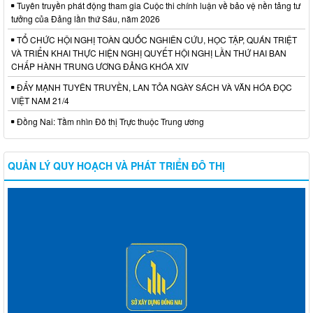
Tuyên truyền phát động tham gia Cuộc thi chính luận về bảo vệ nền tảng tư
tưởng của Đảng lần thứ Sáu, năm 2026
TỔ CHỨC HỘI NGHỊ TOÀN QUỐC NGHIÊN CỨU, HỌC TẬP, QUÁN TRIỆT
VÀ TRIỂN KHAI THỰC HIỆN NGHỊ QUYẾT HỘI NGHỊ LẦN THỨ HAI BAN
CHẤP HÀNH TRUNG ƯƠNG ĐẢNG KHÓA XIV
ĐẨY MẠNH TUYÊN TRUYỀN, LAN TỎA NGÀY SÁCH VÀ VĂN HÓA ĐỌC
VIỆT NAM 21/4
Đồng Nai: Tầm nhìn Đô thị Trực thuộc Trung ương
QUẢN LÝ QUY HOẠCH VÀ PHÁT TRIỂN ĐÔ THỊ