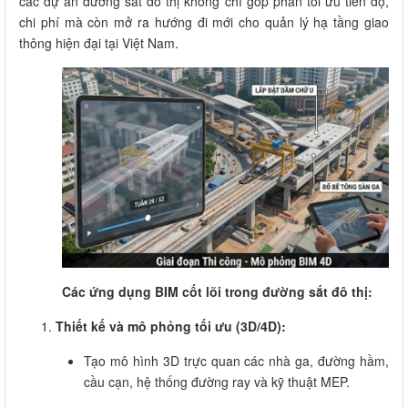
các dự án đường sắt đô thị không chỉ góp phần tối ưu tiến độ,
chi phí mà còn mở ra hướng đi mới cho quản lý hạ tầng giao
thông hiện đại tại Việt Nam.
Các ứng dụng BIM cốt lõi trong đường sắt đô thị:
Thiết kế và mô phỏng tối ưu (3D/4D):
Tạo mô hình 3D trực quan các nhà ga, đường hầm,
cầu cạn, hệ thống đường ray và kỹ thuật MEP.