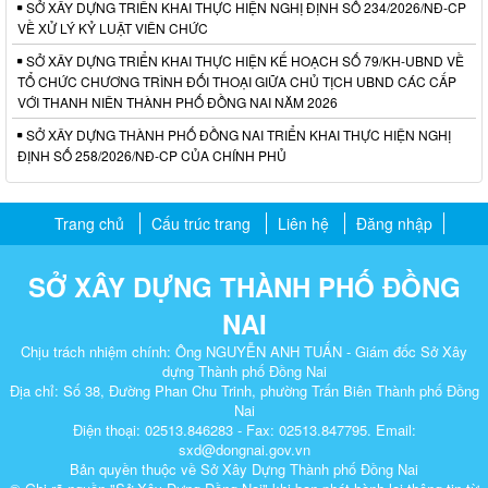
SỞ XÂY DỰNG TRIỂN KHAI THỰC HIỆN NGHỊ ĐỊNH SỐ 234/2026/NĐ-CP
VỀ XỬ LÝ KỶ LUẬT VIÊN CHỨC
SỞ XÂY DỰNG TRIỂN KHAI THỰC HIỆN KẾ HOẠCH SỐ 79/KH-UBND VỀ
TỔ CHỨC CHƯƠNG TRÌNH ĐỐI THOẠI GIỮA CHỦ TỊCH UBND CÁC CẤP
VỚI THANH NIÊN THÀNH PHỐ ĐỒNG NAI NĂM 2026
SỞ XÂY DỰNG THÀNH PHỐ ĐỒNG NAI TRIỂN KHAI THỰC HIỆN NGHỊ
ĐỊNH SỐ 258/2026/NĐ-CP CỦA CHÍNH PHỦ
Trang chủ
Cấu trúc trang
Liên hệ
Đăng nhập
SỞ XÂY DỰNG THÀNH PHỐ ĐỒNG
NAI
Chịu trách nhiệm chính: Ông NGUYỄN ANH TUẤN - Giám đốc Sở Xây
dựng Thành phố Đồng Nai
Địa chỉ: Số 38, Đường Phan Chu Trinh, phường Trấn Biên Thành phố Đồng
Nai
Điện thoại: 02513.846283 - Fax: 02513.847795. Email:
sxd@dongnai.gov.vn
Bản quyền thuộc về Sở Xây Dựng Thành phố Đồng Nai