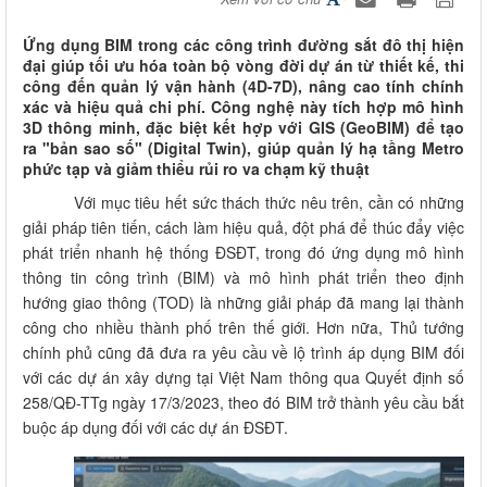
Ứng dụng BIM trong các công trình đường sắt đô thị hiện
đại giúp tối ưu hóa toàn bộ vòng đời dự án từ thiết kế, thi
công đến quản lý vận hành (4D-7D), nâng cao tính chính
xác và hiệu quả chi phí. Công nghệ này tích hợp mô hình
3D thông minh, đặc biệt kết hợp với GIS (GeoBIM) để tạo
ra "bản sao số" (Digital Twin), giúp quản lý hạ tầng Metro
phức tạp và giảm thiểu rủi ro va chạm kỹ thuật
Với mục tiêu hết sức thách thức nêu trên, cần có những
giải pháp tiên tiến, cách làm hiệu quả, đột phá để thúc đẩy việc
phát triển nhanh hệ thống ĐSĐT, trong đó ứng dụng mô hình
thông tin công trình (BIM) và mô hình phát triển theo định
hướng giao thông (TOD) là những giải pháp đã mang lại thành
công cho nhiều thành phố trên thế giới. Hơn nữa, Thủ tướng
chính phủ cũng đã đưa ra yêu cầu về lộ trình áp dụng BIM đối
với các dự án xây dựng tại Việt Nam thông qua Quyết định số
258/QĐ-TTg ngày 17/3/2023, theo đó BIM trở thành yêu cầu bắt
buộc áp dụng đối với các dự án ĐSĐT.