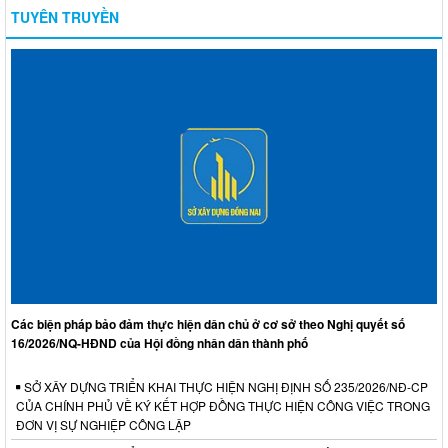
TUYÊN TRUYỀN
Các biện pháp bảo đảm thực hiện dân chủ ở cơ sở theo Nghị quyết số
16/2026/NQ-HĐND của Hội đồng nhân dân thành phố
SỞ XÂY DỰNG TRIỂN KHAI THỰC HIỆN NGHỊ ĐỊNH SỐ 235/2026/NĐ-CP
CỦA CHÍNH PHỦ VỀ KÝ KẾT HỢP ĐỒNG THỰC HIỆN CÔNG VIỆC TRONG
ĐƠN VỊ SỰ NGHIỆP CÔNG LẬP