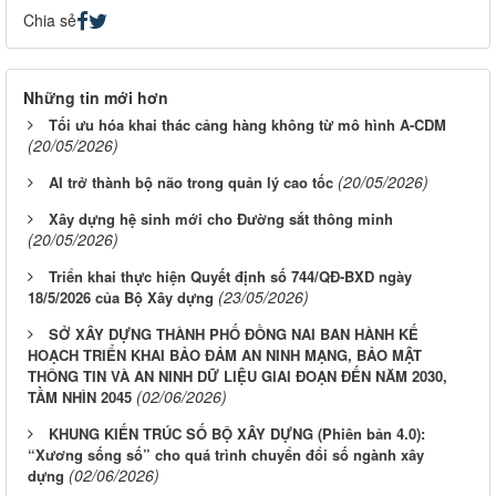
Chia sẻ
Những tin mới hơn
Tối ưu hóa khai thác cảng hàng không từ mô hình A-CDM
(20/05/2026)
(20/05/2026)
AI trở thành bộ não trong quản lý cao tốc
Xây dựng hệ sinh mới cho Đường sắt thông minh
(20/05/2026)
Triển khai thực hiện Quyết định số 744/QĐ-BXD ngày
(23/05/2026)
18/5/2026 của Bộ Xây dựng
SỞ XÂY DỰNG THÀNH PHỐ ĐỒNG NAI BAN HÀNH KẾ
HOẠCH TRIỂN KHAI BẢO ĐẢM AN NINH MẠNG, BẢO MẬT
THÔNG TIN VÀ AN NINH DỮ LIỆU GIAI ĐOẠN ĐẾN NĂM 2030,
(02/06/2026)
TẦM NHÌN 2045
KHUNG KIẾN TRÚC SỐ BỘ XÂY DỰNG (Phiên bản 4.0):
“Xương sống số” cho quá trình chuyển đổi số ngành xây
(02/06/2026)
dựng