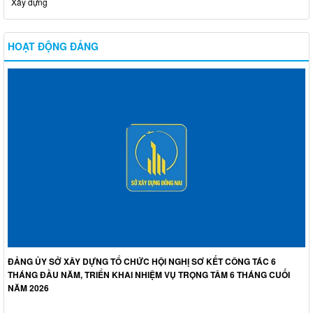
Xây dựng
HOẠT ĐỘNG ĐẢNG
ĐẢNG ỦY SỞ XÂY DỰNG TỔ CHỨC HỘI NGHỊ SƠ KẾT CÔNG TÁC 6
THÁNG ĐẦU NĂM, TRIỂN KHAI NHIỆM VỤ TRỌNG TÂM 6 THÁNG CUỐI
NĂM 2026