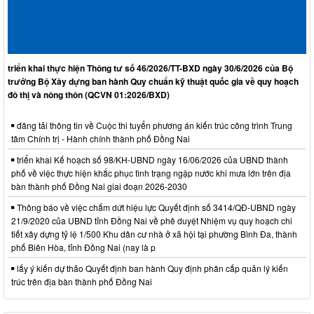
triển khai thực hiện Thông tư số 46/2026/TT-BXD ngày 30/6/2026 của Bộ
trưởng Bộ Xây dựng ban hành Quy chuẩn kỹ thuật quốc gia về quy hoạch
đô thị và nông thôn (QCVN 01:2026/BXD)
đăng tải thông tin về Cuộc thi tuyển phương án kiến trúc công trình Trung
tâm Chính trị - Hành chính thành phố Đồng Nai
triển khai Kế hoạch số 98/KH-UBND ngày 16/06/2026 của UBND thành
phố về việc thực hiện khắc phục tình trạng ngập nước khi mưa lớn trên địa
bàn thành phố Đồng Nai giai đoạn 2026-2030
Thông báo về việc chấm dứt hiệu lực Quyết định số 3414/QĐ-UBND ngày
21/9/2020 của UBND tỉnh Đồng Nai về phê duyệt Nhiệm vụ quy hoạch chi
tiết xây dựng tỷ lệ 1/500 Khu dân cư nhà ở xã hội tại phường Bình Đa, thành
phố Biên Hòa, tỉnh Đồng Nai (nay là p
lấy ý kiến dự thảo Quyết định ban hành Quy định phân cấp quản lý kiến
trúc trên địa bàn thành phố Đồng Nai