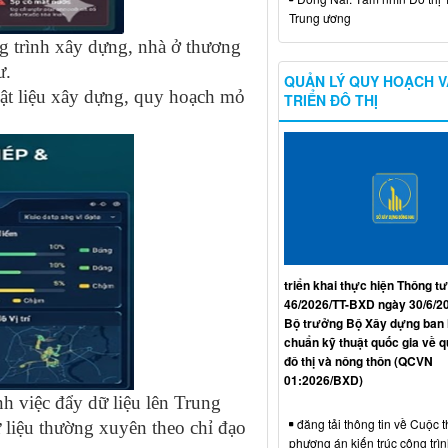
Trung ương
ng trình xây dựng, nhà ở thương
ư.
QUẢN LÝ QUY HOẠCH V
 vật liệu xây dựng, quy hoạch mỏ
TRIỂN ĐÔ THỊ
triển khai thực hiện Thông tư
46/2026/TT-BXD ngày 30/6/2
Bộ trưởng Bộ Xây dựng ban
chuẩn kỹ thuật quốc gia về 
đô thị và nông thôn (QCVN
01:2026/BXD)
 việc đẩy dữ liệu lên Trung
đăng tải thông tin về Cuộc t
ữ liệu thường xuyên theo chỉ đạo
phương án kiến trúc công trì