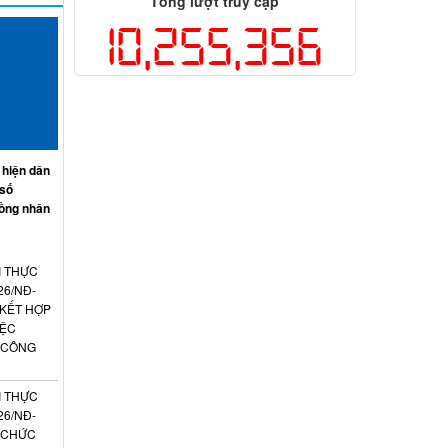
Tổng lượt truy cập
10,255,356
 hiện dân
 số
ồng nhân
I THỰC
26/NĐ-
 KẾT HỢP
IỆC
 CÔNG
I THỰC
26/NĐ-
N CHỨC