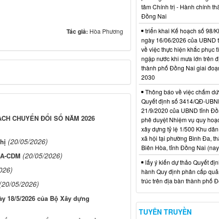
tâm Chính trị - Hành chính t
Đồng Nai
triển khai Kế hoạch số 98
Tác giả:
Hòa Phương
ngày 16/06/2026 của UBND 
về việc thực hiện khắc phục t
ngập nước khi mưa lớn trên đ
thành phố Đồng Nai giai đoạ
2030
Thông báo về việc chấm dứt
Quyết định số 3414/QĐ-UBN
21/9/2020 của UBND tỉnh Đồ
ẠCH CHUYỂN ĐỔI SỐ NĂM 2026
phê duyệt Nhiệm vụ quy hoạch
xây dựng tỷ lệ 1/500 Khu dân
xã hội tại phường Bình Đa, t
(20/05/2026)
hị
Biên Hòa, tỉnh Đồng Nai (nay
(20/05/2026)
h A-CDM
lấy ý kiến dự thảo Quyết đị
026)
hành Quy định phân cấp quản
trúc trên địa bàn thành phố 
(20/05/2026)
ày 18/5/2026 của Bộ Xây dựng
TUYÊN TRUYỀN