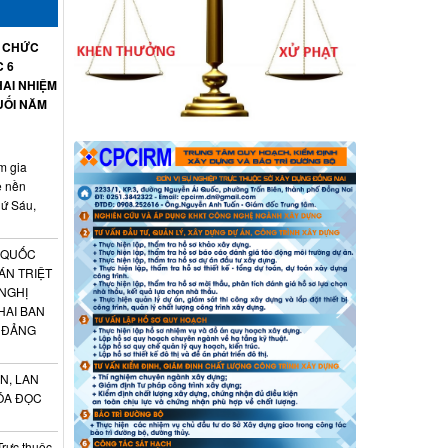
Ổ CHỨC
C 6
AI NHIỆM
UỐI NĂM
m gia
ệ nền
hứ Sáu,
 QUỐC
ÁN TRIỆT
 NGHỊ
HAI BAN
 ĐẢNG
N, LAN
ÓA ĐỌC
Trực thuộc