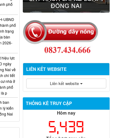
hành phố
/KH-UBND
thành phố
ình trạng
ịa bàn
n 2026-
 hiệu lực
D ngày
LIÊN KẾT WEBSITE
ng Nai về
 chi tiết
 cư nhà ở
Liên kết website
hành phố
 là p
nh ban
THỐNG KÊ TRUY CẬP
 lý kiến
Hôm nay
Đồng Nai
5,439