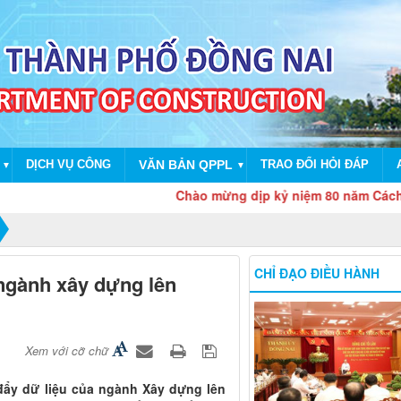
DỊCH VỤ CÔNG
VĂN BẢN QPPL
TRAO ĐỔI HỎI ĐÁP
▼
▼
Chào mừng dịp kỷ niệm 80 năm Cách mạng th
CHỈ ĐẠO ĐIỀU HÀNH
 ngành xây dựng lên
Xem với cỡ chữ
 đẩy dữ liệu của ngành Xây dựng lên