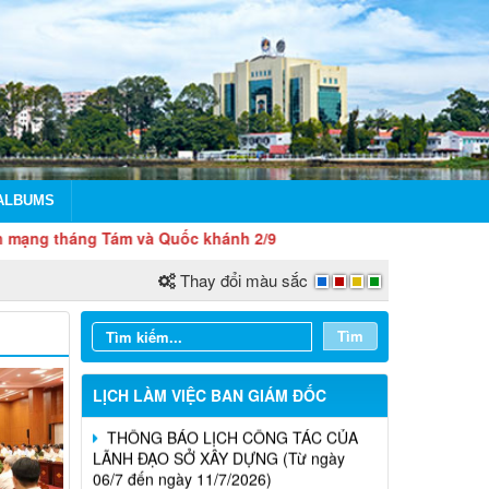
LỊCH CÔNG TÁC CỦA LÃNH ĐẠO SỞ
XÂY DỰNG (Từ ngày 03/8 đến ngày
08/8/2026)
ALBUMS
THÔNG BÁO LỊCH CÔNG TÁC CỦA
áng Tám và Quốc khánh 2/9
LÃNH ĐẠO SỞ XÂY DỰNG (Từ ngày
27/7 đến ngày 31/7/2026)
Thay đổi màu sắc
THÔNG BÁO LỊCH CÔNG TÁC CỦA
Tìm
LÃNH ĐẠO SỞ XÂY DỰNG (Từ ngày
20/7 đến ngày 25/7/2026)
LỊCH LÀM VIỆC BAN GIÁM ĐỐC
THÔNG BÁO LỊCH CÔNG TÁC CỦA
LÃNH ĐẠO SỞ XÂY DỰNG (Từ ngày
Thông báo Kết quả đánh giá hồ sơ đủ
06/7 đến ngày 11/7/2026)
(hoặc không đủ) điều kiện cấp chứng chỉ
hành nghề hoạt động xây dựng (Đợt