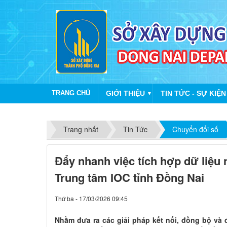
TRANG CHỦ
GIỚI THIỆU
TIN TỨC - SỰ KIỆN
▼
Trang nhất
Tin Tức
Chuyển đổi số
Đẩy nhanh việc tích hợp dữ liệu
Trung tâm IOC tỉnh Đồng Nai
Thứ ba - 17/03/2026 09:45
Nhằm đưa ra các giải pháp kết nối, đồng bộ và