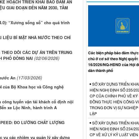
KẾ HOẠCH TRIỂN KHAI BẢO ĐẢM AN
ỆU GIAI ĐOẠN ĐẾN NĂM 2030, TẦM
): “Xương sống số” cho quá trình
I LIỆU BÍ MẬT NHÀ NƯỚC THEO CHỈ
 THEO DÕI CÁC DỰ ÁN TRÊN TRUNG
Các biện pháp bảo đảm thực
(02/06/2026)
NH PHỐ ĐỒNG NAI
chủ ở cơ sở theo Nghị quyết
16/2026/NQ-HĐND của Hội đ
dân thành phố
(17/03/2026)
Phước An
SỞ XÂY DỰNG TRIỂN KHA
CN của Bộ Khoa học và Công nghệ
HIỆN NGHỊ ĐỊNH SỐ 235/20
CP CỦA CHÍNH PHỦ VỀ KÝ
 công tuyến vận tải khách cố định nội
ĐỒNG THỰC HIỆN CÔNG V
Bến xe Lộc Ninh, hành trình A
TRONG ĐƠN VỊ SỰ NGHIỆP
LẬP
-SPEED: ĐO LƯỜNG CHẤT LƯỢNG
SỞ XÂY DỰNG TRIỂN KHA
HIỆN NGHỊ ĐỊNH SỐ 234/20
CP VỀ XỬ LÝ KỶ LUẬT VIÊ
ục vụ các nhiệm vụ quản lý xây dựng