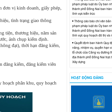
phạm pháp luật do Ủy ban n
n đơn vị kinh doanh, giấy phép,
thành phố Đồng Nai ban hàn
lĩnh vực kiến trúc
hiệu, tình trạng giao thông
Thông cáo báo chí văn bản
phạm pháp luật do Ủy ban n
thành phố Đồng Nai ban hàn
ng tiện, thương hiệu, năm sản
lĩnh vực quy hoạch đô thị và
hước, ảnh chụp kiểm định.
Quyết định ban hành Quy đ
không đạt), thời hạn đăng kiểm,
năng, nhiệm vụ, quyền hạn v
tổ chức của Cảng vụ đường t
địa thành phố Đồng Nai trực 
Xây dựng
tâm đăng kiểm, đăng kiểm viên
HOẠT ĐỘNG ĐẢNG
y hoạch phân khu, quy hoạch