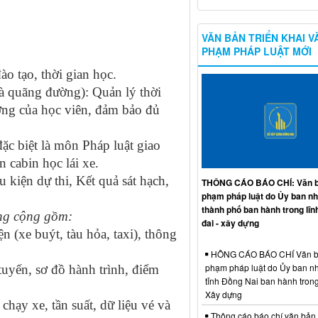
VĂN BẢN TRIỂN KHAI V
PHẠM PHÁP LUẬT MỚI
ào tạo, thời gian học.
và quãng đường): Quản lý thời
ờng của học viên, đảm bảo đủ
đặc biệt là môn Pháp luật giao
 cabin học lái xe.
u kiện dự thi, Kết quả sát hạch,
THÔNG CÁO BÁO CHÍ: Văn b
phạm pháp luật do Ủy ban n
thành phố ban hành trong lĩn
ông cộng gồm:
đai - xây dựng
 (xe buýt, tàu hỏa, taxi), thông
HÔNG CÁO BÁO CHÍ Văn b
phạm pháp luật do Ủy ban n
uyến, sơ đồ hành trình, điểm
tỉnh Đồng Nai ban hành trong
Xây dựng
chạy xe, tần suất, dữ liệu vé và
Thông cáo báo chí văn bản