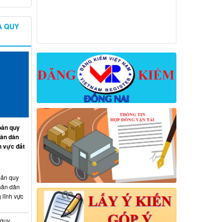
À QUY
ản quy
hân dân
h vực đất
ản quy
hân dân
 lĩnh vực
 quy