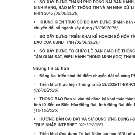
SỞ XÂY DỰNG THÀNH PHỐ ĐỒNG NAI BAN HÀNH 
NINH MẠNG, BẢO MẬT THÔNG TIN VÀ AN NINH DỮ LI
(02/06/2026)
NHÌN 2045
KHUNG KIẾN TRÚC SỐ BỘ XÂY DỰNG (Phiên bản 4.0
(02/06/2026)
chuyển đổi số ngành xây dựng
SỞ XÂY DỰNG TRIỂN KHAI KẾ HOẠCH SỐ HÓA TÀ
(02/06/2026)
ĐẠO CỦA UBND TỈNH
SỞ XÂY DỰNG TỔ CHỨC LỄ BÀN GIAO HỆ THỐNG
TÂM GIÁM SÁT, ĐIỀU HÀNH THÔNG MINH (IOC) THÀ
Những tin cũ hơn
Đồng Nai triển khai thí điểm chuyển đổi số cảng 
Triển khai thực hiện Thông tư số 59/2025/TT-BKH
(02/02/2026)
THÔNG BÁO Đơn vị vận tải đăng ký khai thác thành
tỉnh từ Bến xe Biên Hòa-Đồng Nai, tỉnh Đồng Nai đến 
(12/12/2025)
HƯỚNG DẪN CÀI ĐẶT VÀ SỬ DỤNG ỨNG DỤNG i
(09/12/2025)
TRUY NHẬP INTERNET
Triển khai ứng dụng Trí tuệ Nhân tạo hẹp (ANI) ph