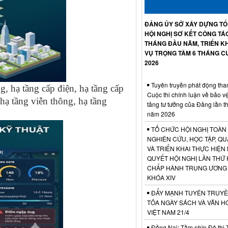
ĐẢNG ỦY SỞ XÂY DỰNG T
HỘI NGHỊ SƠ KẾT CÔNG TÁ
THÁNG ĐẦU NĂM, TRIỂN KH
VỤ TRỌNG TÂM 6 THÁNG C
2026
Tuyên truyền phát động tha
ng, hạ tầng cấp điện, hạ tầng cấp
Cuộc thi chính luận về bảo v
 hạ tầng viễn thông, hạ tầng
tảng tư tưởng của Đảng lần t
năm 2026
TỔ CHỨC HỘI NGHỊ TOÀN
NGHIÊN CỨU, HỌC TẬP, QU
VÀ TRIỂN KHAI THỰC HIỆN
QUYẾT HỘI NGHỊ LẦN THỨ 
CHẤP HÀNH TRUNG ƯƠNG
KHÓA XIV
ĐẨY MẠNH TUYÊN TRUYỀ
TỎA NGÀY SÁCH VÀ VĂN H
VIỆT NAM 21/4
Đồng Nai: Tầm nhìn Đô thị 