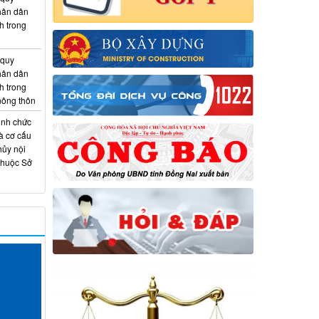
hân dân
h trong
 quy
hân dân
h trong
 nông thôn
ịnh chức
à cơ cấu
hủy nội
thuộc Sở