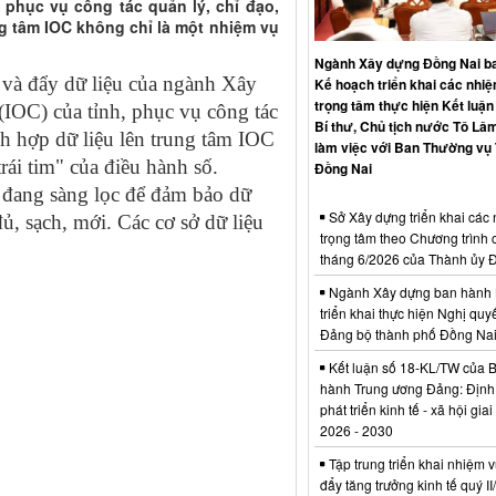
 phục vụ công tác quản lý, chỉ đạo,
ung tâm IOC không chỉ là một nhiệm vụ
Ngành Xây dựng Đồng Nai b
 và đẩy dữ liệu của ngành Xây
Kế hoạch triển khai các nhi
trọng tâm thực hiện Kết luận
IOC) của tỉnh, phục vụ công tác
Bí thư, Chủ tịch nước Tô Lâm
ích hợp dữ liệu lên trung tâm IOC
làm việc với Ban Thường vụ
rái tim" của điều hành số.
Đồng Nai
g đang sàng lọc để đảm bảo dữ
Sở Xây dựng triển khai các
ủ, sạch, mới. Các cơ sở dữ liệu
trọng tâm theo Chương trình 
tháng 6/2026 của Thành ủy 
Ngành Xây dựng ban hành 
triển khai thực hiện Nghị quyế
Đảng bộ thành phố Đồng Na
Kết luận số 18-KL/TW của 
hành Trung ương Đảng: Định
phát triển kinh tế - xã hội gia
2026 - 2030
Tập trung triển khai nhiệm v
đẩy tăng trưởng kinh tế quý I