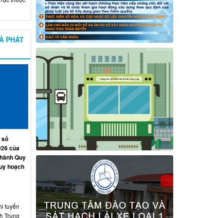
À PHÁT
 số
026 của
 hành Quy
quy hoạch
hi tuyển
nh Trung