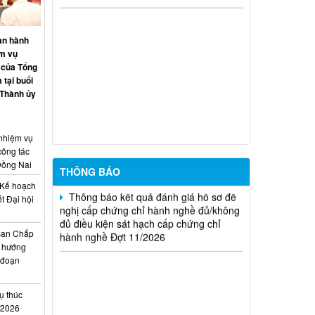
20/2026)
THÔNG BÁO Về việc kết quả đánh giá
an hành
hồ sơ đề nghị cấp chứng chỉ hành nghề
ệm vụ
đủ (hoặc không đủ) điều kiện sát hạch
 của Tổng
Đợt 17/2026
 tại buổi
 Thành ủy
Thông báo kết quả đánh giá hồ sơ đề
nghị cấp chứng chỉ hành nghề đủ/không
đủ điều kiện sát hạch cấp chứng chỉ
 nhiệm vụ
hành nghề Đợt 10/2026
công tác
Đồng Nai
THÔNG BÁO
Thông báo kết quả đánh giá hồ sơ đề
nghị cấp chứng chỉ hành nghề đủ/không
Kế hoạch
đủ điều kiện sát hạch cấp chứng chỉ
t Đại hội
hành nghề Đợt 11/2026
i
Ban Chấp
 hướng
i đoạn
ụ thúc
I/2026