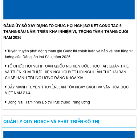
ĐẢNG ỦY SỞ XÂY DỰNG TỔ CHỨC HỘI NGHỊ SƠ KẾT CÔNG TÁC 6
THÁNG ĐẦU NĂM, TRIỂN KHAI NHIỆM VỤ TRỌNG TÂM 6 THÁNG CUỐI
NĂM 2026
Tuyên truyền phát động tham gia Cuộc thi chính luận về bảo vệ nền tảng tư
tưởng của Đảng lần thứ Sáu, năm 2026
TỔ CHỨC HỘI NGHỊ TOÀN QUỐC NGHIÊN CỨU, HỌC TẬP, QUÁN TRIỆT
VÀ TRIỂN KHAI THỰC HIỆN NGHỊ QUYẾT HỘI NGHỊ LẦN THỨ HAI BAN
CHẤP HÀNH TRUNG ƯƠNG ĐẢNG KHÓA XIV
ĐẨY MẠNH TUYÊN TRUYỀN, LAN TỎA NGÀY SÁCH VÀ VĂN HÓA ĐỌC
VIỆT NAM 21/4
Đồng Nai: Tầm nhìn Đô thị Trực thuộc Trung ương
QUẢN LÝ QUY HOẠCH VÀ PHÁT TRIỂN ĐÔ THỊ