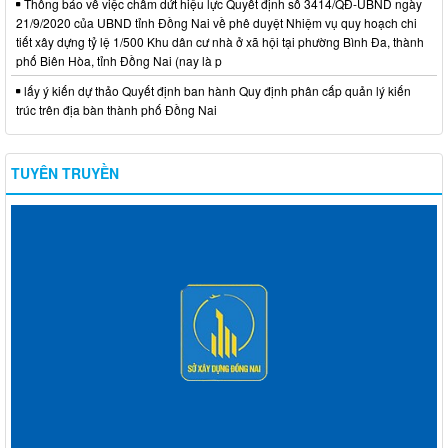
Thông báo về việc chấm dứt hiệu lực Quyết định số 3414/QĐ-UBND ngày
21/9/2020 của UBND tỉnh Đồng Nai về phê duyệt Nhiệm vụ quy hoạch chi
tiết xây dựng tỷ lệ 1/500 Khu dân cư nhà ở xã hội tại phường Bình Đa, thành
phố Biên Hòa, tỉnh Đồng Nai (nay là p
lấy ý kiến dự thảo Quyết định ban hành Quy định phân cấp quản lý kiến
trúc trên địa bàn thành phố Đồng Nai
TUYÊN TRUYỀN