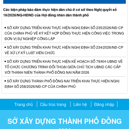
Các biện pháp bảo đảm thực hiện dân chủ ở cơ sở theo Nghị quyết số
16/2026/NQ-HĐND của Hội đồng nhân dân thành phố
SỞ XÂY DỰNG TRIỂN KHAI THỰC HIỆN NGHỊ ĐỊNH SỐ 235/2026/NĐ-CP
CỦA CHÍNH PHỦ VỀ KÝ KẾT HỢP ĐỒNG THỰC HIỆN CÔNG VIỆC TRONG
ĐƠN VỊ SỰ NGHIỆP CÔNG LẬP
SỞ XÂY DỰNG TRIỂN KHAI THỰC HIỆN NGHỊ ĐỊNH SỐ 234/2026/NĐ-CP
VỀ XỬ LÝ KỶ LUẬT VIÊN CHỨC
SỞ XÂY DỰNG TRIỂN KHAI THỰC HIỆN KẾ HOẠCH SỐ 79/KH-UBND VỀ
TỔ CHỨC CHƯƠNG TRÌNH ĐỐI THOẠI GIỮA CHỦ TỊCH UBND CÁC CẤP
VỚI THANH NIÊN THÀNH PHỐ ĐỒNG NAI NĂM 2026
SỞ XÂY DỰNG THÀNH PHỐ ĐỒNG NAI TRIỂN KHAI THỰC HIỆN NGHỊ
ĐỊNH SỐ 258/2026/NĐ-CP CỦA CHÍNH PHỦ
Trang chủ
Cấu trúc trang
Liên hệ
Đăng nhập
SỞ XÂY DỰNG THÀNH PHỐ ĐỒNG