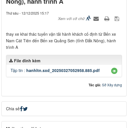
Nông), hành trình A
Thứ sáu - 12/12/2025 15:17
Xem với cỡ chữ
thay xe khai thác tuyến vận tải hành khách cố định từ Bến xe
Nam Cát Tiên đến Bến xe Quảng Sơn (tỉnh Đắk Nông), hành
trình A
File đính kèm
Tập tin :
hanhltn.sxd_20250327052958.885.pdf
Tác giả:
Sở Xây dựng
Chia sẻ