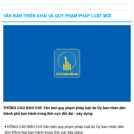
VĂN BẢN TRIỂN KHAI VÀ QUY PHẠM PHÁP LUẬT MỚI
THÔNG CÁO BÁO CHÍ: Văn bản quy phạm pháp luật do Ủy ban nhân dân
thành phố ban hành trong lĩnh vực đất đai - xây dựng
HÔNG CÁO BÁO CHÍ Văn bản quy phạm pháp luật do Ủy ban nhân dân
tỉnh Đồng Nai ban hành trong lĩnh vực Xây dựng