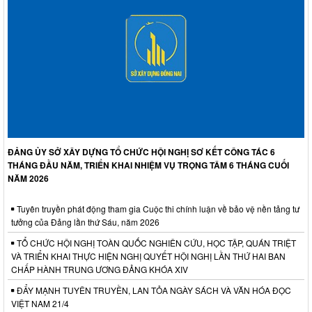
ĐẢNG ỦY SỞ XÂY DỰNG TỔ CHỨC HỘI NGHỊ SƠ KẾT CÔNG TÁC 6
THÁNG ĐẦU NĂM, TRIỂN KHAI NHIỆM VỤ TRỌNG TÂM 6 THÁNG CUỐI
NĂM 2026
Tuyên truyền phát động tham gia Cuộc thi chính luận về bảo vệ nền tảng tư
tưởng của Đảng lần thứ Sáu, năm 2026
TỔ CHỨC HỘI NGHỊ TOÀN QUỐC NGHIÊN CỨU, HỌC TẬP, QUÁN TRIỆT
VÀ TRIỂN KHAI THỰC HIỆN NGHỊ QUYẾT HỘI NGHỊ LẦN THỨ HAI BAN
CHẤP HÀNH TRUNG ƯƠNG ĐẢNG KHÓA XIV
ĐẨY MẠNH TUYÊN TRUYỀN, LAN TỎA NGÀY SÁCH VÀ VĂN HÓA ĐỌC
VIỆT NAM 21/4