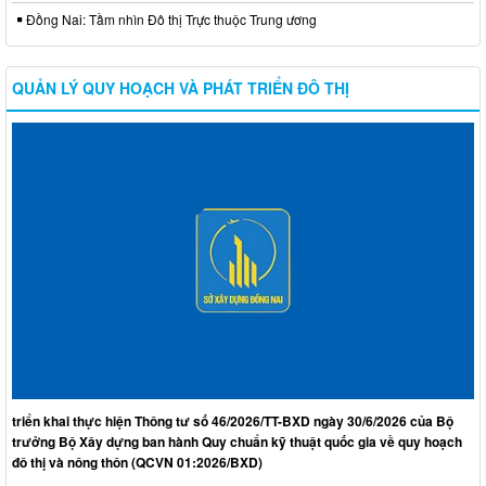
Đồng Nai: Tầm nhìn Đô thị Trực thuộc Trung ương
QUẢN LÝ QUY HOẠCH VÀ PHÁT TRIỂN ĐÔ THỊ
triển khai thực hiện Thông tư số 46/2026/TT-BXD ngày 30/6/2026 của Bộ
trưởng Bộ Xây dựng ban hành Quy chuẩn kỹ thuật quốc gia về quy hoạch
đô thị và nông thôn (QCVN 01:2026/BXD)