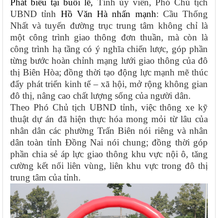
Phát biểu tại buổi lễ,
Tỉnh ủy viên, Phó Chủ tịch
UBND tỉnh
Hồ Văn Hà nhấn mạnh
: Cầu Thống
Nhất và tuyến đường trục trung tâm không chỉ là
một công trình giao thông đơn thuần, mà còn là
công trình hạ tầng có ý nghĩa chiến lược
, góp phần
từng bước hoàn chỉnh mạng lưới giao thông của đô
thị Biên Hòa; đồng thời tạo động lực mạnh mẽ thúc
đẩy phát triển kinh tế – xã hội, mở rộng không gian
đô thị, nâng cao chất lượng sống của người dân.
Theo Phó Chủ tịch UBND tỉnh, việc thông xe kỹ
thuật dự án đã hiện thực hóa mong mỏi từ lâu của
nhân dân các phường Trấn Biên nói riêng và nhân
dân toàn tỉnh Đồng Nai nói chung; đồng thời góp
phần
chia sẻ áp lực giao thông khu vực nội ô
, tăng
cường kết nối liên vùng, liên khu vực trong đô thị
trung tâm của tỉnh.