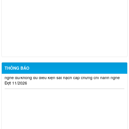
Thông báo Kết quả đánh giá hồ sơ đủ (hoặc không đủ) điều
kiện cấp chứng chỉ hành nghề hoạt động xây dựng (Đợt 20/2026)
THÔNG BÁO Về việc kết quả đánh giá hồ sơ đề nghị cấp
chứng chỉ hành nghề đủ (hoặc không đủ) điều kiện sát hạch Đợt
17/2026
Thông báo kết quả đánh giá hồ sơ đề nghị cấp chứng chỉ hành
nghề đủ/không đủ điều kiện sát hạch cấp chứng chỉ hành nghề
Đợt 10/2026
Thông báo kết quả đánh giá hồ sơ đề nghị cấp chứng chỉ hành
THÔNG BÁO
nghề đủ/không đủ điều kiện sát hạch cấp chứng chỉ hành nghề
Đợt 11/2026