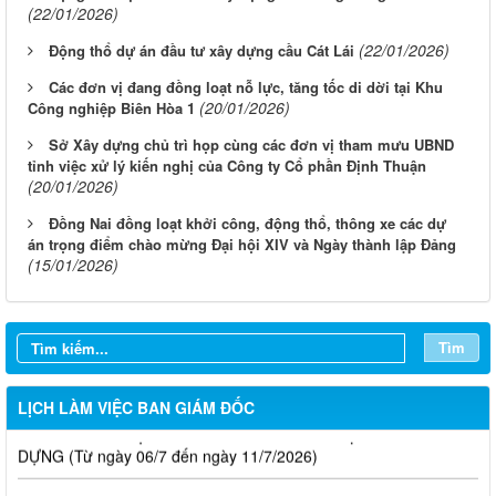
(22/01/2026)
(22/01/2026)
Động thổ dự án đầu tư xây dựng cầu Cát Lái
Các đơn vị đang đồng loạt nỗ lực, tăng tốc di dời tại Khu
(20/01/2026)
Công nghiệp Biên Hòa 1
Sở Xây dựng chủ trì họp cùng các đơn vị tham mưu UBND
tỉnh việc xử lý kiến nghị của Công ty Cổ phần Định Thuận
(20/01/2026)
LỊCH CÔNG TÁC CỦA LÃNH ĐẠO SỞ XÂY DỰNG (Từ ngày
Đồng Nai đồng loạt khởi công, động thổ, thông xe các dự
03/8 đến ngày 08/8/2026)
án trọng điểm chào mừng Đại hội XIV và Ngày thành lập Đảng
(15/01/2026)
THÔNG BÁO LỊCH CÔNG TÁC CỦA LÃNH ĐẠO SỞ XÂY
DỰNG (Từ ngày 27/7 đến ngày 31/7/2026)
Tìm
THÔNG BÁO LỊCH CÔNG TÁC CỦA LÃNH ĐẠO SỞ XÂY
DỰNG (Từ ngày 20/7 đến ngày 25/7/2026)
LỊCH LÀM VIỆC BAN GIÁM ĐỐC
THÔNG BÁO LỊCH CÔNG TÁC CỦA LÃNH ĐẠO SỞ XÂY
DỰNG (Từ ngày 06/7 đến ngày 11/7/2026)