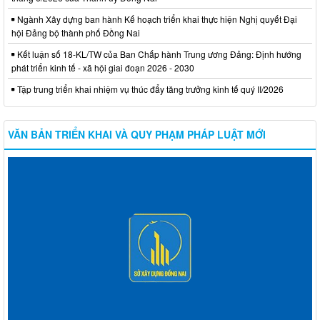
Ngành Xây dựng ban hành Kế hoạch triển khai thực hiện Nghị quyết Đại
hội Đảng bộ thành phố Đồng Nai
Kết luận số 18-KL/TW của Ban Chấp hành Trung ương Đảng: Định hướng
phát triển kinh tế - xã hội giai đoạn 2026 - 2030
Tập trung triển khai nhiệm vụ thúc đẩy tăng trưởng kinh tế quý II/2026
VĂN BẢN TRIỂN KHAI VÀ QUY PHẠM PHÁP LUẬT MỚI