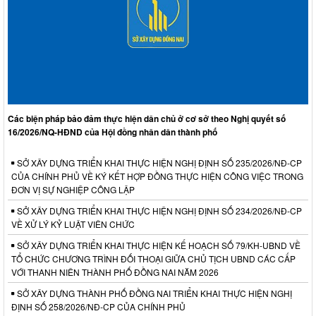
Các biện pháp bảo đảm thực hiện dân chủ ở cơ sở theo Nghị quyết số
16/2026/NQ-HĐND của Hội đồng nhân dân thành phố
SỞ XÂY DỰNG TRIỂN KHAI THỰC HIỆN NGHỊ ĐỊNH SỐ 235/2026/NĐ-CP
CỦA CHÍNH PHỦ VỀ KÝ KẾT HỢP ĐỒNG THỰC HIỆN CÔNG VIỆC TRONG
ĐƠN VỊ SỰ NGHIỆP CÔNG LẬP
SỞ XÂY DỰNG TRIỂN KHAI THỰC HIỆN NGHỊ ĐỊNH SỐ 234/2026/NĐ-CP
VỀ XỬ LÝ KỶ LUẬT VIÊN CHỨC
SỞ XÂY DỰNG TRIỂN KHAI THỰC HIỆN KẾ HOẠCH SỐ 79/KH-UBND VỀ
TỔ CHỨC CHƯƠNG TRÌNH ĐỐI THOẠI GIỮA CHỦ TỊCH UBND CÁC CẤP
VỚI THANH NIÊN THÀNH PHỐ ĐỒNG NAI NĂM 2026
SỞ XÂY DỰNG THÀNH PHỐ ĐỒNG NAI TRIỂN KHAI THỰC HIỆN NGHỊ
ĐỊNH SỐ 258/2026/NĐ-CP CỦA CHÍNH PHỦ