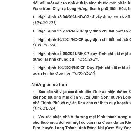
đối với một số căn nhà ở thấp tầng thuộc một phần K
Waterfront City, xã Long Hưng, thành phố Biên Hòa, t
Nghị định số 94/2024/NĐ-CP về xây dựng cơ sở dữ 
(10/09/2024)
Nghị định 95/2024/NĐ-CP quy định chi tiết một số 
Nghị định 96/2024/NĐ-CP quy định chi tiết một số 
(10/09/2024)
Nghị định số 98/2024/NĐ-CP quy định chi tiết một s
(10/09/2024)
dựng lại nhà chung cư
Nghị định 100/2024/NĐ-CP Quy định chi tiết một số 
(10/09/2024)
quản lý nhà ở xã hội
Những tin cũ hơn
Báo cáo về việc xác định tiến độ thực hiện dự án 
kết hợp thương mại dịch vụ, xã Bình Sơn, huyện Lon
nhà Thịnh Phú và dự án Khu dân cư theo quy hoạch t
(14/06/2024)
V/v xác nhận nhà ở thương mại hình thành trong tư
cho thuê mua đối với một số căn nhà ở của dự án Kh
Đức, huyện Long Thành, tỉnh Đồng Nai (Gem Sky Wor