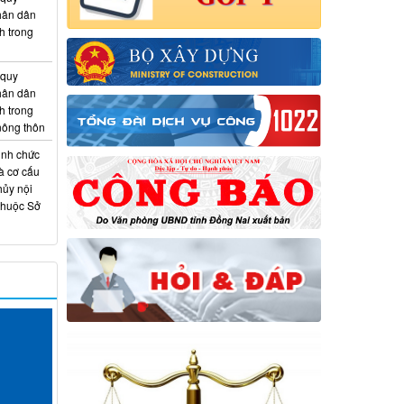
hân dân
h trong
 quy
hân dân
h trong
 nông thôn
ịnh chức
à cơ cấu
hủy nội
thuộc Sở