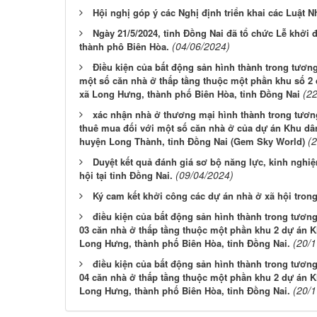
Hội nghị góp ý các Nghị định triển khai các Luật 
Ngày 21/5/2024, tỉnh Đồng Nai đã tổ chức Lễ khởi
(04/06/2024)
thành phô Biên Hòa.
Điều kiện của bất động sản hình thành trong tươn
một số căn nhà ở thấp tầng thuộc một phần khu số 2 d
(2
xã Long Hưng, thành phố Biên Hòa, tỉnh Đồng Nai
xác nhận nhà ở thương mại hình thành trong tương 
thuê mua đối với một số căn nhà ở của dự án Khu dâ
(
huyện Long Thành, tỉnh Đồng Nai (Gem Sky World)
Duyệt kết quả đánh giá sơ bộ năng lực, kinh nghi
(09/04/2024)
hội tại tỉnh Đồng Nai.
Ký cam kết khởi công các dự án nhà ở xã hội tron
điều kiện của bất động sản hình thành trong tươn
03 căn nhà ở thấp tầng thuộc một phần khu 2 dự án Kh
(20/
Long Hưng, thành phố Biên Hòa, tỉnh Đồng Nai.
điều kiện của bất động sản hình thành trong tươn
04 căn nhà ở thấp tầng thuộc một phần khu 2 dự án Kh
(20/
Long Hưng, thành phố Biên Hòa, tỉnh Đồng Nai.