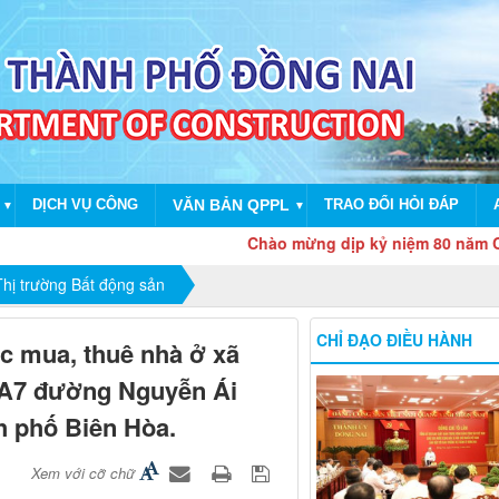
DỊCH VỤ CÔNG
VĂN BẢN QPPL
TRAO ĐỔI HỎI ĐÁP
▼
▼
Chào mừng dịp kỷ niệm 80 năm Cách mạn
hị trường Bất động sản
CHỈ ĐẠO ĐIỀU HÀNH
c mua, thuê nhà ở xã
6-A7 đường Nguyễn Ái
 phố Biên Hòa.
Xem với cỡ chữ