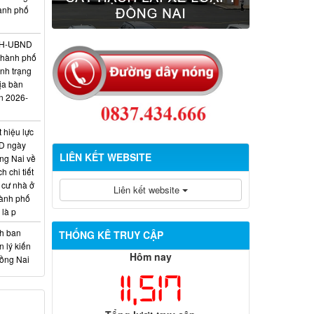
hành phố
/KH-UBND
thành phố
ình trạng
ịa bàn
n 2026-
 hiệu lực
D ngày
LIÊN KẾT WEBSITE
ng Nai về
 chi tiết
 cư nhà ở
Liên kết website
hành phố
 là p
nh ban
THỐNG KÊ TRUY CẬP
 lý kiến
Hôm nay
Đồng Nai
11,517