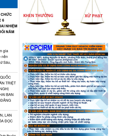
Ổ CHỨC
C 6
AI NHIỆM
UỐI NĂM
m gia
ệ nền
hứ Sáu,
 QUỐC
ÁN TRIỆT
 NGHỊ
HAI BAN
 ĐẢNG
N, LAN
ÓA ĐỌC
Trực thuộc