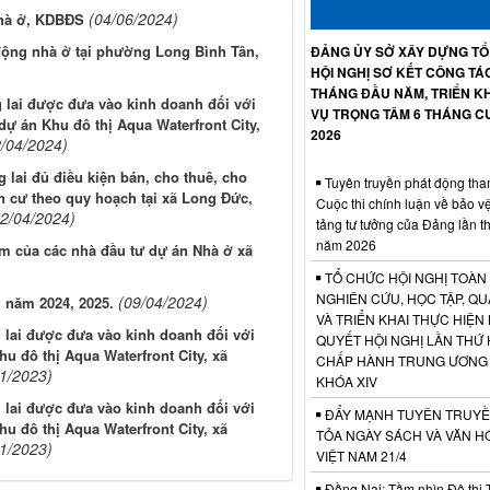
(04/06/2024)
Nhà ở, KDBĐS
 động nhà ở tại phường Long Bình Tân,
ĐẢNG ỦY SỞ XÂY DỰNG T
HỘI NGHỊ SƠ KẾT CÔNG TÁ
THÁNG ĐẦU NĂM, TRIỂN KH
g lai được đưa vào kinh doanh đối với
VỤ TRỌNG TÂM 6 THÁNG C
ự án Khu đô thị Aqua Waterfront City,
2026
2/04/2024)
lai đủ điều kiện bán, cho thuê, cho
Tuyên truyền phát động tha
n cư theo quy hoạch tại xã Long Đức,
Cuộc thi chính luận về bảo v
22/04/2024)
tảng tư tưởng của Đảng lần t
năm 2026
ệm của các nhà đầu tư dự án Nhà ở xã
TỔ CHỨC HỘI NGHỊ TOÀN
NGHIÊN CỨU, HỌC TẬP, QU
(09/04/2024)
g năm 2024, 2025.
VÀ TRIỂN KHAI THỰC HIỆN
g lai được đưa vào kinh doanh đối với
QUYẾT HỘI NGHỊ LẦN THỨ 
u đô thị Aqua Waterfront City, xã
CHẤP HÀNH TRUNG ƯƠNG
11/2023)
KHÓA XIV
g lai được đưa vào kinh doanh đối với
ĐẨY MẠNH TUYÊN TRUYỀ
u đô thị Aqua Waterfront City, xã
TỎA NGÀY SÁCH VÀ VĂN H
11/2023)
VIỆT NAM 21/4
Đồng Nai: Tầm nhìn Đô thị 