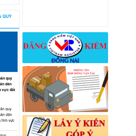
À QUY
ản quy
hân dân
h vực đất
ản quy
hân dân
 lĩnh vực
 quy