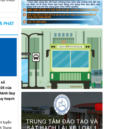
À PHÁT
 số
026 của
 hành Quy
quy hoạch
hi tuyển
nh Trung