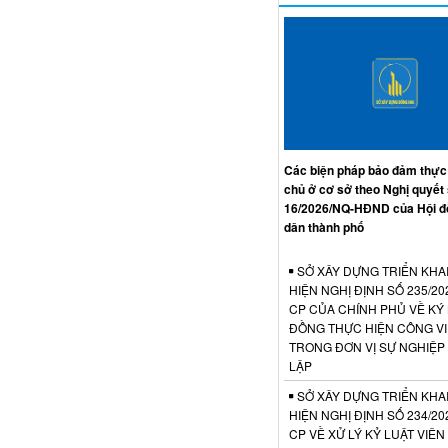
Các biện pháp bảo đảm thực
chủ ở cơ sở theo Nghị quyết
16/2026/NQ-HĐND của Hội đ
dân thành phố
SỞ XÂY DỰNG TRIỂN KHA
HIỆN NGHỊ ĐỊNH SỐ 235/20
CP CỦA CHÍNH PHỦ VỀ KÝ
ĐỒNG THỰC HIỆN CÔNG V
TRONG ĐƠN VỊ SỰ NGHIỆP
LẬP
SỞ XÂY DỰNG TRIỂN KHA
HIỆN NGHỊ ĐỊNH SỐ 234/20
CP VỀ XỬ LÝ KỶ LUẬT VIÊ