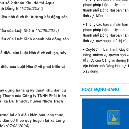
hu số 2 dự án Khu đô thị Aqua
phạm pháp luật do Ủy ban n
(16/08/2024)
ỉnh Đồng N
thành phố Đồng Nai ban hàn
lĩnh vực kiến trúc
liệu nhà ở và thị trường bất động sản
Thông cáo báo chí văn bản
phạm pháp luật do Ủy ban n
(10/09/2024)
điều của Luật Nhà ở
thành phố Đồng Nai ban hàn
điều của Luật Kinh doanh bất động sản
lĩnh vực quy hoạch đô thị và
Quyết định ban hành Quy đ
ố điều của Luật Nhà ở về cải tạo, xây
năng, nhiệm vụ, quyền hạn v
tổ chức của Cảng vụ đường t
địa thành phố Đồng Nai trực 
điều của Luật Nhà ở về phát triển và
Xây dựng
HOẠT ĐỘNG ĐẢNG
Xây dựng hạ tầng kỹ thuật Khu dân cư
g Thành của Công ty TNHH Phát triển
ại xã Đại Phước, huyện Nhơn Trạch
ơng lai đủ điều kiện bán, cho thuê,
u dân cư theo quy hoạch tại xã Long
(07/06/2024)
ld)