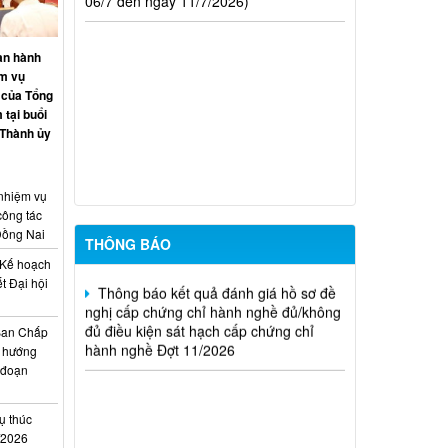
hành nghề hoạt động xây dựng (Đợt
20/2026)
an hành
THÔNG BÁO Về việc kết quả đánh giá
ệm vụ
hồ sơ đề nghị cấp chứng chỉ hành nghề
 của Tổng
đủ (hoặc không đủ) điều kiện sát hạch
 tại buổi
Đợt 17/2026
 Thành ủy
Thông báo kết quả đánh giá hồ sơ đề
nghị cấp chứng chỉ hành nghề đủ/không
 nhiệm vụ
đủ điều kiện sát hạch cấp chứng chỉ
công tác
hành nghề Đợt 10/2026
Đồng Nai
THÔNG BÁO
Thông báo kết quả đánh giá hồ sơ đề
Kế hoạch
nghị cấp chứng chỉ hành nghề đủ/không
t Đại hội
đủ điều kiện sát hạch cấp chứng chỉ
i
hành nghề Đợt 11/2026
Ban Chấp
 hướng
i đoạn
ụ thúc
I/2026