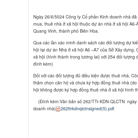
Ngày 26/6/5024 Công ty Cổ phần Kinh doanh nhà đã 
mua, thuê nhà ở xã hội thuộc dự án nhà ở xã hội A
Quang Vinh, thành phố Biên Hòa.
Qua các lần xác minh danh sách các đối tượng dự kiế
hội tại dự án Nhà ở xã hội A6 –A7 của Sở Xây dựng,
xã hội (hình thành trong tương lai) với 254 đối tượn
đính kèm)
Đối với các đối tượng đủ điều kiện được thuê nhà, Cô
thăm chọn căn hộ và chưa ký hợp đồng thuê nhà (do
hội không được ký hợp đồng thuê nhà ở xã hội hình th
(Đính kèm:Văn bản số 262/TTr-KDN-QLCTN ngày 26
doanh nhà)​​
262ttrkdnqlctnsigned(5).pdf