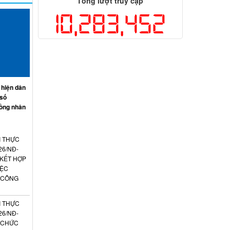
Tổng lượt truy cập
10,283,452
 hiện dân
 số
ồng nhân
I THỰC
26/NĐ-
 KẾT HỢP
IỆC
 CÔNG
I THỰC
26/NĐ-
N CHỨC