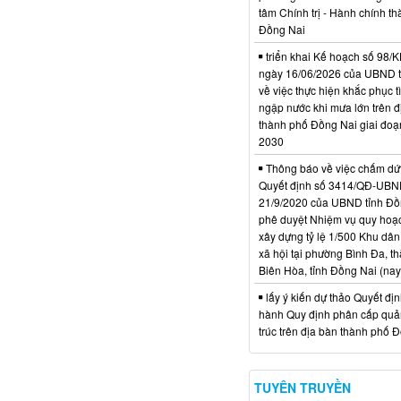
tâm Chính trị - Hành chính t
Đồng Nai
triển khai Kế hoạch số 98
ngày 16/06/2026 của UBND 
về việc thực hiện khắc phục t
ngập nước khi mưa lớn trên đ
thành phố Đồng Nai giai đoạ
2030
Thông báo về việc chấm dứt
Quyết định số 3414/QĐ-UBN
21/9/2020 của UBND tỉnh Đồ
phê duyệt Nhiệm vụ quy hoạch
xây dựng tỷ lệ 1/500 Khu dân
xã hội tại phường Bình Đa, t
Biên Hòa, tỉnh Đồng Nai (nay
lấy ý kiến dự thảo Quyết đị
hành Quy định phân cấp quản
trúc trên địa bàn thành phố 
TUYÊN TRUYỀN