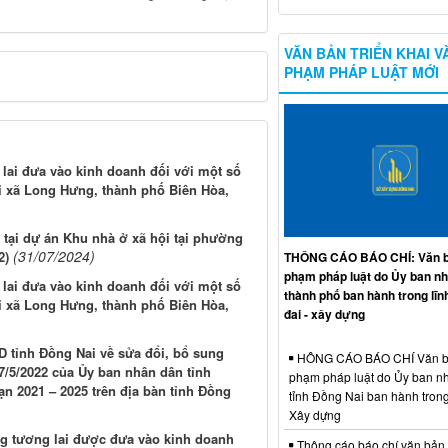
VĂN BẢN TRIỂN KHAI V
PHẠM PHÁP LUẬT MỚI
 lai đưa vào kinh doanh đối với một số
ại xã Long Hưng, thành phố Biên Hòa,
i tại dự án Khu nhà ở xã hội tại phường
(31/07/2024)
2)
THÔNG CÁO BÁO CHÍ: Văn b
phạm pháp luật do Ủy ban n
 lai đưa vào kinh doanh đối với một số
thành phố ban hành trong lĩn
ại xã Long Hưng, thành phố Biên Hòa,
đai - xây dựng
 tỉnh Đồng Nai về sửa đổi, bổ sung
HÔNG CÁO BÁO CHÍ Văn b
/5/2022 của Ủy ban nhân dân tỉnh
phạm pháp luật do Ủy ban n
ạn 2021 – 2025 trên địa bàn tỉnh Đồng
tỉnh Đồng Nai ban hành trong
Xây dựng
ong tương lai được đưa vào kinh doanh
Thông cáo báo chí văn bản