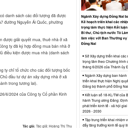
có danh sách các đối tượng đã được
Ngành Xây dựng Đồng Nai b
Kế hoạch triển khai các nhi
6-A7 đường Nguyễn Ái Quốc, phường
trọng tâm thực hiện Kết luận
Bí thư, Chủ tịch nước Tô Lâm
làm việc với Ban Thường vụ
n được giải quyết mua, thuê nhà ở xã
Đồng Nai
 Công ty đã ký hợp đồng mua bán nhà ở
g đủ điều kiện được mua nhà (danh sách
Sở Xây dựng triển khai các
trọng tâm theo Chương trình 
tháng 6/2026 của Thành ủy 
ng ty chỉ tổ chức cho các đối tượng bốc
Ngành Xây dựng ban hành 
 Chủ đầu tư dự án xây dựng nhà ở xã
triển khai thực hiện Nghị quyế
ành trong tương lai).
Đảng bộ thành phố Đồng Na
/6/2024 ​của Công ty Cổ phần Kinh
Kết luận số 18-KL/TW của 
hành Trung ương Đảng: Định
phát triển kinh tế - xã hội gia
2026 - 2030
Tập trung triển khai nhiệm v
đẩy tăng trưởng kinh tế quý I
Tác giả:
Tác giả: Hoàng Thị Thu