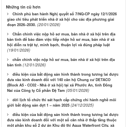
Những tin cũ hơn
Chính phủ ban hành Nghị quyết số 7/NQ-CP ngày 12/1/2026
giao chỉ tiêu phát triển nhà ở xã hội cho các địa phương giai
(20/01/2026)
đoạn 2026–2030.
Chấn chỉnh việc nộp hồ sơ mua, bán nhà ở xã hội trên địa
bàn tỉnh để bảo đảm việc tiếp nhận hồ sơ mua, bán nhà ở xã
hội diễn ra trật tự, minh bạch, thuận lợi và đúng pháp luật
(19/01/2026)
chấn chỉnh việc nộp hồ sơ mua, bán nhà ở xã hội trên địa
(12/01/2026)
bàn tỉnh
điều kiện của bất động sản hình thành trong tương lai được
đưa vào kinh doanh đối với 140 căn hộ Chung cư DETACO
(Block A5 - CC02 - Nhà ở xã hội) tại xã Phước An, tỉnh Đồng
(05/01/2026)
Nai của Công ty Cổ phần Đệ Tam
dời lịch tổ chức thi sát hạch cấp chứng chỉ hành nghề môi
(24/12/2025)
giới bất động sản đợt 1 – năm 2025
điều kiện cùa bất động sản hình thành trong tương lai được
đưa vào kinh doanh đối với một số căn nhà ờ thấp tầng thuộc
một phần khu số 2 dự án Khu đô thị Aqua Waterfront City, xã