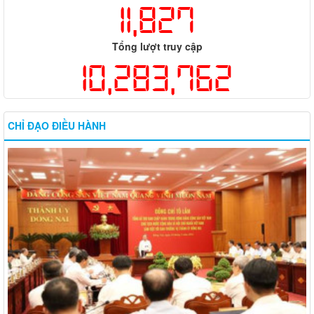
11,827
Tổng lượt truy cập
10,283,762
CHỈ ĐẠO ĐIỀU HÀNH