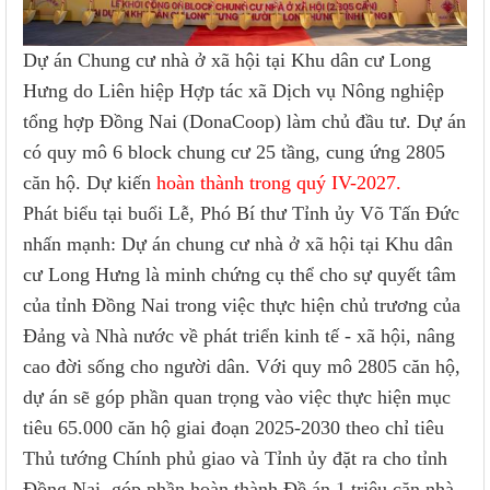
Dự án Chung cư nhà ở xã hội tại Khu dân cư Long
Hưng do Liên hiệp Hợp tác xã Dịch vụ Nông nghiệp
tổng hợp Đồng Nai (DonaCoop) làm chủ đầu tư. Dự án
có quy mô 6 block chung cư 25 tầng, cung ứng 2805
căn hộ. Dự kiến
hoàn thành trong quý IV-2027.
Phát biểu tại buổi Lễ, Phó Bí thư Tỉnh ủy Võ Tấn Đức
nhấn mạnh: Dự án chung cư nhà ở xã hội tại Khu dân
cư Long Hưng là minh chứng cụ thể cho sự quyết tâm
của tỉnh Đồng Nai trong việc thực hiện chủ trương của
Đảng và Nhà nước về phát triển kinh tế - xã hội, nâng
cao đời sống cho người dân. Với quy mô 2805 căn hộ,
dự án sẽ góp phần quan trọng vào việc thực hiện mục
tiêu 65.000 căn hộ giai đoạn 2025-2030 theo chỉ tiêu
Thủ tướng Chính phủ giao và Tỉnh ủy đặt ra cho tỉnh
Đồng Nai, góp phần hoàn thành Đề án 1 triệu căn nhà