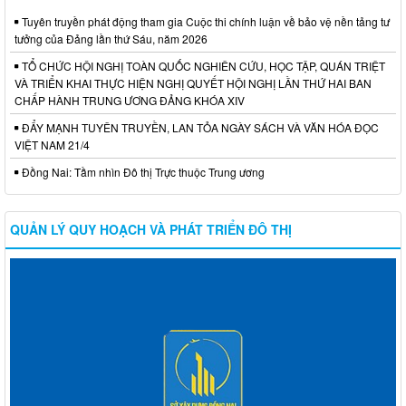
Tuyên truyền phát động tham gia Cuộc thi chính luận về bảo vệ nền tảng tư
tưởng của Đảng lần thứ Sáu, năm 2026
TỔ CHỨC HỘI NGHỊ TOÀN QUỐC NGHIÊN CỨU, HỌC TẬP, QUÁN TRIỆT
VÀ TRIỂN KHAI THỰC HIỆN NGHỊ QUYẾT HỘI NGHỊ LẦN THỨ HAI BAN
CHẤP HÀNH TRUNG ƯƠNG ĐẢNG KHÓA XIV
ĐẨY MẠNH TUYÊN TRUYỀN, LAN TỎA NGÀY SÁCH VÀ VĂN HÓA ĐỌC
VIỆT NAM 21/4
Đồng Nai: Tầm nhìn Đô thị Trực thuộc Trung ương
QUẢN LÝ QUY HOẠCH VÀ PHÁT TRIỂN ĐÔ THỊ