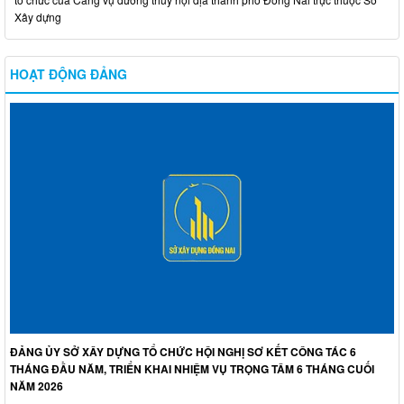
Xây dựng
HOẠT ĐỘNG ĐẢNG
ĐẢNG ỦY SỞ XÂY DỰNG TỔ CHỨC HỘI NGHỊ SƠ KẾT CÔNG TÁC 6
THÁNG ĐẦU NĂM, TRIỂN KHAI NHIỆM VỤ TRỌNG TÂM 6 THÁNG CUỐI
NĂM 2026