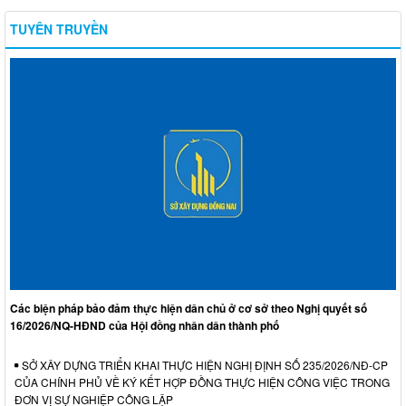
TUYÊN TRUYỀN
Các biện pháp bảo đảm thực hiện dân chủ ở cơ sở theo Nghị quyết số
16/2026/NQ-HĐND của Hội đồng nhân dân thành phố
SỞ XÂY DỰNG TRIỂN KHAI THỰC HIỆN NGHỊ ĐỊNH SỐ 235/2026/NĐ-CP
CỦA CHÍNH PHỦ VỀ KÝ KẾT HỢP ĐỒNG THỰC HIỆN CÔNG VIỆC TRONG
ĐƠN VỊ SỰ NGHIỆP CÔNG LẬP