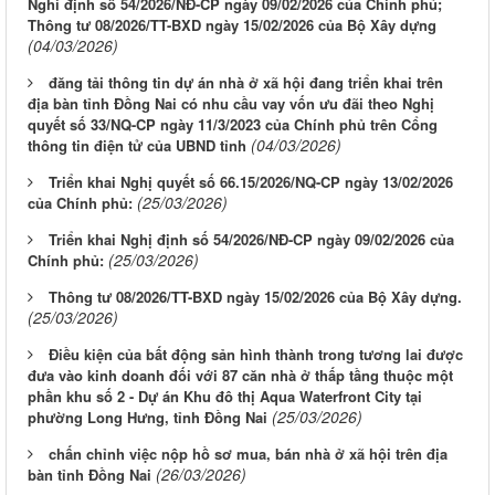
Nghi định số 54/2026/NĐ-CP ngày 09/02/2026 của Chính phủ;
Thông tư 08/2026/TT-BXD ngày 15/02/2026 của Bộ Xây dựng
(04/03/2026)
đăng tải thông tin dự án nhà ở xã hội đang triển khai trên
địa bàn tỉnh Đồng Nai có nhu cầu vay vốn ưu đãi theo Nghị
quyết số 33/NQ-CP ngày 11/3/2023 của Chính phủ trên Cổng
(04/03/2026)
thông tin điện tử của UBND tỉnh
Triển khai Nghị quyết số 66.15/2026/NQ-CP ngày 13/02/2026
(25/03/2026)
của Chính phủ:
Triển khai Nghị định số 54/2026/NĐ-CP ngày 09/02/2026 của
(25/03/2026)
Chính phủ:
Thông tư 08/2026/TT-BXD ngày 15/02/2026 của Bộ Xây dựng.
(25/03/2026)
Điều kiện của bất động sản hình thành trong tương lai được
đưa vào kinh doanh đối với 87 căn nhà ở thấp tầng thuộc một
phần khu số 2 - Dự án Khu đô thị Aqua Waterfront City tại
(25/03/2026)
phường Long Hưng, tỉnh Đồng Nai
chấn chỉnh việc nộp hồ sơ mua, bán nhà ở xã hội trên địa
(26/03/2026)
bàn tỉnh Đồng Nai