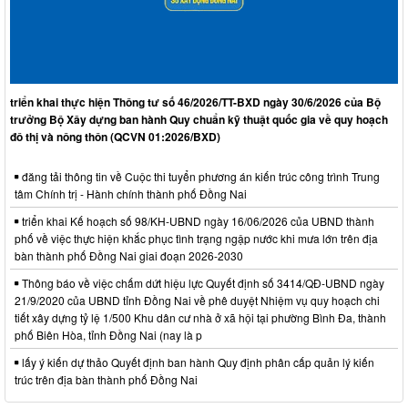
triển khai thực hiện Thông tư số 46/2026/TT-BXD ngày 30/6/2026 của Bộ
trưởng Bộ Xây dựng ban hành Quy chuẩn kỹ thuật quốc gia về quy hoạch
đô thị và nông thôn (QCVN 01:2026/BXD)
đăng tải thông tin về Cuộc thi tuyển phương án kiến trúc công trình Trung
tâm Chính trị - Hành chính thành phố Đồng Nai
triển khai Kế hoạch số 98/KH-UBND ngày 16/06/2026 của UBND thành
phố về việc thực hiện khắc phục tình trạng ngập nước khi mưa lớn trên địa
bàn thành phố Đồng Nai giai đoạn 2026-2030
Thông báo về việc chấm dứt hiệu lực Quyết định số 3414/QĐ-UBND ngày
21/9/2020 của UBND tỉnh Đồng Nai về phê duyệt Nhiệm vụ quy hoạch chi
tiết xây dựng tỷ lệ 1/500 Khu dân cư nhà ở xã hội tại phường Bình Đa, thành
phố Biên Hòa, tỉnh Đồng Nai (nay là p
lấy ý kiến dự thảo Quyết định ban hành Quy định phân cấp quản lý kiến
trúc trên địa bàn thành phố Đồng Nai