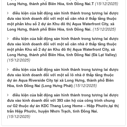
(15/12/2025)
Long Hưng, thành phố Biên Hòa, tinh Đồng Nai.T
điều kiện của bất động sản hình thành trong tương lai được
đưa vào kinh doanh đối với một số căn nhà ở thấp tầng thuộc
một phần khu số 2 dự án Khu đô thị Aqua Waterfront City, xã
(15/12/2025)
Long Hưng, thành phố Biên Hòa, tỉnh Đồng Nai.
điều kiện của bất động sản hình thành trong tương lai được
đưa vào kinh doanh đối với một số căn nhà ở thấp tầng thuộc
một phần Khu số 2 dự án Khu đô thị Aqua Waterfront City, xã
Long Hưng, thành phố Biên Hòa, tỉnh Đồng Nai (Đà Lạt Valley)
(15/12/2025)
điều kiện của bất động sản hình thành trong tương lai được
đưa vào kinh doanh đối với một số lô nhà ở thấp tầng thuộc
dự án Aqua Riverside City tại xã Long Hưng, thành phố Biên
(15/12/2025)
Hòa, tỉnh Đồng Nai (Long Hưng Phát)
điều kiện của bất động sản hình thành trong tương lai được
đưa vào kinh doanh đối với 393 căn hộ của công trình chung
LỊCH CÔNG TÁC CỦA LÃNH ĐẠO SỞ XÂY DỰNG (Từ ngày
cư G2 thuộc dự án KDC Thang Long Home – Hiệp Phước,tại thị
03/8 đến ngày 08/8/2026)
trấn Hiệp Phước, huyện Nhơn Trạch, tỉnh Đồng Nai.
(15/12/2025)
THÔNG BÁO LỊCH CÔNG TÁC CỦA LÃNH ĐẠO SỞ XÂY
DỰNG (Từ ngày 27/7 đến ngày 31/7/2026)