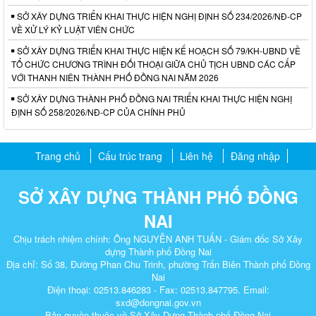
SỞ XÂY DỰNG TRIỂN KHAI THỰC HIỆN NGHỊ ĐỊNH SỐ 234/2026/NĐ-CP
VỀ XỬ LÝ KỶ LUẬT VIÊN CHỨC
SỞ XÂY DỰNG TRIỂN KHAI THỰC HIỆN KẾ HOẠCH SỐ 79/KH-UBND VỀ
TỔ CHỨC CHƯƠNG TRÌNH ĐỐI THOẠI GIỮA CHỦ TỊCH UBND CÁC CẤP
VỚI THANH NIÊN THÀNH PHỐ ĐỒNG NAI NĂM 2026
SỞ XÂY DỰNG THÀNH PHỐ ĐỒNG NAI TRIỂN KHAI THỰC HIỆN NGHỊ
ĐỊNH SỐ 258/2026/NĐ-CP CỦA CHÍNH PHỦ
Trang chủ
Cấu trúc trang
Liên hệ
Đăng nhập
SỞ XÂY DỰNG THÀNH PHỐ ĐỒNG
NAI
Chịu trách nhiệm chính: Ông NGUYỄN ANH TUẤN - Giám đốc Sở Xây
dựng Thành phố Đồng Nai
Địa chỉ: Số 38, Đường Phan Chu Trinh, phường Trấn Biên Thành phố Đồng
Nai
Điện thoại: 02513.846283 - Fax: 02513.847795. Email:
sxd@dongnai.gov.vn
Bản quyền thuộc về Sở Xây Dựng Thành phố Đồng Nai