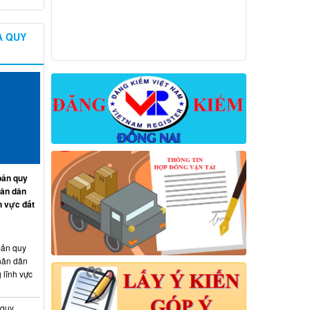
À QUY
ản quy
hân dân
h vực đất
ản quy
hân dân
 lĩnh vực
 quy