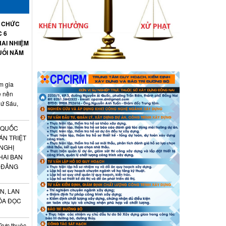
Ổ CHỨC
C 6
AI NHIỆM
UỐI NĂM
m gia
ệ nền
hứ Sáu,
 QUỐC
ÁN TRIỆT
 NGHỊ
HAI BAN
 ĐẢNG
N, LAN
ÓA ĐỌC
Trực thuộc