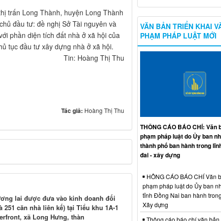
 thị trấn Long Thành, huyện Long Thành
chủ đầu tư: đề nghị Sở Tài nguyên và
VĂN BẢN TRIỂN KHAI V
ới phần diện tích đất nhà ở xã hội của
PHẠM PHÁP LUẬT MỚI
ủ tục đầu tư xây dựng nhà ở xã hội.​​
Tin: Hoàng Thị Thu
Tác giả:
Hoàng Thị Thu
THÔNG CÁO BÁO CHÍ: Văn b
phạm pháp luật do Ủy ban n
thành phố ban hành trong lĩn
đai - xây dựng
HÔNG CÁO BÁO CHÍ Văn b
phạm pháp luật do Ủy ban n
tỉnh Đồng Nai ban hành trong
tương lai được đưa vào kinh doanh đối
Xây dựng
251 căn nhà liên kế) tại Tiểu khu 1A-1
erfront, xã Long Hưng, thàn
Thông cáo báo chí văn bản