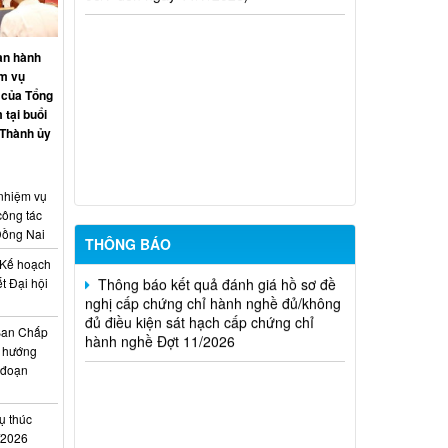
hành nghề hoạt động xây dựng (Đợt
20/2026)
an hành
THÔNG BÁO Về việc kết quả đánh giá
ệm vụ
hồ sơ đề nghị cấp chứng chỉ hành nghề
 của Tổng
đủ (hoặc không đủ) điều kiện sát hạch
 tại buổi
Đợt 17/2026
 Thành ủy
Thông báo kết quả đánh giá hồ sơ đề
nghị cấp chứng chỉ hành nghề đủ/không
 nhiệm vụ
đủ điều kiện sát hạch cấp chứng chỉ
công tác
hành nghề Đợt 10/2026
Đồng Nai
THÔNG BÁO
Thông báo kết quả đánh giá hồ sơ đề
Kế hoạch
nghị cấp chứng chỉ hành nghề đủ/không
t Đại hội
đủ điều kiện sát hạch cấp chứng chỉ
i
hành nghề Đợt 11/2026
Ban Chấp
 hướng
i đoạn
ụ thúc
I/2026