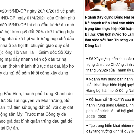
00/2015/NĐ-CP ngày 20/10/2015 vể phát
Ngành Xây dựng Đồng Nai b
021/NĐ-CP ngày 01/4/2021 của Chính phủ
Kế hoạch triển khai các nhi
00/2015/NĐ-CP thì chủ đầu tư dự án nhà
trọng tâm thực hiện Kết luận
xã hội trên quỹ đất 20% (trừ trường hợp
Bí thư, Chủ tịch nước Tô Lâm
ựng nhà ở xã hội và trường hợp chủ đầu
làm việc với Ban Thường vụ
nhà ở xã hội thì chuyển giao quỹ đất
Đồng Nai
án): ông Hồ văn Hà – Giám đốc Sở Xây
Sở Xây dựng triển khai các
ng mại đẩy nhanh tiến độ đầu tư hạ
trọng tâm theo Chương trình 
quan (hoàn thành thủ tục đất đai, lập hồ
tháng 6/2026 của Thành ủy 
 xây dựng) để sớm khởi công xây dựng
Ngành Xây dựng ban hành 
triển khai thực hiện Nghị quyế
Đảng bộ thành phố Đồng Na
ờng Bảo Vinh, thành phố Long Khánh do
Kết luận số 18-KL/TW của 
tư: Sở Tài nguyên và Môi trường, Sở
hành Trung ương Đảng: Định
n trả tiền sử dụng đất đối với quỹ đất
phát triển kinh tế - xã hội gia
động sản Mỹ. Trước mắt Công ty đề
2026 - 2030
heo giá đất bình quân trúng đấu giá để
Tập trung triển khai nhiệm v
tại Dự án.
đẩy tăng trưởng kinh tế quý I