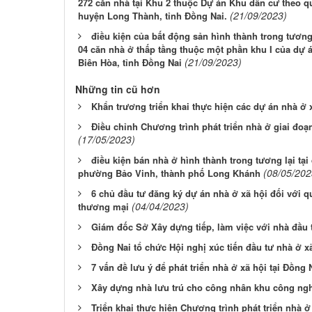
272 căn nhà tại Khu 2 thuộc Dự án Khu dân cư theo qu
(21/09/2023)
huyện Long Thành, tỉnh Đồng Nai.
điều kiện của bất động sản hình thành trong tươn
04 căn nhà ở thấp tầng thuộc một phần khu I của dự 
(21/09/2023)
Biên Hòa, tỉnh Đồng Nai
Những tin cũ hơn
Khẩn trương triển khai thực hiện các dự án nhà ở x
Điều chỉnh Chương trình phát triển nhà ở giai đoạn
(17/05/2023)
điều kiện bán nhà ở hình thành trong tương lại tại
(08/05/202
phường Bảo Vinh, thành phố Long Khánh
6 chủ đầu tư đăng ký dự án nhà ở xã hội đối với 
(04/04/2023)
thương mại
Giám đốc Sở Xây dựng tiếp, làm việc với nhà đầu 
Đồng Nai tổ chức Hội nghị xúc tiến đầu tư nhà ở x
7 vấn đề lưu ý để phát triển nhà ở xã hội tại Đồng 
Xây dựng nhà lưu trú cho công nhân khu công ng
Triển khai thực hiện Chương trình phát triển nhà ở