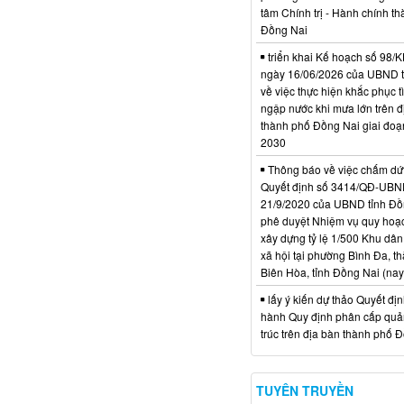
tâm Chính trị - Hành chính t
Đồng Nai
triển khai Kế hoạch số 98
ngày 16/06/2026 của UBND 
về việc thực hiện khắc phục t
ngập nước khi mưa lớn trên đ
thành phố Đồng Nai giai đoạ
2030
Thông báo về việc chấm dứt
Quyết định số 3414/QĐ-UBN
21/9/2020 của UBND tỉnh Đồ
phê duyệt Nhiệm vụ quy hoạch
xây dựng tỷ lệ 1/500 Khu dân
xã hội tại phường Bình Đa, t
Biên Hòa, tỉnh Đồng Nai (nay
lấy ý kiến dự thảo Quyết đị
hành Quy định phân cấp quản
trúc trên địa bàn thành phố 
TUYÊN TRUYỀN