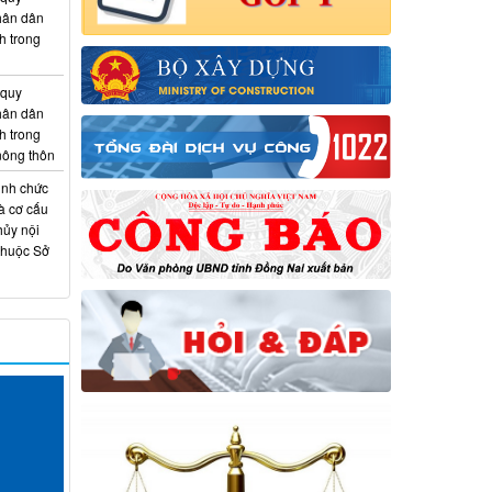
hân dân
h trong
 quy
hân dân
h trong
 nông thôn
ịnh chức
à cơ cấu
hủy nội
thuộc Sở