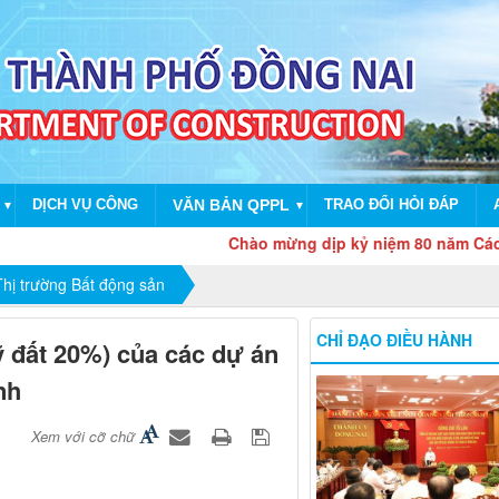
DỊCH VỤ CÔNG
VĂN BẢN QPPL
TRAO ĐỔI HỎI ĐÁP
▼
▼
Chào mừng dịp kỷ niệm 80 năm Cách mạng 
hị trường Bất động sản
CHỈ ĐẠO ĐIỀU HÀNH
ỹ đất 20%) của các dự án
nh
Xem với cỡ chữ