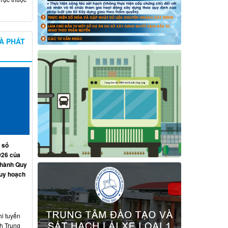
À PHÁT
 số
026 của
 hành Quy
quy hoạch
hi tuyển
nh Trung