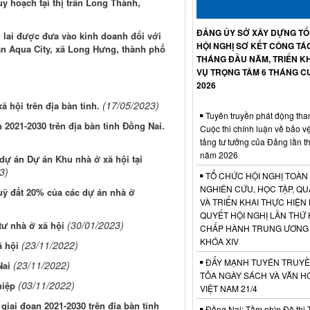
y hoạch tại thị trấn Long Thành,
ĐẢNG ỦY SỞ XÂY DỰNG T
g lai được đưa vào kinh doanh đối với
HỘI NGHỊ SƠ KẾT CÔNG TÁ
án Aqua City, xã Long Hưng, thành phố
THÁNG ĐẦU NĂM, TRIỂN KH
VỤ TRỌNG TÂM 6 THÁNG C
2026
(17/05/2023)
ã hội trên địa bàn tỉnh.
Tuyên truyền phát động tha
 2021-2030 trên địa bàn tỉnh Đồng Nai.
Cuộc thi chính luận về bảo v
tảng tư tưởng của Đảng lần t
năm 2026
 dự án Dự án Khu nhà ở xã hội tại
3)
TỔ CHỨC HỘI NGHỊ TOÀN
NGHIÊN CỨU, HỌC TẬP, QU
quỹ đất 20% của các dự án nhà ở
VÀ TRIỂN KHAI THỰC HIỆN
QUYẾT HỘI NGHỊ LẦN THỨ 
(30/01/2023)
tư nhà ở xã hội
CHẤP HÀNH TRUNG ƯƠNG
KHÓA XIV
(23/11/2022)
ã hội
ĐẨY MẠNH TUYÊN TRUYỀ
(23/11/2022)
Nai
TỎA NGÀY SÁCH VÀ VĂN H
(03/11/2022)
hiệp
VIỆT NAM 21/4
 giai đoạn 2021-2030 trên địa bàn tỉnh
Đồng Nai: Tầm nhìn Đô thị 