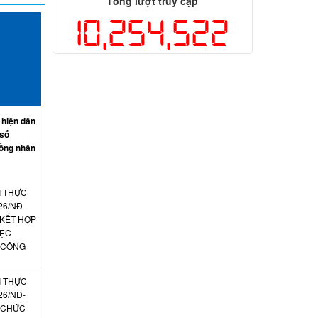
Tổng lượt truy cập
10,254,522
 hiện dân
 số
ồng nhân
I THỰC
26/NĐ-
 KẾT HỢP
IỆC
 CÔNG
I THỰC
26/NĐ-
N CHỨC