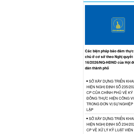
Các biện pháp bảo đảm thực
chủ ở cơ sở theo Nghị quyết
16/2026/NQ-HĐND của Hội đ
dân thành phố
SỞ XÂY DỰNG TRIỂN KHA
HIỆN NGHỊ ĐỊNH SỐ 235/20
CP CỦA CHÍNH PHỦ VỀ KÝ
ĐỒNG THỰC HIỆN CÔNG V
TRONG ĐƠN VỊ SỰ NGHIỆP
LẬP
SỞ XÂY DỰNG TRIỂN KHA
HIỆN NGHỊ ĐỊNH SỐ 234/20
CP VỀ XỬ LÝ KỶ LUẬT VIÊ