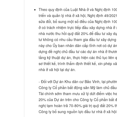
Theo quy định của Luật Nhà ở và Nghị định 1
triển và quản lý nhà ở xã hội, Nghị định 49/2
sửa đổi, bổ sung một số điều của Nghị định 1
ở có trách nhiệm trực tiếp đầu xây dựng nhà ở 
nhà nước thu hồi quỹ đất 20% để đầu tư xây d
tư không có nhu cầu tham gia đầu tư xây dựng 
này cho Ủy ban nhân dân cấp tỉnh nơi có dự 
dựng đề nghị chủ đầu tư các dự án nhà ở thươ
tầng kỹ thuật dự án, thực hiện các thủ tục liên 
sơ thiết kế, trình thẩm định thiết kế, xin phép
nhà ở xã hội tại dự án.
- Đối với Dự án Khu dân cư Bảo Vinh, tại phư
Công ty Cổ phần bất động sản Mỹ làm chủ đầu 
Tài chính sớm tham mưu xử lý dứt điểm việc hoà
20% của Dự án trên cho Công ty Cổ phần bất 
nghị tạm hoàn trả 70-80% giá trị quỹ đất 20% t
Công ty bổ sung nguồn lực đầu tư nhà ở xã hội 