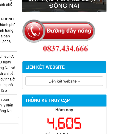
hành phố
/KH-UBND
thành phố
ình trạng
ịa bàn
n 2026-
 hiệu lực
D ngày
LIÊN KẾT WEBSITE
ng Nai về
 chi tiết
 cư nhà ở
Liên kết website
hành phố
 là p
nh ban
THỐNG KÊ TRUY CẬP
 lý kiến
Hôm nay
Đồng Nai
4,605