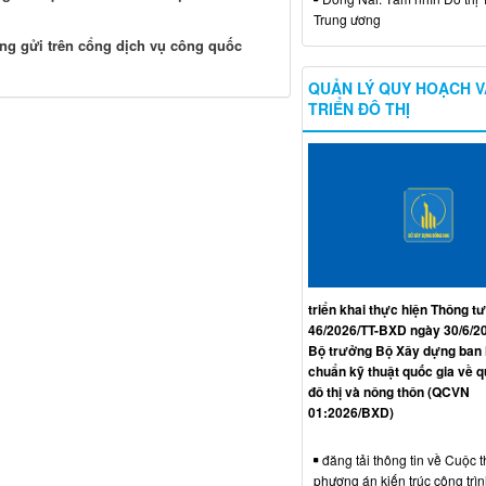
Trung ương
ng gửi trên cổng dịch vụ công quốc
QUẢN LÝ QUY HOẠCH V
TRIỂN ĐÔ THỊ
triển khai thực hiện Thông tư
46/2026/TT-BXD ngày 30/6/2
Bộ trưởng Bộ Xây dựng ban
chuẩn kỹ thuật quốc gia về 
đô thị và nông thôn (QCVN
01:2026/BXD)
đăng tải thông tin về Cuộc t
phương án kiến trúc công trì