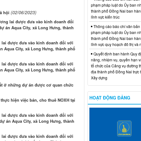
phạm pháp luật do Ủy ban n
thành phố Đồng Nai ban hàn
(02/06/2023)
ã hội
lĩnh vực kiến trúc
tương lai được đưa vào kinh doanh đối
Thông cáo báo chí văn bản
 dự án Aqua City, xã Long Hưng, thành
phạm pháp luật do Ủy ban n
thành phố Đồng Nai ban hàn
g lai được đưa vào kinh doanh đối với
lĩnh vực quy hoạch đô thị và
án Aqua City, xã Long Hưng, thành phố
Quyết định ban hành Quy đ
năng, nhiệm vụ, quyền hạn v
g lai được đưa vào kinh doanh đối với
tổ chức của Cảng vụ đường t
án Aqua City, xã Long Hưng, thành phố
địa thành phố Đồng Nai trực 
Xây dựng
ất ở những dự án được cơ quan chức
HOẠT ĐỘNG ĐẢNG
thực hiện việc bán, cho thuê NOXH tại
g lai được đưa vào kinh doanh đối với
 dự án Aqua City, xã Long Hưng, thành
g lai được đưa vào kinh doanh đối với