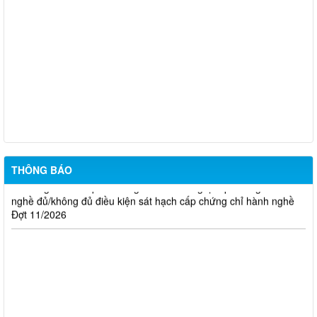
Thông báo Kết quả đánh giá hồ sơ đủ (hoặc không đủ) điều
kiện cấp chứng chỉ hành nghề hoạt động xây dựng (Đợt 20/2026)
THÔNG BÁO Về việc kết quả đánh giá hồ sơ đề nghị cấp
chứng chỉ hành nghề đủ (hoặc không đủ) điều kiện sát hạch Đợt
17/2026
Thông báo kết quả đánh giá hồ sơ đề nghị cấp chứng chỉ hành
nghề đủ/không đủ điều kiện sát hạch cấp chứng chỉ hành nghề
Đợt 10/2026
THÔNG BÁO
Thông báo kết quả đánh giá hồ sơ đề nghị cấp chứng chỉ hành
nghề đủ/không đủ điều kiện sát hạch cấp chứng chỉ hành nghề
Đợt 11/2026