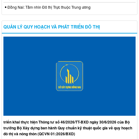
Đồng Nai: Tầm nhìn Đô thị Trực thuộc Trung ương
QUẢN LÝ QUY HOẠCH VÀ PHÁT TRIỂN ĐÔ THỊ
triển khai thực hiện Thông tư số 46/2026/TT-BXD ngày 30/6/2026 của Bộ
trưởng Bộ Xây dựng ban hành Quy chuẩn kỹ thuật quốc gia về quy hoạch
đô thị và nông thôn (QCVN 01:2026/BXD)