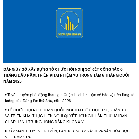
ĐẢNG ỦY SỞ XÂY DỰNG TỔ CHỨC HỘI NGHỊ SƠ KẾT CÔNG TÁC 6
THÁNG ĐẦU NĂM, TRIỂN KHAI NHIỆM VỤ TRỌNG TÂM 6 THÁNG CUỐI
NĂM 2026
Tuyên truyền phát động tham gia Cuộc thi chính luận về bảo vệ nền tảng tư
tưởng của Đảng lần thứ Sáu, năm 2026
TỔ CHỨC HỘI NGHỊ TOÀN QUỐC NGHIÊN CỨU, HỌC TẬP, QUÁN TRIỆT
VÀ TRIỂN KHAI THỰC HIỆN NGHỊ QUYẾT HỘI NGHỊ LẦN THỨ HAI BAN
CHẤP HÀNH TRUNG ƯƠNG ĐẢNG KHÓA XIV
ĐẨY MẠNH TUYÊN TRUYỀN, LAN TỎA NGÀY SÁCH VÀ VĂN HÓA ĐỌC
VIỆT NAM 21/4