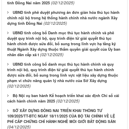
(02/12/2025)
tỉnh Đồng Nai năm 2025
UBND tỉnh phê duyệt phương án đơn giản hóa thủ tục hành
chính nội bộ trong hệ thống hành chính nhà nước ngành Xây
(02/12/2025)
dựng tỉnh Đồng Nai
UBND tỉnh công bố Danh mục thủ tục hành chính và phê
duyệt quy trình nội bộ, quy trình điện tử giải quyết thủ tục
hành chính được sửa đổi, bổ sung trong lĩnh vực hạ tầng kỹ
thuật Ngành Xây dựng thuộc thẩm quyền giải quyết của Ủy ban
(02/12/2025)
nhân dân cấp xã t
UBND tỉnh công bố danh mục thủ tục hành chính và quy
trình nội bộ, quy trình điện tử giải quyết thủ tục hành chính
được sửa đổi, bổ sung trong lĩnh vực vật liệu xây dựng thuộc
phạm vi chức năng quản lý nhà nước của Sở Xây dựng
(02/12/2025)
Bộ Nội vụ ban hành Kế hoạch triển khai xác định Chỉ số cải
(02/12/2025)
cách hành chính năm 2025
SỞ XÂY DỰNG ĐỒNG NAI TRIỂN KHAI THÔNG TƯ
109/2025/TT-BTC NGÀY 18/11/2025 CỦA BỘ TÀI CHÍNH VỀ LỆ
PHÍ CẤP CHỨNG CHỈ HÀNH NGHỀ MÔI GIỚI BẤT ĐỘNG SẢN
(04/12/2025)