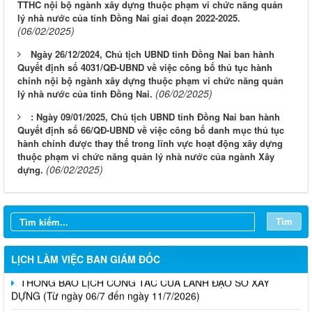
TTHC nội bộ ngành xây dựng thuộc phạm vi chức năng quản
lý nhà nước của tỉnh Đồng Nai giai đoạn 2022-2025.
(06/02/2025)
Ngày 26/12/2024, Chủ tịch UBND tỉnh Đồng Nai ban hành
Quyết định số 4031/QĐ-UBND về việc công bố thủ tục hành
chính nội bộ ngành xây dựng thuộc phạm vi chức năng quản
(06/02/2025)
lý nhà nước của tỉnh Đồng Nai.
: Ngày 09/01/2025, Chủ tịch UBND tỉnh Đồng Nai ban hành
Quyết định số 66/QĐ-UBND về việc công bố danh mục thủ tục
hành chính được thay thế trong lĩnh vực hoạt động xây dựng
LỊCH CÔNG TÁC CỦA LÃNH ĐẠO SỞ XÂY DỰNG (Từ ngày
thuộc phạm vi chức năng quản lý nhà nước của ngành Xây
03/8 đến ngày 08/8/2026)
(06/02/2025)
dựng.
THÔNG BÁO LỊCH CÔNG TÁC CỦA LÃNH ĐẠO SỞ XÂY
DỰNG (Từ ngày 27/7 đến ngày 31/7/2026)
Tìm
THÔNG BÁO LỊCH CÔNG TÁC CỦA LÃNH ĐẠO SỞ XÂY
DỰNG (Từ ngày 20/7 đến ngày 25/7/2026)
LỊCH LÀM VIỆC BAN GIÁM ĐỐC
THÔNG BÁO LỊCH CÔNG TÁC CỦA LÃNH ĐẠO SỞ XÂY
DỰNG (Từ ngày 06/7 đến ngày 11/7/2026)