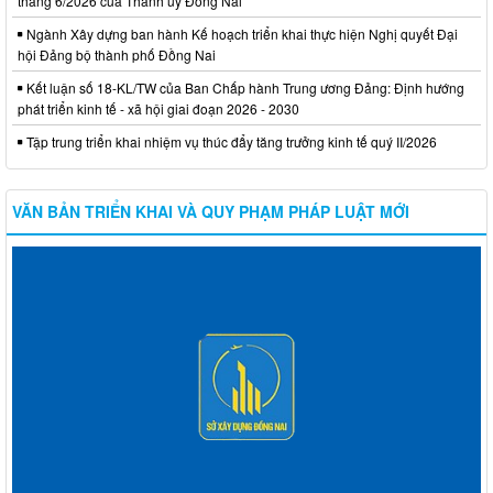
tháng 6/2026 của Thành ủy Đồng Nai
Ngành Xây dựng ban hành Kế hoạch triển khai thực hiện Nghị quyết Đại
hội Đảng bộ thành phố Đồng Nai
Kết luận số 18-KL/TW của Ban Chấp hành Trung ương Đảng: Định hướng
phát triển kinh tế - xã hội giai đoạn 2026 - 2030
Tập trung triển khai nhiệm vụ thúc đẩy tăng trưởng kinh tế quý II/2026
VĂN BẢN TRIỂN KHAI VÀ QUY PHẠM PHÁP LUẬT MỚI