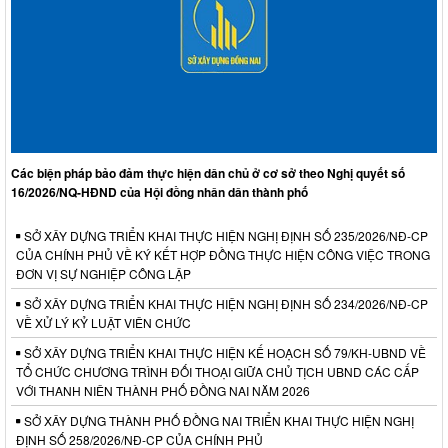
Các biện pháp bảo đảm thực hiện dân chủ ở cơ sở theo Nghị quyết số
16/2026/NQ-HĐND của Hội đồng nhân dân thành phố
SỞ XÂY DỰNG TRIỂN KHAI THỰC HIỆN NGHỊ ĐỊNH SỐ 235/2026/NĐ-CP
CỦA CHÍNH PHỦ VỀ KÝ KẾT HỢP ĐỒNG THỰC HIỆN CÔNG VIỆC TRONG
ĐƠN VỊ SỰ NGHIỆP CÔNG LẬP
SỞ XÂY DỰNG TRIỂN KHAI THỰC HIỆN NGHỊ ĐỊNH SỐ 234/2026/NĐ-CP
VỀ XỬ LÝ KỶ LUẬT VIÊN CHỨC
SỞ XÂY DỰNG TRIỂN KHAI THỰC HIỆN KẾ HOẠCH SỐ 79/KH-UBND VỀ
TỔ CHỨC CHƯƠNG TRÌNH ĐỐI THOẠI GIỮA CHỦ TỊCH UBND CÁC CẤP
VỚI THANH NIÊN THÀNH PHỐ ĐỒNG NAI NĂM 2026
SỞ XÂY DỰNG THÀNH PHỐ ĐỒNG NAI TRIỂN KHAI THỰC HIỆN NGHỊ
ĐỊNH SỐ 258/2026/NĐ-CP CỦA CHÍNH PHỦ