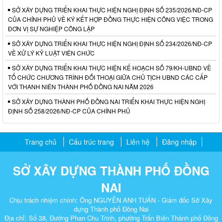
SỞ XÂY DỰNG TRIỂN KHAI THỰC HIỆN NGHỊ ĐỊNH SỐ 235/2026/NĐ-CP
CỦA CHÍNH PHỦ VỀ KÝ KẾT HỢP ĐỒNG THỰC HIỆN CÔNG VIỆC TRONG
ĐƠN VỊ SỰ NGHIỆP CÔNG LẬP
SỞ XÂY DỰNG TRIỂN KHAI THỰC HIỆN NGHỊ ĐỊNH SỐ 234/2026/NĐ-CP
VỀ XỬ LÝ KỶ LUẬT VIÊN CHỨC
SỞ XÂY DỰNG TRIỂN KHAI THỰC HIỆN KẾ HOẠCH SỐ 79/KH-UBND VỀ
TỔ CHỨC CHƯƠNG TRÌNH ĐỐI THOẠI GIỮA CHỦ TỊCH UBND CÁC CẤP
VỚI THANH NIÊN THÀNH PHỐ ĐỒNG NAI NĂM 2026
SỞ XÂY DỰNG THÀNH PHỐ ĐỒNG NAI TRIỂN KHAI THỰC HIỆN NGHỊ
ĐỊNH SỐ 258/2026/NĐ-CP CỦA CHÍNH PHỦ
Trang chủ
Cấu trúc trang
Liên hệ
Đăng nhập
SỞ XÂY DỰNG THÀNH PHỐ ĐỒNG
NAI
Chịu trách nhiệm chính: Ông NGUYỄN ANH TUẤN - Giám đốc Sở Xây
dựng Thành phố Đồng Nai
Địa chỉ: Số 38, Đường Phan Chu Trinh, phường Trấn Biên Thành phố Đồng