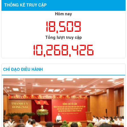
THỐNG KÊ TRUY CẬP
Hôm nay
18,509
Tổng lượt truy cập
10,268,426
CHỈ ĐẠO ĐIỀU HÀNH