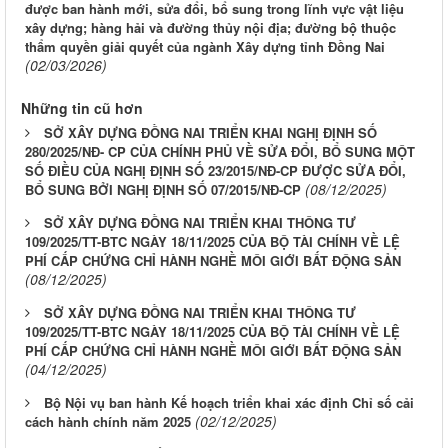
được ban hành mới, sửa đổi, bổ sung trong lĩnh vực vật liệu
xây dựng; hàng hải và đường thủy nội địa; đường bộ thuộc
thẩm quyền giải quyết của ngành Xây dựng tỉnh Đồng Nai
(02/03/2026)
Những tin cũ hơn
SỞ XÂY DỰNG ĐỒNG NAI TRIỂN KHAI NGHỊ ĐỊNH SỐ
280/2025/NĐ- CP CỦA CHÍNH PHỦ VỀ SỬA ĐỔI, BỔ SUNG MỘT
SỐ ĐIỀU CỦA NGHỊ ĐỊNH SỐ 23/2015/NĐ-CP ĐƯỢC SỬA ĐỔI,
(08/12/2025)
BỔ SUNG BỞI NGHỊ ĐỊNH SỐ 07/2015/NĐ-CP
SỞ XÂY DỰNG ĐỒNG NAI TRIỂN KHAI THÔNG TƯ
109/2025/TT-BTC NGÀY 18/11/2025 CỦA BỘ TÀI CHÍNH VỀ LỆ
PHÍ CẤP CHỨNG CHỈ HÀNH NGHỀ MÔI GIỚI BẤT ĐỘNG SẢN
(08/12/2025)
SỞ XÂY DỰNG ĐỒNG NAI TRIỂN KHAI THÔNG TƯ
109/2025/TT-BTC NGÀY 18/11/2025 CỦA BỘ TÀI CHÍNH VỀ LỆ
PHÍ CẤP CHỨNG CHỈ HÀNH NGHỀ MÔI GIỚI BẤT ĐỘNG SẢN
(04/12/2025)
Bộ Nội vụ ban hành Kế hoạch triển khai xác định Chỉ số cải
(02/12/2025)
cách hành chính năm 2025