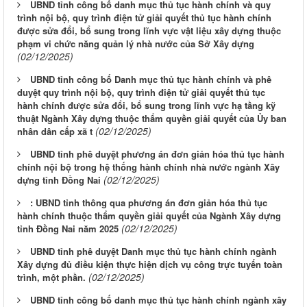
UBND tỉnh công bố danh mục thủ tục hành chính và quy
trình nội bộ, quy trình điện tử giải quyết thủ tục hành chính
được sửa đổi, bổ sung trong lĩnh vực vật liệu xây dựng thuộc
phạm vi chức năng quản lý nhà nước của Sở Xây dựng
(02/12/2025)
UBND tỉnh công bố Danh mục thủ tục hành chính và phê
duyệt quy trình nội bộ, quy trình điện tử giải quyết thủ tục
hành chính được sửa đổi, bổ sung trong lĩnh vực hạ tầng kỹ
thuật Ngành Xây dựng thuộc thẩm quyền giải quyết của Ủy ban
(02/12/2025)
nhân dân cấp xã t
UBND tỉnh phê duyệt phương án đơn giản hóa thủ tục hành
chính nội bộ trong hệ thống hành chính nhà nước ngành Xây
(02/12/2025)
dựng tỉnh Đồng Nai
: UBND tỉnh thông qua phương án đơn giản hóa thủ tục
hành chính thuộc thẩm quyền giải quyết của Ngành Xây dựng
(02/12/2025)
tỉnh Đồng Nai năm 2025
UBND tỉnh phê duyệt Danh mục thủ tục hành chính ngành
Xây dựng đủ điều kiện thực hiện dịch vụ công trực tuyến toàn
(02/12/2025)
trình, một phần.
UBND tỉnh công bố danh mục thủ tục hành chính ngành xây