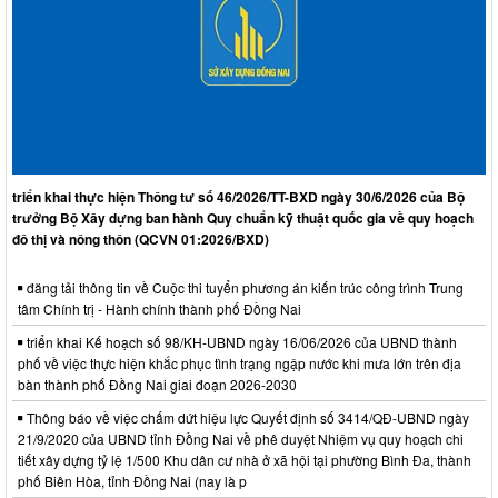
triển khai thực hiện Thông tư số 46/2026/TT-BXD ngày 30/6/2026 của Bộ
trưởng Bộ Xây dựng ban hành Quy chuẩn kỹ thuật quốc gia về quy hoạch
đô thị và nông thôn (QCVN 01:2026/BXD)
đăng tải thông tin về Cuộc thi tuyển phương án kiến trúc công trình Trung
tâm Chính trị - Hành chính thành phố Đồng Nai
triển khai Kế hoạch số 98/KH-UBND ngày 16/06/2026 của UBND thành
phố về việc thực hiện khắc phục tình trạng ngập nước khi mưa lớn trên địa
bàn thành phố Đồng Nai giai đoạn 2026-2030
Thông báo về việc chấm dứt hiệu lực Quyết định số 3414/QĐ-UBND ngày
21/9/2020 của UBND tỉnh Đồng Nai về phê duyệt Nhiệm vụ quy hoạch chi
tiết xây dựng tỷ lệ 1/500 Khu dân cư nhà ở xã hội tại phường Bình Đa, thành
phố Biên Hòa, tỉnh Đồng Nai (nay là p