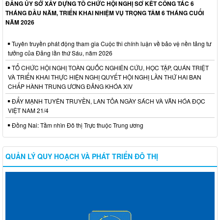
ĐẢNG ỦY SỞ XÂY DỰNG TỔ CHỨC HỘI NGHỊ SƠ KẾT CÔNG TÁC 6
THÁNG ĐẦU NĂM, TRIỂN KHAI NHIỆM VỤ TRỌNG TÂM 6 THÁNG CUỐI
NĂM 2026
Tuyên truyền phát động tham gia Cuộc thi chính luận về bảo vệ nền tảng tư
tưởng của Đảng lần thứ Sáu, năm 2026
TỔ CHỨC HỘI NGHỊ TOÀN QUỐC NGHIÊN CỨU, HỌC TẬP, QUÁN TRIỆT
VÀ TRIỂN KHAI THỰC HIỆN NGHỊ QUYẾT HỘI NGHỊ LẦN THỨ HAI BAN
CHẤP HÀNH TRUNG ƯƠNG ĐẢNG KHÓA XIV
ĐẨY MẠNH TUYÊN TRUYỀN, LAN TỎA NGÀY SÁCH VÀ VĂN HÓA ĐỌC
VIỆT NAM 21/4
Đồng Nai: Tầm nhìn Đô thị Trực thuộc Trung ương
QUẢN LÝ QUY HOẠCH VÀ PHÁT TRIỂN ĐÔ THỊ