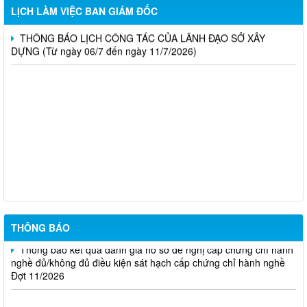
DỰNG (Từ ngày 20/7 đến ngày 25/7/2026)
LỊCH LÀM VIỆC BAN GIÁM ĐỐC
THÔNG BÁO LỊCH CÔNG TÁC CỦA LÃNH ĐẠO SỞ XÂY
DỰNG (Từ ngày 06/7 đến ngày 11/7/2026)
Thông báo Kết quả đánh giá hồ sơ đủ (hoặc không đủ) điều
kiện cấp chứng chỉ hành nghề hoạt động xây dựng (Đợt 20/2026)
THÔNG BÁO Về việc kết quả đánh giá hồ sơ đề nghị cấp
chứng chỉ hành nghề đủ (hoặc không đủ) điều kiện sát hạch Đợt
17/2026
Thông báo kết quả đánh giá hồ sơ đề nghị cấp chứng chỉ hành
nghề đủ/không đủ điều kiện sát hạch cấp chứng chỉ hành nghề
Đợt 10/2026
THÔNG BÁO
Thông báo kết quả đánh giá hồ sơ đề nghị cấp chứng chỉ hành
nghề đủ/không đủ điều kiện sát hạch cấp chứng chỉ hành nghề
Đợt 11/2026