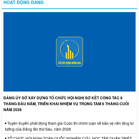
HOẠT ĐỘNG ĐẢNG
ĐẢNG ỦY SỞ XÂY DỰNG TỔ CHỨC HỘI NGHỊ SƠ KẾT CÔNG TÁC 6
THÁNG ĐẦU NĂM, TRIỂN KHAI NHIỆM VỤ TRỌNG TÂM 6 THÁNG CUỐI
NĂM 2026
Tuyên truyền phát động tham gia Cuộc thi chính luận về bảo vệ nền tảng tư
tưởng của Đảng lần thứ Sáu, năm 2026
TỔ CHỨC HỘI NGHỊ TOÀN QUỐC NGHIÊN CỨU, HỌC TẬP, QUÁN TRIỆT