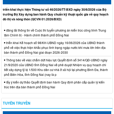
triển khai thực hiện Thông tư số 46/2026/TT-BXD ngày 30/6/2026 của Bộ
trưởng Bộ Xây dựng ban hành Quy chuẩn kỹ thuật quốc gia về quy hoạch
đô thị và nông thôn (QCVN 01:2026/BXD)
đăng tải thông tin về Cuộc thi tuyển phương án kiến trúc công trình Trung
tâm Chính trị - Hành chính thành phố Đồng Nai
triển khai Kế hoạch số 98/KH-UBND ngày 16/06/2026 của UBND thành
phố về việc thực hiện khắc phục tình trạng ngập nước khi mưa lớn trên địa
bàn thành phố Đồng Nai giai đoạn 2026-2030
Thông báo về việc chấm dứt hiệu lực Quyết định số 3414/QĐ-UBND ngày
21/9/2020 của UBND tỉnh Đồng Nai về phê duyệt Nhiệm vụ quy hoạch chi
tiết xây dựng tỷ lệ 1/500 Khu dân cư nhà ở xã hội tại phường Bình Đa, thành
phố Biên Hòa, tỉnh Đồng Nai (nay là p
lấy ý kiến dự thảo Quyết định ban hành Quy định phân cấp quản lý kiến
trúc trên địa bàn thành phố Đồng Nai
TUYÊN TRUYỀN