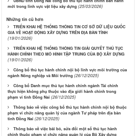
UBND tỉnh Đồng Nai công bố thủ tục hành chính ban hành
(25/03/2026)
mới trong lĩnh vực vật liệu xây dựng
Những tin cũ hơn
TRIỂN KHAI HỆ THỐNG THÔNG TIN CƠ SỞ DỮ LIỆU QUỐC
GIA VỀ HOẠT ĐỘNG XÂY DỰNG TRÊN ĐỊA BÀN TỈNH
(19/01/2026)
TRIỂN KHAI HỆ THỐNG THÔNG TIN GIẢI QUYẾT THỦ TỤC
HÀNH CHÍNH THEO MÔ HÌNH TẬP TRUNG CỦA BỘ XÂY DỰNG
(19/01/2026)
Công bố thủ tục hành chính nội bộ lĩnh vực môi trường của
(26/12/2025)
ngành Nông nghiệp và Môi trường
Công bố Danh mục thủ tục hành chính ngành Tài chính
thực hiện không phụ thuộc vào địa giới hành chính trong
(26/12/2025)
phạm vi tỉnh Đồng Nai
Thông báo về việc công bố thủ tục hành chính nội bộ thuộc
phạm vi chức năng quản lý của ngành Tư pháp trên địa bàn
(26/12/2025)
tỉnh Đồng Nai
Thông báo về việc bãi bỏ, sửa đổi một số thủ tục hành
chính thuộc phạm vi chức năng quản lý của Bộ Xây dựng