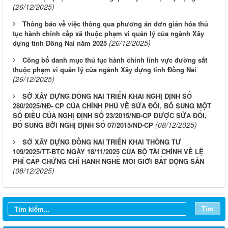
(26/12/2025)
Thông báo về việc thông qua phương án đơn giản hóa thủ
tục hành chính cấp xã thuộc phạm vi quản lý của ngành Xây
(26/12/2025)
dựng tỉnh Đồng Nai năm 2025
Công bố danh mục thủ tục hành chính lĩnh vực đường sắt
thuộc phạm vi quản lý của ngành Xây dựng tỉnh Đồng Nai
(26/12/2025)
SỞ XÂY DỰNG ĐỒNG NAI TRIỂN KHAI NGHỊ ĐỊNH SỐ
280/2025/NĐ- CP CỦA CHÍNH PHỦ VỀ SỬA ĐỔI, BỔ SUNG MỘT
SỐ ĐIỀU CỦA NGHỊ ĐỊNH SỐ 23/2015/NĐ-CP ĐƯỢC SỬA ĐỔI,
(08/12/2025)
BỔ SUNG BỞI NGHỊ ĐỊNH SỐ 07/2015/NĐ-CP
SỞ XÂY DỰNG ĐỒNG NAI TRIỂN KHAI THÔNG TƯ
109/2025/TT-BTC NGÀY 18/11/2025 CỦA BỘ TÀI CHÍNH VỀ LỆ
LỊCH CÔNG TÁC CỦA LÃNH ĐẠO SỞ XÂY DỰNG (Từ ngày
PHÍ CẤP CHỨNG CHỈ HÀNH NGHỀ MÔI GIỚI BẤT ĐỘNG SẢN
(08/12/2025)
03/8 đến ngày 08/8/2026)
THÔNG BÁO LỊCH CÔNG TÁC CỦA LÃNH ĐẠO SỞ XÂY
DỰNG (Từ ngày 27/7 đến ngày 31/7/2026)
Tìm
THÔNG BÁO LỊCH CÔNG TÁC CỦA LÃNH ĐẠO SỞ XÂY