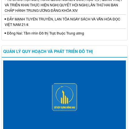
VÀ TRIỂN KHAI THỰC HIỆN NGHỊ QUYẾT HỘI NGHỊ LẦN THỨ HAI BAN
CHẤP HÀNH TRUNG ƯƠNG ĐẢNG KHÓA XIV
ĐẨY MẠNH TUYÊN TRUYỀN, LAN TỎA NGÀY SÁCH VÀ VĂN HÓA ĐỌC
VIỆT NAM 21/4
Đồng Nai: Tầm nhìn Đô thị Trực thuộc Trung ương
QUẢN LÝ QUY HOẠCH VÀ PHÁT TRIỂN ĐÔ THỊ