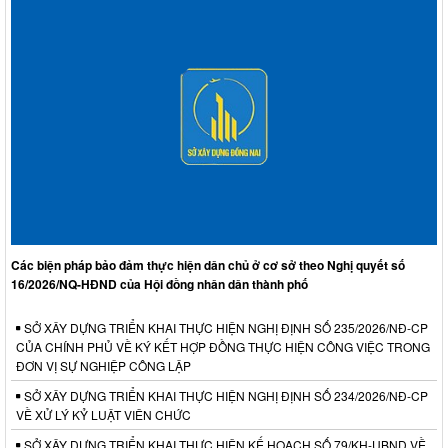
Các biện pháp bảo đảm thực hiện dân chủ ở cơ sở theo Nghị quyết số
16/2026/NQ-HĐND của Hội đồng nhân dân thành phố
SỞ XÂY DỰNG TRIỂN KHAI THỰC HIỆN NGHỊ ĐỊNH SỐ 235/2026/NĐ-CP
CỦA CHÍNH PHỦ VỀ KÝ KẾT HỢP ĐỒNG THỰC HIỆN CÔNG VIỆC TRONG
ĐƠN VỊ SỰ NGHIỆP CÔNG LẬP
SỞ XÂY DỰNG TRIỂN KHAI THỰC HIỆN NGHỊ ĐỊNH SỐ 234/2026/NĐ-CP
VỀ XỬ LÝ KỶ LUẬT VIÊN CHỨC
SỞ XÂY DỰNG TRIỂN KHAI THỰC HIỆN KẾ HOẠCH SỐ 79/KH-UBND VỀ