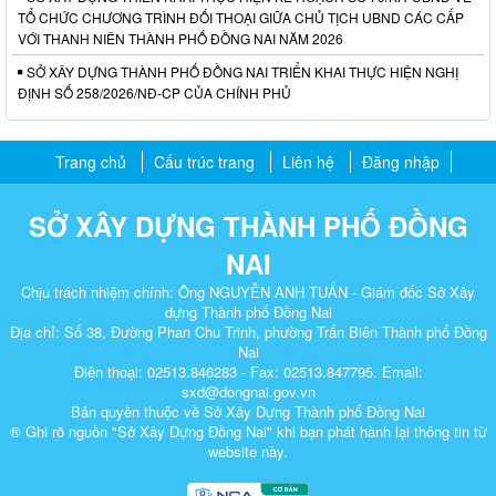
TỔ CHỨC CHƯƠNG TRÌNH ĐỐI THOẠI GIỮA CHỦ TỊCH UBND CÁC CẤP
VỚI THANH NIÊN THÀNH PHỐ ĐỒNG NAI NĂM 2026
SỞ XÂY DỰNG THÀNH PHỐ ĐỒNG NAI TRIỂN KHAI THỰC HIỆN NGHỊ
ĐỊNH SỐ 258/2026/NĐ-CP CỦA CHÍNH PHỦ
Trang chủ
Cấu trúc trang
Liên hệ
Đăng nhập
SỞ XÂY DỰNG THÀNH PHỐ ĐỒNG
NAI
Chịu trách nhiệm chính: Ông NGUYỄN ANH TUẤN - Giám đốc Sở Xây
dựng Thành phố Đồng Nai
Địa chỉ: Số 38, Đường Phan Chu Trinh, phường Trấn Biên Thành phố Đồng
Nai
Điện thoại: 02513.846283 - Fax: 02513.847795. Email:
sxd@dongnai.gov.vn
Bản quyền thuộc về Sở Xây Dựng Thành phố Đồng Nai
® Ghi rõ nguồn "Sở Xây Dựng Đồng Nai" khi bạn phát hành lại thông tin từ
website này.​