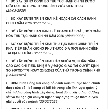
BỘ XÂY DỰNG CÔNG BỐ THỦ TỤC HÀNH CHÍNH ĐƯỢC
SỬA ĐỔI, BỔ SUNG TRONG LĨNH VỰC KIẾN TRÚC
(25/03/2026)
SỞ XÂY DỰNG TRIỂN KHAI KẾ HOẠCH CẢI CÁCH HÀNH
(25/03/2026)
CHÍNH NĂM 2026
SỞ XÂY DỰNG BAN HÀNH KẾ HOẠCH RÀ SOÁT, ĐƠN GIẢN
(25/03/2026)
HÓA THỦ TỤC HÀNH CHÍNH NĂM 2026
SỞ XÂY DỰNG TRIỂN KHAI THỦ TỤC HÀNH CHÍNH TRIỂN
KHAI TIẾP NHẬN KHÔNG PHỤ THUỘC ĐỊA GIỚI HÀNH CHÍNH
(25/03/2026)
TẠI ĐỊA PHƯƠNG
SỞ XÂY DỰNG TRIỂN KHAI CÁC NHIỆM VỤ NHẰM NÂNG
CAO CÁC CHỈ TIÊU, NHIỆM VỤ ĐƯỢC GIAO TẠI QUYẾT ĐỊNH
SỐ 766/QĐ-TTG NGÀY 23/6/2022 CỦA THỦ TƯỚNG CHÍNH PHỦ
(25/03/2026)
UBND tỉnh Đồng Nai công bố danh mục thủ tục hành chính
được sửa đổi, bổ sung và bãi bỏ trong các lĩnh vực: quản lý
chất lượng công trình xây dựng, hoạt động xây dựng, đường
sắt và thí nghiệm chuyên ngành xây dựng thuộc thẩm quyền
(25/03/2026)
giải quyết của ngành