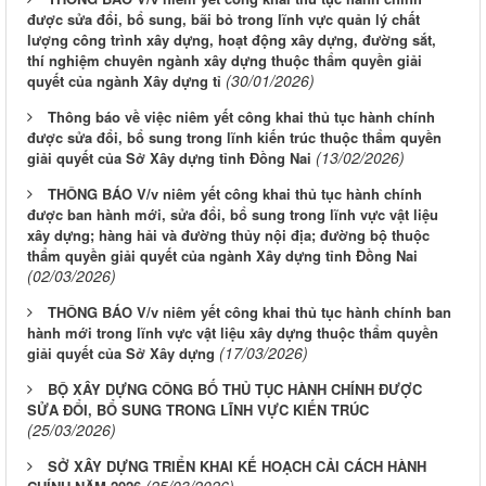
được sửa đổi, bổ sung, bãi bỏ trong lĩnh vực quản lý chất
lượng công trình xây dựng, hoạt động xây dựng, đường sắt,
thí nghiệm chuyên ngành xây dựng thuộc thẩm quyền giải
(30/01/2026)
quyết của ngành Xây dựng tỉ
Thông báo về việc niêm yết công khai thủ tục hành chính
được sửa đổi, bổ sung trong lĩnh kiến trúc thuộc thẩm quyền
(13/02/2026)
giải quyết của Sở Xây dựng tỉnh Đồng Nai
THÔNG BÁO V/v niêm yết công khai thủ tục hành chính
được ban hành mới, sửa đổi, bổ sung trong lĩnh vực vật liệu
xây dựng; hàng hải và đường thủy nội địa; đường bộ thuộc
thẩm quyền giải quyết của ngành Xây dựng tỉnh Đồng Nai
(02/03/2026)
THÔNG BÁO V/v niêm yết công khai thủ tục hành chính ban
hành mới trong lĩnh vực vật liệu xây dựng thuộc thẩm quyền
(17/03/2026)
giải quyết của Sở Xây dựng
BỘ XÂY DỰNG CÔNG BỐ THỦ TỤC HÀNH CHÍNH ĐƯỢC
SỬA ĐỔI, BỔ SUNG TRONG LĨNH VỰC KIẾN TRÚC
(25/03/2026)
SỞ XÂY DỰNG TRIỂN KHAI KẾ HOẠCH CẢI CÁCH HÀNH