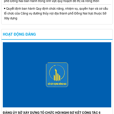
phố Đồng Nai ban hành trong lĩnh vực quy hoạch đô thị và nông thôn
Quyết định ban hành Quy định chức năng, nhiệm vụ, quyền hạn và cơ cấu
tổ chức của Cảng vụ đường thủy nội địa thành phố Đồng Nai trực thuộc Sở
Xây dựng
HOẠT ĐỘNG ĐẢNG
ĐẢNG ỦY SỞ XÂY DỰNG TỔ CHỨC HỘI NGHỊ SƠ KẾT CÔNG TÁC 6