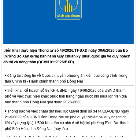
triển khai thực hiện Thông tư số 46/2026/TT-BXD ngày 30/6/2026 của Bộ
trưởng Bộ Xây dựng ban hành Quy chuẩn kỹ thuật quốc gia về quy hoạch
đô thị và nông thôn (QCVN 01:2026/BXD)
đăng tải thông tin về Cuộc thi tuyển phương án kiến trúc công trình Trung
tâm Chính trị - Hành chính thành phố Đồng Nai
triển khai Kế hoạch số 98/KH-UBND ngày 16/06/2026 của UBND thành
phố về việc thực hiện khắc phục tình trạng ngập nước khi mưa lớn trên địa
bàn thành phố Đồng Nai giai đoạn 2026-2030
Thông báo về việc chấm dứt hiệu lực Quyết định số 3414/QĐ-UBND ngày
21/9/2020 của UBND tỉnh Đồng Nai về phê duyệt Nhiệm vụ quy hoạch chi
tiết xây dựng tỷ lệ 1/500 Khu dân cư nhà ở xã hội tại phường Bình Đa, thành
phố Biên Hòa, tỉnh Đồng Nai (nay là p