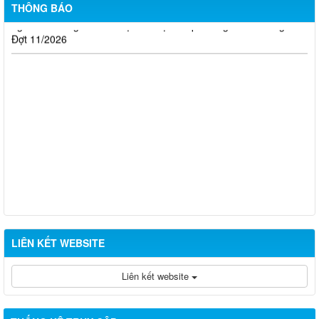
Thông báo kết quả đánh giá hồ sơ đề nghị cấp chứng chỉ hành
THÔNG BÁO
nghề đủ/không đủ điều kiện sát hạch cấp chứng chỉ hành nghề
Đợt 11/2026
LIÊN KẾT WEBSITE
Liên kết website