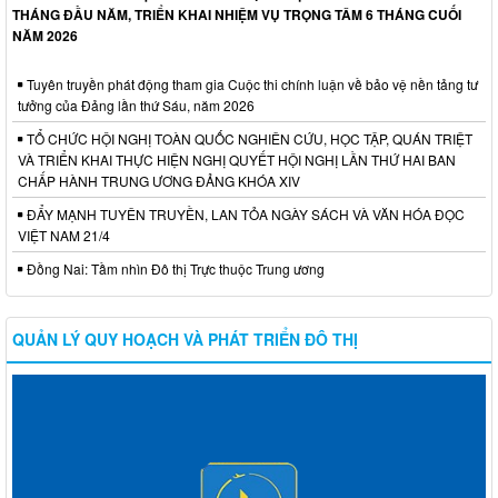
THÁNG ĐẦU NĂM, TRIỂN KHAI NHIỆM VỤ TRỌNG TÂM 6 THÁNG CUỐI
NĂM 2026
Tuyên truyền phát động tham gia Cuộc thi chính luận về bảo vệ nền tảng tư
tưởng của Đảng lần thứ Sáu, năm 2026
TỔ CHỨC HỘI NGHỊ TOÀN QUỐC NGHIÊN CỨU, HỌC TẬP, QUÁN TRIỆT
VÀ TRIỂN KHAI THỰC HIỆN NGHỊ QUYẾT HỘI NGHỊ LẦN THỨ HAI BAN
CHẤP HÀNH TRUNG ƯƠNG ĐẢNG KHÓA XIV
ĐẨY MẠNH TUYÊN TRUYỀN, LAN TỎA NGÀY SÁCH VÀ VĂN HÓA ĐỌC
VIỆT NAM 21/4
Đồng Nai: Tầm nhìn Đô thị Trực thuộc Trung ương
QUẢN LÝ QUY HOẠCH VÀ PHÁT TRIỂN ĐÔ THỊ