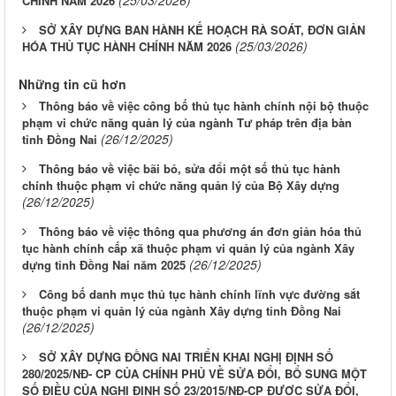
(25/03/2026)
CHÍNH NĂM 2026
SỞ XÂY DỰNG BAN HÀNH KẾ HOẠCH RÀ SOÁT, ĐƠN GIẢN
(25/03/2026)
HÓA THỦ TỤC HÀNH CHÍNH NĂM 2026
Những tin cũ hơn
Thông báo về việc công bố thủ tục hành chính nội bộ thuộc
phạm vi chức năng quản lý của ngành Tư pháp trên địa bàn
(26/12/2025)
tỉnh Đồng Nai
Thông báo về việc bãi bỏ, sửa đổi một số thủ tục hành
chính thuộc phạm vi chức năng quản lý của Bộ Xây dựng
(26/12/2025)
Thông báo về việc thông qua phương án đơn giản hóa thủ
tục hành chính cấp xã thuộc phạm vi quản lý của ngành Xây
(26/12/2025)
dựng tỉnh Đồng Nai năm 2025
Công bố danh mục thủ tục hành chính lĩnh vực đường sắt
thuộc phạm vi quản lý của ngành Xây dựng tỉnh Đồng Nai
(26/12/2025)
SỞ XÂY DỰNG ĐỒNG NAI TRIỂN KHAI NGHỊ ĐỊNH SỐ
280/2025/NĐ- CP CỦA CHÍNH PHỦ VỀ SỬA ĐỔI, BỔ SUNG MỘT
SỐ ĐIỀU CỦA NGHỊ ĐỊNH SỐ 23/2015/NĐ-CP ĐƯỢC SỬA ĐỔI,