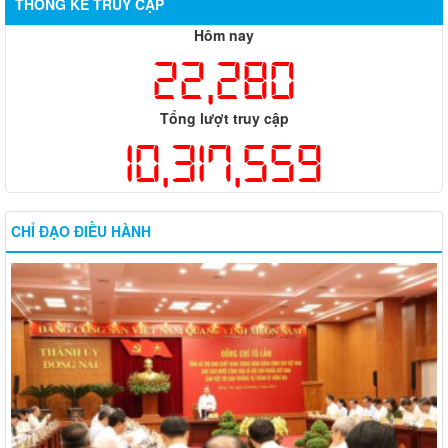
THỐNG KÊ TRUY CẬP
Hôm nay
22,280
Tổng lượt truy cập
10,317,559
CHỈ ĐẠO ĐIỀU HÀNH