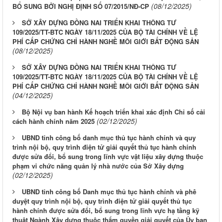
(08/12/2025)
BỔ SUNG BỞI NGHỊ ĐỊNH SỐ 07/2015/NĐ-CP
SỞ XÂY DỰNG ĐỒNG NAI TRIỂN KHAI THÔNG TƯ
109/2025/TT-BTC NGÀY 18/11/2025 CỦA BỘ TÀI CHÍNH VỀ LỆ
PHÍ CẤP CHỨNG CHỈ HÀNH NGHỀ MÔI GIỚI BẤT ĐỘNG SẢN
(08/12/2025)
SỞ XÂY DỰNG ĐỒNG NAI TRIỂN KHAI THÔNG TƯ
109/2025/TT-BTC NGÀY 18/11/2025 CỦA BỘ TÀI CHÍNH VỀ LỆ
PHÍ CẤP CHỨNG CHỈ HÀNH NGHỀ MÔI GIỚI BẤT ĐỘNG SẢN
(04/12/2025)
Bộ Nội vụ ban hành Kế hoạch triển khai xác định Chỉ số cải
(02/12/2025)
cách hành chính năm 2025
UBND tỉnh công bố danh mục thủ tục hành chính và quy
trình nội bộ, quy trình điện tử giải quyết thủ tục hành chính
được sửa đổi, bổ sung trong lĩnh vực vật liệu xây dựng thuộc
phạm vi chức năng quản lý nhà nước của Sở Xây dựng
(02/12/2025)
UBND tỉnh công bố Danh mục thủ tục hành chính và phê
duyệt quy trình nội bộ, quy trình điện tử giải quyết thủ tục
LỊCH CÔNG TÁC CỦA LÃNH ĐẠO SỞ XÂY DỰNG (Từ ngày
hành chính được sửa đổi, bổ sung trong lĩnh vực hạ tầng kỹ
03/8 đến ngày 08/8/2026)
thuật Ngành Xây dựng thuộc thẩm quyền giải quyết của Ủy ban