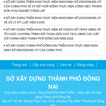
SỞ XÂY DỰNG TRIỂN KHAI THỰC HIỆN NGHỊ ĐỊNH SỐ 235/2026/NĐ-CP
CỦA CHÍNH PHỦ VỀ KÝ KẾT HỢP ĐỒNG THỰC HIỆN CÔNG VIỆC TRONG
ĐƠN VỊ SỰ NGHIỆP CÔNG LẬP
SỞ XÂY DỰNG TRIỂN KHAI THỰC HIỆN NGHỊ ĐỊNH SỐ 234/2026/NĐ-CP
VỀ XỬ LÝ KỶ LUẬT VIÊN CHỨC
SỞ XÂY DỰNG TRIỂN KHAI THỰC HIỆN KẾ HOẠCH SỐ 79/KH-UBND VỀ
TỔ CHỨC CHƯƠNG TRÌNH ĐỐI THOẠI GIỮA CHỦ TỊCH UBND CÁC CẤP
VỚI THANH NIÊN THÀNH PHỐ ĐỒNG NAI NĂM 2026
SỞ XÂY DỰNG THÀNH PHỐ ĐỒNG NAI TRIỂN KHAI THỰC HIỆN NGHỊ
ĐỊNH SỐ 258/2026/NĐ-CP CỦA CHÍNH PHỦ
Trang chủ
Cấu trúc trang
Liên hệ
Đăng nhập
SỞ XÂY DỰNG THÀNH PHỐ ĐỒNG
NAI
Chịu trách nhiệm chính: Ông NGUYỄN ANH TUẤN - Giám đốc Sở Xây
dựng Thành phố Đồng Nai
Địa chỉ: Số 38, Đường Phan Chu Trinh, phường Trấn Biên Thành phố Đồng
Nai