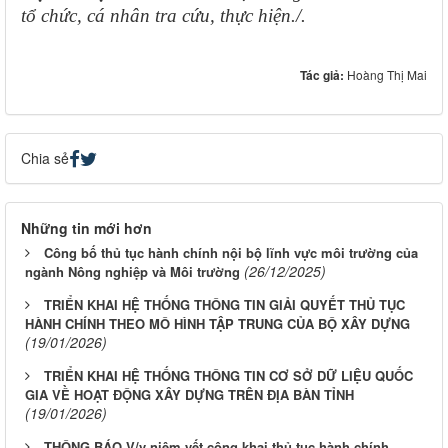
tổ chức, cá nhân tra cứu, thực hiện./.
Tác giả:
Hoàng Thị Mai
Chia sẻ
Những tin mới hơn
Công bố thủ tục hành chính nội bộ lĩnh vực môi trường của
(26/12/2025)
ngành Nông nghiệp và Môi trường
TRIỂN KHAI HỆ THỐNG THÔNG TIN GIẢI QUYẾT THỦ TỤC
HÀNH CHÍNH THEO MÔ HÌNH TẬP TRUNG CỦA BỘ XÂY DỰNG
(19/01/2026)
TRIỂN KHAI HỆ THỐNG THÔNG TIN CƠ SỞ DỮ LIỆU QUỐC
GIA VỀ HOẠT ĐỘNG XÂY DỰNG TRÊN ĐỊA BÀN TỈNH
(19/01/2026)
THÔNG BÁO V/v niêm yết công khai thủ tục hành chính