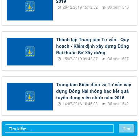
2019
26/12/2019 15:13:52
Đã xem: 540
Thành lập Trung tâm Tư vấn - Quy
hoạch - Kiểm định xây dựng Đồng
Nai thuộc Sở Xây dựng
15/07/2019 09:42:37
Đã xem: 607
Trung tâm Kiểm định và Tư vấn xây
LỊCH CÔNG TÁC CỦA LÃNH ĐẠO SỞ XÂY DỰNG (Từ ngày
dựng Đồng Nai thông báo kết quả
03/8 đến ngày 08/8/2026)
tuyển dụng viên chức năm 2016
14/07/2016 10:45:03
Đã xem: 542
THÔNG BÁO LỊCH CÔNG TÁC CỦA LÃNH ĐẠO SỞ XÂY
DỰNG (Từ ngày 27/7 đến ngày 31/7/2026)
THÔNG BÁO LỊCH CÔNG TÁC CỦA LÃNH ĐẠO SỞ XÂY
Tìm
DỰNG (Từ ngày 20/7 đến ngày 25/7/2026)