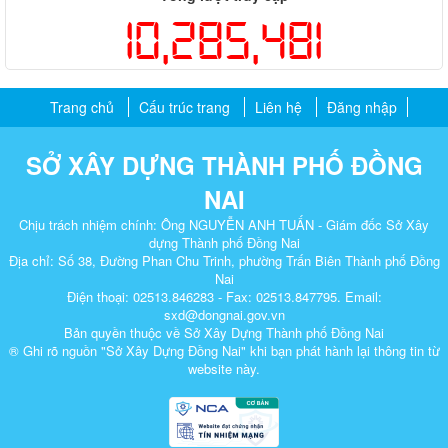
10,285,481
Trang chủ
Cấu trúc trang
Liên hệ
Đăng nhập
SỞ XÂY DỰNG THÀNH PHỐ ĐỒNG
NAI
Chịu trách nhiệm chính: Ông NGUYỄN ANH TUẤN - Giám đốc Sở Xây
dựng Thành phố Đồng Nai
Địa chỉ: Số 38, Đường Phan Chu Trinh, phường Trấn Biên Thành phố Đồng
Nai
Điện thoại: 02513.846283 - Fax: 02513.847795. Email:
sxd@dongnai.gov.vn
Bản quyền thuộc về Sở Xây Dựng Thành phố Đồng Nai
® Ghi rõ nguồn "Sở Xây Dựng Đồng Nai" khi bạn phát hành lại thông tin từ
website này.​