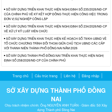
SỞ XÂY DỰNG TRIỂN KHAI THỰC HIỆN NGHỊ ĐỊNH SỐ 235/2026/NĐ-CP
CỦA CHÍNH PHỦ VỀ KÝ KẾT HỢP ĐỒNG THỰC HIỆN CÔNG VIỆC TRONG
ĐƠN VỊ SỰ NGHIỆP CÔNG LẬP
SỞ XÂY DỰNG TRIỂN KHAI THỰC HIỆN NGHỊ ĐỊNH SỐ 234/2026/NĐ-CP
VỀ XỬ LÝ KỶ LUẬT VIÊN CHỨC
SỞ XÂY DỰNG TRIỂN KHAI THỰC HIỆN KẾ HOẠCH SỐ 79/KH-UBND VỀ
TỔ CHỨC CHƯƠNG TRÌNH ĐỐI THOẠI GIỮA CHỦ TỊCH UBND CÁC CẤP
VỚI THANH NIÊN THÀNH PHỐ ĐỒNG NAI NĂM 2026
SỞ XÂY DỰNG THÀNH PHỐ ĐỒNG NAI TRIỂN KHAI THỰC HIỆN NGHỊ
ĐỊNH SỐ 258/2026/NĐ-CP CỦA CHÍNH PHỦ
Trang chủ
Cấu trúc trang
Liên hệ
Đăng nhập
SỞ XÂY DỰNG THÀNH PHỐ ĐỒNG
NAI
Chịu trách nhiệm chính: Ông NGUYỄN ANH TUẤN - Giám đốc Sở Xây
dựng Thành phố Đồng Nai