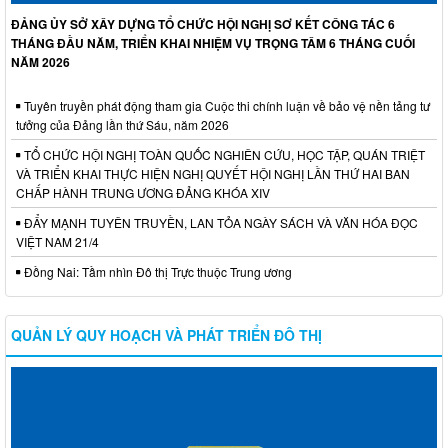
ĐẢNG ỦY SỞ XÂY DỰNG TỔ CHỨC HỘI NGHỊ SƠ KẾT CÔNG TÁC 6
THÁNG ĐẦU NĂM, TRIỂN KHAI NHIỆM VỤ TRỌNG TÂM 6 THÁNG CUỐI
NĂM 2026
Tuyên truyền phát động tham gia Cuộc thi chính luận về bảo vệ nền tảng tư
tưởng của Đảng lần thứ Sáu, năm 2026
TỔ CHỨC HỘI NGHỊ TOÀN QUỐC NGHIÊN CỨU, HỌC TẬP, QUÁN TRIỆT
VÀ TRIỂN KHAI THỰC HIỆN NGHỊ QUYẾT HỘI NGHỊ LẦN THỨ HAI BAN
CHẤP HÀNH TRUNG ƯƠNG ĐẢNG KHÓA XIV
ĐẨY MẠNH TUYÊN TRUYỀN, LAN TỎA NGÀY SÁCH VÀ VĂN HÓA ĐỌC
VIỆT NAM 21/4
Đồng Nai: Tầm nhìn Đô thị Trực thuộc Trung ương
QUẢN LÝ QUY HOẠCH VÀ PHÁT TRIỂN ĐÔ THỊ