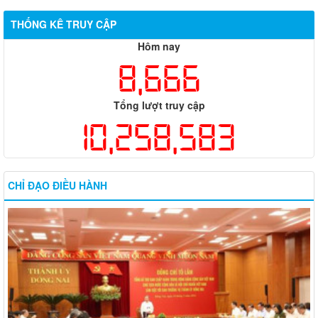
THỐNG KÊ TRUY CẬP
Hôm nay
8,666
Tổng lượt truy cập
10,258,583
CHỈ ĐẠO ĐIỀU HÀNH