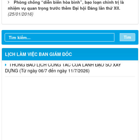
Phòng chống “diễn biến hòa bình”, bạo loạn chính trị là
LỊCH CÔNG TÁC CỦA LÃNH ĐẠO SỞ XÂY DỰNG (Từ ngày
nhiệm vụ quan trọng trước thềm Đại hội Đảng lần thứ XII.
03/8 đến ngày 08/8/2026)
(25/01/2016)
THÔNG BÁO LỊCH CÔNG TÁC CỦA LÃNH ĐẠO SỞ XÂY
DỰNG (Từ ngày 27/7 đến ngày 31/7/2026)
Tìm
THÔNG BÁO LỊCH CÔNG TÁC CỦA LÃNH ĐẠO SỞ XÂY
DỰNG (Từ ngày 20/7 đến ngày 25/7/2026)
LỊCH LÀM VIỆC BAN GIÁM ĐỐC
THÔNG BÁO LỊCH CÔNG TÁC CỦA LÃNH ĐẠO SỞ XÂY
DỰNG (Từ ngày 06/7 đến ngày 11/7/2026)
Thông báo Kết quả đánh giá hồ sơ đủ (hoặc không đủ) điều
kiện cấp chứng chỉ hành nghề hoạt động xây dựng (Đợt 20/2026)
THÔNG BÁO Về việc kết quả đánh giá hồ sơ đề nghị cấp
chứng chỉ hành nghề đủ (hoặc không đủ) điều kiện sát hạch Đợt
17/2026
Thông báo kết quả đánh giá hồ sơ đề nghị cấp chứng chỉ hành
nghề đủ/không đủ điều kiện sát hạch cấp chứng chỉ hành nghề