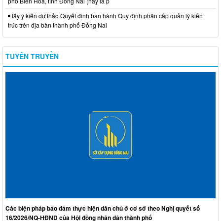
phố Biên Hòa, tỉnh Đồng Nai (nay là p
lấy ý kiến dự thảo Quyết định ban hành Quy định phân cấp quản lý kiến
trúc trên địa bàn thành phố Đồng Nai
TUYÊN TRUYỀN
Các biện pháp bảo đảm thực hiện dân chủ ở cơ sở theo Nghị quyết số
16/2026/NQ-HĐND của Hội đồng nhân dân thành phố