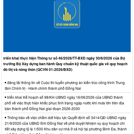
triển khai thực hiện Thông tư số 46/2026/TT-BXD ngày 30/6/2026 của Bộ
trưởng Bộ Xây dựng ban hành Quy chuẩn kỹ thuật quốc gia về quy hoạch
đô thị và nông thôn (QCVN 01:2026/BXD)
đăng tải thông tin về Cuộc thi tuyển phương án kiến trúc công trình Trung
tâm Chính trị - Hành chính thành phố Đồng Nai
triển khai Kế hoạch số 98/KH-UBND ngày 16/06/2026 của UBND thành
phố về việc thực hiện khắc phục tình trạng ngập nước khi mưa lớn trên địa
bàn thành phố Đồng Nai giai đoạn 2026-2030
Thông báo về việc chấm dứt hiệu lực Quyết định số 3414/QĐ-UBND ngày
21/9/2020 của UBND tỉnh Đồng Nai về phê duyệt Nhiệm vụ quy hoạch chi
tiết xây dựng tỷ lệ 1/500 Khu dân cư nhà ở xã hội tại phường Bình Đa, thành