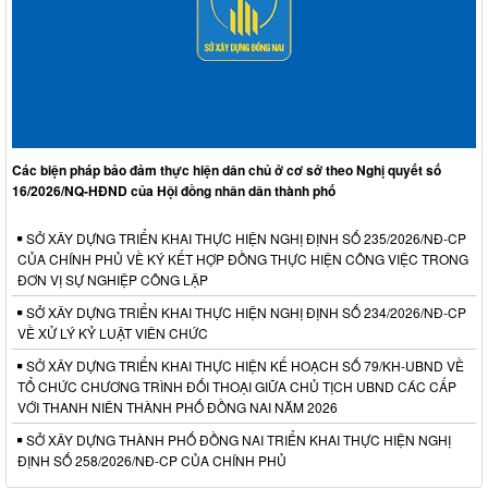
Các biện pháp bảo đảm thực hiện dân chủ ở cơ sở theo Nghị quyết số
16/2026/NQ-HĐND của Hội đồng nhân dân thành phố
SỞ XÂY DỰNG TRIỂN KHAI THỰC HIỆN NGHỊ ĐỊNH SỐ 235/2026/NĐ-CP
CỦA CHÍNH PHỦ VỀ KÝ KẾT HỢP ĐỒNG THỰC HIỆN CÔNG VIỆC TRONG
ĐƠN VỊ SỰ NGHIỆP CÔNG LẬP
SỞ XÂY DỰNG TRIỂN KHAI THỰC HIỆN NGHỊ ĐỊNH SỐ 234/2026/NĐ-CP
VỀ XỬ LÝ KỶ LUẬT VIÊN CHỨC
SỞ XÂY DỰNG TRIỂN KHAI THỰC HIỆN KẾ HOẠCH SỐ 79/KH-UBND VỀ
TỔ CHỨC CHƯƠNG TRÌNH ĐỐI THOẠI GIỮA CHỦ TỊCH UBND CÁC CẤP
VỚI THANH NIÊN THÀNH PHỐ ĐỒNG NAI NĂM 2026
SỞ XÂY DỰNG THÀNH PHỐ ĐỒNG NAI TRIỂN KHAI THỰC HIỆN NGHỊ
ĐỊNH SỐ 258/2026/NĐ-CP CỦA CHÍNH PHỦ