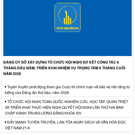
ĐẢNG ỦY SỞ XÂY DỰNG TỔ CHỨC HỘI NGHỊ SƠ KẾT CÔNG TÁC 6
THÁNG ĐẦU NĂM, TRIỂN KHAI NHIỆM VỤ TRỌNG TÂM 6 THÁNG CUỐI
NĂM 2026
Tuyên truyền phát động tham gia Cuộc thi chính luận về bảo vệ nền tảng tư
tưởng của Đảng lần thứ Sáu, năm 2026
TỔ CHỨC HỘI NGHỊ TOÀN QUỐC NGHIÊN CỨU, HỌC TẬP, QUÁN TRIỆT
VÀ TRIỂN KHAI THỰC HIỆN NGHỊ QUYẾT HỘI NGHỊ LẦN THỨ HAI BAN
CHẤP HÀNH TRUNG ƯƠNG ĐẢNG KHÓA XIV
ĐẨY MẠNH TUYÊN TRUYỀN, LAN TỎA NGÀY SÁCH VÀ VĂN HÓA ĐỌC
VIỆT NAM 21/4