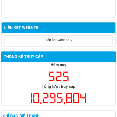
Đợt 10/2026
Thông báo kết quả đánh giá hồ sơ đề nghị cấp chứng chỉ hành
nghề đủ/không đủ điều kiện sát hạch cấp chứng chỉ hành nghề
Đợt 11/2026
LIÊN KẾT WEBSITE
Liên kết website
THỐNG KÊ TRUY CẬP
Hôm nay
525
Tổng lượt truy cập
10,295,804
CHỈ ĐẠO ĐIỀU HÀNH