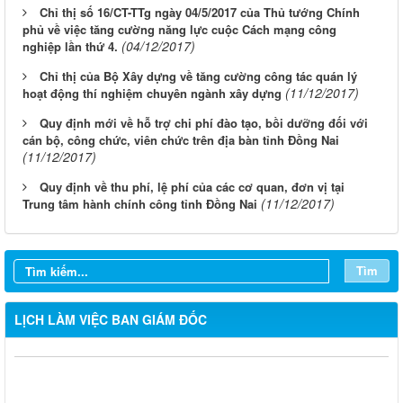
Chỉ thị số 16/CT-TTg ngày 04/5/2017 của Thủ tướng Chính
phủ về việc tăng cường năng lực cuộc Cách mạng công
(04/12/2017)
nghiệp lần thứ 4.
Chỉ thị của Bộ Xây dựng về tăng cường công tác quán lý
(11/12/2017)
hoạt động thí nghiệm chuyên ngành xây dựng
Quy định mới về hỗ trợ chi phí đào tạo, bồi dưỡng đối với
cán bộ, công chức, viên chức trên địa bàn tỉnh Đồng Nai
(11/12/2017)
Quy định về thu phí, lệ phí của các cơ quan, đơn vị tại
(11/12/2017)
Trung tâm hành chính công tỉnh Đồng Nai
Tìm
LỊCH LÀM VIỆC BAN GIÁM ĐỐC
LỊCH CÔNG TÁC CỦA LÃNH ĐẠO SỞ XÂY DỰNG (Từ ngày
03/8 đến ngày 08/8/2026)