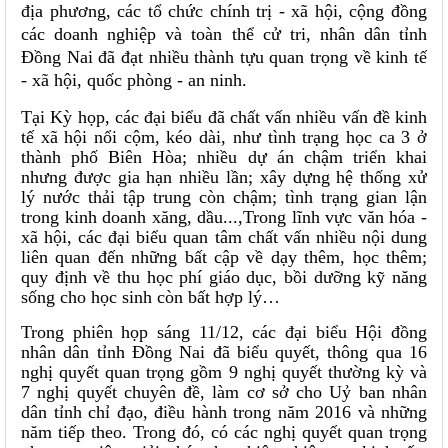
địa phương, các tổ chức chính trị - xã hội, cộng đồng
các doanh nghiệp và toàn thể cử tri, nhân dân tỉnh
Đồng Nai đã đạt nhiều thành tựu quan trọng về kinh tế
- xã hội, quốc phòng - an ninh.
Tại Kỳ họp, các đại biểu đã chất vấn nhiều vấn đề kinh
tế xã hội nổi cộm, kéo dài, như tình trạng học ca 3 ở
thành phố Biên Hòa; nhiều dự án chậm triển khai
nhưng được gia hạn nhiều lần; xây dựng hệ thống xử
lý nước thải tập trung còn chậm; tình trạng gian lận
trong kinh doanh xăng, dầu...,Trong lĩnh vực văn hóa -
xã hội, các đại biểu quan tâm chất vấn nhiều nội dung
liên quan đến những bất cập về dạy thêm, học thêm;
quy định về thu học phí giáo dục, bồi dưỡng kỹ năng
sống cho học sinh còn bất hợp lý…
Trong phiên họp sáng 11/12, các đại biểu Hội đồng
nhân dân tỉnh Đồng Nai đã biểu quyết, thông qua 16
nghị quyết quan trọng gồm 9 nghị quyết thường kỳ và
7 nghị quyết chuyên đề, làm cơ sở cho Uỷ ban nhân
dân tỉnh chỉ đạo, điều hành trong năm 2016 và những
năm tiếp theo. Trong đó, có các nghị quyết quan trọng