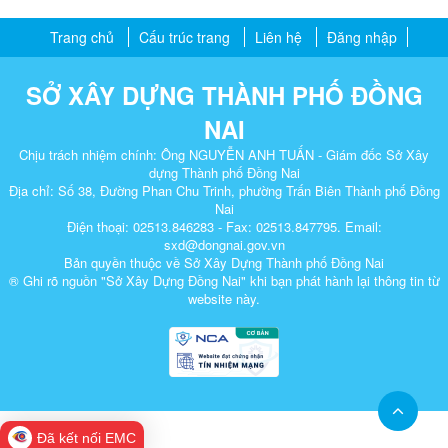
Trang chủ
Cấu trúc trang
Liên hệ
Đăng nhập
SỞ XÂY DỰNG THÀNH PHỐ ĐỒNG
NAI
Chịu trách nhiệm chính: Ông NGUYỄN ANH TUẤN - Giám đốc Sở Xây
dựng Thành phố Đồng Nai
Địa chỉ: Số 38, Đường Phan Chu Trinh, phường Trấn Biên Thành phố Đồng
Nai
Điện thoại: 02513.846283 - Fax: 02513.847795. Email:
sxd@dongnai.gov.vn
Bản quyền thuộc về Sở Xây Dựng Thành phố Đồng Nai
® Ghi rõ nguồn "Sở Xây Dựng Đồng Nai" khi bạn phát hành lại thông tin từ
website này.​
Đã kết nối EMC