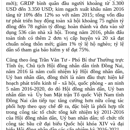
mới); GRDP bình quân đầu người khoảng từ 3.300
USD đến 3.350 USD; kim ngạch xuất khẩu năm 2016
tăng từ 10% đến 12% so với năm 2015; tổng vốn đầu
tư phát triển huy động toàn xã hội khoảng 75 nghìn tỷ
đồng đến 78 nghìn tỷ đồng; hoàn thành và đưa vào sử
dụng 536 căn nhà xã hội. Trong năm 2016, phấn đấu
toàn tỉnh có thêm 2 đơn vị cấp huyện và 20 xã đạt
chuẩn nông thôn mới; giảm 1% tỷ lệ hộ nghèo; tỷ lệ
dân số tham gia bảo hiểm y tế đạt 75%.
Cũng theo ông Trần Văn Tư - Phó Bí thư Thường trực
Tỉnh ủy, Chủ tịch Hội đồng nhân dân tỉnh Đồng Nai,
năm 2016 là năm cuối nhiệm kỳ Hội đồng nhân dân,
Uỷ ban nhân dân, đồng thời là năm đầu thực hiện kế
hoạch phát triển kinh tế - xã hội, quốc phòng - an ninh
5 năm 2016-2020, do đó Hội đồng nhân dân, Uỷ ban
nhân dân và Ủy ban Mặt trận Tổ quốc Việt Nam tỉnh
Đồng Nai cần tiếp tục tăng cường hơn nữa công tác
phối hợp theo quy chế đề ra, đặc biệt là phối hợp tốt
trong công tác tổ chức tổng kết nhiệm kỳ 2011-2016
của Hội đồng nhân dân, Uỷ ban nhân dân; tổ chức tốt
công tác bầu cử đại biểu Quốc hội khóa XIV và đại
biểu Hội đồng nhân dân các cấp nhiệm kỳ 2016-2021.