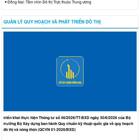
Đồng Nai: Tầm nhìn Đô thị Trực thuộc Trung ương
QUẢN LÝ QUY HOẠCH VÀ PHÁT TRIỂN ĐÔ THỊ
triển khai thực hiện Thông tư số 46/2026/TT-BXD ngày 30/6/2026 của Bộ
trưởng Bộ Xây dựng ban hành Quy chuẩn kỹ thuật quốc gia về quy hoạch
đô thị và nông thôn (QCVN 01:2026/BXD)