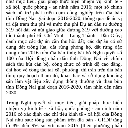
như mục tiêu, giải pháp thực hiện nhiệm vụ kinh tế -
xã hội, quốc phòng - an ninh năm 2016; một số chính
sách hỗ trợ phát triển cụm công nghiệp trên địa bàn
tỉnh Đồng Nai giai đoạn 2016-2020; thông qua đề án vị
trí đặt trạm thu phí và mức thu phí Dự án đầu tư đường
319 nối dài và nút giao giữa đường 319 với đường cao
tốc thành phố Hồ Chí Minh - Long Thành - Dầu Giây;
danh mục các dự án cần thu hồi đất; các dự án có sử
dụng đất trồng lúa, đất rừng phòng hộ, đất rừng đặc
dụng năm 2016 trên địa bàn tỉnh; bãi bỏ Nghị quyết số
100 của Hội đồng nhân dân tỉnh Đồng Nai về chính
sách thu hút cán bộ, công chức có trình độ cao đẳng,
đại học về công tác tại xã, phường, thị trấn trên địa bàn
tỉnh; quy hoạch thăm dò, khai thác và sử dụng khoáng
sản làm vật liệu xây dựng thông thường và than bùn
tỉnh Đồng Nai giai đoạn 2016-2020, tầm nhìn đến năm
2030...
Trong Nghị quyết về mục tiêu, giải pháp thực hiện
nhiệm vụ kinh tế - xã hội, quốc phòng - an ninh năm
2016 có xác định các chỉ tiêu kinh tế - xã hội của Đồng
Nai như sau: tổng sản phẩm trên địa bàn - GRDP tăng
từ 8% đến 9% so với năm 2015 (theo phương pháp