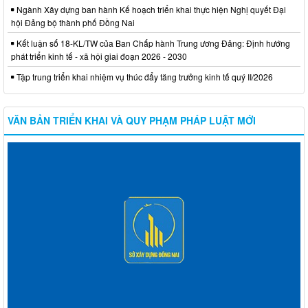
Ngành Xây dựng ban hành Kế hoạch triển khai thực hiện Nghị quyết Đại
hội Đảng bộ thành phố Đồng Nai
Kết luận số 18-KL/TW của Ban Chấp hành Trung ương Đảng: Định hướng
phát triển kinh tế - xã hội giai đoạn 2026 - 2030
Tập trung triển khai nhiệm vụ thúc đẩy tăng trưởng kinh tế quý II/2026
VĂN BẢN TRIỂN KHAI VÀ QUY PHẠM PHÁP LUẬT MỚI