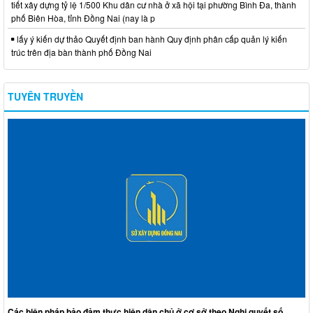
tiết xây dựng tỷ lệ 1/500 Khu dân cư nhà ở xã hội tại phường Bình Đa, thành
phố Biên Hòa, tỉnh Đồng Nai (nay là p
lấy ý kiến dự thảo Quyết định ban hành Quy định phân cấp quản lý kiến
trúc trên địa bàn thành phố Đồng Nai
TUYÊN TRUYỀN
Các biện pháp bảo đảm thực hiện dân chủ ở cơ sở theo Nghị quyết số