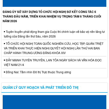
ĐẢNG ỦY SỞ XÂY DỰNG TỔ CHỨC HỘI NGHỊ SƠ KẾT CÔNG TÁC 6
THÁNG ĐẦU NĂM, TRIỂN KHAI NHIỆM VỤ TRỌNG TÂM 6 THÁNG CUỐI
NĂM 2026
Tuyên truyền phát động tham gia Cuộc thi chính luận về bảo vệ nền tảng tư
tưởng của Đảng lần thứ Sáu, năm 2026
TỔ CHỨC HỘI NGHỊ TOÀN QUỐC NGHIÊN CỨU, HỌC TẬP, QUÁN TRIỆT
VÀ TRIỂN KHAI THỰC HIỆN NGHỊ QUYẾT HỘI NGHỊ LẦN THỨ HAI BAN
CHẤP HÀNH TRUNG ƯƠNG ĐẢNG KHÓA XIV
ĐẨY MẠNH TUYÊN TRUYỀN, LAN TỎA NGÀY SÁCH VÀ VĂN HÓA ĐỌC
VIỆT NAM 21/4
Đồng Nai: Tầm nhìn Đô thị Trực thuộc Trung ương
QUẢN LÝ QUY HOẠCH VÀ PHÁT TRIỂN ĐÔ THỊ