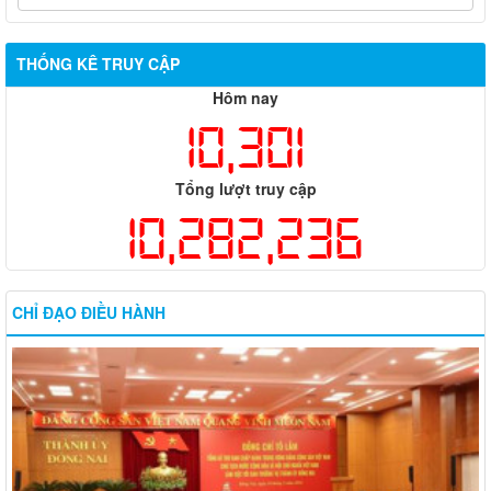
THỐNG KÊ TRUY CẬP
Hôm nay
10,301
Tổng lượt truy cập
10,282,236
CHỈ ĐẠO ĐIỀU HÀNH