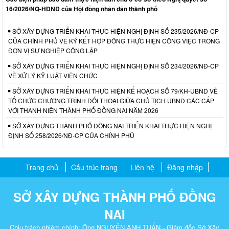
16/2026/NQ-HĐND của Hội đồng nhân dân thành phố
SỞ XÂY DỰNG TRIỂN KHAI THỰC HIỆN NGHỊ ĐỊNH SỐ 235/2026/NĐ-CP
CỦA CHÍNH PHỦ VỀ KÝ KẾT HỢP ĐỒNG THỰC HIỆN CÔNG VIỆC TRONG
ĐƠN VỊ SỰ NGHIỆP CÔNG LẬP
SỞ XÂY DỰNG TRIỂN KHAI THỰC HIỆN NGHỊ ĐỊNH SỐ 234/2026/NĐ-CP
VỀ XỬ LÝ KỶ LUẬT VIÊN CHỨC
SỞ XÂY DỰNG TRIỂN KHAI THỰC HIỆN KẾ HOẠCH SỐ 79/KH-UBND VỀ
TỔ CHỨC CHƯƠNG TRÌNH ĐỐI THOẠI GIỮA CHỦ TỊCH UBND CÁC CẤP
VỚI THANH NIÊN THÀNH PHỐ ĐỒNG NAI NĂM 2026
SỞ XÂY DỰNG THÀNH PHỐ ĐỒNG NAI TRIỂN KHAI THỰC HIỆN NGHỊ
ĐỊNH SỐ 258/2026/NĐ-CP CỦA CHÍNH PHỦ
Trang chủ
Cấu trúc trang
Liên hệ
Đăng nhập
SỞ XÂY DỰNG THÀNH PHỐ ĐỒNG
NAI
Chịu trách nhiệm chính: Ông NGUYỄN ANH TUẤN - Giám đốc Sở Xây