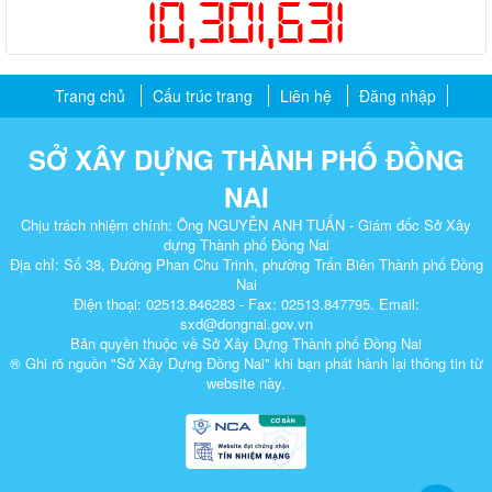
10,301,631
Trang chủ
Cấu trúc trang
Liên hệ
Đăng nhập
SỞ XÂY DỰNG THÀNH PHỐ ĐỒNG
NAI
Chịu trách nhiệm chính: Ông NGUYỄN ANH TUẤN - Giám đốc Sở Xây
dựng Thành phố Đồng Nai
Địa chỉ: Số 38, Đường Phan Chu Trinh, phường Trấn Biên Thành phố Đồng
Nai
Điện thoại: 02513.846283 - Fax: 02513.847795. Email:
sxd@dongnai.gov.vn
Bản quyền thuộc về Sở Xây Dựng Thành phố Đồng Nai
® Ghi rõ nguồn "Sở Xây Dựng Đồng Nai" khi bạn phát hành lại thông tin từ
website này.​