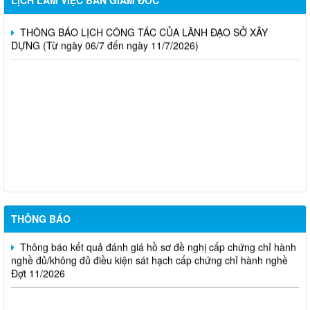
LỊCH LÀM VIỆC BAN GIÁM ĐỐC
DỰNG (Từ ngày 20/7 đến ngày 25/7/2026)
THÔNG BÁO LỊCH CÔNG TÁC CỦA LÃNH ĐẠO SỞ XÂY
DỰNG (Từ ngày 06/7 đến ngày 11/7/2026)
Thông báo Kết quả đánh giá hồ sơ đủ (hoặc không đủ) điều
kiện cấp chứng chỉ hành nghề hoạt động xây dựng (Đợt 20/2026)
THÔNG BÁO Về việc kết quả đánh giá hồ sơ đề nghị cấp
chứng chỉ hành nghề đủ (hoặc không đủ) điều kiện sát hạch Đợt
17/2026
Thông báo kết quả đánh giá hồ sơ đề nghị cấp chứng chỉ hành
nghề đủ/không đủ điều kiện sát hạch cấp chứng chỉ hành nghề
Đợt 10/2026
THÔNG BÁO
Thông báo kết quả đánh giá hồ sơ đề nghị cấp chứng chỉ hành
nghề đủ/không đủ điều kiện sát hạch cấp chứng chỉ hành nghề
Đợt 11/2026