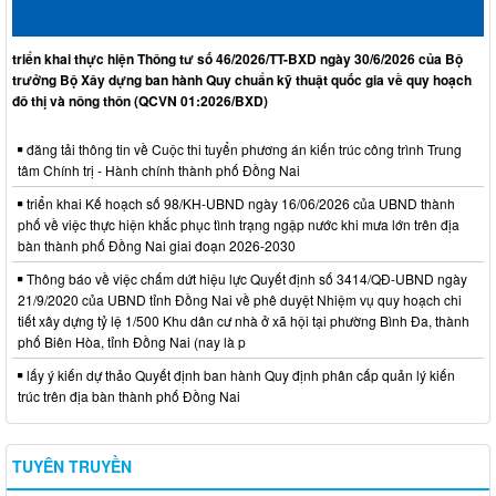
triển khai thực hiện Thông tư số 46/2026/TT-BXD ngày 30/6/2026 của Bộ
trưởng Bộ Xây dựng ban hành Quy chuẩn kỹ thuật quốc gia về quy hoạch
đô thị và nông thôn (QCVN 01:2026/BXD)
đăng tải thông tin về Cuộc thi tuyển phương án kiến trúc công trình Trung
tâm Chính trị - Hành chính thành phố Đồng Nai
triển khai Kế hoạch số 98/KH-UBND ngày 16/06/2026 của UBND thành
phố về việc thực hiện khắc phục tình trạng ngập nước khi mưa lớn trên địa
bàn thành phố Đồng Nai giai đoạn 2026-2030
Thông báo về việc chấm dứt hiệu lực Quyết định số 3414/QĐ-UBND ngày
21/9/2020 của UBND tỉnh Đồng Nai về phê duyệt Nhiệm vụ quy hoạch chi
tiết xây dựng tỷ lệ 1/500 Khu dân cư nhà ở xã hội tại phường Bình Đa, thành
phố Biên Hòa, tỉnh Đồng Nai (nay là p
lấy ý kiến dự thảo Quyết định ban hành Quy định phân cấp quản lý kiến
trúc trên địa bàn thành phố Đồng Nai
TUYÊN TRUYỀN