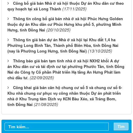
Công bố giá bán Nhà ở xã hội thuộc Dự án Khu dân cư theo
(17/11/2025)
quy hoạch tại xã Long Thành
Thông tin công bố giá bán nhà ở xã hội Phúc Hưng Golden
thuộc dự án Khu dân cư Phúc Hưng khu phố 5, phường Minh
(20/10/2025)
Hưng, tỉnh Đồng Nai
Thông tin giá bán dự án Nhà ở xã hội tại Khu đất 1,4 ha
Phường Long Bình Tân, Thành phố Biên Hòa, tỉnh Đồng Nai
(13/10/2025)
(nay là Phường Long Hưng, tỉnh Đồng Nai)
Thông báo giá bán tạm tính nhà ở xã hội NXH2 khối A dự
án Khu dân cư và tái định cư tại phường Phước Tân, tỉnh Đồng
Nai do Công ty Cổ phần Phát triển Hạ tầng An Hưng Phát làm
(22/09/2025)
chủ đầu tư.
Công khai giá bán căn hộ chung cư số 5 và chung cư số 6-
Khu nhà chung cư phục vụ công nhân thuộc Dự án phát triển
nhà ở Khu Trung tâm Dịch vụ KCN Bàu Xéo, xã Trảng Bom,
LỊCH CÔNG TÁC CỦA LÃNH ĐẠO SỞ XÂY DỰNG (Từ ngày
(21/08/2025)
tỉnh Đồng Nai
03/8 đến ngày 08/8/2026)
THÔNG BÁO LỊCH CÔNG TÁC CỦA LÃNH ĐẠO SỞ XÂY
DỰNG (Từ ngày 27/7 đến ngày 31/7/2026)
Tìm