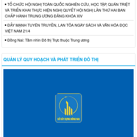
TỔ CHỨC HỘI NGHỊ TOÀN QUỐC NGHIÊN CỨU, HỌC TẬP, QUÁN TRIỆT
VÀ TRIỂN KHAI THỰC HIỆN NGHỊ QUYẾT HỘI NGHỊ LẦN THỨ HAI BAN
CHẤP HÀNH TRUNG ƯƠNG ĐẢNG KHÓA XIV
ĐẨY MẠNH TUYÊN TRUYỀN, LAN TỎA NGÀY SÁCH VÀ VĂN HÓA ĐỌC
VIỆT NAM 21/4
Đồng Nai: Tầm nhìn Đô thị Trực thuộc Trung ương
QUẢN LÝ QUY HOẠCH VÀ PHÁT TRIỂN ĐÔ THỊ