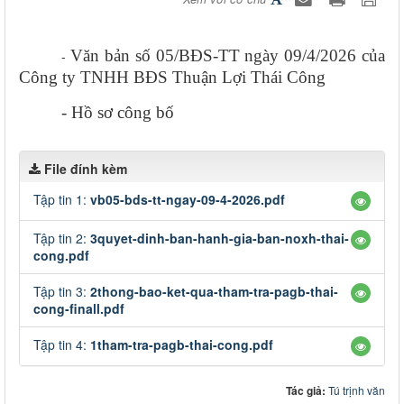
Văn bản số 05/BĐS-TT ngày 09/4/2026 của
-
Công ty TNHH BĐS Thuận Lợi Thái Công
- Hồ sơ công bố
File đính kèm
Tập tin 1:
vb05-bds-tt-ngay-09-4-2026.pdf
Tập tin 2:
3quyet-dinh-ban-hanh-gia-ban-noxh-thai-
cong.pdf
Tập tin 3:
2thong-bao-ket-qua-tham-tra-pagb-thai-
cong-finall.pdf
Tập tin 4:
1tham-tra-pagb-thai-cong.pdf
Tác giả:
Tú trịnh văn