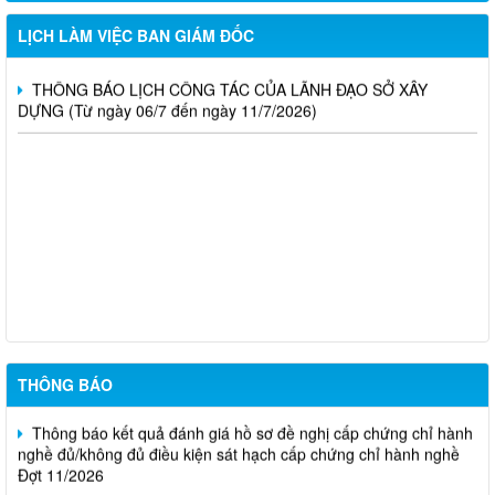
THÔNG BÁO LỊCH CÔNG TÁC CỦA LÃNH ĐẠO SỞ XÂY
DỰNG (Từ ngày 20/7 đến ngày 25/7/2026)
LỊCH LÀM VIỆC BAN GIÁM ĐỐC
THÔNG BÁO LỊCH CÔNG TÁC CỦA LÃNH ĐẠO SỞ XÂY
DỰNG (Từ ngày 06/7 đến ngày 11/7/2026)
Thông báo Kết quả đánh giá hồ sơ đủ (hoặc không đủ) điều
kiện cấp chứng chỉ hành nghề hoạt động xây dựng (Đợt 20/2026)
THÔNG BÁO Về việc kết quả đánh giá hồ sơ đề nghị cấp
chứng chỉ hành nghề đủ (hoặc không đủ) điều kiện sát hạch Đợt
17/2026
Thông báo kết quả đánh giá hồ sơ đề nghị cấp chứng chỉ hành
nghề đủ/không đủ điều kiện sát hạch cấp chứng chỉ hành nghề
Đợt 10/2026
THÔNG BÁO
Thông báo kết quả đánh giá hồ sơ đề nghị cấp chứng chỉ hành
nghề đủ/không đủ điều kiện sát hạch cấp chứng chỉ hành nghề
Đợt 11/2026