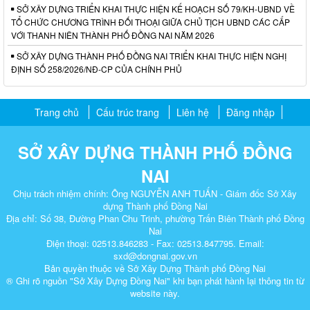
SỞ XÂY DỰNG TRIỂN KHAI THỰC HIỆN KẾ HOẠCH SỐ 79/KH-UBND VỀ
TỔ CHỨC CHƯƠNG TRÌNH ĐỐI THOẠI GIỮA CHỦ TỊCH UBND CÁC CẤP
VỚI THANH NIÊN THÀNH PHỐ ĐỒNG NAI NĂM 2026
SỞ XÂY DỰNG THÀNH PHỐ ĐỒNG NAI TRIỂN KHAI THỰC HIỆN NGHỊ
ĐỊNH SỐ 258/2026/NĐ-CP CỦA CHÍNH PHỦ
Trang chủ
Cấu trúc trang
Liên hệ
Đăng nhập
SỞ XÂY DỰNG THÀNH PHỐ ĐỒNG
NAI
Chịu trách nhiệm chính: Ông NGUYỄN ANH TUẤN - Giám đốc Sở Xây
dựng Thành phố Đồng Nai
Địa chỉ: Số 38, Đường Phan Chu Trinh, phường Trấn Biên Thành phố Đồng
Nai
Điện thoại: 02513.846283 - Fax: 02513.847795. Email:
sxd@dongnai.gov.vn
Bản quyền thuộc về Sở Xây Dựng Thành phố Đồng Nai
® Ghi rõ nguồn "Sở Xây Dựng Đồng Nai" khi bạn phát hành lại thông tin từ
website này.​