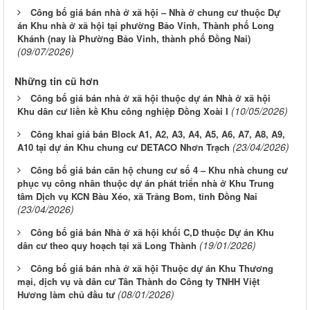
Công bố giá bán nhà ở xã hội – Nhà ở chung cư thuộc Dự
án Khu nhà ở xã hội tại phường Bảo Vinh, Thành phố Long
Khánh (nay là Phường Bảo Vinh, thành phố Đồng Nai)
(09/07/2026)
Những tin cũ hơn
Công bố giá bán nhà ở xã hội thuộc dự án Nhà ở xã hội
(10/05/2026)
Khu dân cư liền kề Khu công nghiệp Đồng Xoài I
Công khai giá bán Block A1, A2, A3, A4, A5, A6, A7, A8, A9,
(23/04/2026)
A10 tại dự án Khu chung cư DETACO Nhơn Trạch
Công bố giá bán căn hộ chung cư số 4 – Khu nhà chung cư
phục vụ công nhân thuộc dự án phát triển nhà ở Khu Trung
tâm Dịch vụ KCN Bàu Xéo, xã Trảng Bom, tỉnh Đồng Nai
(23/04/2026)
Công bố giá bán Nhà ở xã hội khối C,D thuộc Dự án Khu
(19/01/2026)
dân cư theo quy hoạch tại xã Long Thành
Công bố giá bán nhà ở xã hội Thuộc dự án Khu Thương
mại, dịch vụ và dân cư Tân Thành do Công ty TNHH Việt
(08/01/2026)
Hương làm chủ đầu tư