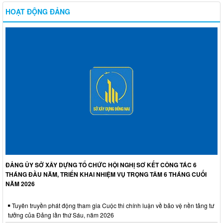
HOẠT ĐỘNG ĐẢNG
ĐẢNG ỦY SỞ XÂY DỰNG TỔ CHỨC HỘI NGHỊ SƠ KẾT CÔNG TÁC 6
THÁNG ĐẦU NĂM, TRIỂN KHAI NHIỆM VỤ TRỌNG TÂM 6 THÁNG CUỐI
NĂM 2026
Tuyên truyền phát động tham gia Cuộc thi chính luận về bảo vệ nền tảng tư
tưởng của Đảng lần thứ Sáu, năm 2026