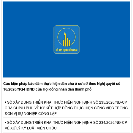
Các biện pháp bảo đảm thực hiện dân chủ ở cơ sở theo Nghị quyết số
16/2026/NQ-HĐND của Hội đồng nhân dân thành phố
SỞ XÂY DỰNG TRIỂN KHAI THỰC HIỆN NGHỊ ĐỊNH SỐ 235/2026/NĐ-CP
CỦA CHÍNH PHỦ VỀ KÝ KẾT HỢP ĐỒNG THỰC HIỆN CÔNG VIỆC TRONG
ĐƠN VỊ SỰ NGHIỆP CÔNG LẬP
SỞ XÂY DỰNG TRIỂN KHAI THỰC HIỆN NGHỊ ĐỊNH SỐ 234/2026/NĐ-CP
VỀ XỬ LÝ KỶ LUẬT VIÊN CHỨC