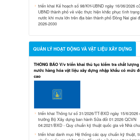
triển khai Kế hoạch số 98/KH-UBND ngày 16/06/2026 c
UBND thành phố về việc thực hiện khắc phục tình trạng
nước khi mưa lớn trên địa bàn thành phố Đồng Nai giai 
2026-2030
QUẢN LÝ HOẠT ĐỘNG VÀ VẬT LIỆU XÂY DỰNG
THÔNG BÁO V/v triển khai thủ tục kiểm tra chất lượng
nước hàng hóa vật liệu xây dựng nhập khẩu có mức độ
cao
triển khai Thông tư số 31/2026/TT-BXD ngày 15/6/2026
trưởng Bộ Xây dựng ban hành Sửa đổi 01:2026 QCVN
04:2021/BXD - Quy chuẩn kỹ thuật quốc gia về Nhà ch
triển khai danh mục Hệ thống các quy chuẩn kỹ thuật, t