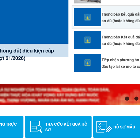
Thông báo kết quả đá
sơ đủ (hoặc không đủ)
Thông báo Kết quả đá
sơ đủ (hoặc không đủ)
quý II năm 2026 gốc năm
hông đủ) điều kiện cấp
hông đủ) điều kiện cấp
e mô tô các hạng A1, A (CĐ
ịa bàn thành phố Đồng Nai.
t 21/2026)
t 20/2026)
Tiếp nhận phương án
đào tạo lái xe mô tô c
ÔNG TRỰC
TRA CỨU KẾT QUẢ HỒ
HỒ SƠ MẪU
SƠ