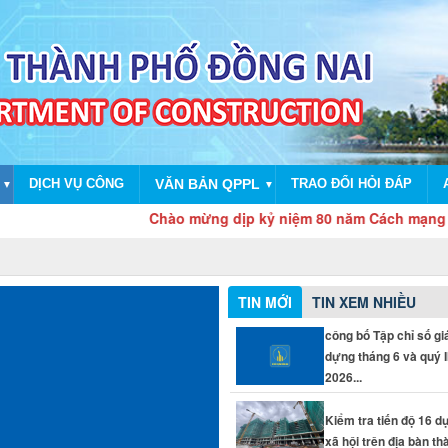
DỊCH VỤ CÔNG
VĂN BẢN QPPL
TRAO ĐỔI HỎI ĐÁP
▼
▼
Chào mừng dịp kỷ niệm 80 năm Cách mạng tháng Tá
TIN MỚI
TIN XEM NHIỀU
công bố Tập chỉ số gi
dựng tháng 6 và quý 
2026...
Kiểm tra tiến độ 16 d
xã hội trên địa bàn thà