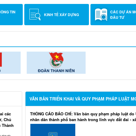
HÔNG TIN
CÁC DỰ ÁN M
KINH TẾ XÂY DỰNG
H
ĐẦU TƯ
VĂN BẢN TRIỂN KHAI VÀ QUY PHẠM PHÁP LUẬT M
ai các
THÔNG CÁO BÁO CHÍ: Văn bản quy phạm pháp luật do 
ư, Chủ
nhân dân thành phố ban hành trong lĩnh vực đất đai - 
ụ Thành