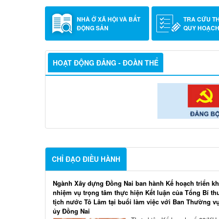
NHÀ Ở XÃ HỘI VÀ BẤT
TRA CỨU T
ĐỘNG SẢN
QUY HOẠC
HOẠT ĐỘNG ĐẢNG - ĐOÀN THỂ
CHỈ ĐẠO ĐIỀU HÀNH
Ngành Xây dựng Đồng Nai ban hành Kế hoạch triển kh
nhiệm vụ trọng tâm thực hiện Kết luận của Tổng Bí th
tịch nước Tô Lâm tại buổi làm việc với Ban Thường v
ủy Đồng Nai