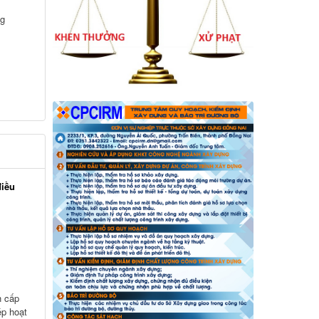
ng
điều
h cấp
ép hoạt