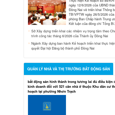
Thực hiện Kế hoạch số 89/K
ngày 12/6/2026 của UBND thà
Đồng Nai về triển khai Thông b
TB/VPTW ngày 26/5/2026 của
phòng Ban Chấp hành Trung ư
Kết luận của đồng chí Tổng Bí.
Sở Xây dựng triển khai các nhiệm vụ trọng tâm theo C
trình công tác tháng 6/2026 của Thành ủy Đồng Nai
Ngành Xây dựng ban hành Kế hoạch triển khai thực hiệ
quyết Đại hội Đảng bộ thành phố Đồng Nai
QUẢN LÝ NHÀ VÀ THỊ TRƯỜNG BẤT ĐỘNG SẢN
bất động sản hình thành trong tương lai đủ điều kiện
kinh doanh đối với 521 căn nhà ở thuộc Khu dân cư t
hoạch tại phường Nhơn Trạch