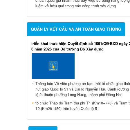
chuẩn quốc gia nhằm thúc đẩy việc sử dụng năng lượng 
kiệm và hiệu quả trong các công trình xây dựng
QUẢN LÝ KẾT CẤU VÀ AN TOÀN GIAO THÔNG
triển khai thực hiện Quyết định số 1061/QĐ-BXD ngày 
6 năm 2026 của Bộ trưởng Bộ Xây dựng
Thông báo Về việc phương án tạm thời tổ chức giao thôn
nút giao Quốc lộ 51 và Đại lộ Nguyễn Hữu Cảnh (đườn
lộ 2) thuộc phường Long Hưng, thành phố Đồng Nai.
tổ chức Tháo dỡ Trạm thu phí T1 (Km10+778) và Trạm t
T2 (Km28+450) trên tuyến Quốc lộ 51