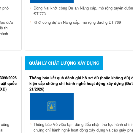
h phố
Đồng Nai khởi công Dự án Nâng cấp, mở rộng tuyến đườ
ĐT.773
được đưa
Khởi công dự án Nâng cấp, mở rộng đường ĐT.769
ô thị
thành
QUẢN LÝ CHẤT LƯỢNG XÂY DỰNG
30/6/2026
Thông báo kết quả đánh giá hồ sơ đủ (hoặc không đủ) 
huật quốc
kiện cấp chứng chỉ hành nghề hoạt động xây dựng (Đợt
BXD)
21/2026)
c công
Thông báo Về việc tạm dừng tiếp nhận thủ tục hành chín
ai
chứng chỉ hành nghề hoạt động xây dựng và cấp giấy ph