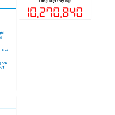
Tổng lượt truy cập
10,270,840
u
ghề
ng
lái xe
 tiện
DVT