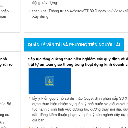
động xây dựng
ủa
 ngập
triển khai Thông tư số 42/2026/TT-BXD ngày 29/6/2026 c
đoạn
Xây dựng
QUẢN LÝ VẬN TẢI VÀ PHƯƠNG TIỆN NGƯỜI LÁI
 nhà
tiếp tục tăng cường thực hiện nghiêm các quy định về
 rủi ro
trật tự an toàn giao thông trong hoạt động kinh doanh vậ
lấy ý kiến góp ý hồ sơ dự thảo Quyết định phân cấp Sở X
 của Bộ
dựng thực hiện nhiệm vụ quản lý nhà nước và giải quyết 
tục hành chính lĩnh vực đường bộ, đường thủy nội địa, đ
ung cư
sắt, đăng kiểm thuộc phạm vi quản lý của ngành xây dựn
địa bàn
iêu