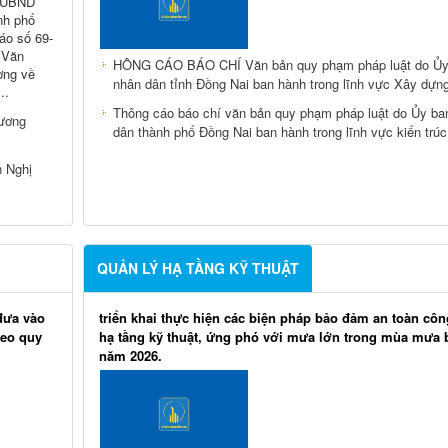
H-UBND
nh phố
áo số 69-
 Văn
HÔNG CÁO BÁO CHÍ Văn bản quy phạm pháp luật do Ủy
ơng về
nhân dân tỉnh Đồng Nai ban hành trong lĩnh vực Xây dựn
..
Thông cáo báo chí văn bản quy phạm pháp luật do Ủy ba
hương
dân thành phố Đồng Nai ban hành trong lĩnh vực kiến trúc
n Nghị
QUẢN LÝ HẠ TẦNG KỸ THUẬT
 đưa vào
triển khai thực hiện các biện pháp bảo đảm an toàn côn
heo quy
hạ tầng kỹ thuật, ứng phó với mưa lớn trong mùa mưa 
năm 2026.