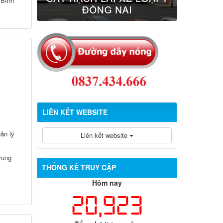
 Bình
LIÊN KẾT WEBSITE
ản lý
Liên kết website
rung
THỐNG KÊ TRUY CẬP
Hôm nay
20,923