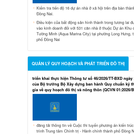
Kiểm tra tiến độ 16 dự án nhà ở xã hội trên địa bàn thàn
Đồng Nai.
Điều kiện của bất động sản hình thành trong tương lai 
vào kinh doanh đối với 531 căn nhà ở thuộc Dự án Khu đ
Tường Minh (Aqua Marina City) tại phường Long Hưng, 
phố Đồng Nai
QUẢN LÝ QUY HOẠCH VÀ PHÁT TRIỂN ĐÔ THỊ
triển khai thực hiện Thông tư số 46/2026/TT-BXD ngày 
của Bộ trưởng Bộ Xây dựng ban hành Quy chuẩn kỹ t
gia về quy hoạch đô thị và nông thôn (QCVN 01:2026/
đăng tải thông tin về Cuộc thi tuyển phương án kiến trú
trình Trung tâm Chính trị - Hành chính thành phố Đồng N