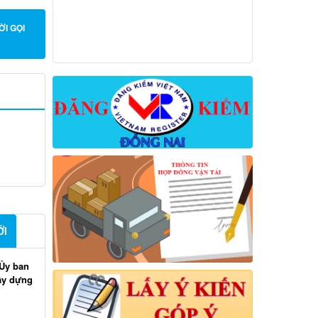
ỜI GỌI
ỚI
Ủy ban
xây dựng