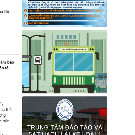
ủa Bộ
 đảm bảo
n tải.
ây
các thủ
ường
g trên