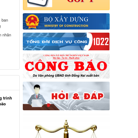
 ban
g
n nhân
g trình
bão