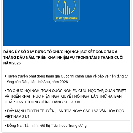
ĐẢNG ỦY SỞ XÂY DỰNG TỔ CHỨC HỘI NGHỊ SƠ KẾT CÔNG TÁC 6
THÁNG ĐẦU NĂM, TRIỂN KHAI NHIỆM VỤ TRỌNG TÂM 6 THÁNG CUỐI
NĂM 2026
Tuyên truyền phát động tham gia Cuộc thi chính luận về bảo vệ nền tảng tư
tưởng của Đảng lần thứ Sáu, năm 2026
TỔ CHỨC HỘI NGHỊ TOÀN QUỐC NGHIÊN CỨU, HỌC TẬP, QUÁN TRIỆT
VÀ TRIỂN KHAI THỰC HIỆN NGHỊ QUYẾT HỘI NGHỊ LẦN THỨ HAI BAN
CHẤP HÀNH TRUNG ƯƠNG ĐẢNG KHÓA XIV
ĐẨY MẠNH TUYÊN TRUYỀN, LAN TỎA NGÀY SÁCH VÀ VĂN HÓA ĐỌC
VIỆT NAM 21/4
Đồng Nai: Tầm nhìn Đô thị Trực thuộc Trung ương