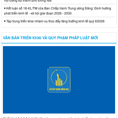
hội Đảng bộ thành phố Đồng Nai
Kết luận số 18-KL/TW của Ban Chấp hành Trung ương Đảng: Định hướng
phát triển kinh tế - xã hội giai đoạn 2026 - 2030
Tập trung triển khai nhiệm vụ thúc đẩy tăng trưởng kinh tế quý II/2026
VĂN BẢN TRIỂN KHAI VÀ QUY PHẠM PHÁP LUẬT MỚI