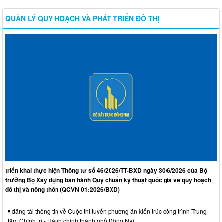
QUẢN LÝ QUY HOẠCH VÀ PHÁT TRIỂN ĐÔ THỊ
triển khai thực hiện Thông tư số 46/2026/TT-BXD ngày 30/6/2026 của Bộ
trưởng Bộ Xây dựng ban hành Quy chuẩn kỹ thuật quốc gia về quy hoạch
đô thị và nông thôn (QCVN 01:2026/BXD)
đăng tải thông tin về Cuộc thi tuyển phương án kiến trúc công trình Trung
tâm Chính trị - Hành chính thành phố Đồng Nai