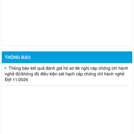
Thông báo Kết quả đánh giá hồ sơ đủ (hoặc không đủ) điều
kiện cấp chứng chỉ hành nghề hoạt động xây dựng (Đợt 20/2026)
THÔNG BÁO Về việc kết quả đánh giá hồ sơ đề nghị cấp
chứng chỉ hành nghề đủ (hoặc không đủ) điều kiện sát hạch Đợt
17/2026
Thông báo kết quả đánh giá hồ sơ đề nghị cấp chứng chỉ hành
nghề đủ/không đủ điều kiện sát hạch cấp chứng chỉ hành nghề
Đợt 10/2026
THÔNG BÁO
Thông báo kết quả đánh giá hồ sơ đề nghị cấp chứng chỉ hành
nghề đủ/không đủ điều kiện sát hạch cấp chứng chỉ hành nghề
Đợt 11/2026