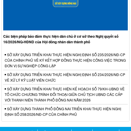
Các biện pháp bảo đảm thực hiện dân chủ ở cơ sở theo Nghị quyết số
16/2026/NQ-HĐND của Hội đồng nhân dân thành phố
SỞ XÂY DỰNG TRIỂN KHAI THỰC HIỆN NGHỊ ĐỊNH SỐ 235/2026/NĐ-CP
CỦA CHÍNH PHỦ VỀ KÝ KẾT HỢP ĐỒNG THỰC HIỆN CÔNG VIỆC TRONG
ĐƠN VỊ SỰ NGHIỆP CÔNG LẬP
SỞ XÂY DỰNG TRIỂN KHAI THỰC HIỆN NGHỊ ĐỊNH SỐ 234/2026/NĐ-CP
VỀ XỬ LÝ KỶ LUẬT VIÊN CHỨC
SỞ XÂY DỰNG TRIỂN KHAI THỰC HIỆN KẾ HOẠCH SỐ 79/KH-UBND VỀ
TỔ CHỨC CHƯƠNG TRÌNH ĐỐI THOẠI GIỮA CHỦ TỊCH UBND CÁC CẤP
VỚI THANH NIÊN THÀNH PHỐ ĐỒNG NAI NĂM 2026
SỞ XÂY DỰNG THÀNH PHỐ ĐỒNG NAI TRIỂN KHAI THỰC HIỆN NGHỊ
ĐỊNH SỐ 258/2026/NĐ-CP CỦA CHÍNH PHỦ