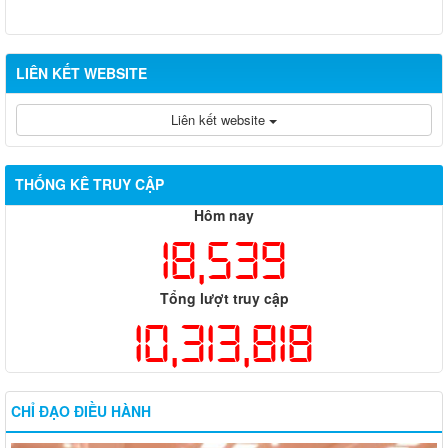
LIÊN KẾT WEBSITE
Liên kết website
THỐNG KÊ TRUY CẬP
Hôm nay
18,539
Tổng lượt truy cập
10,313,818
CHỈ ĐẠO ĐIỀU HÀNH