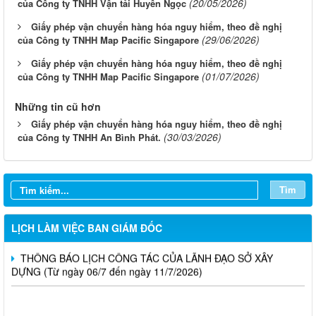
(20/05/2026)
của Công ty TNHH Vận tải Huyên Ngọc
Giấy phép vận chuyển hàng hóa nguy hiểm, theo đề nghị
(29/06/2026)
của Công ty TNHH Map Pacific Singapore
Giấy phép vận chuyển hàng hóa nguy hiểm, theo đề nghị
(01/07/2026)
của Công ty TNHH Map Pacific Singapore
Những tin cũ hơn
Giấy phép vận chuyển hàng hóa nguy hiểm, theo đề nghị
LỊCH CÔNG TÁC CỦA LÃNH ĐẠO SỞ XÂY DỰNG (Từ ngày
(30/03/2026)
của Công ty TNHH An Bình Phát.
03/8 đến ngày 08/8/2026)
THÔNG BÁO LỊCH CÔNG TÁC CỦA LÃNH ĐẠO SỞ XÂY
DỰNG (Từ ngày 27/7 đến ngày 31/7/2026)
Tìm
THÔNG BÁO LỊCH CÔNG TÁC CỦA LÃNH ĐẠO SỞ XÂY
DỰNG (Từ ngày 20/7 đến ngày 25/7/2026)
LỊCH LÀM VIỆC BAN GIÁM ĐỐC
THÔNG BÁO LỊCH CÔNG TÁC CỦA LÃNH ĐẠO SỞ XÂY
DỰNG (Từ ngày 06/7 đến ngày 11/7/2026)