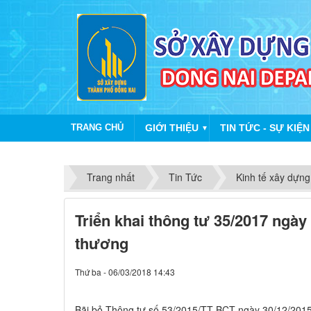
TRANG CHỦ
GIỚI THIỆU
TIN TỨC - SỰ KIỆN
▼
Trang nhất
Tin Tức
Kinh tế xây dựng
Triển khai thông tư 35/2017 ngà
thương
Thứ ba - 06/03/2018 14:43
​Bãi bỏ Thông tư số 53/2015/TT-BCT ngày 30/12/20