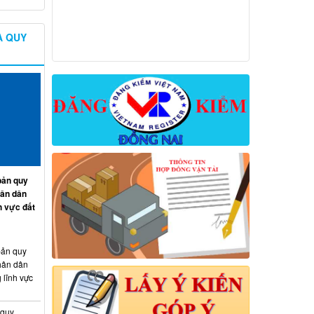
À QUY
ản quy
hân dân
h vực đất
ản quy
hân dân
 lĩnh vực
 quy