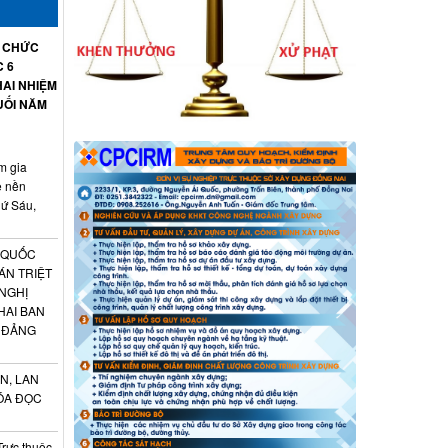
Ổ CHỨC
C 6
AI NHIỆM
UỐI NĂM
m gia
ệ nền
hứ Sáu,
 QUỐC
ÁN TRIỆT
 NGHỊ
HAI BAN
 ĐẢNG
N, LAN
ÓA ĐỌC
Trực thuộc