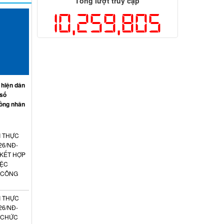
Tổng lượt truy cập
10,259,805
 hiện dân
 số
ồng nhân
I THỰC
26/NĐ-
 KẾT HỢP
IỆC
 CÔNG
I THỰC
26/NĐ-
N CHỨC