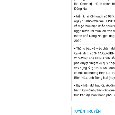
tâm Chính trị - Hành chính t
Đồng Nai
triển khai Kế hoạch số 98
ngày 16/06/2026 của UBND 
về việc thực hiện khắc phục t
ngập nước khi mưa lớn trên đ
thành phố Đồng Nai giai đoạ
2030
Thông báo về việc chấm dứt
Quyết định số 3414/QĐ-UBN
21/9/2020 của UBND tỉnh Đồ
phê duyệt Nhiệm vụ quy hoạch
xây dựng tỷ lệ 1/500 Khu dân
xã hội tại phường Bình Đa, t
Biên Hòa, tỉnh Đồng Nai (nay
lấy ý kiến dự thảo Quyết đị
hành Quy định phân cấp quản
trúc trên địa bàn thành phố 
TUYÊN TRUYỀN