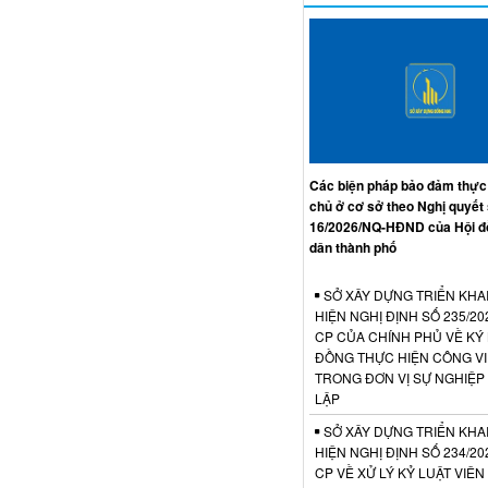
Các biện pháp bảo đảm thực
chủ ở cơ sở theo Nghị quyết
16/2026/NQ-HĐND của Hội đ
dân thành phố
SỞ XÂY DỰNG TRIỂN KHA
HIỆN NGHỊ ĐỊNH SỐ 235/20
CP CỦA CHÍNH PHỦ VỀ KÝ
ĐỒNG THỰC HIỆN CÔNG V
TRONG ĐƠN VỊ SỰ NGHIỆP
LẬP
SỞ XÂY DỰNG TRIỂN KHA
HIỆN NGHỊ ĐỊNH SỐ 234/20
CP VỀ XỬ LÝ KỶ LUẬT VIÊ