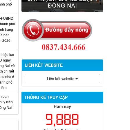
hành phố
/KH-UBND
thành phố
ình trạng
ịa bàn
n 2026-
 hiệu lực
D ngày
LIÊN KẾT WEBSITE
ng Nai về
 chi tiết
 cư nhà ở
Liên kết website
hành phố
 là p
nh ban
THỐNG KÊ TRUY CẬP
 lý kiến
Hôm nay
Đồng Nai
9,888