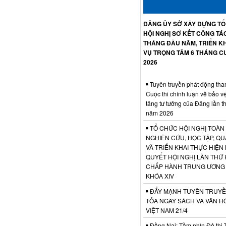
ĐẢNG ỦY SỞ XÂY DỰNG T
HỘI NGHỊ SƠ KẾT CÔNG TÁ
THÁNG ĐẦU NĂM, TRIỂN KH
VỤ TRỌNG TÂM 6 THÁNG C
2026
Tuyên truyền phát động tha
Cuộc thi chính luận về bảo v
tảng tư tưởng của Đảng lần t
năm 2026
TỔ CHỨC HỘI NGHỊ TOÀN
NGHIÊN CỨU, HỌC TẬP, QU
VÀ TRIỂN KHAI THỰC HIỆN
QUYẾT HỘI NGHỊ LẦN THỨ 
CHẤP HÀNH TRUNG ƯƠNG
KHÓA XIV
ĐẨY MẠNH TUYÊN TRUYỀ
TỎA NGÀY SÁCH VÀ VĂN H
VIỆT NAM 21/4
Đồng Nai: Tầm nhìn Đô thị 