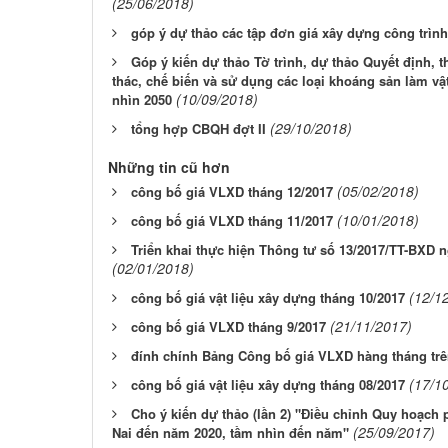
(25/06/2018)
góp ý dự thảo các tập đơn giá xây dựng công trình 
Góp ý kiến dự thảo Tờ trình, dự thảo Quyết định, 
thác, chế biến và sử dụng các loại khoáng sản làm vậ
(10/09/2018)
nhìn 2050
(29/10/2018)
tổng hợp CBQH đợt II
Những tin cũ hơn
(05/02/2018)
công bố giá VLXD tháng 12/2017
(10/01/2018)
công bố giá VLXD tháng 11/2017
Triển khai thực hiện Thông tư số 13/2017/TT-BXD 
(02/01/2018)
(12/1
công bố giá vật liệu xây dựng tháng 10/2017
(21/11/2017)
công bố giá VLXD tháng 9/2017
đính chính Bảng Công bố giá VLXD hàng tháng trê
(17/1
công bố giá vật liệu xây dựng tháng 08/2017
Cho ý kiến dự thảo (lần 2) "Điều chỉnh Quy hoạch p
(25/09/2017)
Nai đến năm 2020, tầm nhìn đến năm"