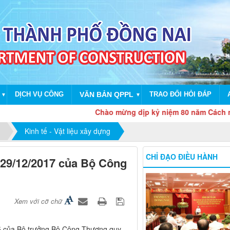
DỊCH VỤ CÔNG
VĂN BẢN QPPL
TRAO ĐỔI HỎI ĐÁP
▼
▼
Chào mừng dịp kỷ niệm 80 năm Cách mạng thá
Kinh tế - Vật liệu xây dựng
CHỈ ĐẠO ĐIỀU HÀNH
y 29/12/2017 của Bộ Công
Xem với cỡ chữ
15 của Bộ trưởng Bộ Công Thương quy