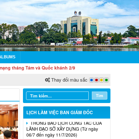
LỊCH CÔNG TÁC CỦA LÃNH ĐẠO SỞ
XÂY DỰNG (Từ ngày 03/8 đến ngày
08/8/2026)
ALBUMS
THÔNG BÁO LỊCH CÔNG TÁC CỦA
ng Tám và Quốc khánh 2/9
LÃNH ĐẠO SỞ XÂY DỰNG (Từ ngày
27/7 đến ngày 31/7/2026)
Thay đổi màu sắc
THÔNG BÁO LỊCH CÔNG TÁC CỦA
Tìm
LÃNH ĐẠO SỞ XÂY DỰNG (Từ ngày
20/7 đến ngày 25/7/2026)
LỊCH LÀM VIỆC BAN GIÁM ĐỐC
THÔNG BÁO LỊCH CÔNG TÁC CỦA
LÃNH ĐẠO SỞ XÂY DỰNG (Từ ngày
Thông báo Kết quả đánh giá hồ sơ đủ
06/7 đến ngày 11/7/2026)
(hoặc không đủ) điều kiện cấp chứng chỉ
hành nghề hoạt động xây dựng (Đợt