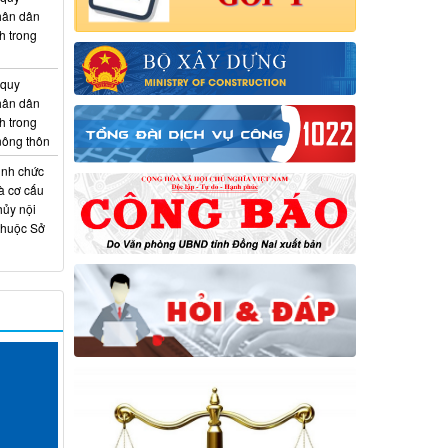
hân dân
h trong
 quy
hân dân
h trong
 nông thôn
ịnh chức
à cơ cấu
hủy nội
thuộc Sở