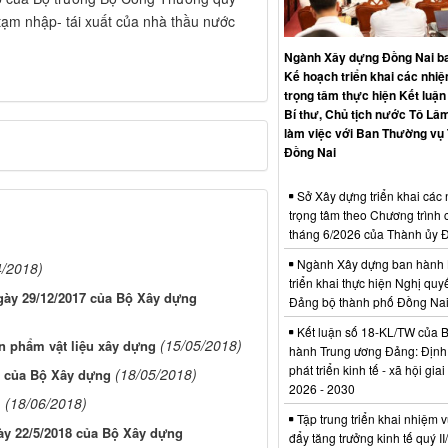
tạm nhập- tái xuất của nhà thầu nước
Ngành Xây dựng Đồng Nai b
Kế hoạch triển khai các nhi
trọng tâm thực hiện Kết luận
Bí thư, Chủ tịch nước Tô Lâm
làm việc với Ban Thường vụ
Đồng Nai
Sở Xây dựng triển khai các
trọng tâm theo Chương trình 
tháng 6/2026 của Thành ủy 
Ngành Xây dựng ban hành 
4/2018)
triển khai thực hiện Nghị quyế
gày 29/12/2017 của Bộ Xây dựng
Đảng bộ thành phố Đồng Na
Kết luận số 18-KL/TW của 
(15/05/2018)
n phẩm vật liệu xây dựng
hành Trung ương Đảng: Định
phát triển kinh tế - xã hội gia
(18/05/2018)
8 của Bộ Xây dựng
2026 - 2030
(18/06/2018)
ị
Tập trung triển khai nhiệm v
ày 22/5/2018 của Bộ Xây dựng
đẩy tăng trưởng kinh tế quý I