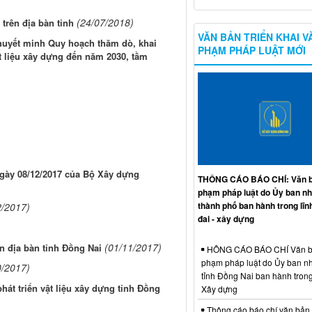
(24/07/2018)
trên địa bàn tỉnh
VĂN BẢN TRIỂN KHAI V
thuyết minh Quy hoạch thăm dò, khai
PHẠM PHÁP LUẬT MỚI
t liệu xây dựng đến năm 2030, tầm
ngày 08/12/2017 của Bộ Xây dựng
THÔNG CÁO BÁO CHÍ: Văn b
phạm pháp luật do Ủy ban n
thành phố ban hành trong lĩn
2/2017)
đai - xây dựng
(01/11/2017)
n địa bàn tỉnh Đồng Nai
HÔNG CÁO BÁO CHÍ Văn b
phạm pháp luật do Ủy ban n
0/2017)
tỉnh Đồng Nai ban hành trong
hát triển vật liệu xây dựng tỉnh Đồng
Xây dựng
Thông cáo báo chí văn bản