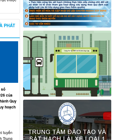
À PHÁT
 số
026 của
 hành Quy
quy hoạch
hi tuyển
nh Trung