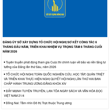
ĐẢNG ỦY SỞ XÂY DỰNG TỔ CHỨC HỘI NGHỊ SƠ KẾT CÔNG TÁC 6
THÁNG ĐẦU NĂM, TRIỂN KHAI NHIỆM VỤ TRỌNG TÂM 6 THÁNG CUỐI
NĂM 2026
Tuyên truyền phát động tham gia Cuộc thi chính luận về bảo vệ nền tảng tư
tưởng của Đảng lần thứ Sáu, năm 2026
TỔ CHỨC HỘI NGHỊ TOÀN QUỐC NGHIÊN CỨU, HỌC TẬP, QUÁN TRIỆT
VÀ TRIỂN KHAI THỰC HIỆN NGHỊ QUYẾT HỘI NGHỊ LẦN THỨ HAI BAN
CHẤP HÀNH TRUNG ƯƠNG ĐẢNG KHÓA XIV
ĐẨY MẠNH TUYÊN TRUYỀN, LAN TỎA NGÀY SÁCH VÀ VĂN HÓA ĐỌC
VIỆT NAM 21/4
Đồng Nai: Tầm nhìn Đô thị Trực thuộc Trung ương