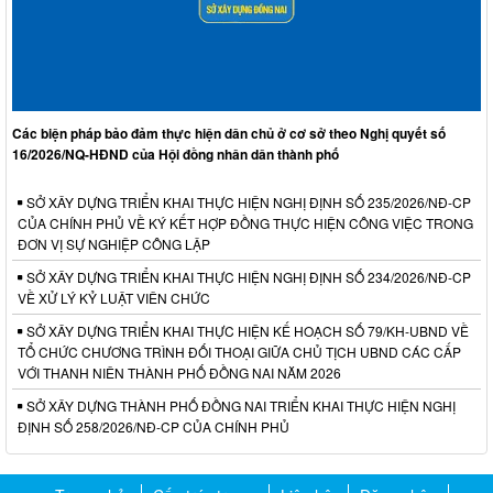
Các biện pháp bảo đảm thực hiện dân chủ ở cơ sở theo Nghị quyết số
16/2026/NQ-HĐND của Hội đồng nhân dân thành phố
SỞ XÂY DỰNG TRIỂN KHAI THỰC HIỆN NGHỊ ĐỊNH SỐ 235/2026/NĐ-CP
CỦA CHÍNH PHỦ VỀ KÝ KẾT HỢP ĐỒNG THỰC HIỆN CÔNG VIỆC TRONG
ĐƠN VỊ SỰ NGHIỆP CÔNG LẬP
SỞ XÂY DỰNG TRIỂN KHAI THỰC HIỆN NGHỊ ĐỊNH SỐ 234/2026/NĐ-CP
VỀ XỬ LÝ KỶ LUẬT VIÊN CHỨC
SỞ XÂY DỰNG TRIỂN KHAI THỰC HIỆN KẾ HOẠCH SỐ 79/KH-UBND VỀ
TỔ CHỨC CHƯƠNG TRÌNH ĐỐI THOẠI GIỮA CHỦ TỊCH UBND CÁC CẤP
VỚI THANH NIÊN THÀNH PHỐ ĐỒNG NAI NĂM 2026
SỞ XÂY DỰNG THÀNH PHỐ ĐỒNG NAI TRIỂN KHAI THỰC HIỆN NGHỊ
ĐỊNH SỐ 258/2026/NĐ-CP CỦA CHÍNH PHỦ