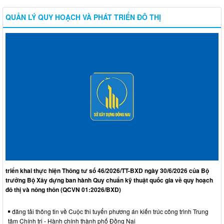
QUẢN LÝ QUY HOẠCH VÀ PHÁT TRIỂN ĐÔ THỊ
triển khai thực hiện Thông tư số 46/2026/TT-BXD ngày 30/6/2026 của Bộ
trưởng Bộ Xây dựng ban hành Quy chuẩn kỹ thuật quốc gia về quy hoạch
đô thị và nông thôn (QCVN 01:2026/BXD)
đăng tải thông tin về Cuộc thi tuyển phương án kiến trúc công trình Trung
tâm Chính trị - Hành chính thành phố Đồng Nai