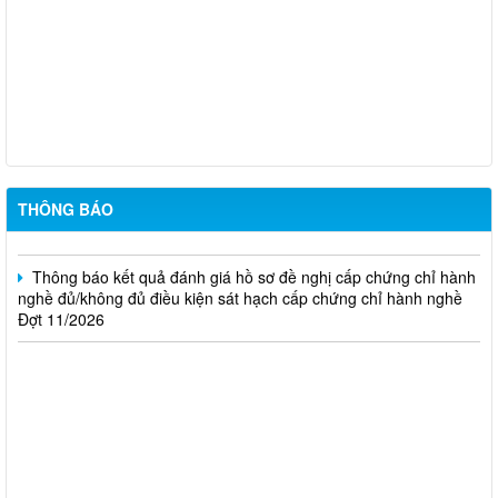
Thông báo Kết quả đánh giá hồ sơ đủ (hoặc không đủ) điều
kiện cấp chứng chỉ hành nghề hoạt động xây dựng (Đợt 20/2026)
THÔNG BÁO Về việc kết quả đánh giá hồ sơ đề nghị cấp
chứng chỉ hành nghề đủ (hoặc không đủ) điều kiện sát hạch Đợt
17/2026
Thông báo kết quả đánh giá hồ sơ đề nghị cấp chứng chỉ hành
nghề đủ/không đủ điều kiện sát hạch cấp chứng chỉ hành nghề
THÔNG BÁO
Đợt 10/2026
Thông báo kết quả đánh giá hồ sơ đề nghị cấp chứng chỉ hành
nghề đủ/không đủ điều kiện sát hạch cấp chứng chỉ hành nghề
Đợt 11/2026