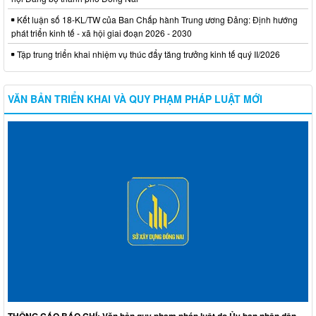
Kết luận số 18-KL/TW của Ban Chấp hành Trung ương Đảng: Định hướng
phát triển kinh tế - xã hội giai đoạn 2026 - 2030
Tập trung triển khai nhiệm vụ thúc đẩy tăng trưởng kinh tế quý II/2026
VĂN BẢN TRIỂN KHAI VÀ QUY PHẠM PHÁP LUẬT MỚI
THÔNG CÁO BÁO CHÍ: Văn bản quy phạm pháp luật do Ủy ban nhân dân