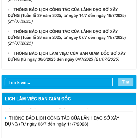
THÔNG BÁO LỊCH CÔNG TÁC CỦA LÃNH ĐẠO SỞ XÂY
DỰNG (Tuần lễ 29 năm 2025, từ ngày 14/7 đến ngày 18/7/2025)
(21/07/2025)
THÔNG BÁO LỊCH CÔNG TÁC CỦA LÃNH ĐẠO SỞ XÂY
DỰNG (Tuần lễ 28 năm 2025, từ ngày 07/7 đến ngày 11/7/2025)
(21/07/2025)
THÔNG BÁO LỊCH LÀM VIỆC CỦA BAN GIÁM ĐỐC SỞ XÂY
(21/07/2025)
DỰNG (từ ngày 30/6/2025 đến ngày 04/7/2025
LỊCH CÔNG TÁC CỦA LÃNH ĐẠO SỞ XÂY DỰNG (Từ ngày
03/8 đến ngày 08/8/2026)
THÔNG BÁO LỊCH CÔNG TÁC CỦA LÃNH ĐẠO SỞ XÂY
Tìm
DỰNG (Từ ngày 27/7 đến ngày 31/7/2026)
THÔNG BÁO LỊCH CÔNG TÁC CỦA LÃNH ĐẠO SỞ XÂY
LỊCH LÀM VIỆC BAN GIÁM ĐỐC
DỰNG (Từ ngày 20/7 đến ngày 25/7/2026)
THÔNG BÁO LỊCH CÔNG TÁC CỦA LÃNH ĐẠO SỞ XÂY
DỰNG (Từ ngày 06/7 đến ngày 11/7/2026)