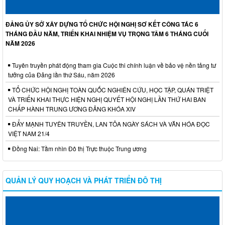
ĐẢNG ỦY SỞ XÂY DỰNG TỔ CHỨC HỘI NGHỊ SƠ KẾT CÔNG TÁC 6
THÁNG ĐẦU NĂM, TRIỂN KHAI NHIỆM VỤ TRỌNG TÂM 6 THÁNG CUỐI
NĂM 2026
Tuyên truyền phát động tham gia Cuộc thi chính luận về bảo vệ nền tảng tư
tưởng của Đảng lần thứ Sáu, năm 2026
TỔ CHỨC HỘI NGHỊ TOÀN QUỐC NGHIÊN CỨU, HỌC TẬP, QUÁN TRIỆT
VÀ TRIỂN KHAI THỰC HIỆN NGHỊ QUYẾT HỘI NGHỊ LẦN THỨ HAI BAN
CHẤP HÀNH TRUNG ƯƠNG ĐẢNG KHÓA XIV
ĐẨY MẠNH TUYÊN TRUYỀN, LAN TỎA NGÀY SÁCH VÀ VĂN HÓA ĐỌC
VIỆT NAM 21/4
Đồng Nai: Tầm nhìn Đô thị Trực thuộc Trung ương
QUẢN LÝ QUY HOẠCH VÀ PHÁT TRIỂN ĐÔ THỊ