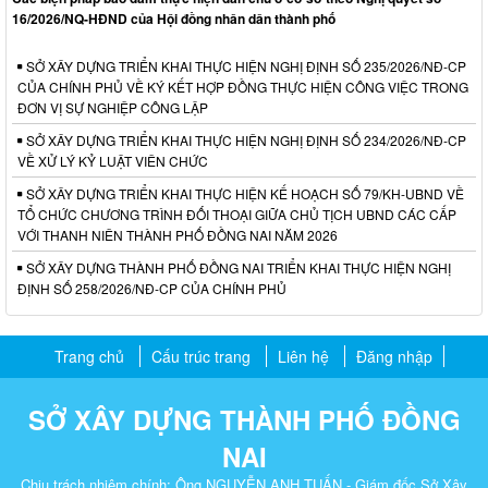
16/2026/NQ-HĐND của Hội đồng nhân dân thành phố
SỞ XÂY DỰNG TRIỂN KHAI THỰC HIỆN NGHỊ ĐỊNH SỐ 235/2026/NĐ-CP
CỦA CHÍNH PHỦ VỀ KÝ KẾT HỢP ĐỒNG THỰC HIỆN CÔNG VIỆC TRONG
ĐƠN VỊ SỰ NGHIỆP CÔNG LẬP
SỞ XÂY DỰNG TRIỂN KHAI THỰC HIỆN NGHỊ ĐỊNH SỐ 234/2026/NĐ-CP
VỀ XỬ LÝ KỶ LUẬT VIÊN CHỨC
SỞ XÂY DỰNG TRIỂN KHAI THỰC HIỆN KẾ HOẠCH SỐ 79/KH-UBND VỀ
TỔ CHỨC CHƯƠNG TRÌNH ĐỐI THOẠI GIỮA CHỦ TỊCH UBND CÁC CẤP
VỚI THANH NIÊN THÀNH PHỐ ĐỒNG NAI NĂM 2026
SỞ XÂY DỰNG THÀNH PHỐ ĐỒNG NAI TRIỂN KHAI THỰC HIỆN NGHỊ
ĐỊNH SỐ 258/2026/NĐ-CP CỦA CHÍNH PHỦ
Trang chủ
Cấu trúc trang
Liên hệ
Đăng nhập
SỞ XÂY DỰNG THÀNH PHỐ ĐỒNG
NAI
Chịu trách nhiệm chính: Ông NGUYỄN ANH TUẤN - Giám đốc Sở Xây