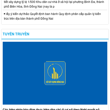
tiết xây dựng tỷ lệ 1/500 Khu dân cư nhà ở xã hội tại phường Bình Đa, thành
phố Biên Hòa, tỉnh Đồng Nai (nay là p
lấy ý kiến dự thảo Quyết định ban hành Quy định phân cấp quản lý kiến
trúc trên địa bàn thành phố Đồng Nai
TUYÊN TRUYỀN
Các biện pháp bảo đảm thực hiện dân chủ ở cơ sở theo Nghị quyết số