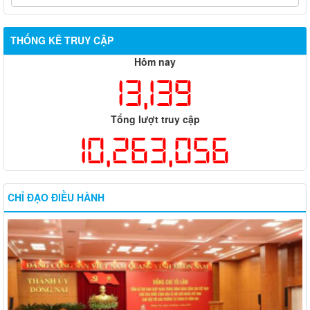
THỐNG KÊ TRUY CẬP
Hôm nay
13,139
Tổng lượt truy cập
10,263,056
CHỈ ĐẠO ĐIỀU HÀNH