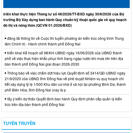
triển khai thực hiện Thông tư số 46/2026/TT-BXD ngày 30/6/2026 của Bộ
trưởng Bộ Xây dựng ban hành Quy chuẩn kỹ thuật quốc gia về quy hoạch
đô thị và nông thôn (QCVN 01:2026/BXD)
đăng tải thông tin về Cuộc thi tuyển phương án kiến trúc công trình Trung
tâm Chính trị - Hành chính thành phố Đồng Nai
triển khai Kế hoạch số 98/KH-UBND ngày 16/06/2026 của UBND thành
phố về việc thực hiện khắc phục tình trạng ngập nước khi mưa lớn trên địa
bàn thành phố Đồng Nai giai đoạn 2026-2030
Thông báo về việc chấm dứt hiệu lực Quyết định số 3414/QĐ-UBND ngày
21/9/2020 của UBND tỉnh Đồng Nai về phê duyệt Nhiệm vụ quy hoạch chi
tiết xây dựng tỷ lệ 1/500 Khu dân cư nhà ở xã hội tại phường Bình Đa, thành
phố Biên Hòa, tỉnh Đồng Nai (nay là p
lấy ý kiến dự thảo Quyết định ban hành Quy định phân cấp quản lý kiến
trúc trên địa bàn thành phố Đồng Nai
TUYÊN TRUYỀN