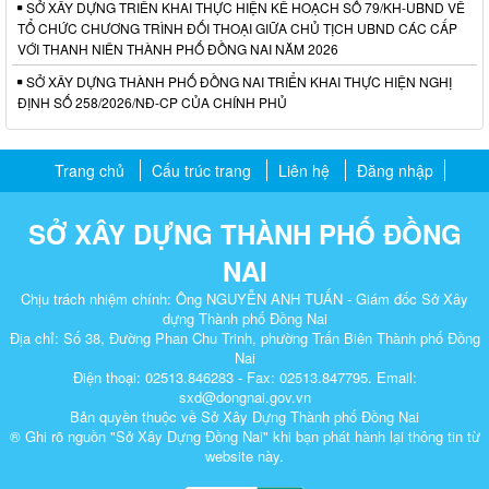
SỞ XÂY DỰNG TRIỂN KHAI THỰC HIỆN KẾ HOẠCH SỐ 79/KH-UBND VỀ
TỔ CHỨC CHƯƠNG TRÌNH ĐỐI THOẠI GIỮA CHỦ TỊCH UBND CÁC CẤP
VỚI THANH NIÊN THÀNH PHỐ ĐỒNG NAI NĂM 2026
SỞ XÂY DỰNG THÀNH PHỐ ĐỒNG NAI TRIỂN KHAI THỰC HIỆN NGHỊ
ĐỊNH SỐ 258/2026/NĐ-CP CỦA CHÍNH PHỦ
Trang chủ
Cấu trúc trang
Liên hệ
Đăng nhập
SỞ XÂY DỰNG THÀNH PHỐ ĐỒNG
NAI
Chịu trách nhiệm chính: Ông NGUYỄN ANH TUẤN - Giám đốc Sở Xây
dựng Thành phố Đồng Nai
Địa chỉ: Số 38, Đường Phan Chu Trinh, phường Trấn Biên Thành phố Đồng
Nai
Điện thoại: 02513.846283 - Fax: 02513.847795. Email:
sxd@dongnai.gov.vn
Bản quyền thuộc về Sở Xây Dựng Thành phố Đồng Nai
® Ghi rõ nguồn "Sở Xây Dựng Đồng Nai" khi bạn phát hành lại thông tin từ
website này.​