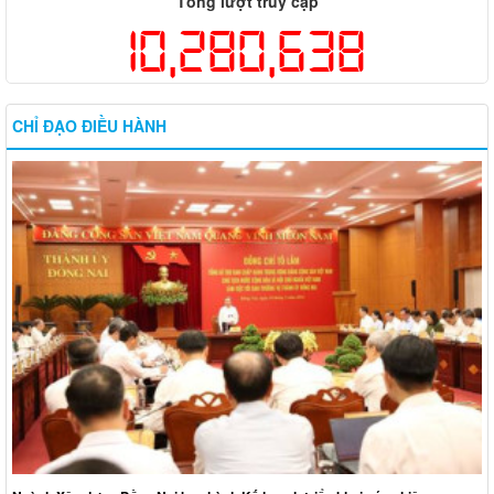
Tổng lượt truy cập
10,280,638
CHỈ ĐẠO ĐIỀU HÀNH