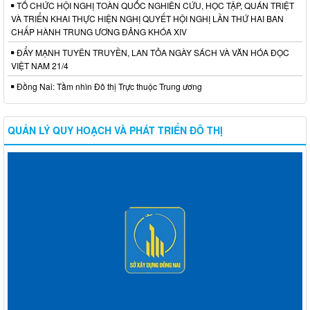
TỔ CHỨC HỘI NGHỊ TOÀN QUỐC NGHIÊN CỨU, HỌC TẬP, QUÁN TRIỆT
VÀ TRIỂN KHAI THỰC HIỆN NGHỊ QUYẾT HỘI NGHỊ LẦN THỨ HAI BAN
CHẤP HÀNH TRUNG ƯƠNG ĐẢNG KHÓA XIV
ĐẨY MẠNH TUYÊN TRUYỀN, LAN TỎA NGÀY SÁCH VÀ VĂN HÓA ĐỌC
VIỆT NAM 21/4
Đồng Nai: Tầm nhìn Đô thị Trực thuộc Trung ương
QUẢN LÝ QUY HOẠCH VÀ PHÁT TRIỂN ĐÔ THỊ