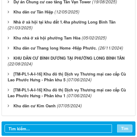
(19/08/2025)
Dự án Chung cư cao tầng Tân Vạn Tower
(12/05/2025)
Khu dân cư Tân Hiệp
Nhà ở xã hội tại khu đất 1.4ha phường Long Bình Tân
(21/03/2025)
(05/02/2025)
Khu nhà ở xã hội phường Tam Hòa
(26/11/2024)
Khu dân cư Thang long Home -Hiệp Phước.
KHU DÂN CƯ BÌNH DƯƠNG TẠI PHƯỜNG LONG BÌNH TÂN
(22/08/2024)
[TM-PL1-A-I-16] Khu đô thị Dịch vụ Thương mại cao cấp Cù
(07/06/2024)
Lao Phước Hưng - Phân khu 5
[TM-PL1-A-I-16] Khu đô thị Dịch vụ Thương mại cao cấp Cù
(07/06/2024)
Lao Phước Hưng - Phân khu 1
LỊCH CÔNG TÁC CỦA LÃNH ĐẠO SỞ XÂY DỰNG (Từ ngày
(07/05/2024)
Khu dân cư Kim Oanh
03/8 đến ngày 08/8/2026)
THÔNG BÁO LỊCH CÔNG TÁC CỦA LÃNH ĐẠO SỞ XÂY
Tìm
DỰNG (Từ ngày 27/7 đến ngày 31/7/2026)