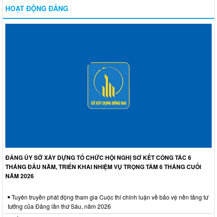
HOẠT ĐỘNG ĐẢNG
ĐẢNG ỦY SỞ XÂY DỰNG TỔ CHỨC HỘI NGHỊ SƠ KẾT CÔNG TÁC 6
THÁNG ĐẦU NĂM, TRIỂN KHAI NHIỆM VỤ TRỌNG TÂM 6 THÁNG CUỐI
NĂM 2026
Tuyên truyền phát động tham gia Cuộc thi chính luận về bảo vệ nền tảng tư
tưởng của Đảng lần thứ Sáu, năm 2026