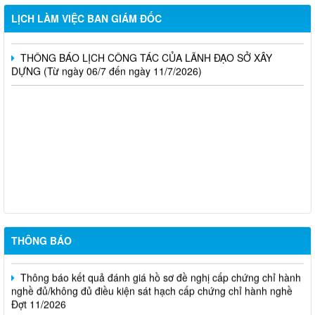
THÔNG BÁO LỊCH CÔNG TÁC CỦA LÃNH ĐẠO SỞ XÂY
LỊCH LÀM VIỆC BAN GIÁM ĐỐC
DỰNG (Từ ngày 20/7 đến ngày 25/7/2026)
THÔNG BÁO LỊCH CÔNG TÁC CỦA LÃNH ĐẠO SỞ XÂY
DỰNG (Từ ngày 06/7 đến ngày 11/7/2026)
Thông báo Kết quả đánh giá hồ sơ đủ (hoặc không đủ) điều
kiện cấp chứng chỉ hành nghề hoạt động xây dựng (Đợt 20/2026)
THÔNG BÁO Về việc kết quả đánh giá hồ sơ đề nghị cấp
chứng chỉ hành nghề đủ (hoặc không đủ) điều kiện sát hạch Đợt
17/2026
Thông báo kết quả đánh giá hồ sơ đề nghị cấp chứng chỉ hành
nghề đủ/không đủ điều kiện sát hạch cấp chứng chỉ hành nghề
THÔNG BÁO
Đợt 10/2026
Thông báo kết quả đánh giá hồ sơ đề nghị cấp chứng chỉ hành
nghề đủ/không đủ điều kiện sát hạch cấp chứng chỉ hành nghề
Đợt 11/2026