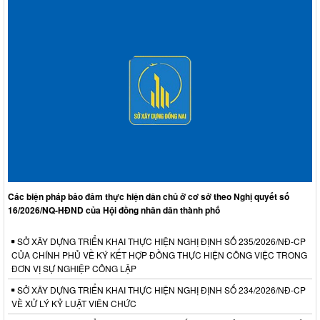
Các biện pháp bảo đảm thực hiện dân chủ ở cơ sở theo Nghị quyết số
16/2026/NQ-HĐND của Hội đồng nhân dân thành phố
SỞ XÂY DỰNG TRIỂN KHAI THỰC HIỆN NGHỊ ĐỊNH SỐ 235/2026/NĐ-CP
CỦA CHÍNH PHỦ VỀ KÝ KẾT HỢP ĐỒNG THỰC HIỆN CÔNG VIỆC TRONG
ĐƠN VỊ SỰ NGHIỆP CÔNG LẬP
SỞ XÂY DỰNG TRIỂN KHAI THỰC HIỆN NGHỊ ĐỊNH SỐ 234/2026/NĐ-CP
VỀ XỬ LÝ KỶ LUẬT VIÊN CHỨC