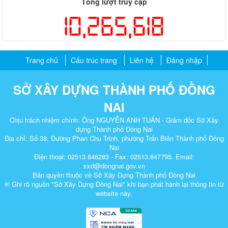
Tổng lượt truy cập
10,265,618
Trang chủ
Cấu trúc trang
Liên hệ
Đăng nhập
SỞ XÂY DỰNG THÀNH PHỐ ĐỒNG
NAI
Chịu trách nhiệm chính: Ông NGUYỄN ANH TUẤN - Giám đốc Sở Xây
dựng Thành phố Đồng Nai
Địa chỉ: Số 38, Đường Phan Chu Trinh, phường Trấn Biên Thành phố Đồng
Nai
Điện thoại: 02513.846283 - Fax: 02513.847795. Email:
sxd@dongnai.gov.vn
Bản quyền thuộc về Sở Xây Dựng Thành phố Đồng Nai
® Ghi rõ nguồn "Sở Xây Dựng Đồng Nai" khi bạn phát hành lại thông tin từ
website này.​