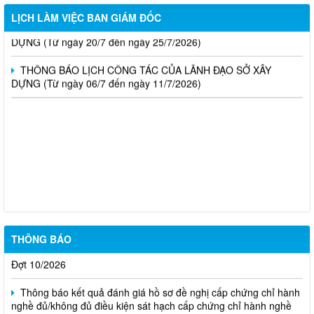
LỊCH LÀM VIỆC BAN GIÁM ĐỐC
THÔNG BÁO LỊCH CÔNG TÁC CỦA LÃNH ĐẠO SỞ XÂY
DỰNG (Từ ngày 20/7 đến ngày 25/7/2026)
THÔNG BÁO LỊCH CÔNG TÁC CỦA LÃNH ĐẠO SỞ XÂY
DỰNG (Từ ngày 06/7 đến ngày 11/7/2026)
Thông báo Kết quả đánh giá hồ sơ đủ (hoặc không đủ) điều
kiện cấp chứng chỉ hành nghề hoạt động xây dựng (Đợt 20/2026)
THÔNG BÁO Về việc kết quả đánh giá hồ sơ đề nghị cấp
chứng chỉ hành nghề đủ (hoặc không đủ) điều kiện sát hạch Đợt
17/2026
Thông báo kết quả đánh giá hồ sơ đề nghị cấp chứng chỉ hành
THÔNG BÁO
nghề đủ/không đủ điều kiện sát hạch cấp chứng chỉ hành nghề
Đợt 10/2026
Thông báo kết quả đánh giá hồ sơ đề nghị cấp chứng chỉ hành
nghề đủ/không đủ điều kiện sát hạch cấp chứng chỉ hành nghề