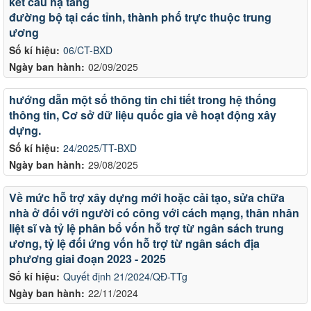
kết cấu hạ tầng
đường bộ tại các tỉnh, thành phố trực thuộc trung
ương
Số kí hiệu:
06/CT-BXD
Ngày ban hành:
02/09/2025
hướng dẫn một số thông tin chi tiết trong hệ thống
thông tin, Cơ sở dữ liệu quốc gia về hoạt động xây
dựng.
Số kí hiệu:
24/2025/TT-BXD
Ngày ban hành:
29/08/2025
Về mức hỗ trợ xây dựng mới hoặc cải tạo, sửa chữa
nhà ở đối với người có công với cách mạng, thân nhân
liệt sĩ và tỷ lệ phân bổ vốn hỗ trợ từ ngân sách trung
ương, tỷ lệ đối ứng vốn hỗ trợ từ ngân sách địa
LỊCH CÔNG TÁC CỦA LÃNH ĐẠO SỞ XÂY DỰNG (Từ ngày
phương giai đoạn 2023 - 2025
03/8 đến ngày 08/8/2026)
Số kí hiệu:
Quyết định 21/2024/QĐ-TTg
Ngày ban hành:
22/11/2024
THÔNG BÁO LỊCH CÔNG TÁC CỦA LÃNH ĐẠO SỞ XÂY
DỰNG (Từ ngày 27/7 đến ngày 31/7/2026)