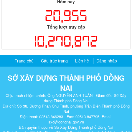
Hôm nay
20,955
Tổng lượt truy cập
10,270,872
Trang chủ
Cấu trúc trang
Liên hệ
Đăng nhập
SỞ XÂY DỰNG THÀNH PHỐ ĐỒNG
NAI
Chịu trách nhiệm chính: Ông NGUYỄN ANH TUẤN - Giám đốc Sở Xây
dựng Thành phố Đồng Nai
Địa chỉ: Số 38, Đường Phan Chu Trinh, phường Trấn Biên Thành phố Đồng
Nai
Điện thoại: 02513.846283 - Fax: 02513.847795. Email:
sxd@dongnai.gov.vn
Bản quyền thuộc về Sở Xây Dựng Thành phố Đồng Nai