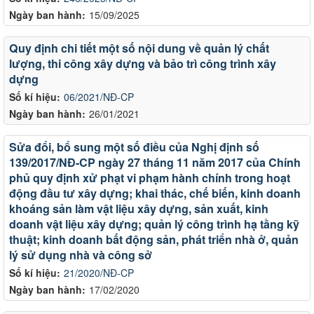
Ngày ban hành:
15/09/2025
Quy định chi tiết một số nội dung về quản lý chất
lượng, thi công xây dựng và bảo trì công trình xây
dựng
Số kí hiệu:
06/2021/NĐ-CP
Ngày ban hành:
26/01/2021
Sửa đổi, bổ sung một số điều của Nghị định số
139/2017/NĐ-CP ngày 27 tháng 11 năm 2017 của Chính
phủ quy định xử phạt vi phạm hành chính trong hoạt
động đầu tư xây dựng; khai thác, chế biến, kinh doanh
khoáng sản làm vật liệu xây dựng, sản xuất, kinh
doanh vật liệu xây dựng; quản lý công trình hạ tầng kỹ
thuật; kinh doanh bất động sản, phát triển nhà ở, quản
lý sử dụng nhà và công sở
Số kí hiệu:
21/2020/NĐ-CP
LỊCH CÔNG TÁC CỦA LÃNH ĐẠO SỞ XÂY DỰNG (Từ ngày
Ngày ban hành:
17/02/2020
03/8 đến ngày 08/8/2026)