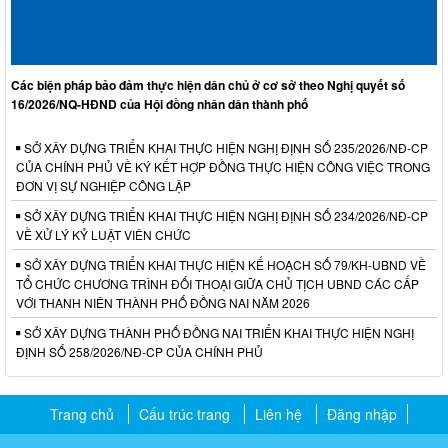
Các biện pháp bảo đảm thực hiện dân chủ ở cơ sở theo Nghị quyết số
16/2026/NQ-HĐND của Hội đồng nhân dân thành phố
SỞ XÂY DỰNG TRIỂN KHAI THỰC HIỆN NGHỊ ĐỊNH SỐ 235/2026/NĐ-CP
CỦA CHÍNH PHỦ VỀ KÝ KẾT HỢP ĐỒNG THỰC HIỆN CÔNG VIỆC TRONG
ĐƠN VỊ SỰ NGHIỆP CÔNG LẬP
SỞ XÂY DỰNG TRIỂN KHAI THỰC HIỆN NGHỊ ĐỊNH SỐ 234/2026/NĐ-CP
VỀ XỬ LÝ KỶ LUẬT VIÊN CHỨC
SỞ XÂY DỰNG TRIỂN KHAI THỰC HIỆN KẾ HOẠCH SỐ 79/KH-UBND VỀ
TỔ CHỨC CHƯƠNG TRÌNH ĐỐI THOẠI GIỮA CHỦ TỊCH UBND CÁC CẤP
VỚI THANH NIÊN THÀNH PHỐ ĐỒNG NAI NĂM 2026
SỞ XÂY DỰNG THÀNH PHỐ ĐỒNG NAI TRIỂN KHAI THỰC HIỆN NGHỊ
ĐỊNH SỐ 258/2026/NĐ-CP CỦA CHÍNH PHỦ
Trang chủ
Cấu trúc trang
Liên hệ
Đăng nhập