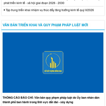
phát triển kinh tế - xã hội giai đoạn 2026 - 2030
Tập trung triển khai nhiệm vụ thúc đẩy tăng trưởng kinh tế quý II/2026
VĂN BẢN TRIỂN KHAI VÀ QUY PHẠM PHÁP LUẬT MỚI
THÔNG CÁO BÁO CHÍ: Văn bản quy phạm pháp luật do Ủy ban nhân dân
thành phố ban hành trong lĩnh vực đất đai - xây dựng