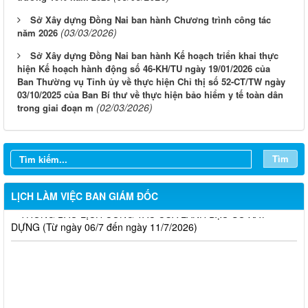
Sở Xây dựng Đồng Nai ban hành Chương trình công tác
(03/03/2026)
năm 2026
Sở Xây dựng Đồng Nai ban hành Kế hoạch triển khai thực
hiện Kế hoạch hành động số 46-KH/TU ngày 19/01/2026 của
LỊCH CÔNG TÁC CỦA LÃNH ĐẠO SỞ XÂY DỰNG (Từ ngày
Ban Thường vụ Tỉnh ủy về thực hiện Chỉ thị số 52-CT/TW ngày
03/8 đến ngày 08/8/2026)
03/10/2025 của Ban Bí thư về thực hiện bảo hiểm y tế toàn dân
(02/03/2026)
trong giai đoạn m
THÔNG BÁO LỊCH CÔNG TÁC CỦA LÃNH ĐẠO SỞ XÂY
DỰNG (Từ ngày 27/7 đến ngày 31/7/2026)
Tìm
THÔNG BÁO LỊCH CÔNG TÁC CỦA LÃNH ĐẠO SỞ XÂY
DỰNG (Từ ngày 20/7 đến ngày 25/7/2026)
LỊCH LÀM VIỆC BAN GIÁM ĐỐC
THÔNG BÁO LỊCH CÔNG TÁC CỦA LÃNH ĐẠO SỞ XÂY
DỰNG (Từ ngày 06/7 đến ngày 11/7/2026)
Thông báo Kết quả đánh giá hồ sơ đủ (hoặc không đủ) điều
kiện cấp chứng chỉ hành nghề hoạt động xây dựng (Đợt 20/2026)
THÔNG BÁO Về việc kết quả đánh giá hồ sơ đề nghị cấp