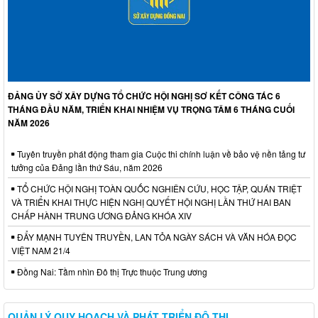
ĐẢNG ỦY SỞ XÂY DỰNG TỔ CHỨC HỘI NGHỊ SƠ KẾT CÔNG TÁC 6
THÁNG ĐẦU NĂM, TRIỂN KHAI NHIỆM VỤ TRỌNG TÂM 6 THÁNG CUỐI
NĂM 2026
Tuyên truyền phát động tham gia Cuộc thi chính luận về bảo vệ nền tảng tư
tưởng của Đảng lần thứ Sáu, năm 2026
TỔ CHỨC HỘI NGHỊ TOÀN QUỐC NGHIÊN CỨU, HỌC TẬP, QUÁN TRIỆT
VÀ TRIỂN KHAI THỰC HIỆN NGHỊ QUYẾT HỘI NGHỊ LẦN THỨ HAI BAN
CHẤP HÀNH TRUNG ƯƠNG ĐẢNG KHÓA XIV
ĐẨY MẠNH TUYÊN TRUYỀN, LAN TỎA NGÀY SÁCH VÀ VĂN HÓA ĐỌC
VIỆT NAM 21/4
Đồng Nai: Tầm nhìn Đô thị Trực thuộc Trung ương
QUẢN LÝ QUY HOẠCH VÀ PHÁT TRIỂN ĐÔ THỊ