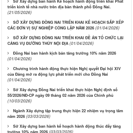
Sở Xây dựng ban hành Kế hoạch hành động triển khai Phát
triển kinh tế nhà nước trên địa bàn thành phố Đồng Nai.
(21/05/2026)
SỞ XÂY DỰNG ĐỒNG NAI TRIỂN KHAI KẾ HOẠCH SẮP XẾP
(01/04/2026)
CÁC ĐƠN VỊ SỰ NGHIỆP CÔNG LẬP NĂM 2026
SỞ XÂY DỰNG ĐỒNG NAI TRIỂN KHAI ĐỀ ÁN TỔ CHỨC LẠI
(01/04/2026)
CẢNG VỤ ĐƯỜNG THỦY NỘI ĐỊA
Đồng Nai ban hành kịch bản tăng trưởng 10% năm 2026
(01/04/2026)
Chương trình hành động thực hiện Nghị quyết Đại hội XIV
của Đảng mở ra động lực phát triển mới cho Đồng Nai
(01/04/2026)
Sở Xây dựng Đồng Nai triển khai thực hiện Nghị định số
55/2026/NĐ-CP ngày 09 tháng 02 năm 2026 của Chính phủ
(10/03/2026)
Ngành Xây dựng tập trung thực hiện 22 nhiệm vụ trọng tâm
(03/03/2026)
năm 2026
Sở Xây dựng ban hành kế hoạch hành động thúc đẩy tăng
(03/03/2026)
trưởng 10% năm 2026