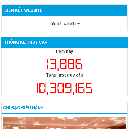
LIÊN KẾT WEBSITE
Liên kết website
THỐNG KÊ TRUY CẬP
Hôm nay
13,886
Tổng lượt truy cập
10,309,165
CHỈ ĐẠO ĐIỀU HÀNH