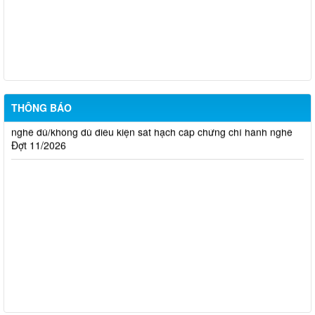
chứng chỉ hành nghề đủ (hoặc không đủ) điều kiện sát hạch Đợt
17/2026
Thông báo kết quả đánh giá hồ sơ đề nghị cấp chứng chỉ hành
nghề đủ/không đủ điều kiện sát hạch cấp chứng chỉ hành nghề
Đợt 10/2026
Thông báo kết quả đánh giá hồ sơ đề nghị cấp chứng chỉ hành
THÔNG BÁO
nghề đủ/không đủ điều kiện sát hạch cấp chứng chỉ hành nghề
Đợt 11/2026