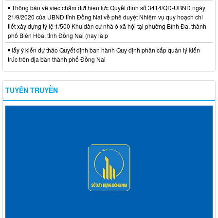
Thông báo về việc chấm dứt hiệu lực Quyết định số 3414/QĐ-UBND ngày
21/9/2020 của UBND tỉnh Đồng Nai về phê duyệt Nhiệm vụ quy hoạch chi
tiết xây dựng tỷ lệ 1/500 Khu dân cư nhà ở xã hội tại phường Bình Đa, thành
phố Biên Hòa, tỉnh Đồng Nai (nay là p
lấy ý kiến dự thảo Quyết định ban hành Quy định phân cấp quản lý kiến
trúc trên địa bàn thành phố Đồng Nai
TUYÊN TRUYỀN