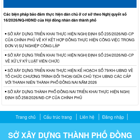
Các biện pháp bảo đảm thực hiện dân chủ ở cơ sở theo Nghị quyết số
16/2026/NQ-HĐND của Hội đồng nhân dân thành phố
SỞ XÂY DỰNG TRIỂN KHAI THỰC HIỆN NGHỊ ĐỊNH SỐ 235/2026/NĐ-CP
CỦA CHÍNH PHỦ VỀ KÝ KẾT HỢP ĐỒNG THỰC HIỆN CÔNG VIỆC TRONG
ĐƠN VỊ SỰ NGHIỆP CÔNG LẬP
SỞ XÂY DỰNG TRIỂN KHAI THỰC HIỆN NGHỊ ĐỊNH SỐ 234/2026/NĐ-CP
VỀ XỬ LÝ KỶ LUẬT VIÊN CHỨC
SỞ XÂY DỰNG TRIỂN KHAI THỰC HIỆN KẾ HOẠCH SỐ 79/KH-UBND VỀ
TỔ CHỨC CHƯƠNG TRÌNH ĐỐI THOẠI GIỮA CHỦ TỊCH UBND CÁC CẤP
VỚI THANH NIÊN THÀNH PHỐ ĐỒNG NAI NĂM 2026
SỞ XÂY DỰNG THÀNH PHỐ ĐỒNG NAI TRIỂN KHAI THỰC HIỆN NGHỊ
ĐỊNH SỐ 258/2026/NĐ-CP CỦA CHÍNH PHỦ
Trang chủ
Cấu trúc trang
Liên hệ
Đăng nhập
SỞ XÂY DỰNG THÀNH PHỐ ĐỒNG