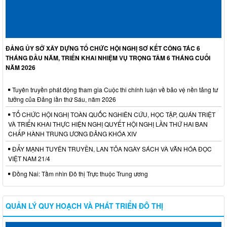
ĐẢNG ỦY SỞ XÂY DỰNG TỔ CHỨC HỘI NGHỊ SƠ KẾT CÔNG TÁC 6
THÁNG ĐẦU NĂM, TRIỂN KHAI NHIỆM VỤ TRỌNG TÂM 6 THÁNG CUỐI
NĂM 2026
Tuyên truyền phát động tham gia Cuộc thi chính luận về bảo vệ nền tảng tư
tưởng của Đảng lần thứ Sáu, năm 2026
TỔ CHỨC HỘI NGHỊ TOÀN QUỐC NGHIÊN CỨU, HỌC TẬP, QUÁN TRIỆT
VÀ TRIỂN KHAI THỰC HIỆN NGHỊ QUYẾT HỘI NGHỊ LẦN THỨ HAI BAN
CHẤP HÀNH TRUNG ƯƠNG ĐẢNG KHÓA XIV
ĐẨY MẠNH TUYÊN TRUYỀN, LAN TỎA NGÀY SÁCH VÀ VĂN HÓA ĐỌC
VIỆT NAM 21/4
Đồng Nai: Tầm nhìn Đô thị Trực thuộc Trung ương
QUẢN LÝ QUY HOẠCH VÀ PHÁT TRIỂN ĐÔ THỊ