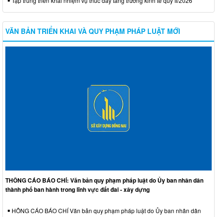
Tập trung triển khai nhiệm vụ thúc đẩy tăng trưởng kinh tế quý II/2026
VĂN BẢN TRIỂN KHAI VÀ QUY PHẠM PHÁP LUẬT MỚI
THÔNG CÁO BÁO CHÍ: Văn bản quy phạm pháp luật do Ủy ban nhân dân
thành phố ban hành trong lĩnh vực đất đai - xây dựng
HÔNG CÁO BÁO CHÍ Văn bản quy phạm pháp luật do Ủy ban nhân dân