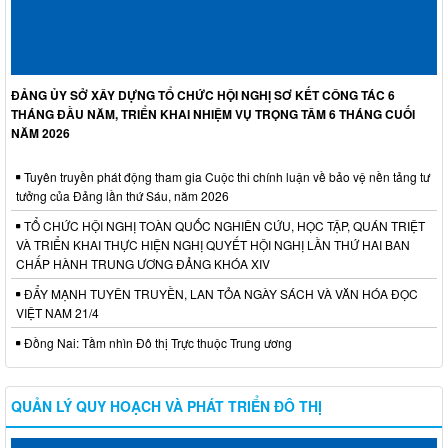
ĐẢNG ỦY SỞ XÂY DỰNG TỔ CHỨC HỘI NGHỊ SƠ KẾT CÔNG TÁC 6
THÁNG ĐẦU NĂM, TRIỂN KHAI NHIỆM VỤ TRỌNG TÂM 6 THÁNG CUỐI
NĂM 2026
Tuyên truyền phát động tham gia Cuộc thi chính luận về bảo vệ nền tảng tư
tưởng của Đảng lần thứ Sáu, năm 2026
TỔ CHỨC HỘI NGHỊ TOÀN QUỐC NGHIÊN CỨU, HỌC TẬP, QUÁN TRIỆT
VÀ TRIỂN KHAI THỰC HIỆN NGHỊ QUYẾT HỘI NGHỊ LẦN THỨ HAI BAN
CHẤP HÀNH TRUNG ƯƠNG ĐẢNG KHÓA XIV
ĐẨY MẠNH TUYÊN TRUYỀN, LAN TỎA NGÀY SÁCH VÀ VĂN HÓA ĐỌC
VIỆT NAM 21/4
Đồng Nai: Tầm nhìn Đô thị Trực thuộc Trung ương
QUẢN LÝ QUY HOẠCH VÀ PHÁT TRIỂN ĐÔ THỊ