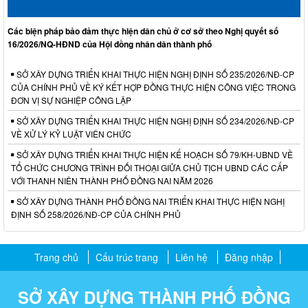
Các biện pháp bảo đảm thực hiện dân chủ ở cơ sở theo Nghị quyết số
16/2026/NQ-HĐND của Hội đồng nhân dân thành phố
SỞ XÂY DỰNG TRIỂN KHAI THỰC HIỆN NGHỊ ĐỊNH SỐ 235/2026/NĐ-CP
CỦA CHÍNH PHỦ VỀ KÝ KẾT HỢP ĐỒNG THỰC HIỆN CÔNG VIỆC TRONG
ĐƠN VỊ SỰ NGHIỆP CÔNG LẬP
SỞ XÂY DỰNG TRIỂN KHAI THỰC HIỆN NGHỊ ĐỊNH SỐ 234/2026/NĐ-CP
VỀ XỬ LÝ KỶ LUẬT VIÊN CHỨC
SỞ XÂY DỰNG TRIỂN KHAI THỰC HIỆN KẾ HOẠCH SỐ 79/KH-UBND VỀ
TỔ CHỨC CHƯƠNG TRÌNH ĐỐI THOẠI GIỮA CHỦ TỊCH UBND CÁC CẤP
VỚI THANH NIÊN THÀNH PHỐ ĐỒNG NAI NĂM 2026
SỞ XÂY DỰNG THÀNH PHỐ ĐỒNG NAI TRIỂN KHAI THỰC HIỆN NGHỊ
ĐỊNH SỐ 258/2026/NĐ-CP CỦA CHÍNH PHỦ
Trang chủ
Cấu trúc trang
Liên hệ
Đăng nhập
SỞ XÂY DỰNG THÀNH PHỐ ĐỒNG