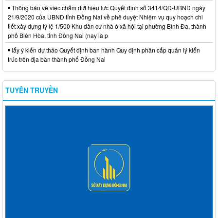
Thông báo về việc chấm dứt hiệu lực Quyết định số 3414/QĐ-UBND ngày
21/9/2020 của UBND tỉnh Đồng Nai về phê duyệt Nhiệm vụ quy hoạch chi
tiết xây dựng tỷ lệ 1/500 Khu dân cư nhà ở xã hội tại phường Bình Đa, thành
phố Biên Hòa, tỉnh Đồng Nai (nay là p
lấy ý kiến dự thảo Quyết định ban hành Quy định phân cấp quản lý kiến
trúc trên địa bàn thành phố Đồng Nai
TUYÊN TRUYỀN