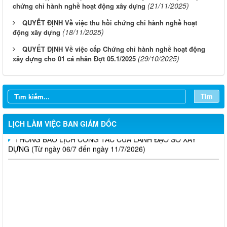
(21/11/2025)
chứng chỉ hành nghề hoạt động xây dựng
QUYẾT ĐỊNH Về việc thu hồi chứng chỉ hành nghề hoạt
(18/11/2025)
động xây dựng
LỊCH CÔNG TÁC CỦA LÃNH ĐẠO SỞ XÂY DỰNG (Từ ngày
QUYẾT ĐỊNH Về việc cấp Chứng chỉ hành nghề hoạt động
03/8 đến ngày 08/8/2026)
(29/10/2025)
xây dựng cho 01 cá nhân Đợt 05.1/2025
THÔNG BÁO LỊCH CÔNG TÁC CỦA LÃNH ĐẠO SỞ XÂY
DỰNG (Từ ngày 27/7 đến ngày 31/7/2026)
Tìm
THÔNG BÁO LỊCH CÔNG TÁC CỦA LÃNH ĐẠO SỞ XÂY
DỰNG (Từ ngày 20/7 đến ngày 25/7/2026)
LỊCH LÀM VIỆC BAN GIÁM ĐỐC
THÔNG BÁO LỊCH CÔNG TÁC CỦA LÃNH ĐẠO SỞ XÂY
DỰNG (Từ ngày 06/7 đến ngày 11/7/2026)
Thông báo Kết quả đánh giá hồ sơ đủ (hoặc không đủ) điều
kiện cấp chứng chỉ hành nghề hoạt động xây dựng (Đợt 20/2026)
THÔNG BÁO Về việc kết quả đánh giá hồ sơ đề nghị cấp
chứng chỉ hành nghề đủ (hoặc không đủ) điều kiện sát hạch Đợt