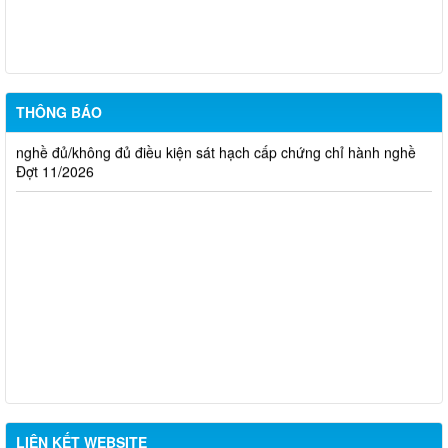
17/2026
Thông báo kết quả đánh giá hồ sơ đề nghị cấp chứng chỉ hành
nghề đủ/không đủ điều kiện sát hạch cấp chứng chỉ hành nghề
Đợt 10/2026
THÔNG BÁO
Thông báo kết quả đánh giá hồ sơ đề nghị cấp chứng chỉ hành
nghề đủ/không đủ điều kiện sát hạch cấp chứng chỉ hành nghề
Đợt 11/2026
LIÊN KẾT WEBSITE