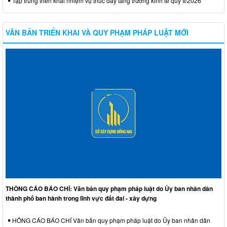
Tập trung triển khai nhiệm vụ thúc đẩy tăng trưởng kinh tế quý II/2026
VĂN BẢN TRIỂN KHAI VÀ QUY PHẠM PHÁP LUẬT MỚI
THÔNG CÁO BÁO CHÍ: Văn bản quy phạm pháp luật do Ủy ban nhân dân
thành phố ban hành trong lĩnh vực đất đai - xây dựng
HÔNG CÁO BÁO CHÍ Văn bản quy phạm pháp luật do Ủy ban nhân dân