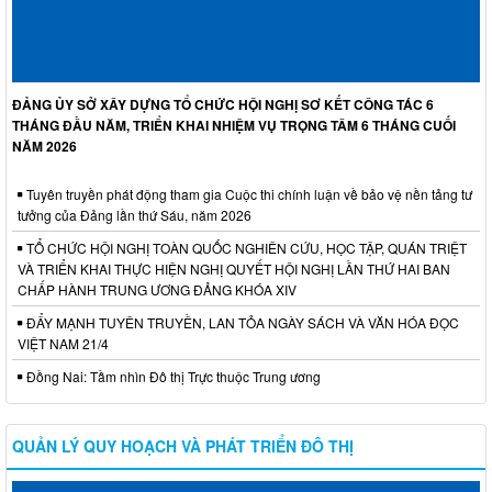
ĐẢNG ỦY SỞ XÂY DỰNG TỔ CHỨC HỘI NGHỊ SƠ KẾT CÔNG TÁC 6
THÁNG ĐẦU NĂM, TRIỂN KHAI NHIỆM VỤ TRỌNG TÂM 6 THÁNG CUỐI
NĂM 2026
Tuyên truyền phát động tham gia Cuộc thi chính luận về bảo vệ nền tảng tư
tưởng của Đảng lần thứ Sáu, năm 2026
TỔ CHỨC HỘI NGHỊ TOÀN QUỐC NGHIÊN CỨU, HỌC TẬP, QUÁN TRIỆT
VÀ TRIỂN KHAI THỰC HIỆN NGHỊ QUYẾT HỘI NGHỊ LẦN THỨ HAI BAN
CHẤP HÀNH TRUNG ƯƠNG ĐẢNG KHÓA XIV
ĐẨY MẠNH TUYÊN TRUYỀN, LAN TỎA NGÀY SÁCH VÀ VĂN HÓA ĐỌC
VIỆT NAM 21/4
Đồng Nai: Tầm nhìn Đô thị Trực thuộc Trung ương
QUẢN LÝ QUY HOẠCH VÀ PHÁT TRIỂN ĐÔ THỊ