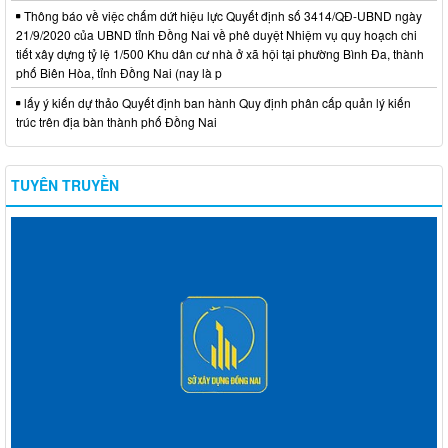
Thông báo về việc chấm dứt hiệu lực Quyết định số 3414/QĐ-UBND ngày
21/9/2020 của UBND tỉnh Đồng Nai về phê duyệt Nhiệm vụ quy hoạch chi
tiết xây dựng tỷ lệ 1/500 Khu dân cư nhà ở xã hội tại phường Bình Đa, thành
phố Biên Hòa, tỉnh Đồng Nai (nay là p
lấy ý kiến dự thảo Quyết định ban hành Quy định phân cấp quản lý kiến
trúc trên địa bàn thành phố Đồng Nai
TUYÊN TRUYỀN