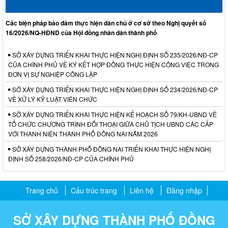
Các biện pháp bảo đảm thực hiện dân chủ ở cơ sở theo Nghị quyết số
16/2026/NQ-HĐND của Hội đồng nhân dân thành phố
SỞ XÂY DỰNG TRIỂN KHAI THỰC HIỆN NGHỊ ĐỊNH SỐ 235/2026/NĐ-CP
CỦA CHÍNH PHỦ VỀ KÝ KẾT HỢP ĐỒNG THỰC HIỆN CÔNG VIỆC TRONG
ĐƠN VỊ SỰ NGHIỆP CÔNG LẬP
SỞ XÂY DỰNG TRIỂN KHAI THỰC HIỆN NGHỊ ĐỊNH SỐ 234/2026/NĐ-CP
VỀ XỬ LÝ KỶ LUẬT VIÊN CHỨC
SỞ XÂY DỰNG TRIỂN KHAI THỰC HIỆN KẾ HOẠCH SỐ 79/KH-UBND VỀ
TỔ CHỨC CHƯƠNG TRÌNH ĐỐI THOẠI GIỮA CHỦ TỊCH UBND CÁC CẤP
VỚI THANH NIÊN THÀNH PHỐ ĐỒNG NAI NĂM 2026
SỞ XÂY DỰNG THÀNH PHỐ ĐỒNG NAI TRIỂN KHAI THỰC HIỆN NGHỊ
ĐỊNH SỐ 258/2026/NĐ-CP CỦA CHÍNH PHỦ
Trang chủ
Cấu trúc trang
Liên hệ
Đăng nhập
SỞ XÂY DỰNG THÀNH PHỐ ĐỒNG