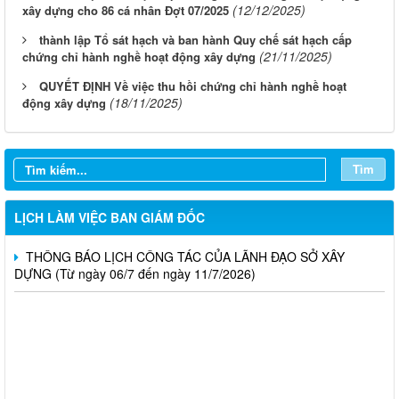
(12/12/2025)
xây dựng cho 86 cá nhân Đợt 07/2025
thành lập Tổ sát hạch và ban hành Quy chế sát hạch cấp
(21/11/2025)
chứng chỉ hành nghề hoạt động xây dựng
QUYẾT ĐỊNH Về việc thu hồi chứng chỉ hành nghề hoạt
LỊCH CÔNG TÁC CỦA LÃNH ĐẠO SỞ XÂY DỰNG (Từ ngày
(18/11/2025)
động xây dựng
03/8 đến ngày 08/8/2026)
THÔNG BÁO LỊCH CÔNG TÁC CỦA LÃNH ĐẠO SỞ XÂY
DỰNG (Từ ngày 27/7 đến ngày 31/7/2026)
Tìm
THÔNG BÁO LỊCH CÔNG TÁC CỦA LÃNH ĐẠO SỞ XÂY
DỰNG (Từ ngày 20/7 đến ngày 25/7/2026)
LỊCH LÀM VIỆC BAN GIÁM ĐỐC
THÔNG BÁO LỊCH CÔNG TÁC CỦA LÃNH ĐẠO SỞ XÂY
DỰNG (Từ ngày 06/7 đến ngày 11/7/2026)
Thông báo Kết quả đánh giá hồ sơ đủ (hoặc không đủ) điều
kiện cấp chứng chỉ hành nghề hoạt động xây dựng (Đợt 20/2026)
THÔNG BÁO Về việc kết quả đánh giá hồ sơ đề nghị cấp