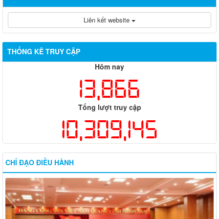
Liên kết website
THỐNG KÊ TRUY CẬP
Hôm nay
13,866
Tổng lượt truy cập
10,309,145
CHỈ ĐẠO ĐIỀU HÀNH