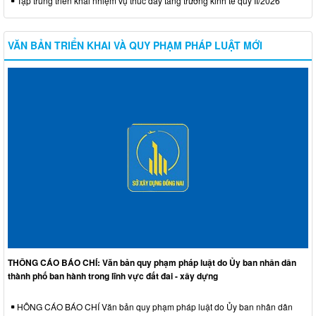
Tập trung triển khai nhiệm vụ thúc đẩy tăng trưởng kinh tế quý II/2026
VĂN BẢN TRIỂN KHAI VÀ QUY PHẠM PHÁP LUẬT MỚI
THÔNG CÁO BÁO CHÍ: Văn bản quy phạm pháp luật do Ủy ban nhân dân
thành phố ban hành trong lĩnh vực đất đai - xây dựng
HÔNG CÁO BÁO CHÍ Văn bản quy phạm pháp luật do Ủy ban nhân dân