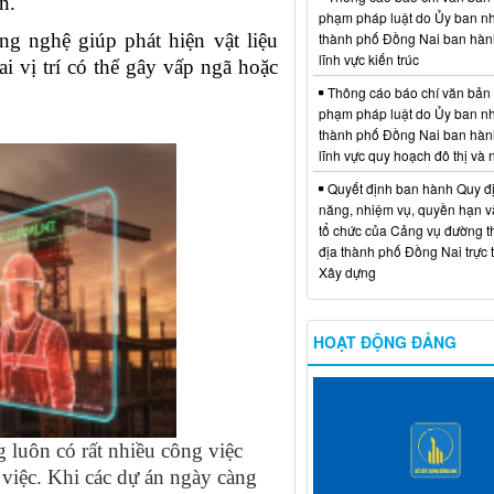
ạn.
phạm pháp luật do Ủy ban n
g nghệ giúp phát hiện vật liệu
thành phố Đồng Nai ban hàn
lĩnh vực kiến trúc
i vị trí có thể gây vấp ngã hoặc
Thông cáo báo chí văn bản
phạm pháp luật do Ủy ban n
thành phố Đồng Nai ban hàn
lĩnh vực quy hoạch đô thị và
Quyết định ban hành Quy đ
năng, nhiệm vụ, quyền hạn v
tổ chức của Cảng vụ đường t
địa thành phố Đồng Nai trực 
Xây dựng
HOẠT ĐỘNG ĐẢNG
 luôn có rất nhiều công việc
 việc. Khi các dự án ngày càng