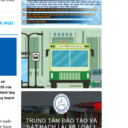
À PHÁT
 số
026 của
 hành Quy
quy hoạch
hi tuyển
nh Trung