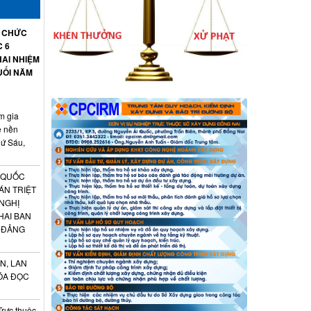
Ổ CHỨC
C 6
AI NHIỆM
UỐI NĂM
m gia
ệ nền
hứ Sáu,
 QUỐC
ÁN TRIỆT
 NGHỊ
HAI BAN
 ĐẢNG
N, LAN
ÓA ĐỌC
Trực thuộc