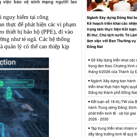
g việc bảo vệ sinh mạng người lao
i nguy hiểm tại công
Ngành Xây dựng Đồng Nai b
Kế hoạch triển khai các nhi
an thực để phát hiện các vi phạm
trọng tâm thực hiện Kết luận
 thiết bị bảo hộ (PPE), đi vào
Bí thư, Chủ tịch nước Tô Lâm
ường như té ngã. Các hệ thống
làm việc với Ban Thường vụ
à quản lý có thể can thiệp kịp
Đồng Nai
Sở Xây dựng triển khai các
trọng tâm theo Chương trình 
tháng 6/2026 của Thành ủy 
Ngành Xây dựng ban hành 
triển khai thực hiện Nghị quyế
Đảng bộ thành phố Đồng Na
Kết luận số 18-KL/TW của 
hành Trung ương Đảng: Định
phát triển kinh tế - xã hội gia
2026 - 2030
Tập trung triển khai nhiệm v
đẩy tăng trưởng kinh tế quý I