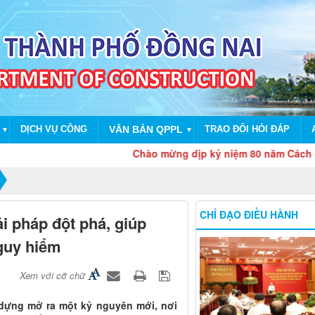
DỊCH VỤ CÔNG
VĂN BẢN QPPL
TRAO ĐỔI HỎI ĐÁP
▼
▼
Chào mừng dịp kỷ niệm 80 năm Cách mạng thá
CHỈ ĐẠO ĐIỀU HÀNH
ải pháp đột phá, giúp
guy hiểm
Xem với cỡ chữ
y dựng mở ra một kỷ nguyên mới, nơi