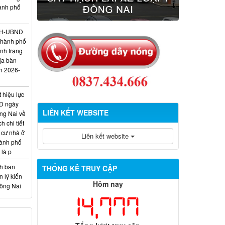
hành phố
/KH-UBND
thành phố
ình trạng
ịa bàn
n 2026-
 hiệu lực
D ngày
LIÊN KẾT WEBSITE
ng Nai về
 chi tiết
 cư nhà ở
Liên kết website
hành phố
 là p
nh ban
THỐNG KÊ TRUY CẬP
 lý kiến
Hôm nay
Đồng Nai
14,777