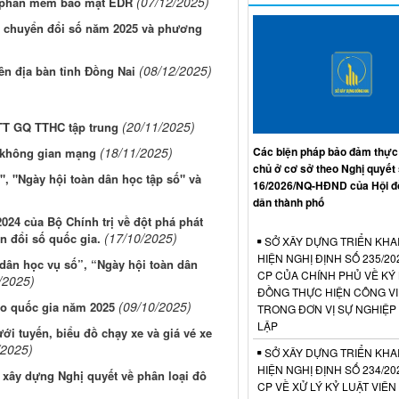
(07/12/2025)
t phần mềm bảo mật EDR
ệ, chuyển đổi số năm 2025 và phương
(08/12/2025)
ên địa bàn tỉnh Đồng Nai
(20/11/2025)
T GQ TTHC tập trung
(18/11/2025)
Các biện pháp bảo đảm thực
n không gian mạng
chủ ở cơ sở theo Nghị quyết
", "Ngày hội toàn dân học tập số" và
16/2026/NQ-HĐND của Hội đ
dân thành phố
024 của Bộ Chính trị về đột phá phát
(17/10/2025)
n đổi số quốc gia.
SỞ XÂY DỰNG TRIỂN KHA
HIỆN NGHỊ ĐỊNH SỐ 235/20
dân học vụ số”, “Ngày hội toàn dân
CP CỦA CHÍNH PHỦ VỀ KÝ
/2025)
ĐỒNG THỰC HIỆN CÔNG V
(09/10/2025)
o quốc gia năm 2025
TRONG ĐƠN VỊ SỰ NGHIỆP
LẬP
i tuyến, biểu đồ chạy xe và giá vé xe
/2025)
SỞ XÂY DỰNG TRIỂN KHA
HIỆN NGHỊ ĐỊNH SỐ 234/20
xây dựng Nghị quyết về phân loại đô
CP VỀ XỬ LÝ KỶ LUẬT VIÊ