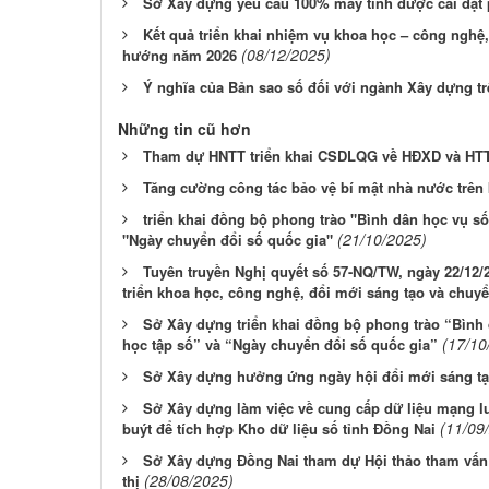
Sở Xây dựng yêu cầu 100% máy tính được cài đặ
Kết quả triển khai nhiệm vụ khoa học – công ngh
(08/12/2025)
hướng năm 2026
Ý nghĩa của Bản sao số đối với ngành Xây dựng tr
Những tin cũ hơn
Tham dự HNTT triển khai CSDLQG về HĐXD và HTT
Tăng cường công tác bảo vệ bí mật nhà nước trê
triển khai đồng bộ phong trào "Bình dân học vụ số
(21/10/2025)
"Ngày chuyển đổi số quốc gia"
Tuyên truyền Nghị quyết số 57-NQ/TW, ngày 22/12/2
triển khoa học, công nghệ, đổi mới sáng tạo và chuyể
Sở Xây dựng triển khai đồng bộ phong trào “Bình 
(17/10
học tập số” và “Ngày chuyển đổi số quốc gia”
Sở Xây dựng hưởng ứng ngày hội đổi mới sáng tạ
Sở Xây dựng làm việc về cung cấp dữ liệu mạng lướ
(11/09
buýt để tích hợp Kho dữ liệu số tỉnh Đồng Nai
Sở Xây dựng Đồng Nai tham dự Hội thảo tham vấn 
(28/08/2025)
thị