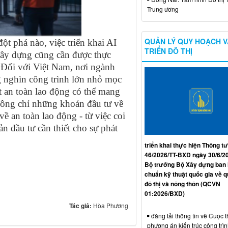
Trung ương
QUẢN LÝ QUY HOẠCH V
t phá nào, việc triển khai AI
TRIỂN ĐÔ THỊ
xây dựng cũng cần được thực
Đối với Việt Nam, nơi ngành
 nghìn công trình lớn nhỏ mọc
t an toàn lao động có thể mang
hông chỉ những khoản đầu tư về
ề an toàn lao động - từ việc coi
n đầu tư cần thiết cho sự phát
triển khai thực hiện Thông tư
46/2026/TT-BXD ngày 30/6/2
Bộ trưởng Bộ Xây dựng ban
chuẩn kỹ thuật quốc gia về 
đô thị và nông thôn (QCVN
01:2026/BXD)
Tác giả:
Hòa Phương
đăng tải thông tin về Cuộc t
phương án kiến trúc công trì