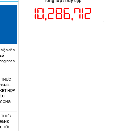
Tổng lượt truy cập
10,286,712
 hiện dân
 số
ồng nhân
I THỰC
26/NĐ-
 KẾT HỢP
IỆC
 CÔNG
I THỰC
26/NĐ-
N CHỨC