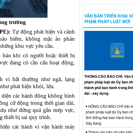
VĂN BẢN TRIỂN KHAI V
PHẠM PHÁP LUẬT MỚI
ông trường
PPE):
Tự động phát hiện và cảnh
bảo hiểm, không mặc áo phản
những khu vực yêu cầu.
báo khi có người hoặc thiết bị
vực đang có cần cẩu hoạt động,
THÔNG CÁO BÁO CHÍ: Văn b
 vi bất thường như ngã, lạng
phạm pháp luật do Ủy ban n
như phát hiện khói, lửa.
thành phố ban hành trong lĩn
đai - xây dựng
diện các hành động không bình
ng cử động trong thời gian dài
,
HÔNG CÁO BÁO CHÍ Văn b
ví dụ như đứng quá gần mép vực,
phạm pháp luật do Ủy ban n
thiết bị sai quy trình.
tỉnh Đồng Nai ban hành trong
Xây dựng
hiện các hành vi vận hành máy
Thông cáo báo chí văn bản