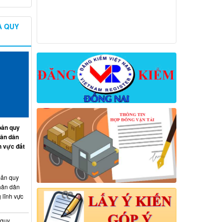
À QUY
ản quy
hân dân
h vực đất
ản quy
hân dân
 lĩnh vực
 quy