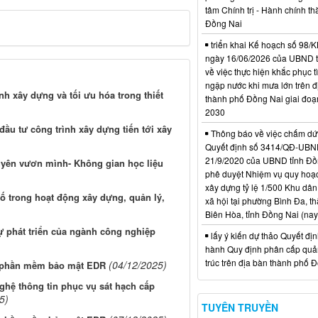
tâm Chính trị - Hành chính t
Đồng Nai
triển khai Kế hoạch số 98
ngày 16/06/2026 của UBND 
về việc thực hiện khắc phục t
ngập nước khi mưa lớn trên đ
nh xây dựng và tối ưu hóa trong thiết
thành phố Đồng Nai giai đoạ
2030
đầu tư công trình xây dựng tiến tới xây
Thông báo về việc chấm dứt
Quyết định số 3414/QĐ-UBN
21/9/2020 của UBND tỉnh Đồ
uyên vươn mình- Không gian học liệu
phê duyệt Nhiệm vụ quy hoạch
xây dựng tỷ lệ 1/500 Khu dân
ố trong hoạt động xây dựng, quản lý,
xã hội tại phường Bình Đa, t
Biên Hòa, tỉnh Đồng Nai (nay
ự phát triển của ngành công nghiệp
lấy ý kiến dự thảo Quyết đị
hành Quy định phân cấp quản
trúc trên địa bàn thành phố 
(04/12/2025)
t phần mềm bảo mật EDR
ghệ thông tin phục vụ sát hạch cấp
5)
TUYÊN TRUYỀN