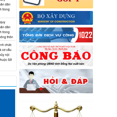
hân dân
h trong
 quy
hân dân
h trong
 nông thôn
ịnh chức
à cơ cấu
hủy nội
thuộc Sở