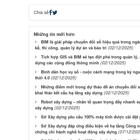
Chia sẻ
Những tin mới hơn
BIM là giải pháp chuyển đổi số hiệu quả trong ngà
(02/12/2025)
kế, thi công, quản lý dự án và bảo trì
Tích hợp GIS và BIM sẽ tạo đột phá trong quản lý, 
(02/12/2025)
dựng các cộng đồng thông minh
Bình dân học vụ số - cuộc cách mạng trong kỷ ng
(02/12/2025)
thời 4.0
Những điểm mới trong dự thảo đề án chuyển đổi s
(02/12/2025)
khai thác kết cấu hạ tầng xây dựng
Robot xây dựng – nhân tố quan trọng đẩy nhanh s
(02/12/2025)
xây dựng
Sở Xây dựng yêu cầu 100% máy tính được cài đặ
Sở Xây dựng đáp ứng điều kiện về hạ tầng Công n
(07/12/202
chứng chỉ hành nghề hoạt động xây dựng