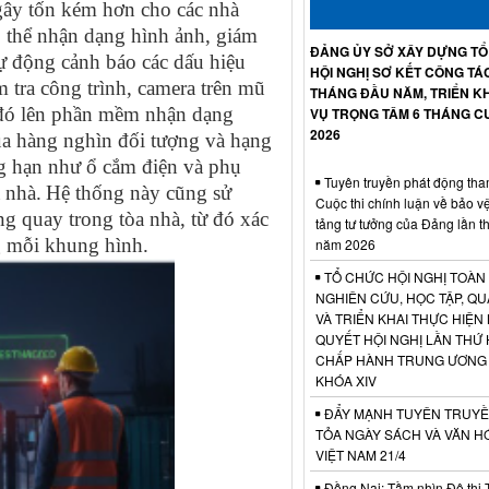
g gây tốn kém hơn cho các nhà
ó thể nhận dạng hình ảnh, giám
ĐẢNG ỦY SỞ XÂY DỰNG T
tự động cảnh báo các dấu hiệu
HỘI NGHỊ SƠ KẾT CÔNG TÁ
m tra công trình, camera trên mũ
THÁNG ĐẦU NĂM, TRIỂN KH
eo đó lên phần mềm nhận dạng
VỤ TRỌNG TÂM 6 THÁNG C
2026
ủa hàng nghìn đối tượng và hạng
ng hạn như ổ cắm điện và phụ
Tuyên truyền phát động tha
 nhà.
Hệ thống này cũng sử
Cuộc thi chính luận về bảo v
ng quay trong tòa nhà, từ đó xác
tảng tư tưởng của Đảng lần t
ng mỗi khung hình.
năm 2026
TỔ CHỨC HỘI NGHỊ TOÀN
NGHIÊN CỨU, HỌC TẬP, QU
VÀ TRIỂN KHAI THỰC HIỆN
QUYẾT HỘI NGHỊ LẦN THỨ 
CHẤP HÀNH TRUNG ƯƠNG
KHÓA XIV
ĐẨY MẠNH TUYÊN TRUYỀ
TỎA NGÀY SÁCH VÀ VĂN H
VIỆT NAM 21/4
Đồng Nai: Tầm nhìn Đô thị 