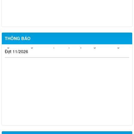
Thông báo kết quả đánh giá hồ sơ đề nghị cấp chứng chỉ hành
nghề đủ/không đủ điều kiện sát hạch cấp chứng chỉ hành nghề
Đợt 10/2026
Thông báo kết quả đánh giá hồ sơ đề nghị cấp chứng chỉ hành
THÔNG BÁO
nghề đủ/không đủ điều kiện sát hạch cấp chứng chỉ hành nghề
Đợt 11/2026