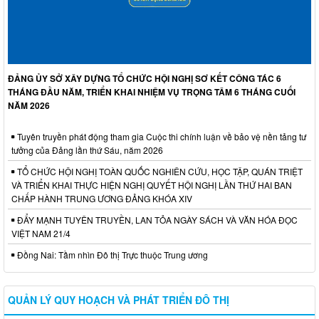
ĐẢNG ỦY SỞ XÂY DỰNG TỔ CHỨC HỘI NGHỊ SƠ KẾT CÔNG TÁC 6
THÁNG ĐẦU NĂM, TRIỂN KHAI NHIỆM VỤ TRỌNG TÂM 6 THÁNG CUỐI
NĂM 2026
Tuyên truyền phát động tham gia Cuộc thi chính luận về bảo vệ nền tảng tư
tưởng của Đảng lần thứ Sáu, năm 2026
TỔ CHỨC HỘI NGHỊ TOÀN QUỐC NGHIÊN CỨU, HỌC TẬP, QUÁN TRIỆT
VÀ TRIỂN KHAI THỰC HIỆN NGHỊ QUYẾT HỘI NGHỊ LẦN THỨ HAI BAN
CHẤP HÀNH TRUNG ƯƠNG ĐẢNG KHÓA XIV
ĐẨY MẠNH TUYÊN TRUYỀN, LAN TỎA NGÀY SÁCH VÀ VĂN HÓA ĐỌC
VIỆT NAM 21/4
Đồng Nai: Tầm nhìn Đô thị Trực thuộc Trung ương
QUẢN LÝ QUY HOẠCH VÀ PHÁT TRIỂN ĐÔ THỊ