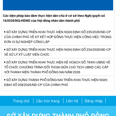
Các biện pháp bảo đảm thực hiện dân chủ ở cơ sở theo Nghị quyết số
16/2026/NQ-HĐND của Hội đồng nhân dân thành phố
SỞ XÂY DỰNG TRIỂN KHAI THỰC HIỆN NGHỊ ĐỊNH SỐ 235/2026/NĐ-CP
CỦA CHÍNH PHỦ VỀ KÝ KẾT HỢP ĐỒNG THỰC HIỆN CÔNG VIỆC TRONG
ĐƠN VỊ SỰ NGHIỆP CÔNG LẬP
SỞ XÂY DỰNG TRIỂN KHAI THỰC HIỆN NGHỊ ĐỊNH SỐ 234/2026/NĐ-CP
VỀ XỬ LÝ KỶ LUẬT VIÊN CHỨC
SỞ XÂY DỰNG TRIỂN KHAI THỰC HIỆN KẾ HOẠCH SỐ 79/KH-UBND VỀ
TỔ CHỨC CHƯƠNG TRÌNH ĐỐI THOẠI GIỮA CHỦ TỊCH UBND CÁC CẤP
VỚI THANH NIÊN THÀNH PHỐ ĐỒNG NAI NĂM 2026
SỞ XÂY DỰNG THÀNH PHỐ ĐỒNG NAI TRIỂN KHAI THỰC HIỆN NGHỊ
ĐỊNH SỐ 258/2026/NĐ-CP CỦA CHÍNH PHỦ
Trang chủ
Cấu trúc trang
Liên hệ
Đăng nhập
SỞ XÂY DỰNG THÀNH PHỐ ĐỒNG