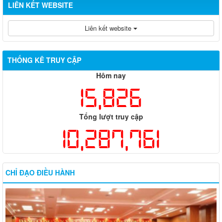
LIÊN KẾT WEBSITE
Liên kết website
THỐNG KÊ TRUY CẬP
Hôm nay
15,826
Tổng lượt truy cập
10,287,761
CHỈ ĐẠO ĐIỀU HÀNH