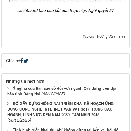
Dashboard báo cáo kết quả thực hiện Nghị quyết 57
Tác giả:
Trương Văn Thịnh
Chia sẻ
Những tin mới hơn
Ý nghĩa của Bản sao số đối với ngành Xây dựng trên địa
(08/12/2025)
bàn tỉnh Đồng Nai
SỞ XÂY DỰNG ĐỒNG NAI TRIỂN KHAI KẾ HOẠCH ỨNG
DỤNG CÔNG NGHỆ INTERNET VẠN VẬT (IoT) TRONG CÁC
NGÀNH, LĨNH VỰC ĐẾN NĂM 2030, TẦM NHÌN 2045
(08/12/2025)
Tình hình triển khai thu phí không dừng tại bến xe, bãi đỗ