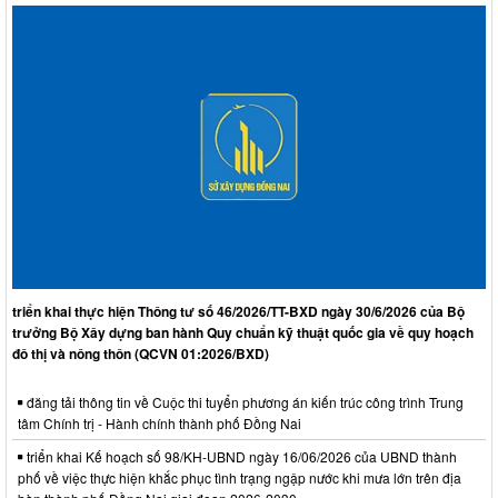
triển khai thực hiện Thông tư số 46/2026/TT-BXD ngày 30/6/2026 của Bộ
trưởng Bộ Xây dựng ban hành Quy chuẩn kỹ thuật quốc gia về quy hoạch
đô thị và nông thôn (QCVN 01:2026/BXD)
đăng tải thông tin về Cuộc thi tuyển phương án kiến trúc công trình Trung
tâm Chính trị - Hành chính thành phố Đồng Nai
triển khai Kế hoạch số 98/KH-UBND ngày 16/06/2026 của UBND thành
phố về việc thực hiện khắc phục tình trạng ngập nước khi mưa lớn trên địa