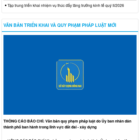
Tập trung triển khai nhiệm vụ thúc đẩy tăng trưởng kinh tế quý II/2026
VĂN BẢN TRIỂN KHAI VÀ QUY PHẠM PHÁP LUẬT MỚI
THÔNG CÁO BÁO CHÍ: Văn bản quy phạm pháp luật do Ủy ban nhân dân
thành phố ban hành trong lĩnh vực đất đai - xây dựng